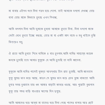
মা বাবার এইসব শুনে দিদা গরম হয়ে গেলো. তাই আমাকে বললো দেখচ্ছ তোর
বাবা তোর মাকে কিভাবে চুদছে এখন শিখচ্ছ.
আমি বললাম দিদা আমি তুমাকে চুদবো আমাকে চুদতে দিবা. দিদা বললো মাকে
নেংটা দেখে চুদতে ইচ্ছে করছে. তোর মা যা একটা মাল নামে ও মধু খাইলে বুঝি
ভিতরেও মধু.
ঐ রাতে আমি চুদতে শিখে দাদিকে ৪ বার চুদলাম.আমি দাদির সাহায্যে কয়েক
জনকে চুদেছি তবে আমার ফুফুকে যে আমি চুদেছি তা দাদি জানেনা.
ফুফুকে আমি দাদির পাসেই ঘুমন্ত আবস্থায় তিন রাত চুদেছি. আমি জানতাম
ফুফু ঘুমের ভান করে আছে. কারন সে ঘুমের ভান করে চোখ বুজে থাকতো আমি
চুদার সময় বুঝতাম তার গুদ আমার বাড়াটা কামরে ধরছে. আর পুরোটা বুঝলাম
ফুফু তার শশুর বাড়ি যাওয়ার আগের দিন দুপুরে.
আমি আমাদের ঘরে আব্বা মা তাদের ঘরে দিদা গেছে পাসের বাসায় আর ছোট