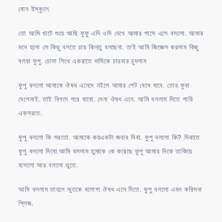
বোন ইস্কুলে.
তো আমি খাটে শুয়ে আছি ফুফু এদি ওদি দেখে আমার পাসে এসে বসলো. আমার
মনে হলো সে কিছু বলতে চায় কিন্তু বলছেনা. তাই আমি জিজ্ঞেস করলাম কিছু
বলবা ফুপু. চোদা শিখে একরাতে দাদিকে চারবার চুদলাম
ফুপু বললো আমাকে ঔষধ এনেদে নইলে আমার পেট বেধে যাবে. তোর ফুবা
দেশেনাই. তাই বিপদে পরে যাবো. দেনা ঔষধ এনে. আমি বললাম দিতে পারি
একসরতে.
ফুপু বললো কি সরতো. আমাকে কয়একটা জবাব দিবা. ফুপু বললো কি? দিবাতে
ফুপু বললো দিবো.আমি বললাম তুমাকে কে করেছে ফুপু আমার দিকে তাকিয়ে
হাসলো আর বললো ভুতে.
আমি বললাম তাহলে ভুতকে বলোগা ঔষধ এনে দিতে. ফুপু বললো এমন করিসনা
প্লিজ.