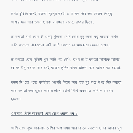
তখন বুঝিনি বলেই হয়তো স্বপ্ন দুষটা ও অনেক পরে শুরু হয়েছে কিন্তু
আমার মনে পরে তখন হালকা বালগুলো লালচে রংএর ছিলো.
মা বলতো বাবা তোর টা একটু খুলতো দেখি তোর নুনু কতো বড় হয়েছে. তখন
বাতি জালানো থাকতোনা তাই আমি বলতাম মা আন্দকারে কেমনে দেখবা.
মা বলতো তোর লুঙ্গিটা খুল আমি ধরে দেখি. তখন মা ই বলতো আমাকে আমার
কোমর উচু করতে আর সেই আমার লুঙ্গির বাধন আলগা করে আমার ধন ধরতো.
ধনটা টিপতো ধনের বলটুটায় শুরশুরি দিতো আর হাত মুঠ করে উপর নিচ করতো
আর বলতো শুনা তুমার আরাম লাগে. চোদা শিখে একরাতে দাদিকে চারবার
চুদলাম
এলাকার বৌদি আচমকা ধোন চেপে ধরলো পর্ব ১
আমি চোখ বুজে থাকতাম বেশির ভাগ সময় আর মা কে বলতাম হা মা আমার ঘুম