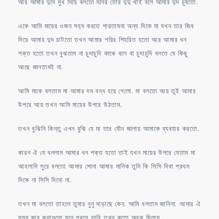
আর আমার দুদে মুখ দিয়ে বলতো মনির তোর দুদু খাই বলে আমার দুদ চুষতো.
একে আমি মায়ের ওজন সহ্য করতে পারতামনা অন্য দিকে মা যখন তার জিব
দিয়ে আমার দুদ চাটতো তখন আমার শরির শিহরিত হতো আর আমার ধন
শক্ত হতো তখন বুঝতাম না চুদাচুদি কাকে বলে বা চুদাচুদি বলতে যে কিছু
আছে জানতামই না.
আমি মাকে বলতাম মা আমার দম বন্ধ হয়ে গেলো. মা বলতো আয় তুই আমার
উপরে আয় তখন আমি মায়ের উপরে উঠতাম.
তখন বুঝিনি কিন্তু এখন বুঝি যে মা তার যৌন জালায় আমাকে ব্যবহার করতো.
কারন ঐ যে বললাম আমার ধন শক্ত হতো তাই যখন মায়ের উপরে যেতাম মা
আহলাদি সুরে বলতো আমার সোনা আমার মানিক তুমি কি সিসি দিবা প্রথম
দিকে না সিসি দিবো না.
তখন মা বলতো তাহলে তুমার নুনু দাড়াছে কেন. আমি বলতাম জানিনা. আমার ঐ
সময় কার কথাগুলো মনে পরলে ভাবি তখন কতো অবুঝ ছিলাম.