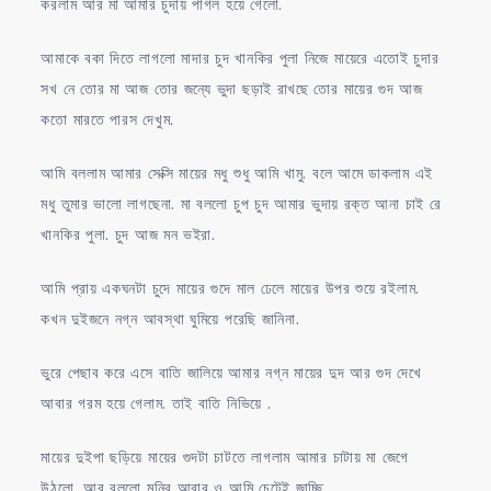
করলাম আর মা আমার চুদায় পাগল হয়ে গেলো.
আমাকে বকা দিতে লাগলো মাদার চুদ খানকির পুলা নিজে মায়েরে এতোই চুদার
সখ নে তোর মা আজ তোর জন্যে ভুদা ছড়াই রাখছে তোর মায়ের গুদ আজ
কতো মারতে পারস দেখুম.
আমি বললাম আমার সেক্সি মায়ের মধু শুধু আমি খামু. বলে আমে ডাকলাম এই
মধু তুমার ভালো লাগছেনা. মা বললো চুপ চুদ আমার ভুদায় রক্ত আনা চাই রে
খানকির পুলা. চুদ আজ মন ভইরা.
আমি প্রায় একঘনটা চুদে মায়ের গুদে মাল ঢেলে মায়ের উপর শুয়ে রইলাম.
কখন দুইজনে নগ্ন আবস্থা ঘুমিয়ে পরেছি জানিনা.
ভুরে পেছাব করে এসে বাতি জালিয়ে আমার নগ্ন মায়ের দুদ আর গুদ দেখে
আবার গরম হয়ে গেলাম. তাই বাতি নিভিয়ে .
মায়ের দুইপা ছড়িয়ে মায়ের গুদটা চাটতে লাগলাম আমার চাটায় মা জেগে
উঠলো. আর বললো মনির আবার ও আমি চেটেই জাচ্ছি.