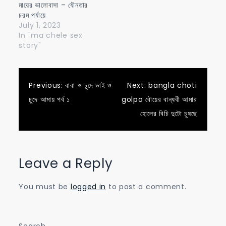
মায়ের ভালোবাসা – যৌনতার
চরম পর্যায়ে
July 1, 2023
In "ma chele sex
story"
Post
Previous:
বাবা ও চুদে ভাই ও
Next:
bangla choti
চুদে আমায় পর্ব ১
golpo বৌয়ের বান্ধবী আমার
navigation
হোলের বিচি দুটো চুষছে
Leave a Reply
You must be
logged in
to post a comment.