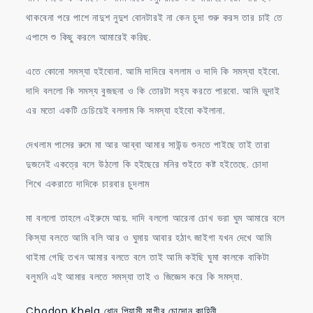
থাকবেনা পরে পাশে নাদুশ নুদুশ বোনটারই না কেন চুদা শুরু করস তার চাই তে
এপাসে শু কিছু করলে আমারেই করিছ.
এতে কোনো সমস্যা হইবোনা. আমি দাদিরে বললাম ও দাদি কি সমস্যা হইবো.
দাদি বললো কি সমস্য বুজছনা ও কি তোরটা সহ্য করতে পারবো. আমি ভুদাই
এর মতো একটি চেচিয়েই বললাম কি সমস্যা হইবো কইলানা.
দেখলাম পাসের রুমে মা আর আব্বা আমার সাউন্ড শুনতে পাইছে তাই তারা
দুজনেই একত্রে বলে উঠলো কি হইছেরে মনির শুইতে কষ্ট হইতেছে. চোদা
শিখে একরাতে দাদিকে চারবার চুদলাম
মা বললো তাহলে এইরুমে আয়. দাদি বললো আরেনা চোখ ভরা ঘুম আমারে বলে
কিস্যা বলতে আমি বলি আর ও ঘুমায় আবার হঠাৎ জাইগা যখন দেখে আমি
থাইমা গেছি তখন আমার বলতে বলে তাই আমি কইছি ঘুমা কালকে বাকিটা
বলুমনি এই আমার বলতে সমস্যা তাই ও জিজ্ঞেস করে কি সমস্যা.
Chodon Khela ধোন পিয়াসী মাগীর চোদোন কাহিনী