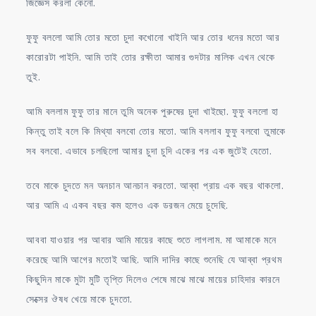
জিজ্ঞেস করলা কেনো.
ফুফু বললো আমি তোর মতো চুদা কখোনো খাইনি আর তোর ধনের মতো আর
কারোরটা পাইনি. আমি তাই তোর রক্ষীতা আমার গুদটার মালিক এখন থেকে
তুই.
আমি বললাম ফুফু তার মানে তুমি অনেক পুরুষের চুদা খাইছো. ফুফু বললো হা
কিন্তু তাই বলে কি মিথ্যা বলবো তোর মতো. আমি বললাব ফুফু বলবো তুমাকে
সব বলবো. এভাবে চলছিলো আমার চুদা চুদি একের পর এক জুটেই যেতো.
তবে মাকে চুদতে মন অনচান আনচান করতো. আব্বা প্রায় এক বছর থাকলো.
আর আমি এ একব বছর কম হলেও এক ডরজন মেয়ে চুদেছি.
আববা যাওয়ার পর আবার আমি মায়ের কাছে শুতে লাগলাম. মা আমাকে মনে
করেছে আমি আগের মতোই আছি. আমি দাদির কাছে শুনেছি যে আব্বা প্রথম
কিছুদিন মাকে মুটা মুটি তৃপ্তি দিলেও শেষে মাঝে মাঝে মায়ের চাহিদার কারনে
সেক্সের ঔষধ খেয়ে মাকে চুদতো.