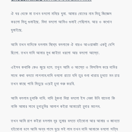
ঐ ঘর থেকে মা তখন বললো মনিরে ঘুমা. আমার বোনের নাম মিতু জিজ্ঞেস
করলো মিতু গুমাইছে. দিদা বললো আমিও গুমাই গেছিলাম. আর ও কখোন
ঘুমাইছে.
আমি তখন দাদিকে বললাম মিথ্যে বললাকে ঐ বারও আওয়াজটা একটু বেশি
ছিলো. তখন দাদি আমার মুখ জাইতা ধরলো আর বললো আস্তে.
এইসব কথাকি কেও জুরে বলে. তখুন আমি ও আস্তে ও ফিসফিস করে দাদির
সাথে কথা বলতে লাগলাম.দাদি বললো রাতে যদি তুর শুনা খারায় চুদতে মন চায়
তখন কাছে পাবি মিতুরে ওরেই চুদা শুরু করবি.
আমি বললাম চুদাকি দাদি. দাদি ঠুকনা দিয়া বললো ইস নেকা উনি যানেনা কি
নাকি আমার সাথে চুদাচুদির আলাপ কইরা আমারেই চুদার মতলব.
তখন আমি রাগ কইরা বললাম দূর তুমার বলতে হইবোনা আর আমার ও জানতে
হইবোনা বলে আমি অন্য পাসে ঘুরে শুই লাম তখন দাদি আমাকে বললো সত্যি