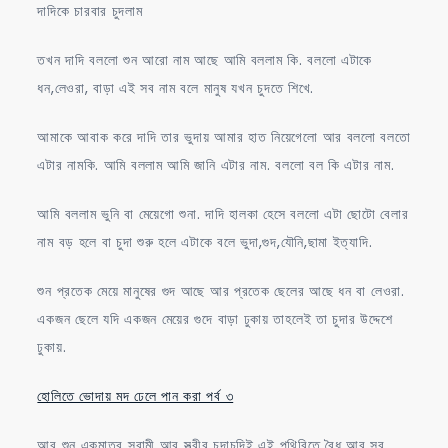
দাদিকে চারবার চুদলাম
তখন দাদি বললো শুন আরো নাম আছে আমি বললাম কি. বললো এটাকে
ধন,লেওরা, বাড়া এই সব নাম বলে মানুষ যখন চুদতে শিখে.
আমাকে আবাক করে দাদি তার ভুদায় আমার হাত নিয়েগেলো আর বললো বলতো
এটার নামকি. আমি বললাম আমি জানি এটার নাম. বললো বল কি এটার নাম.
আমি বললাম ভুনি বা মেয়েগো শুনা. দাদি হালকা হেসে বললো এটা ছোটো বেলার
নাম বড় হলে বা চুদা শুরু হলে এটাকে বলে ভুদা,গুদ,যৌনি,ছামা ইত্যাদি.
শুন প্রতেক মেয়ে মানুষের গুদ আছে আর প্রতেক ছেলের আছে ধন বা লেওরা.
একজন ছেলে যদি একজন মেয়ের গুদে বাড়া ঢুকায় তাহলেই তা চুদার উদ্দেশে
ঢুকায়.
হোলিতে ভোদায় মদ ঢেলে পান করা পর্ব ৩
আর শুন একমাত্র স্বামী আর স্ত্রীর চুদাচুদিই এই পৃথিবিতে বৈধ আর সব