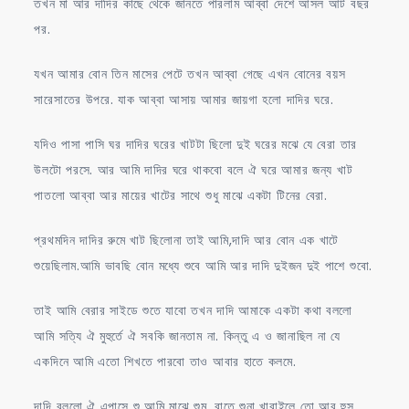
তখন মা আর দাদির কাছে থেকে জানতে পারলাম আব্বা দেশে আসল আট বছর
পর.
যখন আমার বোন তিন মাসের পেটে তখন আব্বা গেছে এখন বোনের বয়স
সারেসাতের উপরে. যাক আব্বা আসায় আমার জায়গা হলো দাদির ঘরে.
যদিও পাসা পাসি ঘর দাদির ঘরের খাটটা ছিলো দুই ঘরের মঝে যে বেরা তার
উলটো পরসে. আর আমি দাদির ঘরে থাকবো বলে ঐ ঘরে আমার জন্য খাট
পাতলো আব্বা আর মায়ের খাটের সাথে শুধু মাঝে একটা টিনের বেরা.
প্রথমদিন দাদির রুমে খাট ছিলোনা তাই আমি,দাদি আর বোন এক খাটে
শুয়েছিলাম.আমি ভাবছি বোন মধ্যে শুবে আমি আর দাদি দুইজন দুই পাশে শুবো.
তাই আমি বেরার সাইডে শুতে যাবো তখন দাদি আমাকে একটা কথা বললো
আমি সত্যি ঐ মুহুর্তে ঐ সবকি জানতাম না. কিন্তু এ ও জানাছিল না যে
একদিনে আমি এতো শিখতে পারবো তাও আবার হাতে কলমে.
দাদি বললো ঐ এপাসে শু আমি মাঝে শুমু. রাতে শুনা খারাইলে তো আর হুস