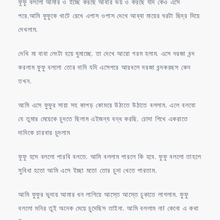
ফুফু বললো আমার ও ইচ্ছে করছে আবার ভয় ও করছে যদি কেও এসে
পরে.আমি ফুফুকে খাটে রেখে এপাস ওপাস দেখে আব্বা মায়ের ঘরটা ছিদ্র দিয়ে
দেখলাম.
দেখি মা বাবা লেংটা হয়ে ঘুমাচ্ছে. তা দেখে আরো গরম হলাম. এসে দরজা বন্দ
করলাম ফুফু বললো তোর দাদি যদি এসেপরে আরবলে দরজা বন্দকরছস কেন
তখন.
আমি এসে ফুফুর সায়া সহ কাপড় কোমরে উঠাতে উঠাতে বললাম. এলে বলবো
যে তুমার মেয়েকে চুদতে ছিলাম এইজন্য বন্ধ করছি. চোদা শিখে একরাতে
দাদিকে চারবার চুদলাম
ফুফু হসে বললো পারবি বলতে. আমি বললাম পারলে কি হবে. ফুফু বললো তাহলে
সুবিধা হতো আমি এসে ইচ্ছা মতো তোর চুদা খেতে পারতাম.
আমি ফুফুর ভুদায় আমার ধন লাগিয়ে আস্তে আস্তে ঢুকাতে লাগলাম. ফুফু
বললো মনির তুই অনেক মেয়ে চুদেছিস তাইনা. আমি বললাম না! কেনো এ কথা