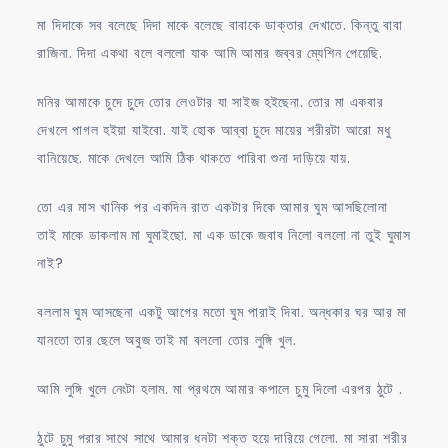
মা দিদাকে সব বলেছে দিদা মাকে বলেছে বাবাকে ডাক্তার দেখাতে. কিন্তু বাবা
রাজিনা. দিদা একথা বলে বললো যাক আমি আমার জব্বর ম্যেশিন পেয়েছি.
মনির আমাকে চুদে চুদে তোর লেওটার যা সাইজ হইছেনা. তোর মা একবার
দেখলে পাগল হইয়া যাইবো. যাই হোক আব্বা চুদে মায়ের শরীরটা আরো মধু
বানিয়েছে. মাকে দেখলে আমি ঠিক থাকতে পারিবা শুনা দাড়িয়ে যায়.
তো এর মাস খানিক পর একদিন রাত একটার দিকে আমার ঘুম আসছিলোনা
তাই মাকে ডাকলাম মা ঘুমাইছো. মা এক ডাকে জবাব নিলো বললো না তুই ঘুমাস
নাই?
বললাম ঘুম আসছেনা একটু আগের মতো ঘুম পারাই দিবা. অন্ধকার ঘর আর মা
যানতো তার ছেলে অবুজ তাই মা বললো তোর লুঙ্গি খুল.
আমি লুঙ্গি খুলে নেংটা হলাম. মা প্রথমে আমার কপালে চুমু দিলো এরপর ঠুটে .
ঠুটে চুমু পরার সাথে সাথে আমার ধনটা শক্ত হয়ে দারিয়ে গেলো. মা সারা শরীর