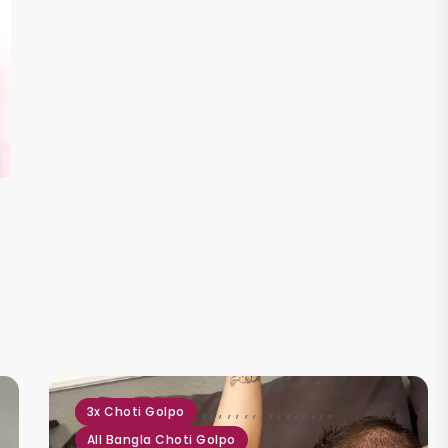
,
,
,
,
,
,
,
,
,
,
,
,
,
,
,
,
3x Choti Golpo
All Bangla Choti Golpo