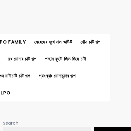
PO FAMILY
মেয়েদের মুখে মাল আউট
যৌন চটি গল্প
দুধ চোদার চটি গল্প
পাছার ফুটো জিভ দিয়ে চাটা
গুদ চাটাচাটি চটি গল্প
গ্যাংব্যাং চোদাচুদির গল্প
OLPO
Search