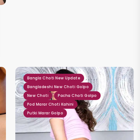
,
,
,
,
,
Bangla Choti New Update
Bangladeshi New Choti Golpo
New Choti
Pacha Choti Golpo
Pod Marar Choti Kahini
Putki Marar Golpo