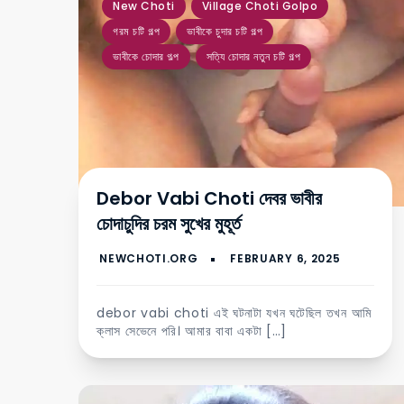
New Choti
Village Choti Golpo
গরম চটি গল্প
ভাবীকে চুদার চটি গল্প
ভাবীকে চোদার গল্প
সত্যি চোদার নতুন চটি গল্প
Debor Vabi Choti দেবর ভাবীর
চোদাচুদির চরম সুখের মুহূর্ত
debor vabi choti এই ঘটনাটা যখন ঘটেছিল তখন আমি
ক্লাস সেভেনে পরি। আমার বাবা একটা […]