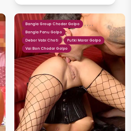
,
,
,
,
Bangla Group Chodar Golpo
Bangla Panu Golpo
Debor Vabi Choti
Putki Marar Golpo
Vai Bon Chodar Golpo