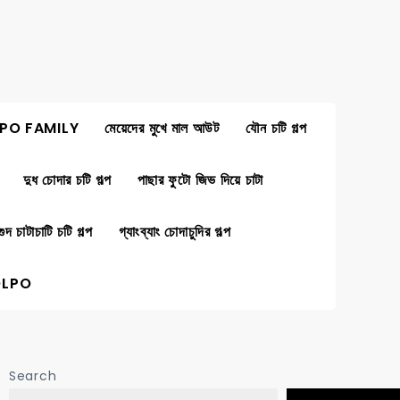
PO FAMILY
মেয়েদের মুখে মাল আউট
যৌন চটি গল্প
দুধ চোদার চটি গল্প
পাছার ফুটো জিভ দিয়ে চাটা
গুদ চাটাচাটি চটি গল্প
গ্যাংব্যাং চোদাচুদির গল্প
OLPO
Search