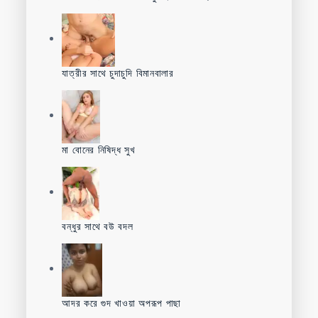
যাত্রীর সাথে চুদাচুদি বিমানবালার
মা বোনের নিষিদ্ধ সুখ
বন্ধুর সাথে বউ বদল
আদর করে গুদ খাওয়া অপরূপ পাছা