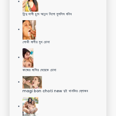
হিন্দু দাসী চুদে আনন্দ নিলো মুসলিম মনিব
লোভী মাগীর মুখ চোদা
কাজের মাসির মেয়েকে চোদা
magi bon choti new দুই খানকির ব্লোজব