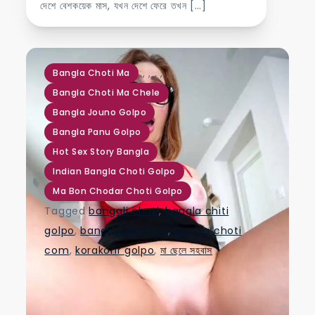
দেশে বেশকয়েক মাস, যখন দেশে ফেরে তখন […]
,
,
,
,
,
,
Bangla Choti Ma
Bangla Choti Ma Chele
Bangla Jouno Golpo
Bangla Panu Golpo
Hot Sex Story Bangla
Indian Bangla Choti Golpo
Ma Bon Chodar Choti Golpo
Tagged
bangali chati
,
bangla chiti
golpo
,
bangla choti boi
,
bangla choti
com
,
korakorir golpo
,
মা ছেলে সহবাস