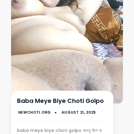
Baba Meye Biye Choti Golpo
baba meye biye choti golpo আববু ছিল না