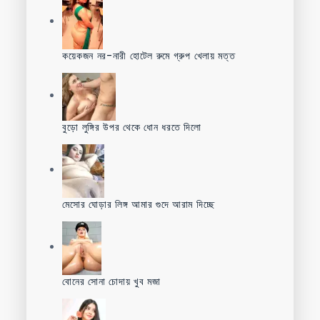
কয়েকজন নর-নারী হোটেল রুমে গ্রুপ খেলায় মত্ত
বুড়ো লুঙ্গির উপর থেকে ধোন ধরতে দিলো
মেসোর ঘোড়ার লিঙ্গ আমার গুদে আরাম দিচ্ছে
বোনের সোনা চোদায় খুব মজা