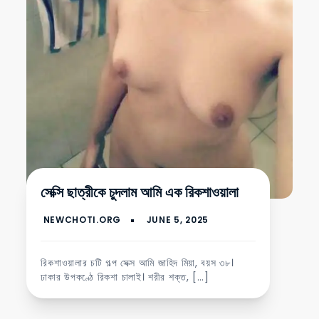
সেক্সি ছাত্রীকে চুদলাম আমি এক রিকশাওয়ালা
রিকশাওয়ালার চটি গল্প সেক্স আমি জাহিদ মিয়া, বয়স ৩৮।
ঢাকার উপকণ্ঠে রিকশা চালাই। শরীর শক্ত, […]