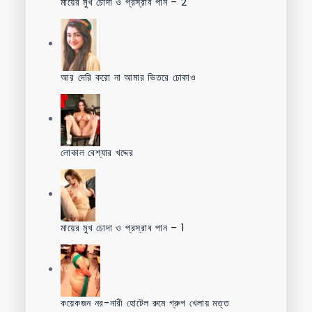
মায়ের মুখ চোদা ও প্রস্রাব পান – 2
আর দেরি করো না আমার ভিতরে ঢোকাও
লোকাল বেশ্যার খদ্দের
মায়ের মুখ চোদা ও প্রস্রাব পান – 1
কয়েকজন নর-নারী হোটেল রুমে গ্রুপ খেলায় মত্ত