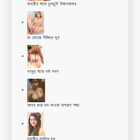
যাত্রীর সাথে চুদাচুদি বিমানবালার
মা বোনের নিষিদ্ধ সুখ
বন্ধুর সাথে বউ বদল
আদর করে গুদ খাওয়া অপরূপ পাছা
স্বামীর মুসলিম বস