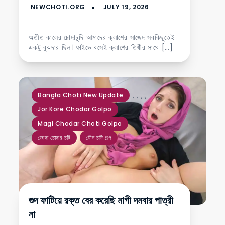
অতীত কালের চোদাচুদি আমাদের ক্লাশের সাজেদ সবকিছুতেই
একটু বুঝদার ছিল। ফাইভে বসেই ক্লাশের তিথীর সাথে […]
,
,
,
,
Bangla Choti New Update
Jor Kore Chodar Golpo
Magi Chodar Choti Golpo
ভোদা চোদার চটি
যৌন চটি গল্প
গুদ ফাটিয়ে রক্ত বের করেছি মাগী দমবার পাত্রী
না