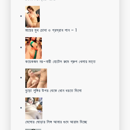
মায়ের মুখ চোদা ও প্রস্রাব পান – 1
কয়েকজন নর-নারী হোটেল রুমে গ্রুপ খেলায় মত্ত
বুড়ো লুঙ্গির উপর থেকে ধোন ধরতে দিলো
মেসোর ঘোড়ার লিঙ্গ আমার গুদে আরাম দিচ্ছে