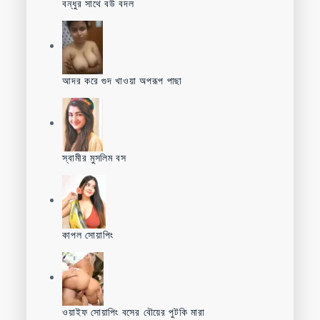
বন্ধুর সাথে বউ বদল
আদর করে গুদ খাওয়া অপরূপ পাছা
স্বামীর মুসলিম বস
কাপল সোয়াপিং
ওয়াইফ সোয়াপিং বসের বৌয়ের পুটকি মারা