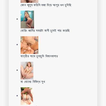
কোন জুলুম করিনি মজা দিয়ে আপুর গুদ চুদিছি
বোরিং জার্নির সময়টা মাগী চুদেই পার করেছি
যাত্রীর সাথে চুদাচুদি বিমানবালার
মা বোনের নিষিদ্ধ সুখ