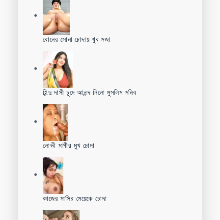
বোনের সোনা চোদায় খুব মজা
হিন্দু দাসী চুদে আনন্দ নিলো মুসলিম মনিব
লোভী মাগীর মুখ চোদা
কাজের মাসির মেয়েকে চোদা