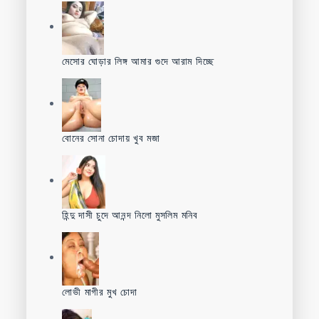
মেসোর ঘোড়ার লিঙ্গ আমার গুদে আরাম দিচ্ছে
বোনের সোনা চোদায় খুব মজা
হিন্দু দাসী চুদে আনন্দ নিলো মুসলিম মনিব
লোভী মাগীর মুখ চোদা