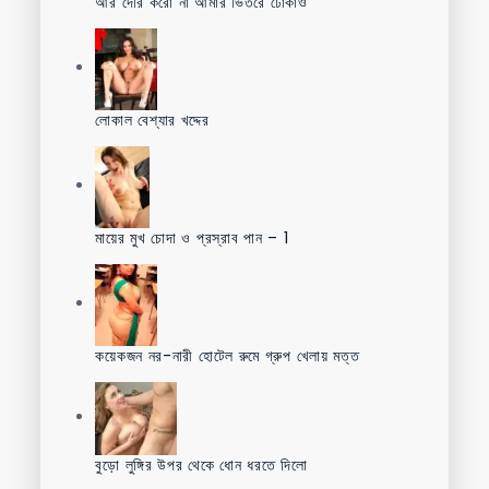
আর দেরি করো না আমার ভিতরে ঢোকাও
লোকাল বেশ্যার খদ্দের
মায়ের মুখ চোদা ও প্রস্রাব পান – 1
কয়েকজন নর-নারী হোটেল রুমে গ্রুপ খেলায় মত্ত
বুড়ো লুঙ্গির উপর থেকে ধোন ধরতে দিলো