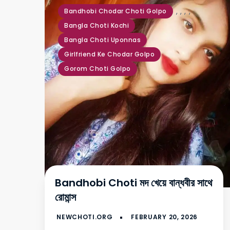
,
,
,
,
Bandhobi Chodar Choti Golpo
Bangla Choti Kochi
Bangla Choti Uponnas
Girlfriend Ke Chodar Golpo
Gorom Choti Golpo
Bandhobi Choti মদ খেয়ে বান্ধবীর সাথে
রোমান্স