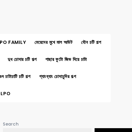
PO FAMILY
মেয়েদের মুখে মাল আউট
যৌন চটি গল্প
দুধ চোদার চটি গল্প
পাছার ফুটো জিভ দিয়ে চাটা
গুদ চাটাচাটি চটি গল্প
গ্যাংব্যাং চোদাচুদির গল্প
OLPO
Search