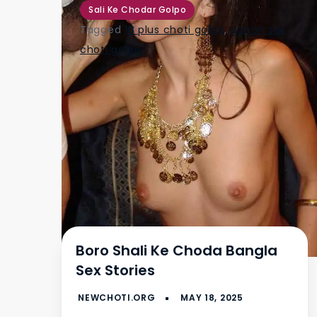
Sali Ke Chodar Golpo
Tagged
18 plus choti golpo
,
gopon sex
choti golpo
Boro Shali Ke Choda Bangla
Sex Stories