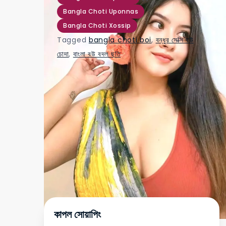
Bangla Choti Uponnas
Bangla Choti Xossip
Tagged
bangla choti boi
,
বন্ধুর সেক্সি বউ
চোদা
,
বাংলা বউ বদল ছতি
কাপল সোয়াপিং