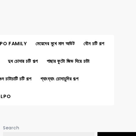
PO FAMILY
মেয়েদের মুখে মাল আউট
যৌন চটি গল্প
দুধ চোদার চটি গল্প
পাছার ফুটো জিভ দিয়ে চাটা
গুদ চাটাচাটি চটি গল্প
গ্যাংব্যাং চোদাচুদির গল্প
OLPO
Search