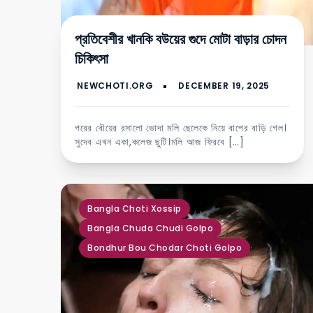
প্রতিবেশীর খানকি বউয়ের গুদে মোটা বাড়ার চোদন
চিকিৎসা
পরের বৌয়ের রসালো ভোদা মলি ছেলেকে নিয়ে বাপের বাড়ি গেল।
সুদেব এখন একা,কলেজ ছুটি।মলি আজ ফিরবে […]
,
,
Bangla Choti Xossip
Bangla Chuda Chudi Golpo
Bondhur Bou Chodar Choti Golpo