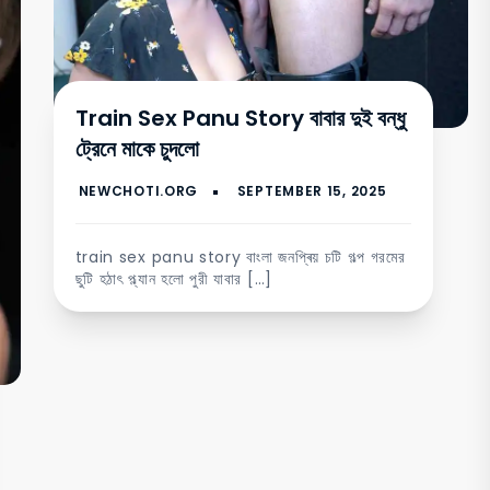
Train Sex Panu Story বাবার দুই বন্ধু
ট্রেনে মাকে চুদলো
train sex panu story বাংলা জনপ্ৰিয় চটি গল্প গরমের
ছুটি হঠাৎ প্ল্যান হলো পুরী যাবার […]