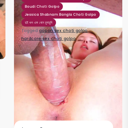
Boudi Choti Golpo
Jessica Shabnam Bangla Choti Golpo
দুই গুদ এক ধোন চুদাচুদি
Tagged
gopon sex choti golpo
,
hardcore sex choti golpo