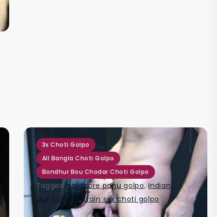
,
,
3x Choti Golpo
All Bangla Choti Golpo
Bondhur Bou Chodar Choti Golpo
Tagged
hardcore panu golpo
,
indian
slut fucking
,
train sex choti golpo