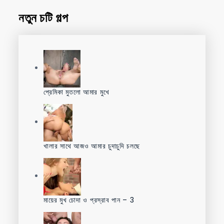
নতুন চটি গল্প
প্রেমিকা মুতলো আমার মুখে
খালার সাথে আজও আমার চুদাচুদি চলছে
মায়ের মুখ চোদা ও প্রস্রাব পান – 3