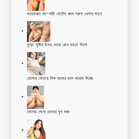
কয়েকজন নর-নারী হোটেল রুমে গ্রুপ খেলায় মত্ত
বুড়ো লুঙ্গির উপর থেকে ধোন ধরতে দিলো
মেসোর ঘোড়ার লিঙ্গ আমার গুদে আরাম দিচ্ছে
বোনের সোনা চোদায় খুব মজা