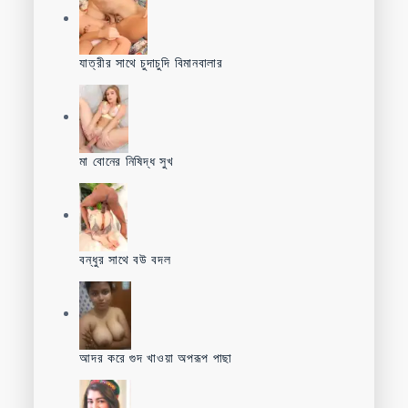
যাত্রীর সাথে চুদাচুদি বিমানবালার
মা বোনের নিষিদ্ধ সুখ
বন্ধুর সাথে বউ বদল
আদর করে গুদ খাওয়া অপরূপ পাছা