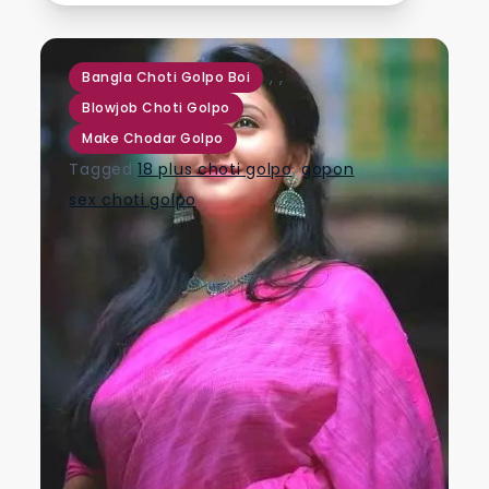
,
,
Bangla Choti Golpo Boi
Blowjob Choti Golpo
Make Chodar Golpo
Tagged
18 plus choti golpo
,
gopon
sex choti golpo