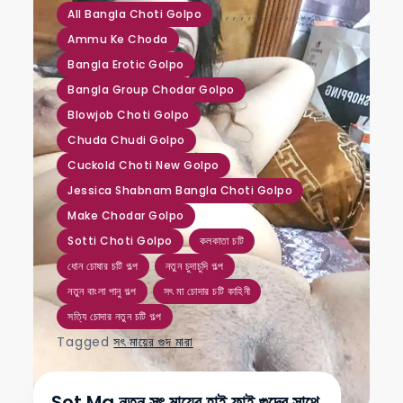
,
,
,
,
,
,
,
,
,
,
,
,
,
All Bangla Choti Golpo
,
,
Ammu Ke Choda
Bangla Erotic Golpo
Bangla Group Chodar Golpo
Blowjob Choti Golpo
Chuda Chudi Golpo
Cuckold Choti New Golpo
Jessica Shabnam Bangla Choti Golpo
Make Chodar Golpo
Sotti Choti Golpo
কলকাতা চটি
ধোন চোষার চটি গল্প
নতুন চুদাচুদি গল্প
নতুন বাংলা পানু গল্প
সৎ মা চোদার চটি কাহিনী
সত্যি চোদার নতুন চটি গল্প
Tagged
সৎ মায়ের গুদ মারা
Sot Ma নতুন সৎ মায়ের হাই ফাই গুদের সাথে