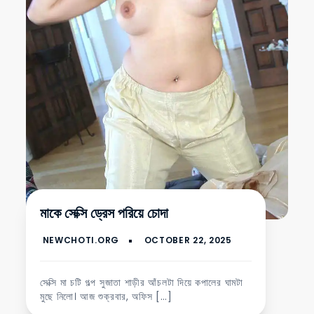
মাকে সেক্সি ড্রেস পরিয়ে চোদা
সেক্সি মা চটি গল্প সুজাতা শাড়ীর আঁচলটা দিয়ে কপালের ঘামটা
মুছে নিলো। আজ শুক্রবার, অফিস […]