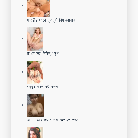
যাত্রীর সাথে চুদাচুদি বিমানবালার
মা বোনের নিষিদ্ধ সুখ
বন্ধুর সাথে বউ বদল
আদর করে গুদ খাওয়া অপরূপ পাছা