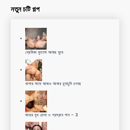
নতুন চটি গল্প
প্রেমিকা মুতলো আমার মুখে
খালার সাথে আজও আমার চুদাচুদি চলছে
মায়ের মুখ চোদা ও প্রস্রাব পান – 3