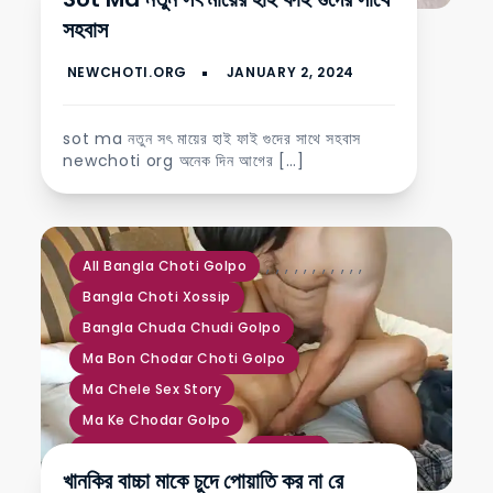
সহবাস
sot ma নতুন সৎ মায়ের হাই ফাই গুদের সাথে সহবাস
newchoti org অনেক দিন আগের […]
,
,
,
,
,
,
,
,
,
,
,
All Bangla Choti Golpo
Bangla Choti Xossip
Bangla Chuda Chudi Golpo
Ma Bon Chodar Choti Golpo
Ma Chele Sex Story
Ma Ke Chodar Golpo
Make Chodar Golpo
আম্মুর চুদাচুদি
খানকির বাচ্চা মাকে চুদে পোয়াতি কর না রে
টাইট গুদ চুদার গল্প
মা চোদার গরম চটি গল্প