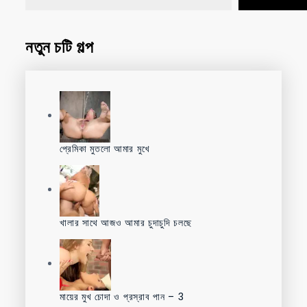
নতুন চটি গল্প
প্রেমিকা মুতলো আমার মুখে
খালার সাথে আজও আমার চুদাচুদি চলছে
মায়ের মুখ চোদা ও প্রস্রাব পান – 3