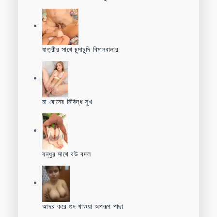
যাত্রীর সাথে চুদাচুদি বিমানবালার
মা বোনের নিষিদ্ধ সুখ
বন্ধুর সাথে বউ বদল
আদর করে গুদ খাওয়া অপরূপ পাছা