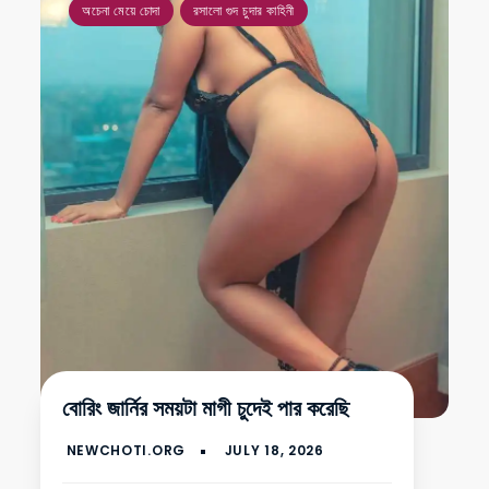
অচেনা মেয়ে চোদা
রসালো গুদ চুদার কাহিনী
বোরিং জার্নির সময়টা মাগী চুদেই পার করেছি