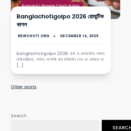
Romantic Bangla Choti Golpo
গরম চটি গল্প
Banglachotigolpo 2026 রোমান্টিক
কাপল
banglachotigolpo 2026 অর্ক যে দোকানটার সামনে
দাড়িয়েছিলো, সেটার পোশাকি নাম মনিহারি। তবে সে দোকানে চা
[…]
Posts
Older posts
navigation
Search
SEARC