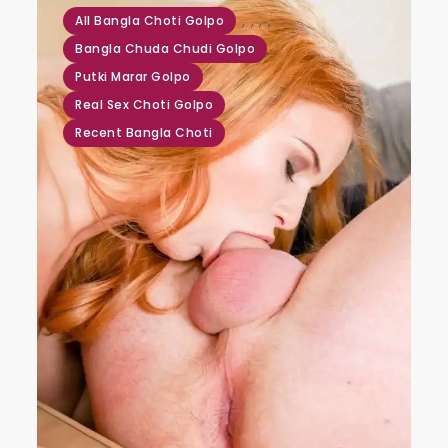
,
,
,
,
All Bangla Choti Golpo
Bangla Chuda Chudi Golpo
Putki Marar Golpo
Real Sex Choti Golpo
Recent Bangla Choti