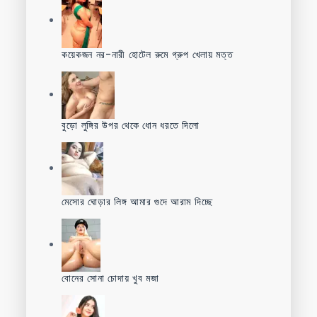
কয়েকজন নর-নারী হোটেল রুমে গ্রুপ খেলায় মত্ত
বুড়ো লুঙ্গির উপর থেকে ধোন ধরতে দিলো
মেসোর ঘোড়ার লিঙ্গ আমার গুদে আরাম দিচ্ছে
বোনের সোনা চোদায় খুব মজা