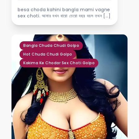
besa choda kahini bangla mami vagne
sex choti. আমার যখন বারো তেরো বছর বয়স তখন […]
,
,
Bangla Chuda Chudi Golpo
Hot Chuda Chudi Golpo
Kakima Ke Chodar Sex Choti Golpo