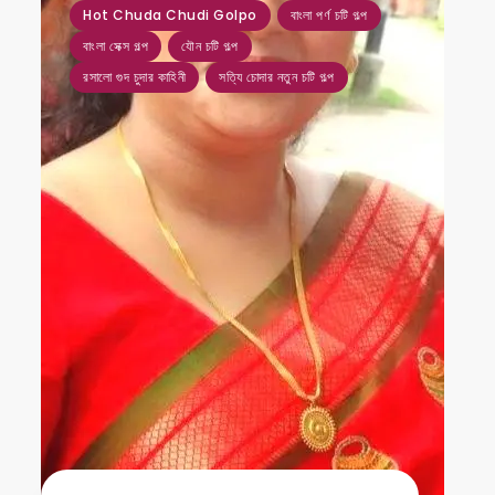
Hot Chuda Chudi Golpo
বাংলা পর্ণ চটি গল্প
বাংলা সেক্স গল্প
যৌন চটি গল্প
রসালো গুদ চুদার কাহিনী
সত্যি চোদার নতুন চটি গল্প