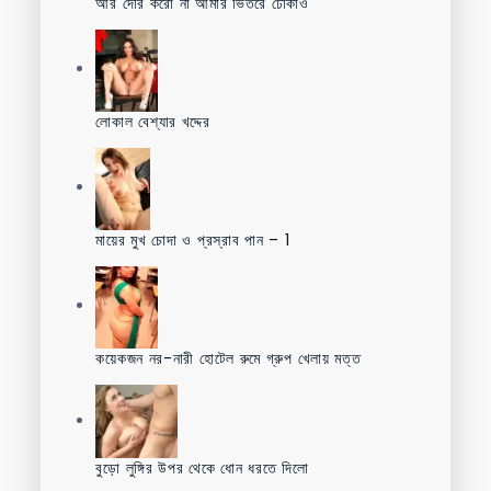
আর দেরি করো না আমার ভিতরে ঢোকাও
লোকাল বেশ্যার খদ্দের
মায়ের মুখ চোদা ও প্রস্রাব পান – 1
কয়েকজন নর-নারী হোটেল রুমে গ্রুপ খেলায় মত্ত
বুড়ো লুঙ্গির উপর থেকে ধোন ধরতে দিলো