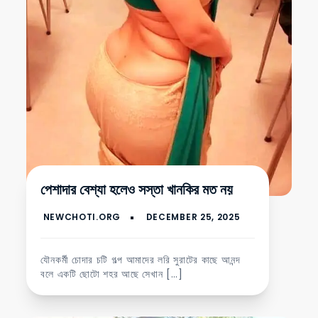
পেশাদার বেশ্যা হলেও সস্তা খানকির মত নয়
যৌনকর্মী চোদার চটি গল্প আমাদের লরি সুরাটের কাছে আনন্দ
বলে একটি ছোটো শহর আছে সেখান […]