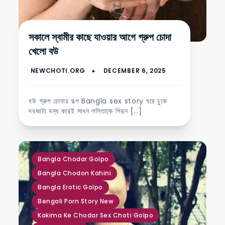
সকালে স্বামীর কাছে যাওয়ার আগে গ্রুপ চোদা
খেলো বউ
বউ গ্রুপ চোদার গল্প Bangla sex story ঘরে ঢুকে
দরজাটা বন্ধ করেই সাধন ললিতাকে পিছন […]
,
,
,
,
,
Bangla Chodar Golpo
Bangla Chodon Kahini
Bangla Erotic Golpo
Bengali Porn Story New
Kakima Ke Chodar Sex Choti Golpo