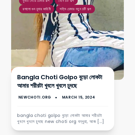
যুবতী মেয়ে চোদার গল্প
যৌন চটি গল্প
রসালো গুদ চুদার কাহিনী
সত্যি চোদার নতুন চটি গল্প
Bangla Choti Golpo বুড়ো লোকটা
আমার শরীরটা খুবলে খুবলে চুদছে
bangla choti golpo বুড়ো লোকটা আমার শরীরটা
খুবলে খুবলে চুদছে new choti org বন্ধুরা, আজ […]