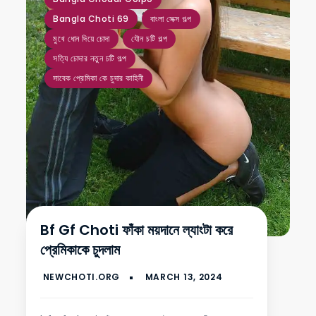
Bangla Choti 69
বাংলা সেক্স গল্প
মুখে ধোন দিয়ে চোদা
যৌন চটি গল্প
সত্যি চোদার নতুন চটি গল্প
সাবেক প্রেমিকা কে চুদার কাহিনী
Bf Gf Choti ফাঁকা ময়দানে ল্যাংটা করে
প্রেমিকাকে চুদলাম