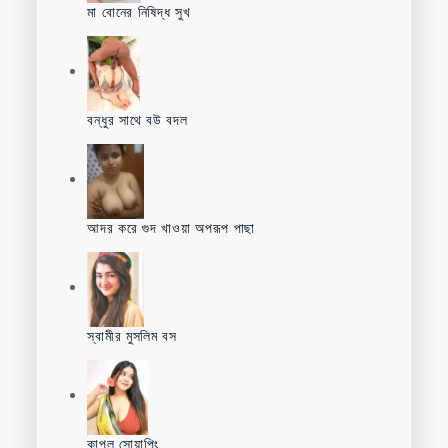
মা বোনের নিষিদ্ধ সুখ
বন্ধুর সাথে বউ বদল
আদর করে গুদ খাওয়া অপরূপ পাছা
স্বামীর মুসলিম বস
কাপল সোয়াপিং