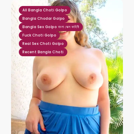
,
,
,
,
,
All Bangla Choti Golpo
Bangla Chodar Golpo
Bangla Sex Golpo বাংলা সেক্স কাহিনী
Fuck Choti Golpo
Real Sex Choti Golpo
Recent Bangla Choti