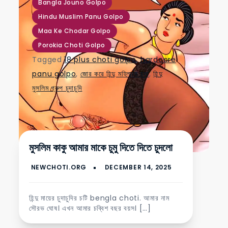
Bangla Jouno Golpo
Hindu Muslim Panu Golpo
Maa Ke Chodar Golpo
Porokia Choti Golpo
Tagged
18 plus choti golpo
,
hardcore
panu golpo
,
জোর করে হিন্দু মহিলাকে চুদা
,
হিন্দু
মুসলিম গ্রুপ চুদাচুদি
মুসলিম কাকু আমার মাকে চুমু দিতে দিতে চুদলো
হিন্দু মায়ের চুদাচুদির চটি bengla choti. আমার নাম
সৌরভ ঘোষ। এখন আমার চব্বিশ বছর বয়স। […]