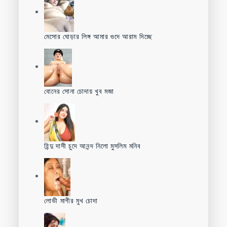
মেসোর ঘোড়ার লিঙ্গ আমার গুদে আরাম দিচ্ছে
বোনের সোনা চোদায় খুব মজা
হিন্দু দাসী চুদে আনন্দ নিলো মুসলিম মনিব
লোভী মাগীর মুখ চোদা