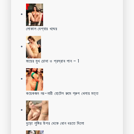
লোকাল বেশ্যার খদ্দের
মায়ের মুখ চোদা ও প্রস্রাব পান – 1
কয়েকজন নর-নারী হোটেল রুমে গ্রুপ খেলায় মত্ত
বুড়ো লুঙ্গির উপর থেকে ধোন ধরতে দিলো