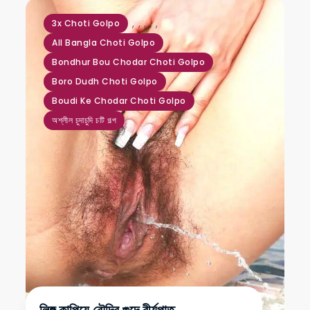
,
,
,
,
,
3x Choti Golpo
All Bangla Choti Golpo
Bondhur Bou Chodar Choti Golpo
Boro Dudh Choti Golpo
Boudi Ke Chodar Choti Golpo
অশ্লীল চুদাচুদি চটি গল্প