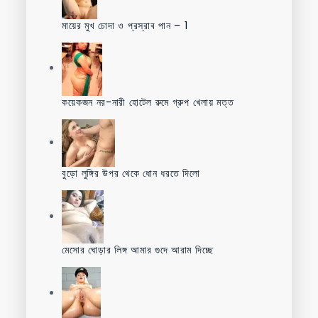
মায়ের মুখ চোদা ও প্রস্রাব পান – 1
কয়েকজন নর-নারী হোটেল রুমে গ্রুপ খেলায় মত্ত
বুড়ো লুঙ্গির উপর থেকে ধোন ধরতে দিলো
মেসোর ঘোড়ার লিঙ্গ আমার গুদে আরাম দিচ্ছে