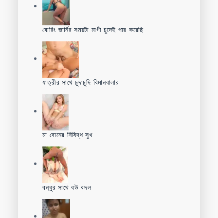
বোরিং জার্নির সময়টা মাগী চুদেই পার করেছি
যাত্রীর সাথে চুদাচুদি বিমানবালার
মা বোনের নিষিদ্ধ সুখ
বন্ধুর সাথে বউ বদল