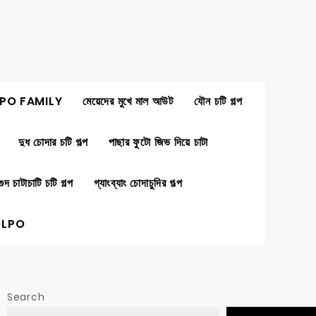
PO FAMILY
মেয়েদের মুখে মাল আউট
যৌন চটি গল্প
দুধ চোদার চটি গল্প
পাছার ফুটো জিভ দিয়ে চাটা
গুদ চাটাচাটি চটি গল্প
গ্যাংব্যাং চোদাচুদির গল্প
OLPO
Search