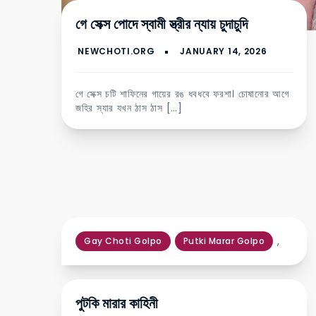
গে সেক্স পোদে স্বামী স্ত্রীর ন্যায় চুদাচুদি
গে সেক্স চটি শাফিনের গায়ের রঙ ধবধবে ফরশা। চোষানোর আগে
জহির স্যার যখন ঠাস ঠাস […]
,
Gay Choti Golpo
Putki Marar Golpo
পুটকি মারার কাহিনী