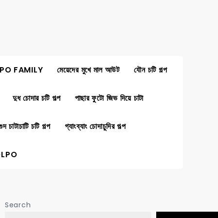
PO FAMILY
মেয়েদের মুখে মাল আউট
যৌন চটি গল্প
দুধ চোদার চটি গল্প
পাছার ফুটো জিভ দিয়ে চাটা
গুদ চাটাচাটি চটি গল্প
গ্যাংব্যাং চোদাচুদির গল্প
OLPO
Search