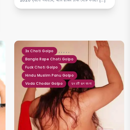
,
,
,
,
,
3x Choti Golpo
Bangla Rape Choti Golpo
Fuck Choti Golpo
Hindu Muslim Panu Golpo
Voda Chodar Golpo
দুধ চটি গল্প বাংলা