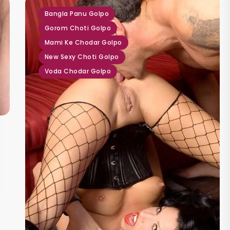
,
,
,
,
Bangla Panu Golpo
Gorom Choti Golpo
Mami Ke Chodar Golpo
New Sexy Choti Golpo
Voda Chodar Golpo