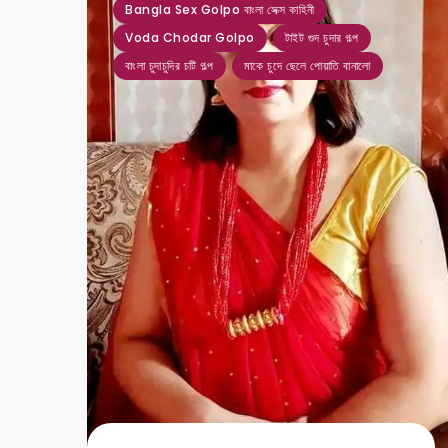
Bangla Sex Golpo বাংলা সেক্স কাহিনী
Voda Chodar Golpo
টাইট গুদ চুদার গল্প
বাংলা চুদাচুদির চটি গল্প
মাকে চুদে ছেলে পোয়াতি বানালো