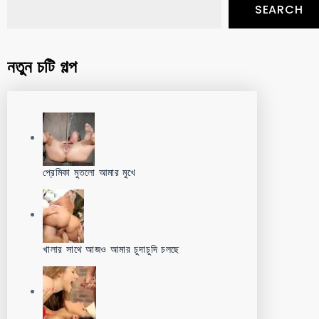
SEARCH
নতুন চটি গল্প
প্রেমিকা মুতলো আমার মুখে
খালার সাথে আজও আমার চুদাচুদি চলছে