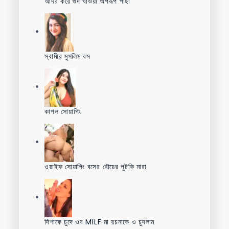
আদর করে গুদ খাওয়া অপরূপ পাছা
স্বামীর মুসলিম বস
কাপল সোয়াপিং
ওয়াইফ সোয়াপিং বসের বৌয়ের পুটকি মারা
দিশাকে চুদে ওর MILF মা রচনাকে ও চুদলাম