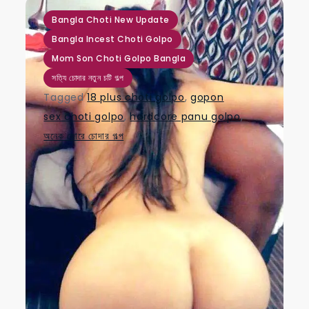
,
,
,
Bangla Choti New Update
Bangla Incest Choti Golpo
Mom Son Choti Golpo Bangla
সত্যি চোদার নতুন চটি গল্প
Tagged
18 plus choti golpo
,
gopon
sex choti golpo
,
hardcore panu golpo
,
অনেক জোরে চোদার গল্প