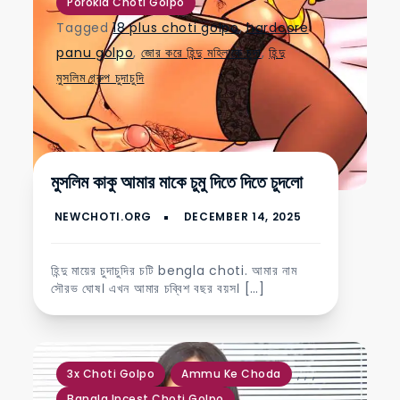
Porokia Choti Golpo
Tagged
18 plus choti golpo
,
hardcore
panu golpo
,
জোর করে হিন্দু মহিলাকে চুদা
,
হিন্দু
মুসলিম গ্রুপ চুদাচুদি
মুসলিম কাকু আমার মাকে চুমু দিতে দিতে চুদলো
হিন্দু মায়ের চুদাচুদির চটি bengla choti. আমার নাম
সৌরভ ঘোষ। এখন আমার চব্বিশ বছর বয়স। […]
,
,
,
3x Choti Golpo
Ammu Ke Choda
,
,
Bangla Incest Choti Golpo