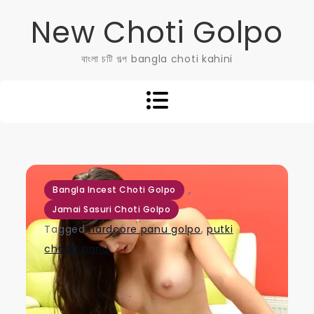
Skip
New Choti Golpo
to
content
বাংলা চটি গল্প bangla choti kahini
,
Bangla Incest Choti Golpo
Jamai Sasuri Choti Golpo
Tagged
hardcore panu golpo
,
putki
choda panu