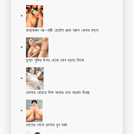
কয়েকজন নর-নারী হোটেল রুমে গ্রুপ খেলায় মত্ত
বুড়ো লুঙ্গির উপর থেকে ধোন ধরতে দিলো
মেসোর ঘোড়ার লিঙ্গ আমার গুদে আরাম দিচ্ছে
বোনের সোনা চোদায় খুব মজা