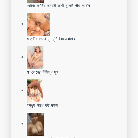
বোরিং জার্নির সময়টা মাগী চুদেই পার করেছি
যাত্রীর সাথে চুদাচুদি বিমানবালার
মা বোনের নিষিদ্ধ সুখ
বন্ধুর সাথে বউ বদল