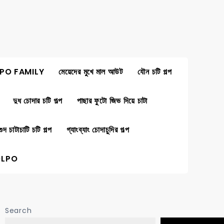
PO FAMILY
মেয়েদের মুখে মাল আউট
যৌন চটি গল্প
দুধ চোদার চটি গল্প
পাছার ফুটো জিভ দিয়ে চাটা
গুদ চাটাচাটি চটি গল্প
গ্যাংব্যাং চোদাচুদির গল্প
OLPO
Search