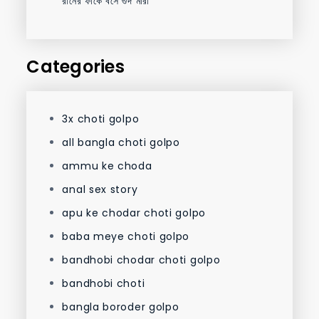
রানের ফাকে বসে গুদ মারা
Categories
3x choti golpo
all bangla choti golpo
ammu ke choda
anal sex story
apu ke chodar choti golpo
baba meye choti golpo
bandhobi chodar choti golpo
bandhobi choti
bangla boroder golpo