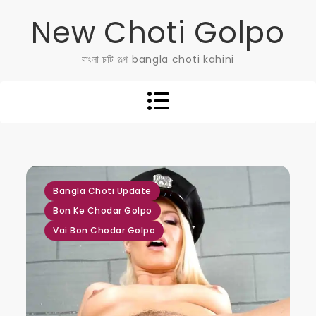
Skip
New Choti Golpo
to
content
বাংলা চটি গল্প bangla choti kahini
,
,
Bangla Choti Update
Bon Ke Chodar Golpo
Vai Bon Chodar Golpo