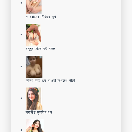
মা বোনের নিষিদ্ধ সুখ
বন্ধুর সাথে বউ বদল
আদর করে গুদ খাওয়া অপরূপ পাছা
স্বামীর মুসলিম বস