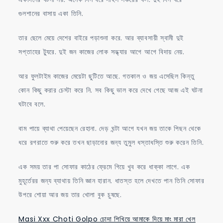
গুলশানের বাসায় একা তিনি.
তার ছেলে মেয়ে দেশের বাইরে পড়াশুনা করে. আর ব্যাবসায়ী স্বামী দুই
সপ্তাহের ট্যুরে. দুই জন কাজের লোক সন্ধ্যার আগে আগে বিদায় নেয়.
আর ফুলটাইম কাজের মেয়েটা ছুটিতে আছে. গতকাল ও জয় এসেছিল কিন্তু
কোন কিছু করার চেস্টা করে নি. সব কিছু ভাল করে দেখে গেছে আজ এই ঘটনা
ঘটাবে বলে.
বাম পায়ে ব্যাথা পেয়েছেন রেহানা. দেড় ঘন্টা আগে যখন জয় তাকে পিছন থেকে
ধরে রগরাতে শুরু করে তখন ছাড়ানোর জন্য তুমুল ধস্তাধস্তি শুরু করেন তিনি.
এক সময় তার পা সোফার কাঠের ফ্রেমে গিয়ে খুব করে ধাক্কা লাগে. এক
মুহূর্তেরর জন্য ব্যাথায় তিনি জ্ঞান হারান. ধাতস্ত হলে দেখতে পান তিনি সোফার
উপরে শোয়া আর জয় তার খোলা বুক চুষছে.
Masi Xxx Choti Golpo চোদা শিখিয়ে আমাকে দিয়ে মাং মারা খেল