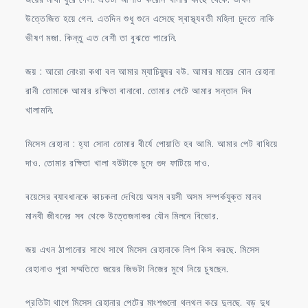
উত্তেজিত হয়ে গেল. এতদিন শুধু শুনে এসেছে স্বাস্থ্যবতী মহিলা চুদতে নাকি
ভীষণ মজা. কিন্তু এত বেশী তা বুঝতে পারেনি.
জয় : আরো নোংরা কথা বল আমার ম্যাচিয়্যুর বউ. আমার মায়ের বোন রেহানা
রানী তোমাকে আমার রক্ষিতা বানাবো. তোমার পেটে আমার সন্তান দিব
খালামনি.
মিসেস রেহানা : হ্যা সোনা তোমার বীর্যে পোয়াতি হব আমি. আমার পেট বাধিয়ে
দাও. তোমার রক্ষিতা খালা বউটাকে চুদে গুদ ফাটিয়ে দাও.
বয়েসের ব্যাবধানকে কাচকলা দেখিয়ে অসম বয়সী অসম সম্পর্কযুক্ত মানব
মানবী জীবনের সব থেকে উত্তেজনাকর যৌন মিলনে বিভোর.
জয় এখন ঠাপানোর সাথে সাথে মিসেস রেহানাকে লিপ কিস করছে. মিসেস
রেহানাও পুরা সম্মতিতে জয়ের জিভটা নিজের মুখে নিয়ে চুষছেন.
প্রতিটা থাপে মিসেস রেহানার পেটের মাংশগুলো থলথল করে দুলছে. বড় দুধ