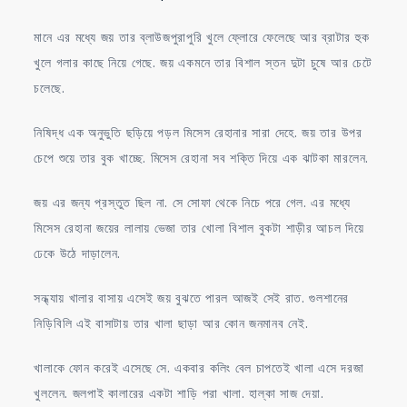
মানে এর মধ্যে জয় তার ব্লাউজপুরাপুরি খুলে ফ্লোরে ফেলেছে আর ব্রাটার হুক
খুলে গলার কাছে নিয়ে গেছে. জয় একমনে তার বিশাল স্তন দুটা চুষে আর চেটে
চলেছে.
নিষিদ্ধ এক অনুভুতি ছড়িয়ে পড়ল মিসেস রেহানার সারা দেহে. জয় তার উপর
চেপে শুয়ে তার বুক খাচ্ছে. মিসেস রেহানা সব শক্তি দিয়ে এক ঝাটকা মারলেন.
জয় এর জন্য প্রস্তুত ছিল না. সে সোফা থেকে নিচে পরে গেল. এর মধ্যে
মিসেস রেহানা জয়ের লালায় ভেজা তার খোলা বিশাল বুকটা শাড়ীর আচল দিয়ে
ঢেকে উঠে দাড়ালেন.
সন্ধ্যায় খালার বাসায় এসেই জয় বুঝতে পারল আজই সেই রাত. গুলশানের
নিড়িবিলি এই বাসাটায় তার খালা ছাড়া আর কোন জনমানব নেই.
খালাকে ফোন করেই এসেছে সে. একবার কলিং বেল চাপতেই খালা এসে দরজা
খুললেন. জলপাই কালারের একটা শাড়ি পরা খালা. হাল্কা সাজ দেয়া.