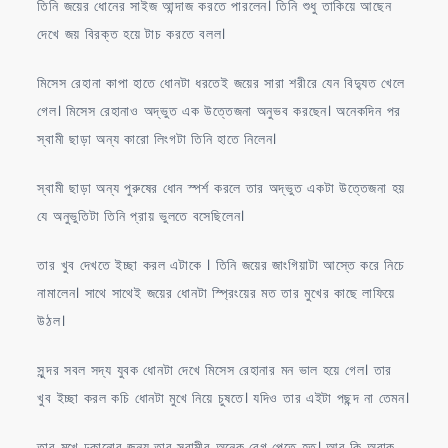
তিনি জয়ের ধোনের সাইজ আন্দাজ করতে পারলেন। তিনি শুধু তাকিয়ে আছেন
দেখে জয় বিরক্ত হয়ে টাচ করতে বলল।
মিসেস রেহানা কাপা হাতে ধোনটা ধরতেই জয়ের সারা শরীরে যেন বিদ্যুত খেলে
গেল। মিসেস রেহানাও অদ্ভুত এক উত্তেজনা অনুভব করছেন। অনেকদিন পর
স্বামী ছাড়া অন্য কারো লিংগটা তিনি হাতে নিলেন।
স্বামী ছাড়া অন্য পুরুষের ধোন স্পর্শ করলে তার অদ্ভুত একটা উত্তেজনা হয়
যে অনুভুতিটা তিনি প্রায় ভুলতে বসেছিলেন।
তার খুব দেখতে ইচ্ছা করল এটাকে । তিনি জয়ের জাংগিয়াটা আস্তে করে নিচে
নামালেন। সাথে সাথেই জয়ের ধোনটা স্প্রিংয়ের মত তার মুখের কাছে লাফিয়ে
উঠল।
সুন্দর সবল সদ্য যুবক ধোনটা দেখে মিসেস রেহানার মন ভাল হয়ে গেল। তার
খুব ইচ্ছা করল কচি ধোনটা মুখে নিয়ে চুষতে। যদিও তার এইটা পছন্দ না তেমন।
তার মুখে ঢুকানোর জন্য তার স্বামীর অনেক বেগ পেতে হত। আর কি অবাক