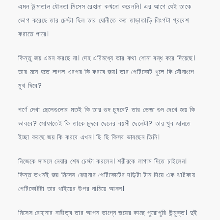
এমন উন্মাতাল যৌনতা মিসেস রেহানা কখনো করেননি। এর আগে যেই তাকে
ভোগ করেছে তার চেস্টা ছিল তার যোনীতে কত তাড়াতাড়ি লিংগটা প্রবেশ
করাতে পারে।
কিন্তু জয় এমন করছে না। দেহ এরিমধ্যে তার কথা শোনা বন্ধ করে দিয়েছে।
তার মনে হতে লাগল এরপর কি করবে জয়। তার পেটিকোট খুলে কি যৌনাংগে
মুখ দিবে?
পর্ণে দেখা ছেলেগুলোর মতই কি তার গুদ চুষবে? তার ভেজা গুদ দেখে জয় কি
ভাববে? সোফাতেই কি তাকে চুদবে ছেলের বয়সী ছেলেটা? তার খুব জানতে
ইচ্ছা করছে জয় কি করবে এখন। ছি ছি কিসব ভাবছেন তিনি।
নিজেকে সামলে নেয়ার শেষ চেস্টা করলেন। শরীরকে লাগাম দিতে চাইলেন।
কিন্ত তখনই জয় মিসেস রেহানার পেটিকোটের দড়িটা টান দিয়ে এক ঝাটকায়
পেটিকোটটা তার থাইয়ের উপর নামিয়ে আনল।
মিসেস রেহানার নারীত্ব তার আপন ভাগ্নে জয়ের কাছে পুরোপুরি উন্মুক্ত। দুই