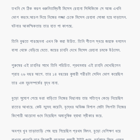
তখনি সে ঠিক করল গুরুনিতম্বিনী মিসেস রেহানা সিদ্দিকিকে সে আজ এখনি
ভোগ করবে.আচল দিয়ে নিজের লজ্জা ঢেকে মিসেস রেহানা সোজা হয়ে দাড়ালেন.
ঘটনার আকস্মিকতায় তার হাত পা কাপছে.
তিনি বুঝতে পারছেননা এখন কি করা উচিত. তিনি শীতল স্বরে জয়কে বললেন
বাসা থেকে বেড়িয়ে যেতে. জয়ের চাহনি দেখে মিসেস রেহানা চমকে উঠলেন.
পুরুষের এই চাহনির সাথে তিনি পরিচিত. প্রথমবার এই চাহনি দেখেছিলেন
প্রায় ২৬ বছর আগে. তার ১৪ বছরের কুমারী শরীরটা সেদিন ভোগ করেছিল
তার এক দূরসম্পর্কের বৃদ্ধ নানা.
বুড়ো সুযোগ পেয়ে ভরা বাড়িতে নিজের বিছানায় তার সতিত্ব কেড়ে নিয়েছিল
রাতের আধারে. কেউ সন্দেহ করেনি. বৃদ্ধের অভিজ্ঞ বিশাল মোটা লিংগটা নিজের
কিশোরী আচোদা গুদে নিয়েছিল অমানুষিক ব্যাথা স্বীকার করে.
অবশ্য খুব তাড়াতাড়ি শেষ হয়ে গিয়েছিল প্রথম মিলন. বুড়ো বেশিক্ষণ ধরে
রাখতে পারেনি তার কিশোরী আচোদা কুমারী টাইট গুদে. বর্তমানে ফিরে এলেন