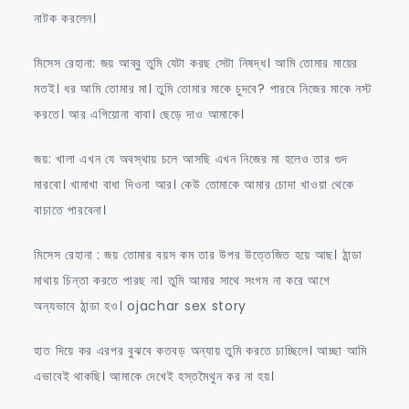
নাটক করলেন।
মিসেস রেহানা: জয় আব্বু তুমি যেটা করছ সেটা নিষদ্ধ। আমি তোমার মায়ের
মতই। ধর আমি তোমার মা। তুমি তোমার মাকে চুদবে? পারবে নিজের মাকে নস্ট
করতে। আর এগিয়োনা বাবা। ছেড়ে দাও আমাকে।
জয়: খালা এখন যে অবস্থায় চলে আসছি এখন নিজের মা হলেও তার গুদ
মারবো। খামাখা বাধা দিওনা আর। কেউ তোমাকে আমার চোদা খাওয়া থেকে
বাচাতে পারবেনা।
মিসেস রেহানা : জয় তোমার বয়স কম তার উপর উত্তেজিত হয়ে আছ। ঠান্ডা
মাথায় চিন্তা করতে পারছ না। তুমি আমার সাথে সংগম না করে আগে
অন্যভাবে ঠান্ডা হও। ojachar sex story
হাত দিয়ে কর এরপর বুঝবে কতবড় অন্যায় তুমি করতে চাচ্ছিলে। আচ্ছা আমি
এভাবেই থাকছি। আমাকে দেখেই হস্তমৈথুন কর না হয়।