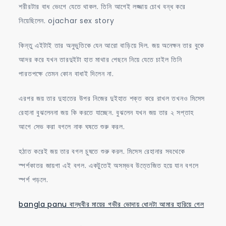
শরীরটার বাধ ভেংগে যেতে থাকল. তিনি আগেই লজ্জায় চোখ বন্ধ করে
নিয়েছিলেন. ojachar sex story
কিন্তু এইটাই তার অনুভুতিকে যেন আরো বাড়িয়ে দিল. জয় অনেক্ষন তার বুকে
আদর করে যখন তারদুইটা হাত মাথার পেছনে নিয়ে যেতে চাইল তিনি
পারতপক্ষে তেমন কোন বাধাই দিলেন না.
এরপর জয় তার দুহাতের উপর নিজের দুইহাত শক্ত করে রাখল তখনও মিসেস
রেহানা বুঝলেননা জয় কি করতে যাচ্ছেন. বুঝলেন যখন জয় তার ২ সপ্তাহ
আগে সেভ করা বগলে নাক ঘষতে শুরু করল.
হঠাত করেই জয় তার বগল চুষতে শুরু করল. মিসেস রেহানার সবথেকে
স্পর্শকাতর জায়গা এই বগল. একটুতেই অসম্ভব উত্তেজিত হয়ে যান বগলে
স্পর্শ পড়লে.
bangla panu বান্ধবীর মায়ের গভীর ভোদায় ধোনটা আমার হারিয়ে গেল