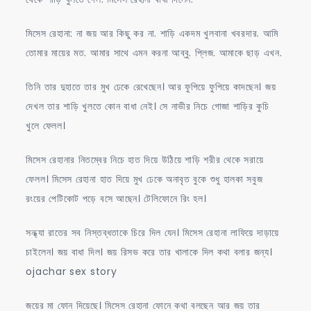
মিসেস রেহানা: না জয় আর কিছু কর না. শাড়ি একদম খুলবানা খবরদার. আমি
তোমার মায়ের মত. আমার সাথে এমন করনা আব্বু. প্লিজ. আমাকে ছাড় এখন.
তিনি তার দুহাতে তার মুখ ঢেকে রেখেছেন। আর ফুপিয়ে ফুপিয়ে কাদছেন। জয়
দেখল তার শাড়ি খুলতে কোন বাধা নেই। সে নাভীর নিচে গোজা শাড়ির কুচি
খুলে ফেলল।
মিসেস রেহানার নিতম্বের নিচে হাত দিয়ে উঠিয়ে শাড়ি শরীর থেকে সরায়ে
ফেলল। মিসেস রেহানা হাত দিয়ে মুখ ঢেকে অনাবৃত বুকে শুধু হালকা সবুজ
রংয়ের পেটিকোট পড়ে বসে আছেন। টেলিফোনে রিং হল।
সন্ধ্যা রাতের সব নিস্তব্ধতাকে চিরে দিল যেন। মিসেস রেহানা লাফিয়ে দাড়ায়ে
চাইলেন। জয় বাধা দিল। জয় রিসভ করে তার খালাকে দিল কথা বলার জন্য।
ojachar sex story
জয়ের মা ফোন দিয়েছে। মিসেস রেহানা ফোনে কথা বলছেন আর জয় তার