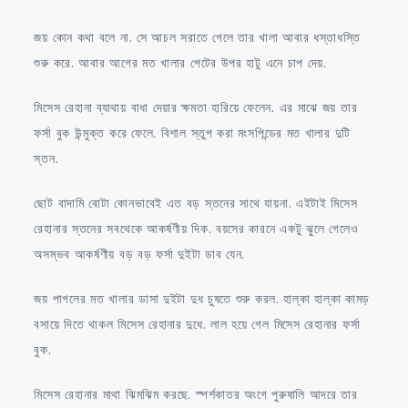
জয় কোন কথা বলে না. সে আচল সরাতে গেলে তার খালা আবার ধস্তাধস্তি
শুরু করে. আবার আগের মত খালার পেটের উপর হাটু এনে চাপ দেয়.
মিসেস রেহানা ব্যাথায় বাধা দেয়ার ক্ষমতা হারিয়ে ফেলেন. এর মাঝে জয় তার
ফর্সা বুক উন্মুক্ত করে ফেলে. বিশাল স্তুপ করা মংসপিন্ডের মত খালার দুটি
স্তন.
ছোট বাদামি বোটা কোনভাবেই এত বড় স্তনের সাথে যায়না. এইটাই মিসেস
রেহানার স্তনের সবথেকে আকর্ষণীয় দিক. বয়সের কারনে একটু ঝুলে গেলেও
অসম্ভব আকর্ষণীয় বড় বড় ফর্সা দুইটা ডাব যেন.
জয় পাগলের মত খালার ডাসা দুইটা দুধ চুষতে শুরু করল. হাল্কা হাল্কা কামড়
বসায়ে দিতে থাকল মিসেস রেহানার দুধে. লাল হয়ে গেল মিসেস রেহানার ফর্সা
বুক.
মিসেস রেহানার মাথা ঝিমঝিম করছে. স্পর্শকাতর অংগে পুরুষালি আদরে তার