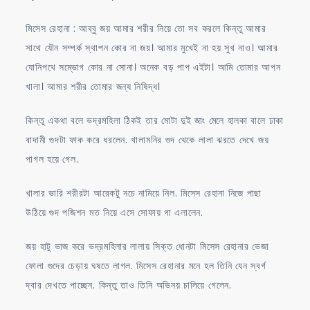
মিসেস রেহানা : আব্বু জয় আমার শরীর নিয়ে তো সব করলে কিন্তু আমার
সাথে যৌন সম্পর্ক স্থাপন কোর না জয়। আমার মুখেই না হয় সুখ নাও। আমার
যোনিপথে সম্ভোগ কোর না সোনা। অনেক বড় পাপ এইটা। আমি তোমার আপন
খালা। আমার শরীর তোমার জন্য নিষিদ্ধ।
কিন্তু একথা বলে ভদ্রমহিলা ঠিকই তার মোটা দুই জাং মেলে হালকা বালে ঢাকা
বাদামী গুদটা ফাক করে ধরলেন. খালামনির গুদ থেকে লালা ঝরতে দেখে জয়
পাগল হয়ে গেল.
খালার ভারি শরীরটা আরেকটু নচে নামিয়ে নিল. মিসেস রেহানা নিজে পাছা
উঠিয়ে গুদ পজিশন মত নিয়ে এসে সোফায় গা এলালেন.
জয় হাটু ভাজ করে ভদ্রমহিলার লালায় সিক্ত ধোনটা মিসেস রেহানার ভেজা
ফোলা গুদের চেড়ায় ঘষতে লাগল. মিসেস রেহানার মনে হল তিনি যেন স্বর্গ
দ্বার দেখতে পাচ্ছেন. কিন্তু তাও তিনি অভিনয় চালিয়ে গেলেন.