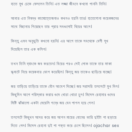
হাতে মুখ ঢেকে ফেললেন তিনি। এত লজ্জা জীবনে কখনো পাননি তিনি।
আবার এত নিষদ্ধ কামোত্তেজনাও কখনও হয়নি তার। হাতেগোনা কয়েকজনের
সাথে বিছানায় গিয়েছেন তার প্রায় সবগুলোই বিয়ের আগে।
কিন্তু এমন অনুভুতি কখনো হয়নি। এর আগে তাকে সবথেকে বেশী সুখ
দিয়েছিল তার এক কলিগ।
তখন তিনি ব্যাংকে জব করতেন। বিয়ের পরও সেই লোক তাকে তার ফাকা
ফ্ল্যাটে নিয়ে কয়েকবার ভোগ করেছিল। কিন্তু জয় তাকেও ছাড়িয়ে যাচ্ছে।
জয় তাড়িয়ে তাড়িয়ে তাকে যৌন আবেশ দিচ্ছে। জয় সরাসরি তলপেটে মুখ দিল।
কিছুদিন আগে পরিস্কার করায় গুদে খোচা খোচা চুল। মিসেস রেহানার গুদের
মিষ্টি ঝাঁঝালো একটা মেয়েলি গন্ধে জয় যেন পাগল হয়ে গেল।
তলপেটে কিছুখন আদর করে জয় আপন মায়ের বোনের ভারি দুইটা পা ছড়ায়ে
দিতে গেল। মিসেস রেহানা দুই পা শক্ত করে চেপে ছিলেন। ojachar sex