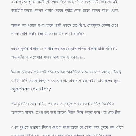
একে খুবলে খুবলে চেটেপুটে খেয়ে নিতে হবে. বিগত দেড় ঘণ্টা ধরে সে এই
কাজটাই করছে. আপন খালার দেহের প্রতি লোভ জয়ের অনেক আগে থেকে.
অনেক কম বয়েসে যখন তাকে শাড়ী পরতে দেখেছিল. মেদযুক্ত পেটটা দেখে
তাকে ভোগ করার ইচ্ছাটা তখনি মনে গেথে বসেছিল.
জয়ের সুন্দরি খালাত বোন থাকলেও জয়ের ভাল লাগত খালার ভারী শরীরটা.
অনেকদিনের অপেক্ষার ফসল আজ মাড়াই করছে সে.
মিসেস রেহানার প্রায়শই মনে হত জয় তার দিকে বাজে ভাবে তাকাচ্ছে. কিন্তু
এইটা তিনি কখনো বিশ্বাস করতেন না. তার মনে হত এইটা তার মনের ভুল.
ojachar sex story
গত জন্মদিনে কেক কাটার পর জয় তার মুখে গলায় কেক লাগিয়ে দিয়েছিল
অনেকের সামনে. তখন জয় তার ঘাড়ের পিছন দিকে শক্ত করে ধরে রেখেছিল.
এখন বুঝতে পারছেন মিসেস রেহানা আজ তাকে যে লেংটা করে চুদছে জয় এইটা
একদিনের ঘটনা নয়. অনেক দিন ধরে সাহস সঞ্চয়ের ফল. দুই দিন ধরে