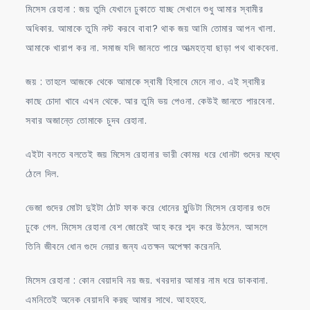
মিসেস রেহানা : জয় তুমি যেখানে ঢুকাতে যাচ্ছ সেখানে শুধু আমার স্বামীর
অধিকার. আমাকে তুমি নস্ট করবে বাবা? থাক জয় আমি তোমার আপন খালা.
আমাকে খারাপ কর না. সমাজ যদি জানতে পারে আত্মহত্যা ছাড়া পথ থাকবেনা.
জয় : তাহলে আজকে থেকে আমাকে স্বামী হিসাবে মেনে নাও. এই স্বামীর
কাছে চোদা খাবে এখন থেকে. আর তুমি ভয় পেওনা. কেউই জানতে পারবেনা.
সবার অজান্তে তোমাকে চুদব রেহানা.
এইটা বলতে বলতেই জয় মিসেস রেহানার ভারী কোমর ধরে ধোনটা গুদের মধ্যে
ঠেলে দিল.
ভেজা গুদের মোটা দুইটা ঠোট ফাক করে ধোনের মুন্ডিটা মিসেস রেহানার গুদে
ঢুকে গেল. মিসেস রেহানা বেশ জোরেই আহ করে শব্দ করে উঠলেন. আসলে
তিনি জীবনে ধোন গুদে নেয়ার জন্য এতক্ষন অপেক্ষা করেননি.
মিসেস রেহানা : কোন বেয়াদবি নয় জয়. খবরদার আমার নাম ধরে ডাকবানা.
এমনিতেই অনেক বেয়াদবি করছ আমার সাথে. আহহহহ.