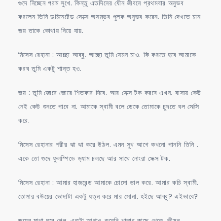
গুদে নিচ্ছেন পরম সুখে. কিন্তু এতদিনের যৌন জীবনে প্রথমবার অনুভব
করলেন তিনি ডমিনেটেড সেক্সে অসম্ভব পুলক অনুভব করেন. তিনি দেখতে চান
জয় তাকে কোথায় নিয়ে যায়.
মিসেস রেহানা : আচ্ছা আব্বু. আচ্ছা তুমি যেমন চাও. কি করতে হবে আমাকে
করব তুমি একটু শান্ত হও.
জয় : তুমি জোরে জোরে শিতকার দিবে. আর সেক্স টক করবে এখন. বাসায় কেউ
নেই কেউ শুনতে পাবে না. আমাকে স্বামী বলে ডেকে তোমাকে চুদতে বল সেক্সি
করে.
মিসেস রেহানার শরীর ঝা ঝা করে উঠল. এমন সুখ আগে কখনো পাননি তিনি .
একে তো গুদে ফুলস্পিডে ড্যাম চলছে আর সাথে নোংরা সেক্স টক.
মিসেস রেহানা : আমার হাজবেন্ড আমাকে চোদো ভাল করে. আমার কচি স্বামী.
তোমার বউয়ের ভোদাটা একটু যত্ন করে মার সোনা. হইছে আব্বু? এইভাবে?
জয়ের মাথা ঘুরে গেল. এতটা আশাও করেনি খালার কাছে থেকে. ভীষন