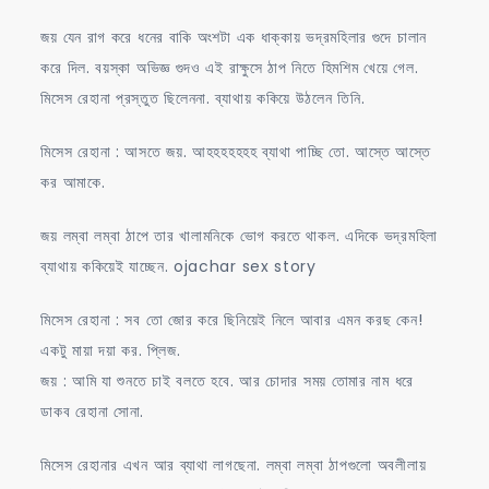
জয় যেন রাগ করে ধনের বাকি অংশটা এক ধাক্কায় ভদ্রমহিলার গুদে চালান
করে দিল. বয়স্কা অভিজ্ঞ গুদও এই রাক্ষুসে ঠাপ নিতে হিমশিম খেয়ে গেল.
মিসেস রেহানা প্রস্তুত ছিলেননা. ব্যাথায় ককিয়ে উঠলেন তিনি.
মিসেস রেহানা : আসতে জয়. আহহহহহহহ ব্যাথা পাচ্ছি তো. আস্তে আস্তে
কর আমাকে.
জয় লম্বা লম্বা ঠাপে তার খালামনিকে ভোগ করতে থাকল. এদিকে ভদ্রমহিলা
ব্যাথায় ককিয়েই যাচ্ছেন. ojachar sex story
মিসেস রেহানা : সব তো জোর করে ছিনিয়েই নিলে আবার এমন করছ কেন!
একটু মায়া দয়া কর. প্লিজ.
জয় : আমি যা শুনতে চাই বলতে হবে. আর চোদার সময় তোমার নাম ধরে
ডাকব রেহানা সোনা.
মিসেস রেহানার এখন আর ব্যাথা লাগছেনা. লম্বা লম্বা ঠাপগুলো অবলীলায়