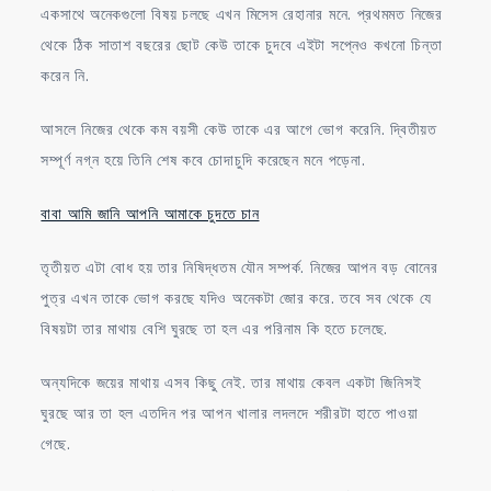
একসাথে অনেকগুলো বিষয় চলছে এখন মিসেস রেহানার মনে. প্রথমমত নিজের
থেকে ঠিক সাতাশ বছরের ছোট কেউ তাকে চুদবে এইটা সপ্নেও কখনো চিন্তা
করেন নি.
আসলে নিজের থেকে কম বয়সী কেউ তাকে এর আগে ভোগ করেনি. দ্বিতীয়ত
সম্পূর্ণ নগ্ন হয়ে তিনি শেষ কবে চোদাচুদি করেছেন মনে পড়েনা.
বাবা আমি জানি আপনি আমাকে চুদতে চান
তৃতীয়ত এটা বোধ হয় তার নিষিদ্ধতম যৌন সম্পর্ক. নিজের আপন বড় বোনের
পুত্র এখন তাকে ভোগ করছে যদিও অনেকটা জোর করে. তবে সব থেকে যে
বিষয়টা তার মাথায় বেশি ঘুরছে তা হল এর পরিনাম কি হতে চলেছে.
অন্যদিকে জয়ের মাথায় এসব কিছু নেই. তার মাথায় কেবল একটা জিনিসই
ঘুরছে আর তা হল এতদিন পর আপন খালার লদলদে শরীরটা হাতে পাওয়া
গেছে.