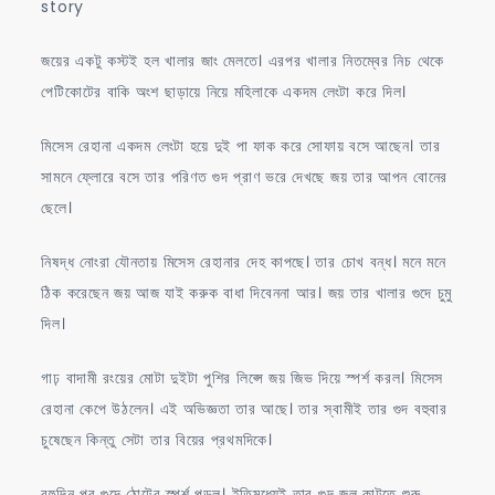
story
জয়ের একটু কস্টই হল খালার জাং মেলতে। এরপর খালার নিতম্বের নিচ থেকে
পেটিকোটের বাকি অংশ ছাড়ায়ে নিয়ে মহিলাকে একদম লেংটা করে দিল।
মিসেস রেহানা একদম লেংটা হয়ে দুই পা ফাক করে সোফায় বসে আছেন। তার
সামনে ফ্লোরে বসে তার পরিণত গুদ প্রাণ ভরে দেখছে জয় তার আপন বোনের
ছেলে।
নিষদ্ধ নোংরা যৌনতায় মিসেস রেহানার দেহ কাপছে। তার চোখ বন্ধ। মনে মনে
ঠিক করেছেন জয় আজ যাই করুক বাধা দিবেননা আর। জয় তার খালার গুদে চুমু
দিল।
গাঢ় বাদামী রংয়ের মোটা দুইটা পুশির লিপ্সে জয় জিভ দিয়ে স্পর্শ করল। মিসেস
রেহানা কেপে উঠলেন। এই অভিজ্ঞতা তার আছে। তার স্বামীই তার গুদ বহুবার
চুষেছেন কিন্তু সেটা তার বিয়ের প্রথমদিকে।
বহুদিন পর গুদে ঠোটের স্পর্শ পড়ল। ইতিমধ্যেই তার গুদ জল কাটতে শুরু