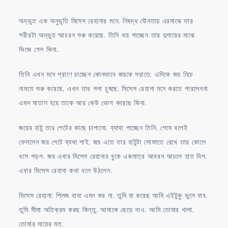
অদ্ভুত এক অনুভুতি মিসেস রেহানার মনে. নিষদ্ধ যৌনতায় এরমাঝে তার
শরীরটা অদ্ভুত আচরন শুরু করেছে. তিনি ভয় পাচ্ছেন তার দুপায়ের মাঝে
ভিজে গেল কিনা.
তিনি এখন মনে প্রাণে চাচ্ছেন কোনভাবে জয়কে সরাতে. এদিকে জয় নিচে
নামতে শুরু করেছে. এখন তার গলা চুষছে. মিসেস রেহানা মনে করতে পারলেননা
এমন মাতাল হয়ে তাকে আর কেউ ভোগ করেছে কিনা.
জয়ের হাটু তার পেটের কাছে চাপানো. ব্যাথা পাচ্ছেন তিনি. শেষে বলেই
ফেললেন জয় পেটে ব্যথা পাই. জয় এতে তার হাটুটা সোফাতে রেখে তার কোলে
বসে পড়ল. জয় এবার মিসেস রেহানার বুকে একমাত্র আবরন আচলে হাত দিল.
এবার মিসেস রেহানা কথা বলে উঠলেন.
মিসেস রেহানা: প্লিজ বাবা এমন কর না. তুমি যা করেছ আমি এইটুকু ভুলে যাব.
তুমি সীমা অতিক্রম করছ কিন্তু. আমাকে ছেড়ে দাও. আমি তোমার খালা.
তোমার মায়ের মত.