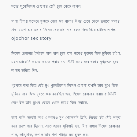
মনের সুখেমিসেস রেহানার ঠোট চুষে খেতে লাগল.
খালা চিপায় পড়েছে বুঝতে পেরে জয় খালার উপর চেপে থেকে দুহাতে খালার
মাথা চেপে ধরে এবার মিসেস রেহানার সারা ফেস জিভ দিয়ে চাটতে লাগল.
ojachar sex story
মিসেস রেহানার টসটসে লাল গাল চুষে তার নাকের ফুটোয় জিভ ঢুকিয়ে চাটল.
চরম নোংরামি করতে করতে প্রায় ১০ মিনিট সময় ধরে খলার মুখমন্ডল চুষে
লালায় ভরিয়ে দিল.
প্রথমে বাধা দিয়ে যেই মুখ খুলেছিলেন মিসেস রেহানা তখনি তার মুখে জিভ
ঢুকিয়ে তার জিভ চুষতে শুরু করেছিল জয়. মিসেস রেহানার প্রায় ৫ মিনিট
লেগেছিল তার মুখের ভেতর থেকে জয়ের জিভ সরাতে.
তাই বাকি সময়টা আর একবারও মুখ খোলেননি তিনি. নিজের দুই ঠোট শক্ত
করে চেপে ধরে ছিলেন. এতে জয়ের সুবিধাই হল. বিনা বাধায় মিসেস রেহানার
গাল, কান,নাক, কপাল আর গলা শান্তি মত চুষল জয়.