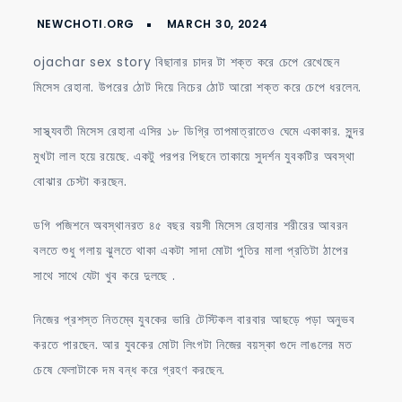
story
বোনের
ছেলে
ojachar sex story বিছানার চাদর টা শক্ত করে চেপে রেখেছেন
দিয়ে
মিসেস রেহানা. উপরের ঠোট দিয়ে নিচের ঠোট আরো শক্ত করে চেপে ধরলেন.
কামুকি
গুদের
সাস্থ্যবতী মিসেস রেহানা এসির ১৮ ডিগ্রি তাপমাত্রাতেও ঘেমে একাকার. সুন্দর
জ্বালা
মুখটা লাল হয়ে রয়েছে. একটু পরপর পিছনে তাকায়ে সুদর্শন যুবকটির অবস্থা
মেটানো
বোঝার চেস্টা করছেন.
ডগি পজিশনে অবস্থানরত ৪৫ বছর বয়সী মিসেস রেহানার শরীরের আবরন
বলতে শুধু গলায় ঝুলতে থাকা একটা সাদা মোটা পুতির মালা প্রতিটা ঠাপের
সাথে সাথে যেটা খুব করে দুলছে .
নিজের প্রশস্ত নিতম্বে যুবকের ভারি টেস্টিকল বারবার আছড়ে পড়া অনুভব
করতে পারছেন. আর যুবকের মোটা লিংগটা নিজের বয়স্কা গুদে লাঙলের মত
চেষে ফেলাটাকে দম বন্ধ করে গ্রহণ করছেন.