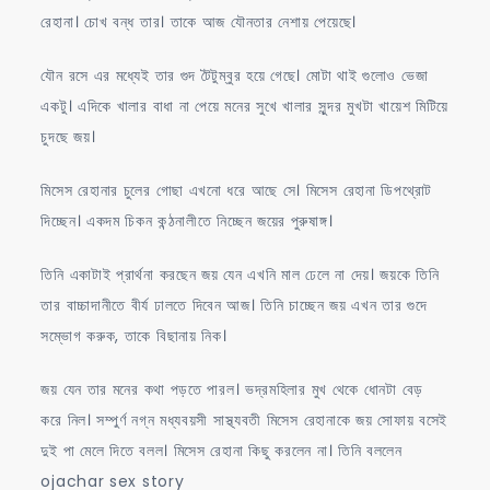
রেহানা। চোখ বন্ধ তার। তাকে আজ যৌনতার নেশায় পেয়েছে।
যৌন রসে এর মধ্যেই তার গুদ টৈটুম্বুর হয়ে গেছে। মোটা থাই গুলোও ভেজা
একটু। এদিকে খালার বাধা না পেয়ে মনের সুখে খালার সুন্দর মুখটা খায়েশ মিটিয়ে
চুদছে জয়।
মিসেস রেহানার চুলের গোছা এখনো ধরে আছে সে। মিসেস রেহানা ডিপথ্রোট
দিচ্ছেন। একদম চিকন কন্ঠনালীতে নিচ্ছেন জয়ের পুরুষাঙ্গ।
তিনি একাটাই প্রার্থনা করছেন জয় যেন এখনি মাল ঢেলে না দেয়। জয়কে তিনি
তার বাচ্চাদানীতে বীর্য ঢালতে দিবেন আজ। তিনি চাচ্ছেন জয় এখন তার গুদে
সম্ভোগ করুক, তাকে বিছানায় নিক।
জয় যেন তার মনের কথা পড়তে পারল। ভদ্রমহিলার মুখ থেকে ধোনটা বেড়
করে নিল। সম্পুর্ণ নগ্ন মধ্যবয়সী সাস্থ্যবতী মিসেস রেহানাকে জয় সোফায় বসেই
দুই পা মেলে দিতে বলল। মিসেস রেহানা কিছু করলেন না। তিনি বললেন
ojachar sex story