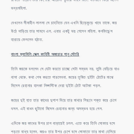
ভদ্রমহিলা.
দেখলেন সীমাহীন লালসা সে চাহনিতে যেন এখনি ছিড়েকুড়ে খাবে তাকে. জয়
উঠে দাড়িয়ে তার সামনে এল. এবার একটু ভয় পেলেন মহিলা. কনফিডেন্স
হারায়ে ফেললেন হঠাত.
বাংলা ফ্যামিলি সেক্স কাহিনী অজাচার পানু স্টোরি
তিনি জয়কে বললেন সে যেটা করতে চাচ্ছে সেটা সম্ভব নয়. তুমি বেড়িয়ে যাও
বাসা থেকে. কথা শেষ করতে পারলেননা. জয়ের তৃষিত দুইটা ঠোটের মাঝে
মিসেস রেহানার হালকা লিপ্সস্টিক দেয়া দুইটা ঠোট আটকা পড়ল.
জয়ের দুই হাত তার কাধের দুপাশ দিয়ে তার মাথার পিছনে শক্ত করে চেপে
বসল. এই বাধন ছুটানো মিসেস রেহানার জন্য অসম্ভব হয়ে গেল.
এদিকে জয় কাধের উপর চাপ বাড়ায়েই চলল. এতে করে তিনি সোফায় বসে
পড়তে বাধ্য হলেন. জয়ও তার উপর চেপে বসে সোফাতে তার মাথা হেলিয়ে