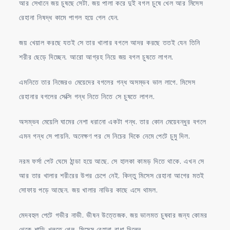
আর সেখানে জয় চুষছে সেটা. জয় পালা করে দুই বগল চুষে খেল আর মিসেস
রেহানা নিষদ্ধ কামে পাগল হয়ে গেল যেন.
জয় খেয়াল করছে যতই সে তার খালার বগলে আদর করছে ততই যেন তিনি
শরীর ছেড়ে দিচ্ছেন. আরো আগ্রহ নিয়ে জয় বগল চুষতে লাগল.
এমনিতে তার নিজেরও মেয়েদের বগলের গন্ধ অসম্ভব ভাল লাগে. মিসেস
রেহানার বগলের সেক্সি গন্ধ নিতে নিতে সে চুষতে লাগল.
অসম্ভব মেয়েলি ঘামের নেশা ধরানো একটা গন্ধ. তার কোন মেয়েবন্ধুর বগলে
এমন গন্ধ সে পায়নি. অনেক্ষণ পর সে নিচের দিকে নেমে পেটে চুমু দিল.
নরম ফর্সা পেট ঘেমে ঠান্ডা হয়ে আছে. সে হালকা কামড় দিতে থাকে. এখন সে
আর তার খালার শরীরের উপর চেপে নেই. কিন্তু মিসেস রেহানা আগের মতই
সোফায় পড়ে আছেন. জয় খালার নাভির কাছে এসে থামল.
মেদবহুল পেটে গভীর নাভী. ভীষন উত্তেজক. জয় ভালমত চুষবার জন্য কোমর
থেকে শাড়ি খুলতে গেল. মিসেস রেহানা বাধা দিলেন.