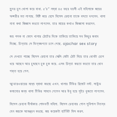
সুন্দর চুল খোপা করে বাধা. ৫’৪” লম্বা ৪৫ বছর বয়সী এই মহিলাকে জয়ের
অপ্সরীর মত লাগছে. মিষ্টি করে হেসে মিসেস রেহানা তাকে বসতে বললেন. খালা
নানা কথা জিজ্ঞাস করতে লাগলেন. তার মায়ের কথাও জিজ্ঞাসা করলেন.
জয় পলক না ফেলে খালার ঠোটের দিকে তাকিয়ে তাকিয়ে সব কিছুর জবাব
দিচ্ছে. চিন্তায় সে ভিন্নজগতে চলে গেছে. ojachar sex story
সে দেখতে পাচ্ছে মিসেস রেহানা তার সেক্সি মোটা ঠোট দিয়ে তার ধোনটা চেপে
ধরে আছেন আর চুষছেন চুক চুক করে. এসব চিন্তা করতে করতে তার ধোন
শক্ত হয়ে গেল.
আন্ডারওয়ারের মধ্যে ব্যাথা করছে এখন. খালার টিভির রিমোট নস্ট. সাউন্ড
কমানোর জন্য খালা টিভির সামনে গেলেন আর উবু হয়ে সুইচ খুজতে লাগলেন.
মিসেস রেহানা দীর্ঘাকায় পোদবতী মহিলা. মিসেস রেহানার গোল সুবিশাল নিতম্ব
যেন জয়কে আমন্ত্রন করছে. জয় কয়েকটা হার্টবিট মিস করল.