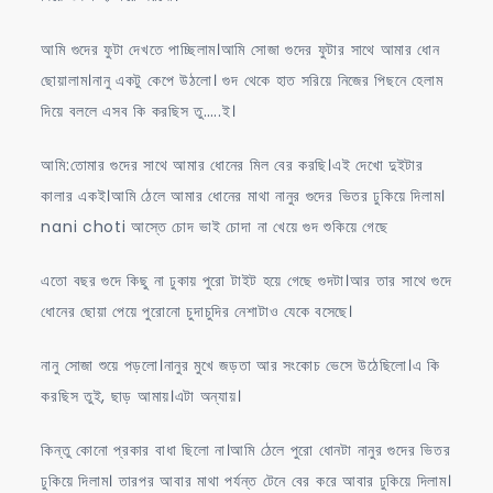
আমি গুদের ফুটা দেখতে পাচ্ছিলাম।আমি সোজা গুদের ফুটার সাথে আমার ধোন
ছোয়ালাম।নানু একটু কেপে উঠলো। গুদ থেকে হাত সরিয়ে নিজের পিছনে হেলাম
দিয়ে বললে এসব কি করছিস তু…..ই।
আমি:তোমার গুদের সাথে আমার ধোনের মিল বের করছি।এই দেখো দুইটার
কালার একই।আমি ঠেলে আমার ধোনের মাথা নানুর গুদের ভিতর ঢুকিয়ে দিলাম।
nani choti আস্তে চোদ ভাই চোদা না খেয়ে গুদ শুকিয়ে গেছে
এতো বছর গুদে কিছু না ঢুকায় পুরো টাইট হয়ে গেছে গুদটা।আর তার সাথে গুদে
ধোনের ছোয়া পেয়ে পুরোনো চুদাচুদির নেশাটাও যেকে বসেছে।
নানু সোজা শুয়ে পড়লো।নানুর মুখে জড়তা আর সংকোচ ভেসে উঠেছিলো।এ কি
করছিস তুই, ছাড় আমায়।এটা অন্যায়।
কিন্তু কোনো প্রকার বাধা ছিলো না।আমি ঠেলে পুরো ধোনটা নানুর গুদের ভিতর
ঢুকিয়ে দিলাম। তারপর আবার মাথা পর্যন্ত টেনে বের করে আবার ঢুকিয়ে দিলাম।