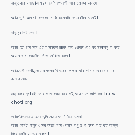
নানু:তোরে বলছে।আমারটা বেশি গোলাপী আর তোরটা কালসে।
আমি:তুমি আমারটা দেখছো নাকি।আমারটা তোমারটার মতোই।
নানু:ধুর।কই দেখা।
আমি তো মনে মনে এটাই চাচ্ছিলাম।চট করে ধোনটা বের করলাম।নানু হা করে
আমার খারা ধোনটার দিকে তাকিয়ে আছে।
আমি:এই দেখো,,তোমার গুদের ভিতরের কালার আর আমার ধোনের মাথার
কালার সেম।
নানু:আরে ধুর।কই তোর কালা ধোন আর কই আমার গোলাপি গুদ । new
choti org
আমি:বিশ্বাস না হলে তুমি একসাথে মিলিয়ে দেখো!
আমি ধোনটা নানুর গুদের কাছে নিয়ে গেলাম।নানু দু পা ফাক করে দুই আঙ্গুল
দিয়ে গুদটা হা করে ধরলো।