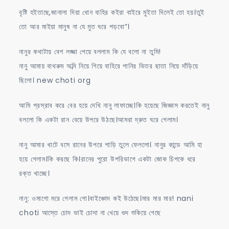
বৃষ্টি হইতাছে,জানালা দিয়া ধোন বাহির কইরা বাইরে মুইতা দিলেই তো হয়।তুই
তো আর মাইয়া মানুষ না যে মুত ঘরে পড়বো”।
নানুর কথাটায় বেশ লজ্জা পেয়ে বললাম কি যে বলো না তুমি!
নানু আমায় বাথরুম অব্দি নিয়ে গিয়ে বাহিরে পানির ভিতর ছাতা নিয়ে দাঁড়িয়ে
ছিলো। new choti org
আমি প্রস্রাব করে বের হয়ে দেখি নানু লাফাচ্ছে।কি হয়েছে জিজ্ঞাস করতেই নানু
বললো কি একটা রান বেয়ে উপরে উঠছে।আমরা দ্রুত ঘরে গেলাম।
নানু আমার খাটে বসে রানের উপরে শাড়ি তুলে ফেললো। নানুর কান্ডে আমি হা
হয়ে গেলাম।কি করছে কি।রানের পুরো উপরিভাগে একটা জোক চিপকে ধরে
রক্ত খাচ্ছে।
নানু: ওমাগো মরে গেলাম গো।বাইঞ্চোদ কই উঠেছে।মার মার মার! nani
choti আস্তে চোদ ভাই চোদা না খেয়ে গুদ শুকিয়ে গেছে