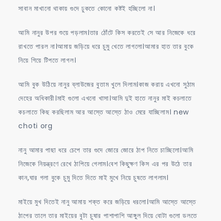
সাবান মাখানো থাকায় গুদে ঢুকতে কোনো কষ্টই হচ্ছিলো না।
আমি নানুর উপর শুয়ে পড়লাম।তার ঠোঁটে কিস করতেই সে আর নিজেকে ধরে
রাখতে পারল না।আমায় জড়িয়ে ধরে চুমু খেতে লাগলো।আমার হাত তার বুকে
নিয়ে গিয়ে টিপতে লাগল।
আমি বুক উঠিয়ে নানুর ব্লাউজের বুতাম খুলে দিলাম।কাজ করায় এখনো সুঠাম
দেহের অধিকারী।মাই গুলো এখনো খাসা।আমি দুই হাতে নানুর মাই কচলাতে
কচলাতে কিছ করছিলাম আর আস্তে আস্তে ঠাও মেরে যাচ্ছিলাম। new
choti org
নানু আমার পাছা ধরে চেপে তার গুদে জোরে জোরে ঠাপ নিতে চাচ্ছিলো।আমি
নিজেকে নিয়ন্ত্রণে রেখে ঠাপিয়ে গেলাম।বেশ কিছুক্ষণ কিস এর পর উঠে তার
কান,ঘার গলা বুকে চুমু দিতে দিতে মাই মুখে নিয়ে চুষতে লাগলাম।
মাইয়ে মুখ দিতেই নানু আমায় শক্ত করে জড়িয়ে ধরলো।আমি আস্তে আস্তে
ঠাপের তালে তার মাইয়ের বুটা চুষার পাশাপাশি আঙ্গুল দিয়ে বোটা গুলো ডলতে