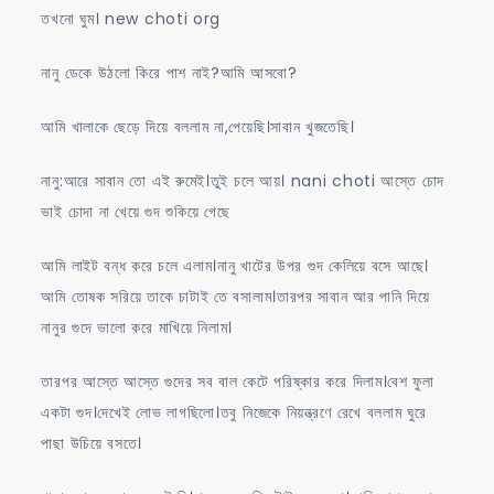
তখনো ঘুম। new choti org
নানু ডেকে উঠলো কিরে পাশ নাই?আমি আসবো?
আমি খালাকে ছেড়ে দিয়ে বললাম না,পেয়েছি।সাবান খুজতেছি।
নানু:আরে সাবান তো এই রুমেই।তুই চলে আয়। nani choti আস্তে চোদ
ভাই চোদা না খেয়ে গুদ শুকিয়ে গেছে
আমি লাইট বন্ধ করে চলে এলাম।নানু খাটের উপর গুদ কেলিয়ে বসে আছে।
আমি তোষক সরিয়ে তাকে চাটাই তে বসালাম।তারপর সাবান আর পানি দিয়ে
নানুর গুদে ভালো করে মাখিয়ে নিলাম।
তারপর আস্তে আস্তে গুদের সব বাল কেটে পরিষ্কার করে দিলাম।বেশ ফুলা
একটা গুদ।দেখেই লোভ লাগছিলো।তবু নিজেকে নিয়ন্ত্রণে রেখে বললাম ঘুরে
পাছা উচিয়ে বসতে।