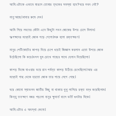
আমি:এটাকে এভাবে মারলে তোমার ত্বকের সমস্যা হবে?ঘরে লবন নেই?
নানু:আছে।খাবার রুমে দেখ।
আমি গিয়ে লবনের কৌটা এনে কিছুটা লবন জোকের উপর ঢেলে দিলাম।
অল্পক্ষনের মধ্যেই জোক পড়ে গেলো।শুরু হলো রক্তক্ষরণ।
নানুর পেটিকোটের কাপড় দিয়ে চেপে ধরেই জিজ্ঞাস করলাম এতো উপরে জোক
উঠেছিলো কি করে।বলল ঘুম চোখে গাছের সাথে হেলান দিয়েছিলো।
কাপড় ভিজে যাওয়ার ভয়ে রান পর্যন্ত কাপড় উঠিয়ে রেখেছিলো।আর এর
মধ্যেই গাছ থেকে হয়তো জোক তার পায়ে লেগে গেছে।
ঘরে কোনো স্যাভলন জাতীয় কিছু না থাকায় থুথু লাগিয়ে রক্ত বন্ধ করেছিলাম।
কিন্তু ততক্ষণে নজর পড়লো নানুর ক্ষুদার্ত বালে ভর্তি গুদটার দিকে।
আমি:এটার এ অবস্থা কেনো।