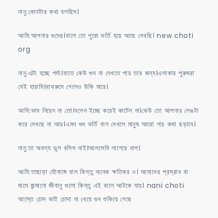
নানু:কোনটার কথা বলছিস।
আমি:আপনার গুদের।বালে তো পুরো ভর্তি হয়ে আছে দেখছি। new choti
org
নানু:এটা হচ্ছে পর্দা।যাতে কেউ গুদ না দেখতে পায় তার জন্য।এলাকার পুরুষরা
যেই হারামি।বাথরুমে গেলেও উকি মারে।
আমি:ভাব নিয়েন না তো।বলেন ইচ্ছে করেই কাটেন না।কেউ তো আপনার লেঙটা
করে দেখছে না আর।এমন গুদ ভর্তি বাল দেখলে মানুষ আরো পাচ কথা ছড়াবে।
নানু:তা অবশ্য ভুল বলিস নাই।আলসেমি লাগেরে বাপ।
আমি:তাছাড়া যৌনাঙ্গে বাল কিন্তু অনেক ক্ষতিকর ও। আমাদের প্রস্রাব বা
ঘামে জন্মানো জীবানু গুলো কিন্তু এই বালে আটকে যায়। nani choti
আস্তে চোদ ভাই চোদা না খেয়ে গুদ শুকিয়ে গেছে