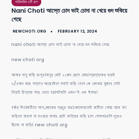
চোদ
পারিবারিক চটি গল্প
Nani Choti আস্তে চোদ ভাই চোদা না খেয়ে গুদ শুকিয়ে
ভাই
গেছে
চোদা
না
খেয়ে
nani choti আস্তে চোদ ভাই চোদা না খেয়ে গুদ শুকিয়ে গেছে
গুদ
শুকিয়ে
new choti org
গেছে
আমার নানু বাড়ি রংপুর।নানুর মোট ১১জন ছেলে মেয়ে।প্রত্যেকের ঘরেই
৩/৪জন করে সন্তান আছে।ঈদে সবাই বাড়ি গেলে কে কোথায় ঘুমাবে সেটা
নিয়েই চিন্তায় পড়ে যেতে হয়।ঘটনাটা এমন-ই এক ঈদের।
বর্ষার দিন।মাটিতে সাপ,জোকের প্রচুর ভয়।কোনোভাবেই মাটিতে শোয়া যাবে না।
বাড়িতে যায়গা না হওয়ায় নানার ছোট ভাইয়ের বাড়ি চলে গেলাম।বেশি দূরেও
ছিলো না বাড়ি। new choti org