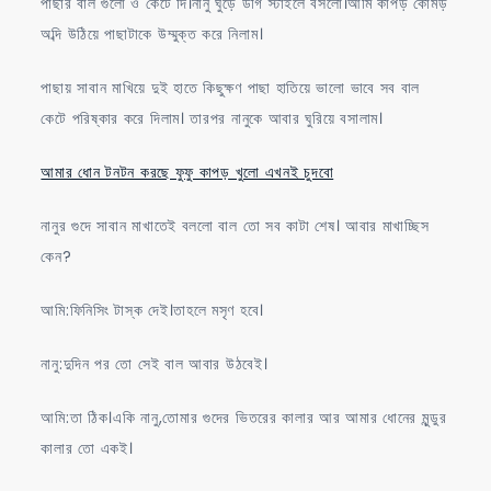
পাছার বাল গুলো ও কেটে দি।নানু ঘুড়ে ডগি স্টাইলে বসলো।আমি কাপড় কোমড়
অব্দি উঠিয়ে পাছাটাকে উম্মুক্ত করে নিলাম।
পাছায় সাবান মাখিয়ে দুই হাতে কিছুক্ষণ পাছা হাতিয়ে ভালো ভাবে সব বাল
কেটে পরিষ্কার করে দিলাম। তারপর নানুকে আবার ঘুরিয়ে বসালাম।
আমার ধোন টনটন করছে ফুফু কাপড় খুলো এখনই চুদবো
নানুর গুদে সাবান মাখাতেই বললো বাল তো সব কাটা শেষ। আবার মাখাচ্ছিস
কেন?
আমি:ফিনিসিং টাস্ক দেই।তাহলে মসৃণ হবে।
নানু:দুদিন পর তো সেই বাল আবার উঠবেই।
আমি:তা ঠিক।একি নানু,তোমার গুদের ভিতরের কালার আর আমার ধোনের মুন্ডুর
কালার তো একই।