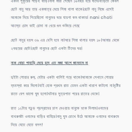
একটা পুকুরের পড়েই বাড়ি।নানা মারা গেছেন ১৬বছর হয়ে যাবে।বাড়িতে কেবল
ছোট নানু আর তার একমাত্র মেয়ে শিমা খালা থাকে।ছোট নানু নিজে এসেই
আমাকে নিয়ে গিয়েছিলো নানুদের ঘরে যায়গা কম থাকায়। nani choti
আস্তে চোদ ভাই চোদা না খেয়ে গুদ শুকিয়ে গেছে
ছোট নানুর বয়স ৩৬ এর বেশি হবে না।আর শিমা খালার বয়স ১৮।আমার থেকে
২বছরের ছোট।ছোট নানুদের ছোট একটা টিনের ঘর।
নাক বোচা পাহাড়ি মেয়ে চুদে এত মজা আগে জানতাম না
দুইটা শোয়ার রুম, যেটার একটা খালিই পড়ে থাকে।আমাকে সেখানে শোয়ার
ব্যবস্থা করে দিলো।যাই হোক প্রথম রাত তেমন একটা খারাপ কাটলো না।বৃষ্টির
রাতে বেশ ভালো ঘুম হলো।ঘটনার সুত্রপাত পরের রাতের থেকে।
রাত ১২টায় পচন্ড প্রস্রাবের চাপ দেওয়ায় নানুকে ডাক দিলাম।ওনাদের
বাথরুমটা ওনাদের বাড়ির বাহিরে।নানু ঘুম চোখে উঠে আমাকে ওনাদের বাথরুমে
নিয়ে যেতে যেতে বলল!