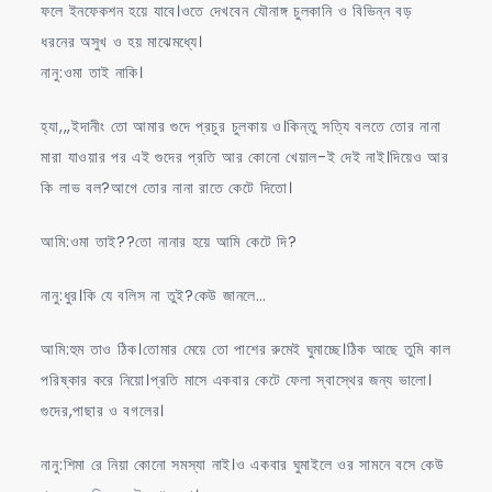
ফলে ইনফেকশন হয়ে যাবে।ওতে দেখবেন যৌনাঙ্গ চুলকানি ও বিভিন্ন বড়
ধরনের অসুখ ও হয় মাঝেমধ্যে।
নানু:ওমা তাই নাকি।
হ্যা,,,ইদানীং তো আমার গুদে প্রচুর চুলকায় ও।কিন্তু সত্যি বলতে তোর নানা
মারা যাওয়ার পর এই গুদের প্রতি আর কোনো খেয়াল-ই দেই নাই।দিয়েও আর
কি লাভ বল?আগে তোর নানা রাতে কেটে দিতো।
আমি:ওমা তাই??তো নানার হয়ে আমি কেটে দি?
নানু:ধুর।কি যে বলিস না তুই?কেউ জানলে…
আমি:হুম তাও ঠিক।তোমার মেয়ে তো পাশের রুমেই ঘুমাচ্ছে।ঠিক আছে তুমি কাল
পরিষ্কার করে নিয়ো।প্রতি মাসে একবার কেটে ফেলা স্বাস্থের জন্য ভালো।
গুদের,পাছার ও বগলের।
নানু:শিমা রে নিয়া কোনো সমস্যা নাই।ও একবার ঘুমাইলে ওর সামনে বসে কেউ