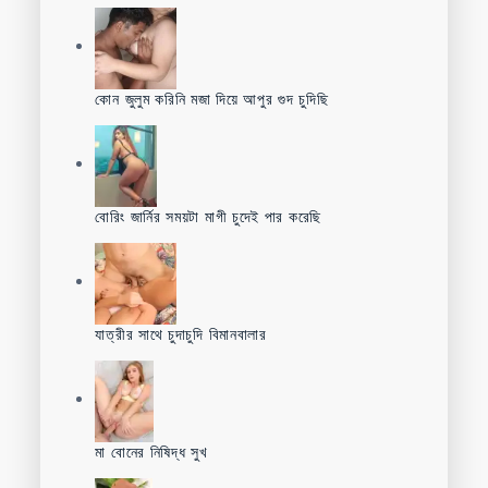
কোন জুলুম করিনি মজা দিয়ে আপুর গুদ চুদিছি
বোরিং জার্নির সময়টা মাগী চুদেই পার করেছি
যাত্রীর সাথে চুদাচুদি বিমানবালার
মা বোনের নিষিদ্ধ সুখ