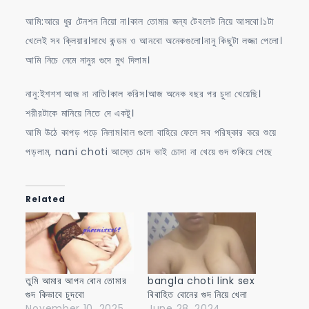
আমি:আরে ধুর টেনশন নিয়ো না।কাল তোমার জন্য টেবলেট নিয়ে আসবো।১টা
খেলেই সব ক্লিয়ার।সাথে কন্ডম ও আনবো অনেকগুলো।নানু কিছুটা লজ্জা পেলো।
আমি নিচে নেমে নানুর গুদে মুখ দিলাম।
নানু:ইশশশ আজ না নাতি।কাল করিস।আজ অনেক বছর পর চুদা খেয়েছি।
শরীরটাকে মানিয়ে নিতে দে একটু।
আমি উঠে কাপড় পড়ে নিলাম।বাল গুলো বাহিরে ফেলে সব পরিষ্কার করে শুয়ে
পড়লাম, nani choti আস্তে চোদ ভাই চোদা না খেয়ে গুদ শুকিয়ে গেছে
Related
তুমি আমার আপন বোন তোমার
bangla choti link sex
গুদ কিভাবে চুদবো
বিবাহিত বোনের গুদ নিয়ে খেলা
November 10, 2025
June 28, 2024