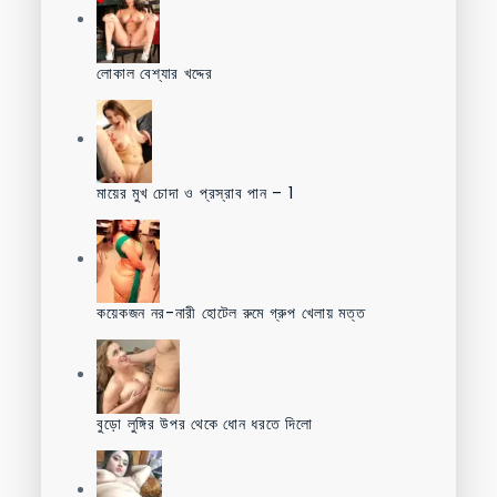
লোকাল বেশ্যার খদ্দের
মায়ের মুখ চোদা ও প্রস্রাব পান – 1
কয়েকজন নর-নারী হোটেল রুমে গ্রুপ খেলায় মত্ত
বুড়ো লুঙ্গির উপর থেকে ধোন ধরতে দিলো