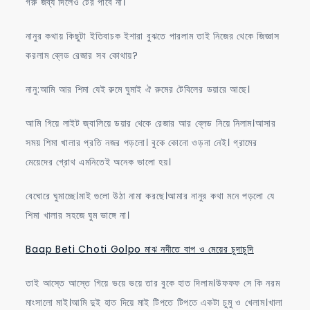
গরু জব্য দিলেও টের পাবে না।
নানুর কথায় কিছুটা ইতিবাচক ইশারা বুঝতে পারলাম তাই নিজের থেকে জিজ্ঞাস
করলাম ব্লেড রেজার সব কোথায়?
নানু:আমি আর শিমা যেই রুমে ঘুমাই ঐ রুমের টেবিলের ডয়ারে আছে।
আমি গিয়ে লাইট জ্বালিয়ে ডয়ার থেকে রেজার আর ব্লেড নিয়ে নিলাম।আসার
সময় শিমা খালার প্রতি নজর পড়লো। বুকে কোনো ওড়না নেই। গ্রামের
মেয়েদের গ্রোথ এমনিতেই অনেক ভালো হয়।
বেঘোরে ঘুমাচ্ছে।মাই গুলো উঠা নামা করছে।আমার নানুর কথা মনে পড়লো যে
শিমা খালার সহজে ঘুম ভাঙ্গে না।
Baap Beti Choti Golpo মাঝ নদীতে বাপ ও মেয়ের চুদাচুদি
তাই আস্তে আস্তে গিয়ে ভয়ে ভয়ে তার বুকে হাত দিলাম।উফফফ সে কি নরম
মাংসালো মাই।আমি দুই হাত দিয়ে মাই টিপতে টিপতে একটা চুমু ও খেলাম।খালা