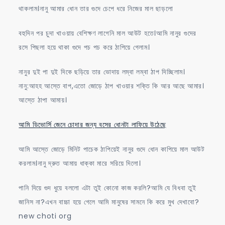
থাকলাম।নানু আমার ধোন তার গুদে চেপে ধরে নিজের মাল ছাড়লো
বহুদিন পর চুদা খাওয়ায় বেশিক্ষণ লাগেনি মাল আউট হতে।আমি নানুর গুদের
রসে পিছলা হয়ে থাকা গুদে পচ পচ করে ঠাপিয়ে গেলাম।
নানুর দুই পা দুই দিকে ছড়িয়ে তার ভোদায় লম্বা লম্বা ঠাপ দিচ্ছিলাম।
নানু:আহহ আস্তে বাপ,এতো জোড়ে ঠাপ খাওয়ার শক্তি কি আর আছে আমার।
আস্তে ঠাপা আমায়।
আমি ডিভোর্সি জেনে চোদার জন্য বসের ধোনটা লাফিয়ে উঠেছে
আমি আস্তে জোড়ে মিনিট পাচেক ঠাপিয়েই নানুর গুদে ধোন কাপিয়ে মাল আউট
করলাম।নানু দ্রুত আমায় ধাক্কা মারে সরিয়ে দিলো।
পানি দিয়ে গুদ ধুয়ে বললো এটা তুই কোনো কাজ করলি?আমি যে বিধবা তুই
জানিস না?এখন বাচ্চা হয়ে গেলে আমি মানুষের সামনে কি করে মুখ দেখাবো?
new choti org