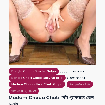
,
,
,
,
Leave a
Bangla Choda Choder Golpo
on
Comment
Bangla Choti Golpo Daily Update
madam
Madam Chodar New Choti Golpo
গ্রুপ চুদাচুদির চটি গল্প
choda
সত্যি চোদার নতুন চটি গল্প
Madam Choda Choti সেক্সি প্রফেসরের ভোদা
choti
চুদলাম
সেক্সি