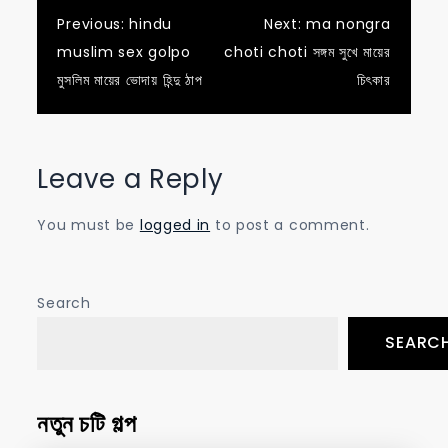
Post
Previous:
hindu
Next:
ma nongra
muslim sex golpo
choti choti সঙ্গম সুখে মায়ের
navigation
মুসলিম মায়ের ভোদায় হিন্দু ঠাপ
চিৎকার
Leave a Reply
You must be
logged in
to post a comment.
Search
SEARC
নতুন চটি গল্প