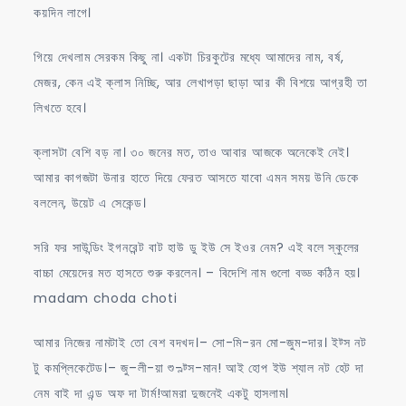
কয়দিন লাগে।
গিয়ে দেখলাম সেরকম কিছু না। একটা চিরকুটের মধ্যে আমাদের নাম, বর্ষ,
মেজর, কেন এই ক্লাস নিচ্ছি, আর লেখাপড়া ছাড়া আর কী বিশয়ে আগ্রহী তা
লিখতে হবে।
ক্লাসটা বেশি বড় না। ৩০ জনের মত, তাও আবার আজকে অনেকেই নেই।
আমার কাগজটা উনার হাতে দিয়ে ফেরত আসতে যাবো এমন সময় উনি ডেকে
বললেন, উয়েট এ সেকেন্ড।
সরি ফর সাউন্ডিং ইগনরেন্ট বাট হাউ ডু ইউ সে ইওর নেম? এই বলে স্কুলের
বাচ্চা মেয়েদের মত হাসতে শুরু করলেন। – বিদেশি নাম গুলো বড্ড কঠিন হয়।
madam choda choti
আমার নিজের নামটাই তো বেশ বদখদ।– সো-মি-রন মো-জুম-দার। ইট্স নট
টু কমপ্লিকেটেড।– জু–লী-য়া শু-ল্ট্স-মান! আই হোপ ইউ শ্যাল নট হেট দা
নেম বাই দা এন্ড অফ দা টার্ম!আমরা দুজনেই একটু হাসলাম।