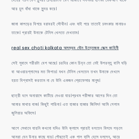
আর চুল বাঁধা থাকে সুন্দর করে।
জামা কাপড়ের বিশয়ে বরাবরই সৌখীন। এবং যাই পরে তাতেই চমৎকার মানায়ও
তাকে। প্রায়ই উনাকে টেনিস খেলতে দেখতাম।
real sex choti kolkata অসম্ভব যৌন উত্তেজক সেক্স কাহিনী
সেই সুবাদে শরীরটা বেশ আছে। চরবির কোন চিহ্ন তো নেই উপরন্তু বালি ঘড়ি
বা আওয়ারগ্লাসের মত ফিগার। যখন টেনিস খেলতেন তখন উনাকে দেখলে
হয়ত বিশ্বাসই করতাম না যে উনি একজন প্রোফেসার মানুষ।
ছাত্রী বলে অনায়াসে কাটিয়ে দেওয়া যায়।প্রথম পরীক্ষার আগের দিন তো
আমার মাথায় বাজ। কিছুই পারিনা। এত হাজার হাজার জিনিস! আমি গেলাম
জুলিয়ার অফিসে।
আগে সেখানে যায়নি কখনো যদিও উনি ক্লাসে প্রায়ই বলতেন বিপদে পড়লে
আমরা যেন উনার কাছে যায়। পৌছতেই এক গাল হাসি হেসে বললেন, আরে