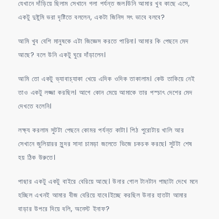
যেখানে দাঁড়িয়ে ছিলাম সেখানে গলা পর্যন্ত জল।উনি আমার খুব কাছে এসে,
একটু দুষ্টুমি ভরা দৃষ্টিতে বললেন, একটা জিনিস সৎ ভাবে বলবে?
আমি খুব বেশি মানুষকে এটা জিজ্ঞেস করতে পারিনা। আমার কি পেছনে মেদ
আছে? বলে উনি একটু ঘুরে দাঁড়ালেন।
আমি তো একটু ভ্যাবাচ্যাকা খেয়ে এদিক ওদিক তাকালাম। কেউ তাকিয়ে নেই
তাও একটু লজ্জা করছিল। আগে কোন মেয়ে আমাকে তার পস্চাৎ দেশের মেদ
দেখতে বলেনি।
লক্ষ্য করলাম সুটটা পেছনে কোমর পর্যন্ত কাটা। পিঠ পুরোটায় খালি আর
সেখানে জুলিয়ারর সুন্দর সাদা চামড়া জলেতে ভিজে চকচক করছে। সুটটা শেষ
হয় ঠিক উরুতে।
পাছার একটু একটু বাইরে বেরিয়ে আছে। উনার গোল টানটান পাছাটা দেখে মনে
হচ্ছিল এখনই আমার বীজ বেরিয়ে যাবে।ইচ্ছে করছিল উনার হাতটা আমার
বাড়ার উপরে দিয়ে বলি, অনেস্ট ইনাফ?