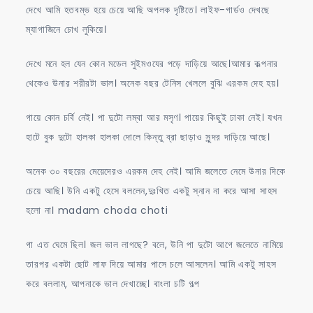
দেখে আমি হতবম্ভ হয়ে চেয়ে আছি অপলক দৃষ্টিতে। লাইফ-গার্ডও দেখছে
ম্যাগাজিনে চোখ লুকিয়ে।
দেখে মনে হল যেন কোন মডেল সুইমওযের পড়ে দাড়িয়ে আছে।আমার কল্পনার
থেকেও উনার শরীরটা ভাল। অনেক বছর টেনিস খেললে বুঝি এরকম দেহ হয়।
গায়ে কোন চর্বি নেই। পা দুটো লম্বা আর মসৃণ। পায়ের কিছুই ঢাকা নেই। যখন
হাটে বুক দুটো হালকা হালকা দোলে কিন্তু ব্রা ছাড়াও সুন্দর দাড়িয়ে আছে।
অনেক ৩০ বছরের মেয়েদেরও এরকম দেহ নেই। আমি জলেতে নেমে উনার দিকে
চেয়ে আছি। উনি একটু হেসে বললেন,দুঃখিত একটু স্নান না করে আসা সাহস
হলো না। madam choda choti
গা এত ঘেমে ছিল। জল ভাল লাগছে? বলে, উনি পা দুটো আগে জলেতে নামিয়ে
তারপর একটা ছোট লাফ দিয়ে আমার পাসে চলে আসলেন। আমি একটু সাহস
করে বললাম, আপনাকে ভাল দেখাচ্ছে। বাংলা চটি গল্প