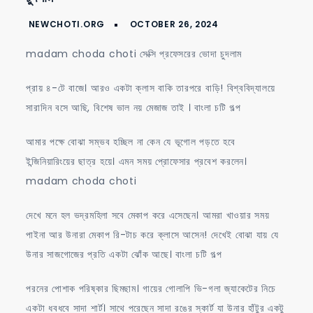
প্রফেসরের
ভোদা
madam choda choti সেক্সি প্রফেসরের ভোদা চুদলাম
চুদলাম
প্রায় ৪-টে বাজে। আরও একটা ক্লাস বাকি তারপরে বাড়ি! বিশ্ববিদ্যালয়ে
সারাদিন বসে আছি, বিশেষ ভাল নয় মেজাজ তাই । বাংলা চটি গল্প
আমার পক্ষে বোঝা সম্ভব হচ্ছিল না কেন যে ভূগোল পড়তে হবে
ইন্জিনিয়ারিংয়ের ছাত্র হয়ে। এমন সময় প্রোফেসার প্রবেশ করলেন।
madam choda choti
দেখে মনে হল ভদ্রমহিলা সবে মেকাপ করে এসেছেন। আমরা খাওয়ার সময়
পাইনা আর উনারা মেকাপ রি-টাচ করে ক্লাসে আসেন! দেখেই বোঝা যায় যে
উনার সাজগোজের প্রতি একটা ঝোঁক আছে। বাংলা চটি গল্প
পরনের পোশাক পরিষ্কার ছিমছাম। গায়ের গোলাপি ভি-গলা জ্যাকেটের নিচে
একটা ধবধবে সাদা শার্ট। সাথে পরেছেন সাদা রঙের স্কার্ট যা উনার হাঁটুর একটু