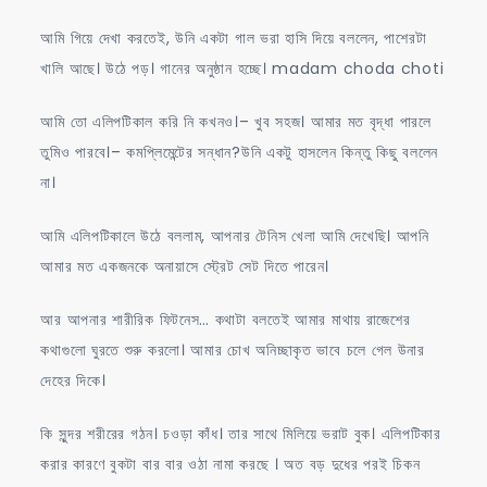
আমি গিয়ে দেখা করতেই, উনি একটা গাল ভরা হাসি দিয়ে বললেন, পাশেরটা
খালি আছে। উঠে পড়। গানের অনুষ্ঠান হচ্ছে। madam choda choti
আমি তো এলিপটিকাল করি নি কখনও।– খুব সহজ। আমার মত বৃদ্ধা পারলে
তুমিও পারবে।– কমপ্লিমেন্টের সন্ধান?উনি একটু হাসলেন কিন্তু কিছু বললেন
না।
আমি এলিপটিকালে উঠে বললাম, আপনার টেনিস খেলা আমি দেখেছি। আপনি
আমার মত একজনকে অনায়াসে স্ট্রেট সেট দিতে পারেন।
আর আপনার শারীরিক ফিটনেস… কথাটা বলতেই আমার মাথায় রাজেশের
কথাগুলো ঘুরতে শুরু করলো। আমার চোখ অনিচ্ছাকৃত ভাবে চলে গেল উনার
দেহের দিকে।
কি সুন্দর শরীরের গঠন। চওড়া কাঁধ। তার সাথে মিলিয়ে ভরাট বুক। এলিপটিকার
করার কারণে বুকটা বার বার ওঠা নামা করছে । অত বড় দুধের পরই চিকন