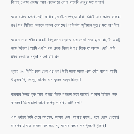
কিন্তু চওড়া কোমর আর একেবারে গোল বাতাবি লেবুর মত পশ্চাৎ।
আজ চোখে চশমা নেই। মাথার চুল টেনে পেছনে বাঁধা। ঠোটে আর চোখে হালকা
রঙ। সব মিলিয়ে উনাকে দারুণ দেখাচ্ছে। খানিকটা জুলিয়ান মুরের মত লাগছিল।
আমার সারা শরীরে একটা বিদ্যুতের স্রোত বয়ে গেল। মনে হলো বাড়াটা একটু
নড়ে উঠলো। আমি একটা বড় ঢোক গিলে উনার দিকে তাকালাম। দেখি উনি
টিভি দেখাতে মগ্ন। বাংলা চটি গল্প
প্রায় ৩০ মিনিট চলে গেল এর পর। উনি মাঝে মাঝে এটা সেটা বলেন, আমি
উত্তর দি, কিন্তু আমার মনে ঘুরছে অন্য চিন্তা।
বারবার উনার বুক আর পাছার দিকে নজরটা চলে যাচ্ছে। বাড়াটা টাটানে শুরু
করেছে। ঢিলে ঢালা জামা কাপড় পরেছি, তাই রক্ষা!
এক পর্যায়ে উনি নেমে বললেন, আমার শেষ। আমার বয়স… বলে থেমে গেলেন।
তারপর হাসতে হাসতে বললেন, না, আবার বলবে কমপ্লিমেন্ট খুঁজছি।