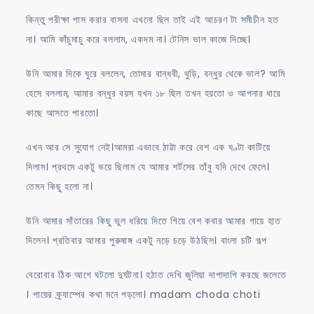
কিন্তু পরীক্ষা পাস করার বাসনা এখনো ছিল তাই এই আচরণ টা সমীচীন হত
না। আমি কাঁচুমাচু করে বললাম, একদম না। টেনিস ভাল কাজে দিচ্ছে।
উনি আমার দিকে ঘুরে বললেন, তোমার বান্ধবী, থুড়ি, বন্ধুর থেকে ভাল? আমি
হেসে বললাম, আমার বন্ধুর বয়স যখন ১৮ ছিল তখন হয়তো ও আপনার ধারে
কাছে আসতে পারতো।
এখন আর সে সুযোগ নেই।আমরা এভাবে ঠাট্টা করে বেশ এক ঘণ্টা কাটিয়ে
দিলাম। প্রথমে একটু ভয়ে ছিলাম যে আমার শর্টসের তাঁবু যদি দেখে ফেলে।
তেমন কিছু হলো না।
উনি আমার সাঁতারের কিছু ভুল ধরিয়ে দিতে গিয়ে বেশ কবার আমার গায়ে হাত
দিলেন। প্রতিবার আমার পুরুষাঙ্গ একটু নড়ে চড়ে উঠছিল। বাংলা চটি গল্প
বেরোবার ঠিক আগে ঘটলো দুর্ঘটনা। হঠাত দেখি জুলিয়া দাপাদাপি করছে জলেতে
। পায়ের ক্র্যাম্পের কথা মনে পড়লো। madam choda choti