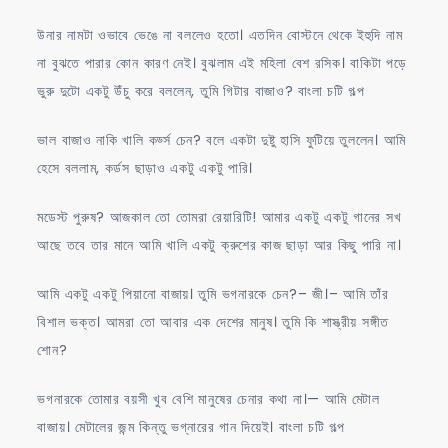
উনার নামটা ওভাবে ভেঙে না বললেও হতো। এতদিন বোস্টনে থেকে ইহুদি নাম
না বুঝতে পারার কোন কারণ নেই। বুঝলাম এই মহিলা বেশ রসিক। বাকিটা পড়ে
ভুরু দুটো একটু উঁচু করে বললেন, তুমি গিটার বাজাও? বাংলা চটি গল্প
ভাল বাজাও নাকি খালি কর্ড্স চেন? বলে একটা দুষ্টু হাসি ফুটিয়ে তুললেন। আমি
হেসে বললাম, কর্ডস ছাড়াও একটু একটু পারি।
মডেস্ট পুরুষ? আজকাল তো তোমরা রেয়ারিটি! আমার একটু একটু গানের সখ
আছে তবে তার মানে আমি খালি একটু ক্রুশের কাজ ছাড়া আর কিছু পারি না।
আমি একটু একটু পিয়ানো বাজায়। তুমি ভগনারকে চেন?– জী।– আমি তাঁর
বিশাল ভক্ত। আমরা তো আবার এক দেশের মানুষ। তুমি কি শাস্ত্রীয় সঙ্গীত
শোন?
ভগনারকে তোমার বয়সী খুব বেশি মানুষের চেনার কথা না।— আমি মেটাল
বাজায়। মেটালের জন্ম কিন্তু ভগ্নারের গান দিয়েই। বাংলা চটি গল্প