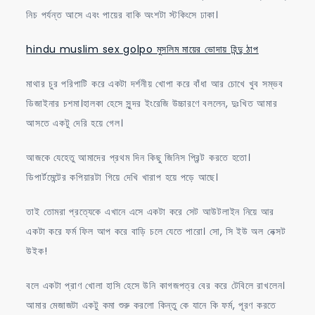
নিচ পর্যন্ত আসে এবং পায়ের বাকি অংশটা স্টকিংসে ঢাকা।
hindu muslim sex golpo মুসলিম মায়ের ভোদায় হিন্দু ঠাপ
মাথার চুর পরিপাটি করে একটা দর্শনীয় খোপা করে বাঁধা আর চোখে খুব সম্ভব
ডিজাইনার চশমা।হালকা হেসে সুন্দর ইংরেজি উচ্চারণে বললেন, দুঃখিত আমার
আসতে একটু দেরি হয়ে গেল।
আজকে যেহেতু আমাদের প্রথম দিন কিছু জিনিস প্রিন্ট করতে হতো।
ডিপার্টমেন্টের কপিয়ারটা গিয়ে দেখি খারাপ হয়ে পড়ে আছে।
তাই তোমরা প্রত্যেকে এখানে এসে একটা করে সেট আউটলাইন নিয়ে আর
একটা করে ফর্ম ফিল আপ করে বাড়ি চলে যেতে পারো। সো, সি ইউ অল নেক্সট
উইক!
বলে একটা প্রাণ খোলা হাসি হেসে উনি কাগজপত্র বের করে টেবিলে রাখলেন।
আমার মেজাজটা একটু কমা শুরু করলো কিন্তু কে যানে কি ফর্ম, পূরণ করতে