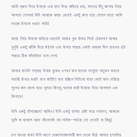
আমি দ্রুত গিয়ে উনাকে এক হাত দিয়ে জড়িয়ে ধরে, সাতরে উঁচু জাগায় নিয়ে
আসতে গেলাম। উনি আমাকে কাছে দেখেই একটু কাত হয়ে গেলেন যাতে আমি
সহজে উনাকে ধরতে পারি।
কাছে গিয়ে উনাকে জড়িয়ে ধরতেই আমার বুক উনার পিঠে ঠেকলো। আমার
নুনুটা একটু ঝাঁকি দিয়ে উঠলো এবং উনার পাছায় একটা ধাক্কা দিল তারপর দুই
পাছার ঠিক ফাঁকটাতে বসে গেল।
আমার হাতটা পড়েছে উনার বুকের ওপর। বাম হাতের তালুতে অনুভব করতে
পারছি উনার ভরাট ডান মাইটা। মনে হচ্ছিল টাটানো বাড়া ফেটে মাল বেরিয়ে
পুলের জল ঘোলা করে তুলবে কিন্তু অনেক কষ্টে উনাকে নিয়ে আসলাম এক
কিনারে।
উনি একটু হাঁপাচ্ছেন। আমিও। উনি একটু হাসার চেষ্টা করে বললেন, আজকে
তুমি না থাকলে হয়ত বাঁচতামই না। লাইফ-গার্ডরা তো দেখেই না কিছু।
চল যাওয়া যাক। উনি আগে বেরুলেন।জলপরী জল থেকে উঠে আসার দৃশ্যটার