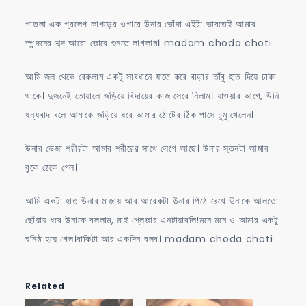
পাতলা এক প্রলেপ কাপড়ের ওপারে উনার ভোঁদা এইটা ভাবতেই আমার
স্পন্দনের শব্দ আরো জোরে শুনতে লাগলাম। madam choda choti
আমি জল থেকে বেরুলাম একটু সাবধানে যাতে করে বাড়ার তাঁবু হাত দিয়ে ঢাকা
থাকে। দুজনেই তোয়ালে জড়িয়ে বিদায়ের কাজ সেরে নিলাম। যাওয়ার আগে, উনি
ধন্যবাদ বলে আমাকে জড়িয়ে ধরে আমার ঠোটের ঠিক পাসে চুমু খেলেন।
উনার ভেজা শরীরটা আমার শরীরের সাথে লেগে আছে। উনার স্তনটা আমার
বুকে ঠেকে গেল।
আমি একটা হাত উনার মাজায় আর আরেকটা উনার পিঠে রেখে উনাকে আলতো
ছোঁয়ায় ধরে উনাকে বললাম, মাই প্লেজার এনটায়ারলি!মনে মনে ও আমার একটু
ঘনিষ্ঠ হয়ে গেল।বাকিটা আর একদিন বলব। madam choda choti
Related