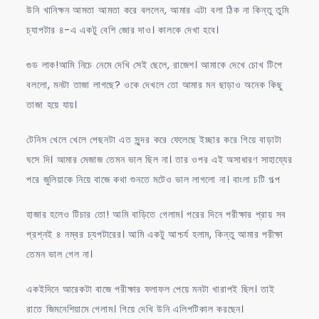
উনি খানিক্ষন আমতা আমতা করে বললেন, আমার এটা বলা ঠিক না কিন্তু তুমি
চ্যাপটার ৪-এ একটু বেশি জোর দাও। কালকে দেখা হবে।
গুড লাক!আমি নিচে নেমে দেখি সেই ছেলে, রাজেশ। আমাকে দেখে চোখ টিপে
বললো, মনটা তাজা লাগছে? ওকে দেখলে তো আমার মন ছাড়াও অনেক কিছু
তাজা হয়ে যায়।
টেনিস খেলে খেলে পেছনটা এত সুন্দর করে ফেলেছে ইচ্ছার করে গিয়ে বাড়াটা
ঘসে দি। আমার মেজাজ তেমন ভাল ছিল না। তার ওপর এই অসাধারণ সাহায্যের
পরে জুলিয়াকে নিয়ে বাজে কথা শুনতে মটেও ভাল লাগলো না। বাংলা চটি গল্প
হাজার হলেও টিচার তো! আমি বাড়িতে গেলাম। পরের দিনে পরীক্ষার প্রায় সব
প্রশ্নই ৪ নম্বর চ্যপটারের। আমি একটু আশ্চর্য হলাম, কিন্তু আমার পরীক্ষা
তেমন ভাল গেল না।
একইদিনে আরেকটা বাজে পরীক্ষার ফলাফল পেয়ে মনটা খারাপই ছিল। তাই
রাতে জিমনেশিয়ামে গেলাম। গিয়ে দেখি উনি এলিপটিকাল করছেন।