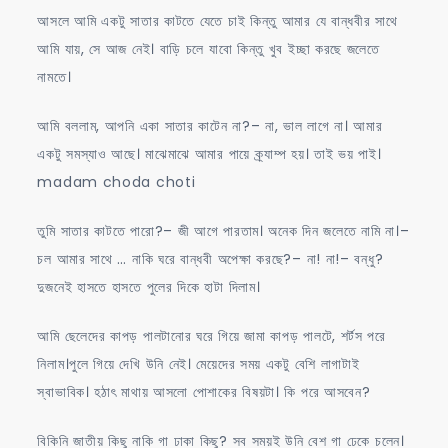
আসলে আমি একটু সাতার কাটতে যেতে চাই কিন্তু আমার যে বান্ধবীর সাথে
আমি যায়, সে আজ নেই। বাড়ি চলে যাবো কিন্তু খুব ইচ্ছা করছে জলেতে
নামতে।
আমি বললাম, আপনি একা সাতার কাটেন না?– না, ভাল লাগে না। আমার
একটু সমস্যাও আছে। মাঝেমাঝে আমার পায়ে ক্র্যাম্প হয়। তাই ভয় পাই।
madam choda choti
তুমি সাতার কাটতে পারো?– জী আগে পারতাম। অনেক দিন জলেতে নামি না।–
চল আমার সাথে … নাকি ঘরে বান্ধবী অপেক্ষা করছে?– না! না!– বন্ধু?
দুজনেই হাসতে হাসতে পুলের দিকে হাটা দিলাম।
আমি ছেলেদের কাপড় পালটানোর ঘরে গিয়ে জামা কাপড় পালটে, শর্টস পরে
নিলাম।পুলে গিয়ে দেখি উনি নেই। মেয়েদের সময় একটু বেশি লাগাটাই
স্বাভাবিক। হঠাৎ মাথায় আসলো পোশাকের বিষয়টা। কি পরে আসবেন?
বিকিনি জাতীয় কিছু নাকি গা ঢাকা কিছু? সব সময়ই উনি বেশ গা ঢেকে চলেন।