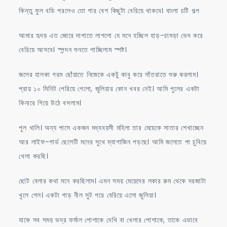
কিন্তু ফুল বডি পরলেও তো গার বেশ কিছুটা বেরিয়ে থাকবে। বাংলা চটি গল্প
আমার হৃদয় এত জোরে দাপাতে লাগলো যে মনে হচ্ছিল হাড়-চামড়া ভেদ করে
বেরিয়ে আসবে। স্পন্দন শুনতে পাচ্ছিলাম স্পষ্ট।
জলের হালকা গরম ছোঁয়াতে নিজেকে একটু কাবু করে সাঁতরাতে শুরু করলাম।
প্রায় ১০ মিনিট পেরিয়ে গেলো, জুলিয়ার কোন খবর নেই। আমি পুলের একটা
কিনারে গিয়ে উঠে বসলাম।
পুল খালি। অন্য পাসে একজন মধ্যবয়সী মহিলা তার মেয়েকে সাতার শেখাচ্ছেন
আর লাইফ-গার্ড ছেলেটি মনের সুখে ম্যাগাজিন পড়ছে। আমি জলেতে পা চুবিয়ে
খেলা করছি।
ছোট বেলার কথা মনে করছিলাম। এমন সময় মেয়েদের লকার রুম থেকে দরজাটা
খুলে গেল। একটা গাড় নীল সুট পরে বেরিয়ে এলো জুলিয়া।
যাকে সব সময় ভদ্র ফর্মাল পোশাকে দেখি বা খেলার পোশাকে, তাকে এভাবে