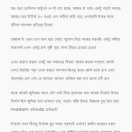
আঃ হাঃ! ডেভিলস সাউন্ড! ৪-টা তো বাজে, আমার যা বয়স একটু পরেই আবার
আমার বেড টাইম। ৪০ হওয়া বেশ কঠিন। বাড়ি যায়, চল।আমি উনার সাথে
হাঁটতে লাগলাম বাইরের দিকে।
মেজাজ টা এখন বেশ ভাল হয়ে গেছে। ভূগোল নিয়ে আমার বরাবরি একটু অনীহা
থাকলেউ এখন একটু চাপ সৃষ্টি হয়ে গেল। টিচার চেহারা চেনে।
এখন খারাপ করলে একটু মান সম্মানের বিষয়। প্রথম কয়েক সপ্তাহ ভালই
গেল। নিয়মিত পড়া লেখা করতে লাগলাম কিন্তু বাকে কোর্স গুলো চাপ এমন
অবস্থায় চলে গেল যে আসতে আসতে অনিয়ম শুরু হল। বাংলা চটি গল্প
মাঝে মাঝেই জুলিয়ার সাথে এই-সেই নিয়ে ক্লাসের পরে আড্ডা দিতাম। উনার
নির্দেশ ছিল জুলিয়া বলে ডাকতে হবে, নাহলে নাকি উনার নিজেকে বুড় মনে হয়।
madam choda choti
উনাকে দেখে কিন্তু উনাকে বুড় বলার প্রশ্নই ওঠেনা। জার্মান রক্তের দরুন
দেহের গঠন বেশ সুন্দর। চেহারাটাও বেশ মার্জিত। সবসময় হালকা মেকআপ থাকে