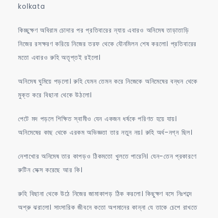
kolkata
কিচ্ছুক্ষণ অবিরাম চোদার পর প্রতিবারের ন্যায় এবারও অনিমেষ তাড়াতাড়ি
নিজের রসক্ষরণ করিয়ে নিজের তরফ থেকে যৌনমিলন শেষ করলো। প্রতিবারের
মতো এবারও রুহি অতৃপ্তই রইলো।
অনিমেষ ঘুমিয়ে পড়লো। রুহি যেমন তেমন করে নিজেকে অনিমেষের বন্ধন থেকে
মুক্ত করে বিছানা থেকে উঠলো।
পেটে মদ পড়লে শিক্ষিত স্বামীও যেন একজন ধর্ষকে পরিণত হয়ে যায়।
অনিমেষের কাছ থেকে এরকম অভিজ্ঞতা তার নতুন নয়। রুহি অর্ধ-নগ্ন ছিল।
নেশাখোর অনিমেষ তার কাপড়ও ঠিকমতো খুলতে পারেনি। যেন-তেন প্রকারণে
রুটিন সেক্স করেছে আর কি।
রুহি বিছানা থেকে উঠে নিজের জামাকাপড় ঠিক করলো। কিছুক্ষণ বসে নিঃশব্দে
অশ্রু ঝরালো। সাংসারিক জীবনে কতো অপমানের কান্না যে তাকে চেপে রাখতে