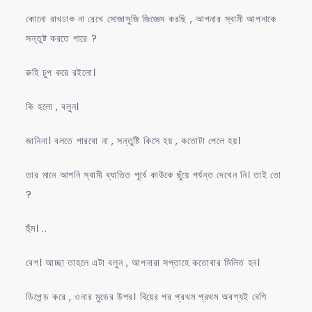
কোনো রাখঢাক না রেখে সোজাসুজি জিজ্ঞেস করছি , আপনার স্বামী আপনাকে
সন্তুষ্ট করতে পারে ?
রুহি চুপ করে রইলো।
কি হলো , বলুন।
জানিনা। বলতে পারবো না , সন্তুষ্টি কিসে হয় , কতোটা পেলে হয়।
তার মানে আপনি স্বামী ব্যাতিত পূর্বে কাউকে ছুঁয়ে পর্যন্ত দেখেন নি। তাই তো
?
হুঁম। ..
বেশ। আচ্ছা তাহলে এটা বলুন , আপনারা সপ্তাহে কতোবার মিলিত হন।
ডিপেন্ড করে , ওনার মুডের উপর। বিয়ের পর প্রথম প্রথম অবশ্যই বেশি