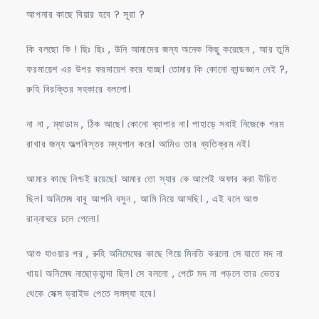
আপনার কাছে বিয়ার হবে ? সূরা ?
কি বলছো কি ! ছিঃ ছিঃ , উনি আমাদের জন্য অনেক কিছু করেছেন , আর তুমি
ফরমায়েশ এর উপর ফরমায়েশ করে যাচ্ছ। তোমার কি কোনো কান্ডজ্ঞান নেই ?,
রুহি বিরক্তির সহকারে বললো।
না না , ম্যাডাম , ঠিক আছে। কোনো ব্যাপার না। পাহাড়ে সবাই নিজেকে গরম
রাখার জন্য অল্পবিস্তর মদ্যপান করে। আমিও তার ব্যতিক্রম নই।
আমার কাছে নিশ্চই রয়েছে। আমার তো স্যার কে আগেই অফার করা উচিত
ছিল। অনিমেষ বাবু আপনি বসুন , আমি নিয়ে আসছি। , এই বলে আশু
রান্নাঘরে চলে গেলো।
আশু যাওয়ার পর , রুহি অনিমেষের কাছে গিয়ে মিনতি করলো সে যাতে মদ না
খায়। অনিমেষ নাছোড়বান্দা ছিল। সে বললো , পেটে মদ না পড়লে তার ভেতর
থেকে সেক্স ড্রাইভ পেতে সমস্যা হবে।