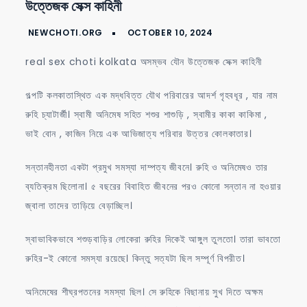
উত্তেজক সেক্স কাহিনী
choti
kolkata
অসম্ভব
real sex choti kolkata অসম্ভব যৌন উত্তেজক সেক্স কাহিনী
যৌন
উত্তেজক
গল্পটি কলকাতাস্থিত এক মদ্ধবিত্ত যৌথ পরিবারের আদর্শ গৃহবধূর , যার নাম
সেক্স
রুহি চ্যাটার্জী। স্বামী অনিমেষ সহিত শশুর শাশুড়ি , স্বামীর কাকা কাকিমা ,
কাহিনী
ভাই বোন , কাজিন নিয়ে এক আভিজাত্য পরিবার উত্তর কোলকাতার।
সন্তানহীনতা একটা প্রমুখ সমস্যা দাম্পত্য জীবনে। রুহি ও অনিমেষও তার
ব্যতিক্রম ছিলোনা। ৫ বছরের বিবাহিত জীবনের পরও কোনো সন্তান না হওয়ার
জ্বালা তাদের তাড়িয়ে বেড়াচ্ছিল।
স্বাভাবিকভাবে শশুড়বাড়ির লোকেরা রুহির দিকেই আঙ্গুল তুলতো। তারা ভাবতো
রুহির-ই কোনো সমস্যা রয়েছে। কিন্তু সত্যটা ছিল সম্পূর্ণ বিপরীত।
অনিমেষের শীঘ্রপতনের সমস্যা ছিল। সে রুহিকে বিছানায় সুখ দিতে অক্ষম