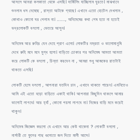
আসলে আমরা কলকাতা থেকে এসছি। দার্জিলিং যাচ্ছিলাম ঘুরতে। মাঝখানে
শুনলাম ধস নেমেছে , রাস্তা আটকে গ্যাছে। এখানে এতো হোটেল দেখলাম ,
কোথাও কোনো ঘর পেলাম না। …….., অনিমেষের কথা শেষ হতে না হতেই
ভদ্রলোকটি বললো , ভেতরে আসুন।
অনিমেষ আর রুহির যেন দেহে প্রাণ এলো। লোকটির নম্রতা ও ভালোমানুষি
দেখে রুহি মনে মনে মুগ্ধ হলো। বাড়িতে ঢোকার পর অনিমেষ আমতা আমতা
করে লোকটি কে বললো , চিন্তা করবেন না , আমরা শুধু আজকের রাতটাই
থাকতে এসছি।
লোকটি হেসে বললো , আপনারা যতদিন চান , এখানে থাকতে পারেন। এমনিতেও
আমি এই এতো বড়ো বাড়িতে একাই থাকি। আপনারা কিছুদিন থাকলে আমার
ভালোই লাগবে। আর হ্যাঁ , কোনো পয়সা লাগবে না। নিজের বাড়ি মনে করেই
থাকুন।
অনিমেষ জিজ্ঞেস করলো যে এখানে আর কেউ থাকেনা ? লোকটি বললো ,
নার্সারী তে ফুলের গাছ গুলোতে জল দিতে মালী আসে।