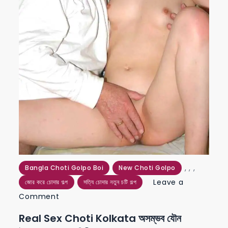
,
,
,
Bangla Choti Golpo Boi
New Choti Golpo
Leave a
জোর করে চোদার গল্প
সত্যি চোদার নতুন চটি গল্প
on
Comment
real
Real Sex Choti Kolkata অসম্ভব যৌন
sex