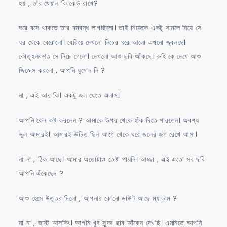
হয় , তার খেয়াল কি কেউ রাখে?
ঘরে বসে থাকতে তার দমবন্ধ লাগছিলো। তাই নিজেকে একটু সামলে নিয়ে সে
ঘর থেকে বেরোলো। বেরিয়ে দেখলো নিচের ঘরে আলো এখনো জ্বলছে।
কৌতূহলবশত সে নিচে গেলো। দেখলো আশু ছবি আঁকছে। রুহি কে দেখে আশু
জিজ্ঞেস করলো , আপনি ঘুমোন নি ?
না , এই আর কি। একটু জল খেতে এলাম।
আপনি কেন কষ্ট করলেন ? আমাকে উপর থেকে হাঁক দিতে পারতেন। অবশ্য
ভুল আমারই। আমারই উচিত ছিল আগে থেকে ঘরে জলের জগ রেখে আসা।
না না , ঠিক আছে। আমার অতোটাও তেষ্টা পায়নি। আচ্ছা , এই এতো সব ছবি
আপনি এঁকেছেন ?
আশু হেসে উত্তর দিলো , আপনার কোনো ডাউট আছে ম্যাডাম ?
না না , জাস্ট আসকিং। আপনি খুব সুন্দর ছবি আঁকেন দেখছি। এমনিতে আপনি