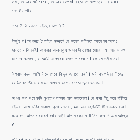
যায় , যে তার মর্ম বোঝে , যে তার যোগ্য। নাহলে তা অপাত্রে দান করার
মতোই দেখায়।
মানে ? কি বলতে চাইছেন আপনি ?
কিছুই না। আপনার বৈবাহিক সম্পর্কে যে অনেক জটিলতা আছে তা আমার
জানতে বাকি নেই। আপনার অকালকুষ্মান্ড স্বামী নেশার ঘোরে এমন অনেক কথা
আমাকে বলেছে , যা আমি আপনাকে বলতে পারবো না। বলা শোভনীয় নয়।
বিশ্বাস করুন আমি নিজে থেকে কিছুই জানতে চাইনি। উনি গড়গড়িয়ে নিজের
ব্যক্তিগত জীবনের সকল অধ্যায় আমার সামনে তুলে ধরেছেন।
আশুর কথা শুনে রুহি মুখচোখ লজ্জায় লাল হয়েগেলো। সে মাথা নিচু করে দাঁড়িয়ে
রইলো। আশু রুহির অবস্থা বুঝে বললো , দয়া করে হেজিটেট ফীল করবেন না।
এতে তো আপনার কোনো দোষ নেই। আপনি কেন মাথা নিচু করে দাঁড়িয়ে আছেন
?
রুহি চুপ করে রইলো। আশু আবার বললো , আচ্ছা আপনি যদি আমাকে