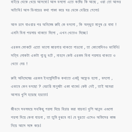
বাইরে থেকে খেয়ে আসবো। আশু বললো এতে কষ্টের কি আছে , ওরা তো আশুর
অতিথি। আশু ডিনারের কথা পাকা করে ঘর থেকে বেরিয়ে গেলো।
আশু চলে যাওয়ার পর অনিমেষ রুহি কে বললো , কি অদ্ভুত মানুষ রে বাবা !
এমনি বিনা পয়সায় থাকতে দিলো , এখন খেতেও দিচ্ছে।
এরকম ফোকটে এতো ভালো জায়গায় থাকতে পারবো , তা কোনোদিনও ভাবিনি।
সত্যি লোকটা একটা গান্ডু বটে , নাহলে কেউ এরকম বিনা পয়সায় থাকতে ও
খেতে দেয় !
রুহি অনিমেষের এরকম ইনসেন্সিটিভ কথাতে একটু অফেন্ড হলো , বললো ,
এভাবে কেন বলছো ? বেচারি মানুষটা একা থাকে। কেউ নেই , তাই আমরা
আসায় খুশি হয়েছে হয়তো।
জীবনে সবসময়ে সবকিছু পয়সা দিয়ে বিচার করা যায়না। খুশি আনন্দ এগুলো
পয়সা দিয়ে কেনা যায়না , তা তুমি বুঝবে না। যে ঘুরতে এসেও অফিসের কাজ
নিয়ে আসে সঙ্গে করে।