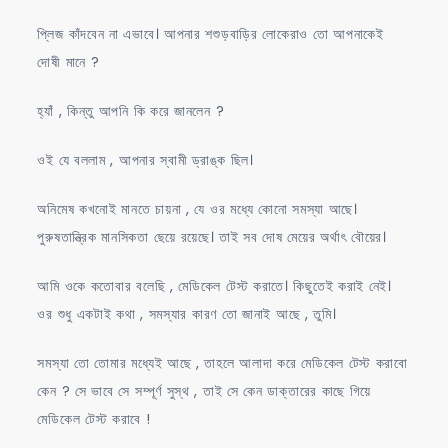
প্লিজ কাঁদবেন না এভাবে। আপনার শশুড়বাড়ির লোকেরাও তো আপনাকেই
দোষী মানে ?
হ্যাঁ , কিন্তু আপনি কি করে জানলেন ?
ওই যে বললাম , আপনার স্বামী ড্রাঙ্ক ছিল।
অনিমেষ কখনোই মানতে চায়না , যে ওর মধ্যে কোনো সমস্যা আছে।
পুরুষতান্ত্রিক মানসিকতা ছেয়ে রয়েছে। তাই সব দোষ মেয়ের অর্থাৎ বৌয়ের।
আমি ওকে কতোবার বলেছি , মেডিকেল টেস্ট করাতে। কিছুতেই করাই নেই।
ওর শুধু একটাই কথা , সমস্যার কারণ তো জানাই আছে , তুমি।
সমস্যা তো তোমার মধ্যেই আছে , তাহলে আলাদা করে মেডিকেল টেস্ট করাবো
কেন ? সে ভাবে সে সম্পূর্ণ সুস্থ , তাই সে কেন ডাক্তারের কাছে গিয়ে
মেডিকেল টেস্ট করাবে !