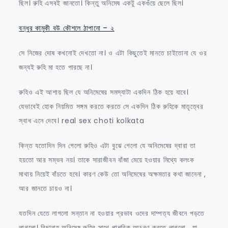
ছিল। রুহি এসবই জানতো। কিন্তু অনিমেষ একটু একগুঁয়ে ছেলে ছিল।
বন্ধুর কামুকী বউ কৌশলে ঠাপানো – ২
সে নিজের দোষ কখনোই দেখতো না। ও এটা কিছুতেই মানতে চাইতোনা যে ওর
জন্যই রুহি মা হতে পারছে না।
রুহিও এই আশায় ছিল যে অনিমেষের সমস্যাটা একদিন ঠিক হয়ে যাবে।
যেভাবেই হোক নিয়মিত সঙ্গম করতে করতে সে একদিন ঠিক রুহিকে মাতৃত্বের
স্বাধ এনে দেবে। real sex choti kolkata
কিন্ত যতোদিন দিন গেলো রুহিও এটা বুঝে গেলো যে অনিমেষের দ্বারা তা
হয়তো আর সম্ভব নয়। তাকে সারাজীবন বাঁজা মেয়ে হওয়ার মিথ্যে কলংক
মাথায় নিয়েই বাঁচতে হবে। কারণ কেউ তো অনিমেষের অক্ষমতার কথা জানেনা ,
আর জানতে চায়ও না।
যতদিন যেতে লাগলো সন্তান না হওয়ার প্রভাব ওদের দাম্পত্য জীবনে পড়তে
লাগলো। বিছানায় অনিমেষ রুহির সাথে পাশবিক আচরণ করতে লাগলো , যা