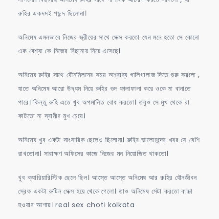
রুহির একদমই পছন্দ ছিলোনা।
অনিমেষ এমনভাবে নিজের স্ত্রীয়ের সাথে সেক্স করতো যেন মনে হতো সে কোনো
এক বেশ্যা কে নিজের বিছানায় নিয়ে এসেছে।
অনিমেষ রুহির সাথে যৌনমিলনের সময় অশ্রাব্য গালিগালাজ দিতে শুরু করলো ,
যাতে অনিমেষ আরো উদ্যম নিয়ে রুহির গুদ ফালাফালা করে ওকে মা বানাতে
পারে। কিন্তু রুহি এতে খুব অপমানিত বোধ করতো। তবুও সে মুখ থেকে রা
কাটতো না স্বামীর মুখ চেয়ে।
অনিমেষ খুব একটা সাংসারিক ছেলেও ছিলোনা। রুহির ভালোমন্দের খবর সে বেশি
রাখতোনা। সারাক্ষণ অফিসের কাজে নিজের মন নিয়োজিত থাকতো।
খুব ক্যারিয়ারিস্টিক ছেলে ছিল। আস্তে আস্তে অনিমেষ আর রুহির যৌনজীবন
স্রেফ একটা রুটিন সেক্স হয়ে থেকে গেলো। তাও অনিমেষ সেটা করতো বাচ্চা
হওয়ার আশায়। real sex choti kolkata