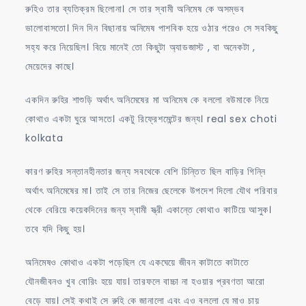
রুহিও তার ব্যতিক্রম ছিলোনা। সে তার স্বামী অনিমেষ কে অসম্ভব
ভালোবাসতো। দিন দিন বিছানায় অনিমেষ পাশবিক হয়ে ওঠার পরেও সে সবকিছু
সহ্য করে নিয়েছিল। বিয়ে মানেই তো কিছুটা অ্যাডজাস্ট , বা অনেকটা ,
মেয়েদের কাছে।
একদিন রুহির শাশুড়ি অর্থাৎ অনিমেষের মা অনিমেষ কে বললো বউমাকে নিয়ে
কোথাও একটা ঘুরে আসতে। একটু রিফ্রেশমেন্টের জন্য। real sex choti
kolkata
কারণ রুহির সন্তানহীনতার জন্য সবথেকে বেশি চিন্তিত ছিল বাড়ির গিন্নি
অর্থাৎ অনিমেষের মা। তাই সে তার নিজের ছেলেকে উপদেশ দিলো যৌথ পরিবার
থেকে বেরিয়ে কয়েকদিনের জন্য স্বামী স্ত্রী একান্তে কোথাও কাটিয়ে আসুক।
তবে যদি কিছু হয়।
অনিমেষও কোথাও একটা পড়েছিল যে একঘেয়ে জীবন কাটাতে কাটাতে
যৌনজীবনও খুব বোরিং হয়ে যায়। তারফলে বাচ্চা না হওয়ার প্রবণতা আরো
বেড়ে যায়। সেই কথাই সে রুহি কে জানালো এবং এও বললো যে মাও চায়