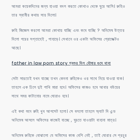
আমরা কয়েকদিনের জন্য হাওয়া বদল করতে কোথাও থেকে ঘুরে আসি। রুহিও
তার স্বামীর কথায় সায় দিলো।
রুহি জিজ্ঞেস করলো আমরা কোথায় যাচ্ছি এবং কবে যাচ্ছি ? অনিমেষ উত্তর
দিলো পরের সপ্তাহেই , পাহাড়ে। সেখানে ওর একটা অফিসের প্রোজেক্টও
আছে।
father in law porn story শ্বশুর দিল বৌমার গুদে থাবা
সেটা সারতেই যখন যাচ্ছে তখন কেননা রুহিকেও ওর সাথে নিয়ে যাওয়া যাক।
তাহলে এক ঢিলে দুই পাখি মারা হবে। অফিসের কাজও হবে আবার বউয়ের
সাথে সময় কাটানোর নামে ঘোরাও হবে।
এই কথা শুনে রুহি খুব আপসেট হলো। সে বললো তাহলে অ্যাট দি এন্ড
অনিমেষ আসলে অফিসের কাজেই যাচ্ছে , ঘুরতে যাওয়াটা বাহানা মাত্র।
অনিমেষ রুহিকে বোঝালো যে অফিসের কাজ বেশি নেই , তাই ঘোরার সে প্রচুর