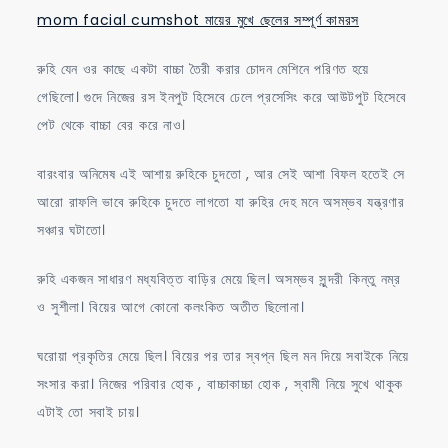
mom facial cumshot মায়ের মুখে ছেলের সম্পূর্ণ কামরস
রুহি যেন ওর কাছে একটা বাচ্চা তৈরী করার চোদন মেশিনে পরিণত হয়ে
গেছিলো। গুদে নিজের রস ইনপুট হিসেবে ঢেলে প্রসেসিং করে আউটপুট হিসেবে
পেট থেকে বাচ্চা বের করে নাও।
বারংবার অনিমেষ এই আশায় রুহিকে চুদতো , আর সেই আশা বিফল হতেই সে
আরো রাফলি ভাবে রুহিকে চুদতে লাগতো যা রুহির দেহ মনে অসম্ভব যন্ত্রণার
সঞ্চার ঘটাতো।
রুহি একজন সাধারণ মধ্যবিত্ত বাড়ির মেয়ে ছিল। অসম্ভব সুন্দরী কিন্তু নম্র
ও সুশীলা। বিয়ের আগে কোনো কলংকিত অতীত ছিলোনা।
ঘরোয়া প্রকৃতির মেয়ে ছিল। বিয়ের পর তার স্বপ্ন ছিল মন দিয়ে সবাইকে নিয়ে
সংসার করা। নিজের পরিবার হোক , বাচ্চাকাচ্চা হোক , স্বামী নিয়ে সুখে থাকুক
এটাই তো সবাই চায়।