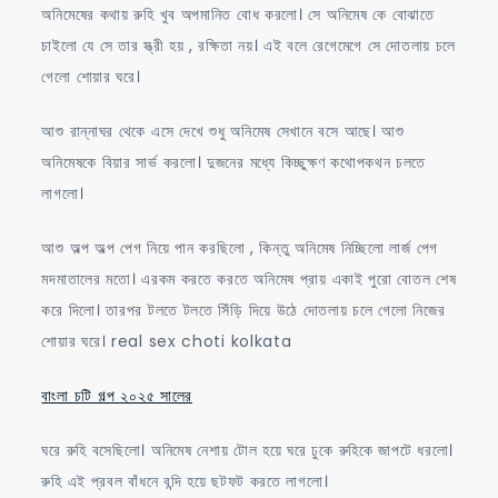
অনিমেষের কথায় রুহি খুব অপমানিত বোধ করলো। সে অনিমেষ কে বোঝাতে
চাইলো যে সে তার স্ত্রী হয় , রক্ষিতা নয়। এই বলে রেগেমেগে সে দোতলায় চলে
গেলো শোয়ার ঘরে।
আশু রান্নাঘর থেকে এসে দেখে শুধু অনিমেষ সেখানে বসে আছে। আশু
অনিমেষকে বিয়ার সার্ভ করলো। দুজনের মধ্যে কিচ্ছুক্ষণ কথোপকথন চলতে
লাগলো।
আশু অল্প অল্প পেগ নিয়ে পান করছিলো , কিন্তু অনিমেষ নিচ্ছিলো লার্জ পেগ
মদমাতালের মতো। এরকম করতে করতে অনিমেষ প্রায় একাই পুরো বোতল শেষ
করে দিলো। তারপর টলতে টলতে সিঁড়ি দিয়ে উঠে দোতলায় চলে গেলো নিজের
শোয়ার ঘরে। real sex choti kolkata
বাংলা চটি গল্প ২০২৫ সালের
ঘরে রুহি বসেছিলো। অনিমেষ নেশায় টোল হয়ে ঘরে ঢুকে রুহিকে জাপটে ধরলো।
রুহি এই প্রবল বাঁধনে বন্দি হয়ে ছটফট করতে লাগলো।