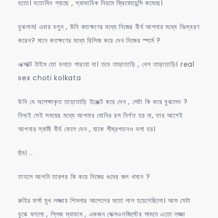
হতো। যতোদিন গ্যাছে , স্বাভাবিক নিয়মে ফ্রিকোয়েন্সি কমেছে।
বুঝলাম। এবার বলুন , উনি কতক্ষণের মধ্যে নিজের বীর্য আপনার মধ্যে নিঃস্বরণ
করেন? মানে কতক্ষণের মধ্যে রিলিজ করে দেন নিজের স্পার্ম ?
এক্সাক্ট টাইম তো বলতে পারবো না। তবে তাড়াতাড়ি , বেশ তাড়াতাড়ি। real
sex choti kolkata
উনি যে অপেক্ষাকৃত তাড়াতাড়ি ইঞ্জেক্ট করে দেন , সেটা কি করে বুঝলেন ?
নিশ্চই সেই সময়ের মধ্যে আপনার যোনির রস নির্গত হয় না, তার আগেই
আপনার স্বামী বীর্য ফেলে দেন , যাকে শীঘ্রপতনও বলা হয়।
হুঁম। ..
তাহলে আপনি তারপর কি করে নিজের গুদের জল খসান ?
রুহির ফর্সা মুখ লজ্জায় শিমলার আপেলের মতো লাল হয়েগেছিলো। আশু সেটা
বুঝে বললো , প্লিজ ম্যাডাম , একজন সেক্সওলজিস্টের সামনে এতো লজ্জা