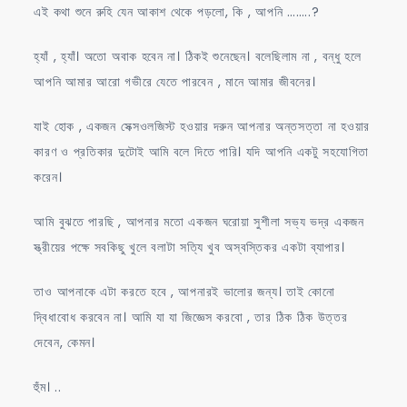
এই কথা শুনে রুহি যেন আকাশ থেকে পড়লো, কি , আপনি ……..?
হ্যাঁ , হ্যাঁ। অতো অবাক হবেন না। ঠিকই শুনেছেন। বলেছিলাম না , বন্ধু হলে
আপনি আমার আরো গভীরে যেতে পারবেন , মানে আমার জীবনের।
যাই হোক , একজন সেক্সওলজিস্ট হওয়ার দরুন আপনার অন্তসত্তা না হওয়ার
কারণ ও প্রতিকার দুটোই আমি বলে দিতে পারি। যদি আপনি একটু সহযোগিতা
করেন।
আমি বুঝতে পারছি , আপনার মতো একজন ঘরোয়া সুশীলা সভ্য ভদ্র একজন
স্ত্রীয়ের পক্ষে সবকিছু খুলে বলাটা সত্যি খুব অস্বস্তিকর একটা ব্যাপার।
তাও আপনাকে এটা করতে হবে , আপনারই ভালোর জন্য। তাই কোনো
দ্বিধাবোধ করবেন না। আমি যা যা জিজ্ঞেস করবো , তার ঠিক ঠিক উত্তর
দেবেন, কেমন।
হুঁম। ..