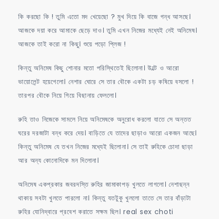
কি করছো কি ! তুমি এতো মদ খেয়েছো ? মুখ দিয়ে কি বাজে গন্ধ আসছে।
আজকে দয়া করে আমাকে ছেড়ে দাও। তুমি এখন নিজের মধ্যেই নেই অনিমেষ।
আজকে তাই করো না কিছু। শুয়ে পড়ো প্লিজ !
কিন্তু অনিমেষ কিছু শোনার মতো পরিস্থিতেই ছিলোনা। উল্টে ও আরো
ভায়োলেন্ট হয়েগেলো। নেশার ঘোরে সে তার বৌকে একটা চড় কষিয়ে বসলো !
তারপর বৌকে নিয়ে গিয়ে বিছানায় ফেললো।
রুহি তাও নিজেকে সামলে নিয়ে অনিমেষকে অনুরোধ করলো যাতে সে অন্তত
ঘরের দরজাটা বন্ধ করে দেয়। বাড়িতে যে তাদের ছাড়াও আরো একজন আছে।
কিন্তু অনিমেষ যে তখন নিজের মধ্যেই ছিলোনা। সে তাই রুহিকে চোদা ছাড়া
আর অন্য কোনোদিকে মন দিলোনা।
অনিমেষ একপ্রকার জবরদস্তি রুহির জামাকাপড় খুলতে লাগলো। নেশাছন্ন
থাকায় সবটা খুলতে পারলো না। কিন্তু যতটুকু খুললো তাতে সে তার বাঁড়াটা
রুহির যোনিদ্বারে প্রবেশ করাতে সক্ষম ছিল। real sex choti