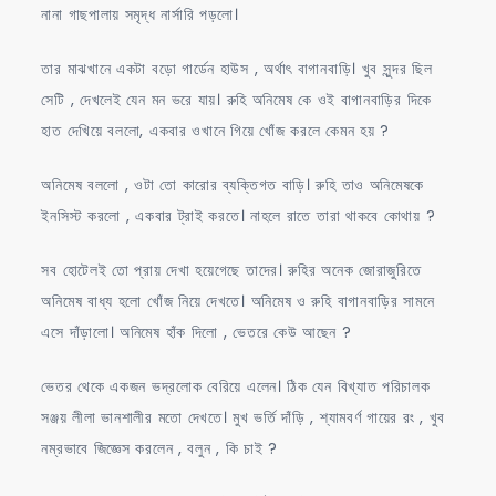
নানা গাছপালায় সমৃদ্ধ নার্সারি পড়লো।
তার মাঝখানে একটা বড়ো গার্ডেন হাউস , অর্থাৎ বাগানবাড়ি। খুব সুন্দর ছিল
সেটি , দেখলেই যেন মন ভরে যায়। রুহি অনিমেষ কে ওই বাগানবাড়ির দিকে
হাত দেখিয়ে বললো, একবার ওখানে গিয়ে খোঁজ করলে কেমন হয় ?
অনিমেষ বললো , ওটা তো কারোর ব্যক্তিগত বাড়ি। রুহি তাও অনিমেষকে
ইনসিস্ট করলো , একবার ট্রাই করতে। নাহলে রাতে তারা থাকবে কোথায় ?
সব হোটেলই তো প্রায় দেখা হয়েগেছে তাদের। রুহির অনেক জোরাজুরিতে
অনিমেষ বাধ্য হলো খোঁজ নিয়ে দেখতে। অনিমেষ ও রুহি বাগানবাড়ির সামনে
এসে দাঁড়ালো। অনিমেষ হাঁক দিলো , ভেতরে কেউ আছেন ?
ভেতর থেকে একজন ভদ্রলোক বেরিয়ে এলেন। ঠিক যেন বিখ্যাত পরিচালক
সঞ্জয় লীলা ভানশালীর মতো দেখতে। মুখ ভর্তি দাঁড়ি , শ্যামবর্ণ গায়ের রং , খুব
নম্রভাবে জিজ্ঞেস করলেন , বলুন , কি চাই ?