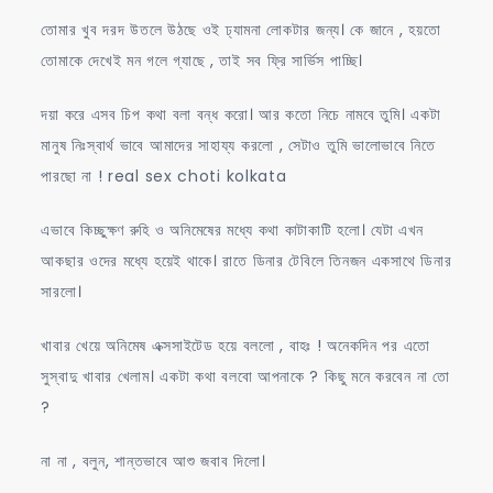
তোমার খুব দরদ উতলে উঠছে ওই ঢ্যামনা লোকটার জন্য। কে জানে , হয়তো
তোমাকে দেখেই মন গলে গ্যাছে , তাই সব ফ্রি সার্ভিস পাচ্ছি।
দয়া করে এসব চিপ কথা বলা বন্ধ করো। আর কতো নিচে নামবে তুমি। একটা
মানুষ নিঃস্বার্থ ভাবে আমাদের সাহায্য করলো , সেটাও তুমি ভালোভাবে নিতে
পারছো না ! real sex choti kolkata
এভাবে কিচ্ছুক্ষণ রুহি ও অনিমেষের মধ্যে কথা কাটাকাটি হলো। যেটা এখন
আকছার ওদের মধ্যে হয়েই থাকে। রাতে ডিনার টেবিলে তিনজন একসাথে ডিনার
সারলো।
খাবার খেয়ে অনিমেষ এক্সসাইটেড হয়ে বললো , বাহঃ ! অনেকদিন পর এতো
সুস্বাদু খাবার খেলাম। একটা কথা বলবো আপনাকে ? কিছু মনে করবেন না তো
?
না না , বলুন, শান্তভাবে আশু জবাব দিলো।