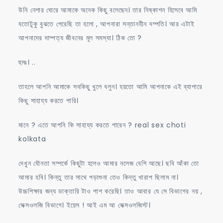
উনি নেশার ঘোরে আমাকে অনেক কিছু বলেছেন। তার নিষ্কাশন হিসেবে আমি
যতোটুকু বুঝতে পেরেছি তা হলো , আপনারা সন্তানহীন দম্পতি। আর এটাই
আপনাদের দাম্পত্য জীবনের মূল সমস্যা। ঠিক তো ?
হুমঃ। ..
তাহলে আপনি আমাকে সবকিছু খুলে বলুন। হয়তো আমি আপনাকে এই ব্যাপারে
কিছু সাহায্য করতে পারি।
মানে ? এতে আপনি কি সাহায্য করতে পারেন ? real sex choti
kolkata
দেখুন যৌনতা সম্পর্কে কিছুটা হলেও আমার নলেজ বেশি আছে। ছবি আঁকা তো
আমার হবি। কিন্তু তার সাথে পড়াশুনা তেও কিন্তু খারাপ ছিলাম না।
উচ্চশিক্ষার জন্য ডাক্তারি টাও পাশ করেছি। তাও আবার যে সে বিভাগের নয় ,
সেক্সওলজি বিভাগে। ইয়েস ! আই এম আ সেক্সওলজিস্ট।