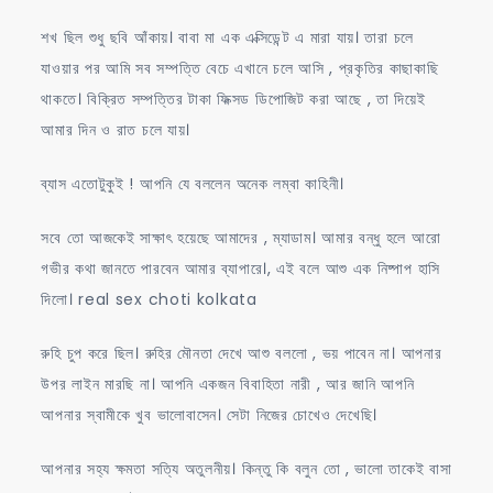
শখ ছিল শুধু ছবি আঁকায়। বাবা মা এক এক্সিডেন্ট এ মারা যায়। তারা চলে
যাওয়ার পর আমি সব সম্পত্তি বেচে এখানে চলে আসি , প্রকৃতির কাছাকাছি
থাকতে। বিক্রিত সম্পত্তির টাকা ফিক্সড ডিপোজিট করা আছে , তা দিয়েই
আমার দিন ও রাত চলে যায়।
ব্যাস এতোটুকুই ! আপনি যে বললেন অনেক লম্বা কাহিনী।
সবে তো আজকেই সাক্ষাৎ হয়েছে আমাদের , ম্যাডাম। আমার বন্ধু হলে আরো
গভীর কথা জানতে পারবেন আমার ব্যাপারে।, এই বলে আশু এক নিষ্পাপ হাসি
দিলো। real sex choti kolkata
রুহি চুপ করে ছিল। রুহির মৌনতা দেখে আশু বললো , ভয় পাবেন না। আপনার
উপর লাইন মারছি না। আপনি একজন বিবাহিতা নারী , আর জানি আপনি
আপনার স্বামীকে খুব ভালোবাসেন। সেটা নিজের চোখেও দেখেছি।
আপনার সহ্য ক্ষমতা সত্যি অতুলনীয়। কিন্তু কি বলুন তো , ভালো তাকেই বাসা