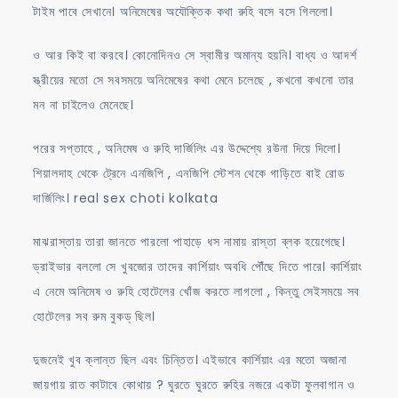
টাইম পাবে সেখানে। অনিমেষের অযৌক্তিক কথা রুহি বসে বসে গিললো।
ও আর কিই বা করবে। কোনোদিনও সে স্বামীর অমান্য হয়নি। বাধ্য ও আদর্শ
স্ত্রীয়ের মতো সে সবসময়ে অনিমেষের কথা মেনে চলেছে , কখনো কখনো তার
মন না চাইলেও মেনেছে।
পরের সপ্তাহে , অনিমেষ ও রুহি দার্জিলিং এর উদ্দেশ্যে রউনা দিয়ে দিলো।
শিয়ালদাহ থেকে ট্রেনে এনজিপি , এনজিপি স্টেশন থেকে গাড়িতে বাই রোড
দার্জিলিং। real sex choti kolkata
মাঝরাস্তায় তারা জানতে পারলো পাহাড়ে ধস নামায় রাস্তা ব্লক হয়েগেছে।
ড্রাইভার বললো সে খুবজোর তাদের কার্শিয়াং অবধি পৌঁছে দিতে পারে। কার্শিয়াং
এ নেমে অনিমেষ ও রুহি হোটেলের খোঁজ করতে লাগলো , কিন্তু সেইসময়ে সব
হোটেলের সব রুম বুকড্ ছিল।
দুজনেই খুব ক্লান্ত ছিল এবং চিন্তিত। এইভাবে কার্শিয়াং এর মতো অজানা
জায়গায় রাত কাটাবে কোথায় ? ঘুরতে ঘুরতে রুহির নজরে একটা ফুলবাগান ও