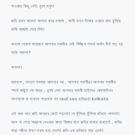
পাওয়ার কিছু নেই। খুলে বলুন।
রুহি তখন আমতা আমতা করে বললো , আমি তখন নিজের ওখানে হাত বুলিয়ে
বাকি কাজটা সেরে নিই।
কখনো খেয়াল করেছেন আপনার স্বামীর সেই পিচ্ছিল পদার্থ অর্থাৎ বীর্য গাঢ় হয়
নাকি পাতলা?
পাতলা।
ম্যাডাম , তাহলে সমস্যা আপনার নয় , আপনার স্বামীর। আপনার স্বামীর
স্পার্ম কাউন্ট লো আছে , খুবই লো। আপনার স্বামী চাইলেও কোনোদিনও
আপনাকে মা বানাতে পারবেনা না। real sex choti kolkata
এই কথা শুনে রুহি কান্নায় ফেটে পড়লো। সে ফুঁপিয়ে ফুঁপিয়ে কাঁদতে লাগলো।
আশু না পেরে শান্ত্বনা দেওয়ার জন্য নিজের হাত রুহির মাথায় রাখতেই , রুহির
সারা শরীরে উষ্ণ তরঙ্গ বয়ে গেলো। রুহি এক ঝটকায় সরে এলো।