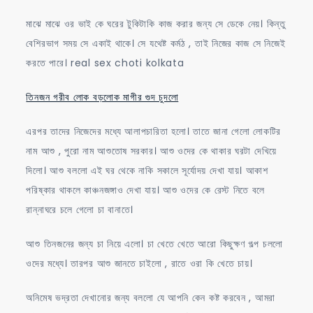
মাঝে মাঝে ওর ভাই কে ঘরের টুকিটাকি কাজ করার জন্য সে ডেকে নেয়। কিন্তু
বেশিরভাগ সময় সে একাই থাকে। সে যথেষ্ট কর্মঠ , তাই নিজের কাজ সে নিজেই
করতে পারে। real sex choti kolkata
তিনজন গরীব লোক বড়লোক মাগীর গুদ চুদলো
এরপর তাদের নিজেদের মধ্যে আলাপচারিতা হলো। তাতে জানা গেলো লোকটির
নাম আশু , পুরো নাম আশুতোষ সরকার। আশু ওদের কে থাকার ঘরটা দেখিয়ে
দিলো। আশু বললো এই ঘর থেকে নাকি সকালে সূর্যোদয় দেখা যায়। আকাশ
পরিষ্কার থাকলে কাঞ্চনজঙ্গাও দেখা যায়। আশু ওদের কে রেস্ট নিতে বলে
রান্নাঘরে চলে গেলো চা বানাতে।
আশু তিনজনের জন্য চা নিয়ে এলো। চা খেতে খেতে আরো কিছুক্ষণ গল্প চললো
ওদের মধ্যে। তারপর আশু জানতে চাইলো , রাতে ওরা কি খেতে চায়।
অনিমেষ ভদ্রতা দেখানোর জন্য বললো যে আপনি কেন কষ্ট করবেন , আমরা