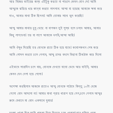
আর নিজের ভাইয়ের জন্য এইটুকু করতে না পারলে কেমন বোন সে। আমি
আম্মুকে ঝরিয়ে ধরে কান্না করতে লাগলাম: আম্মা যা হয়েছে আমাকে ক্ষমা করে
দাও, আমার মাথা ঠিক ছিলনা। আমি তোমার সাথে ভুল করেছি।
আম্মু আমার মাথায় চুমু খেয়ে: না বাপজন তুই সুস্থ হলে চলবে আমার, আমার
কিছু লাগবেনা। তর যা লাগে আমাকে বলবি,আম্মা আছি।
আমি ঔষুধ দিয়েছি তর বোনকে রাতে ঠিক হয়ে যাবে। কথোপকথন শেষ করে
আমি গোসল করতে চলে গেলাম, আম্মু চাদর বদলে বিছানা ঠিকঠাক করে দিলো
এইভাবে সারাদিন চলে যায়, বোনকে দেখতে যাবো ভেবে আর যাইনি, আমার
কেমন যেন নেশা হয়ে গেলো।
অপেক্ষা করছিলাম আজকে রাতেও আম্মু বোনকে পাঠাবে কিন্তু ১০টা বেজে
গেলো বোন আসলো না। আমার মাথা প্রায় খারাপ হয়ে গেল,চলে গেলাম আম্মুর
রুমে যেখানে মা বোন একসাথে ঘুমায়।
দরজা খোলা ছিল,আমি ধাক্কা দিয়ে ভিতরে ঢুকে গেলাম।বোন ঘুমিয়ে গেছে