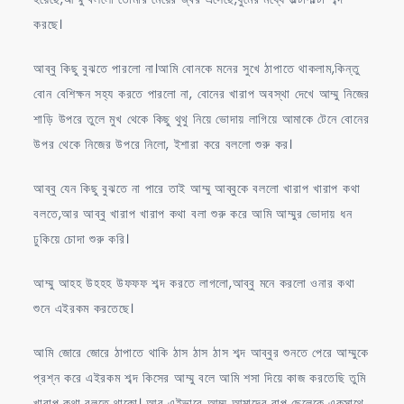
করছে।
আব্বু কিছু বুঝতে পারলো না।আমি বোনকে মনের সুখে ঠাপাতে থাকলাম,কিন্তু
বোন বেশিক্ষন সহ্য করতে পারলো না, বোনের খারাপ অবস্থা দেখে আম্মু নিজের
শাড়ি উপরে তুলে মুখ থেকে কিছু থুথু নিয়ে ভোদায় লাগিয়ে আমাকে টেনে বোনের
উপর থেকে নিজের উপরে নিলো, ইশারা করে বললো শুরু কর।
আব্বু যেন কিছু বুঝতে না পারে তাই আম্মু আব্বুকে বললো খারাপ খারাপ কথা
বলতে,আর আব্বু খারাপ খারাপ কথা বলা শুরু করে আমি আম্মুর ভোদায় ধন
ঢুকিয়ে চোদা শুরু করি।
আম্মু আহহ উহহহ উফফফ শব্দ করতে লাগলো,আব্বু মনে করলো ওনার কথা
শুনে এইরকম করতেছে।
আমি জোরে জোরে ঠাপাতে থাকি ঠাস ঠাস ঠাস শব্দ আব্বুর শুনতে পেরে আম্মুকে
প্রশ্ন করে এইরকম শব্দ কিসের আম্মু বলে আমি শসা দিয়ে কাজ করতেছি তুমি
খারাপ কথা বলতে থাকো। আর এইভাবে আম্মু আমাদের বাপ ছেলেকে একসাথে