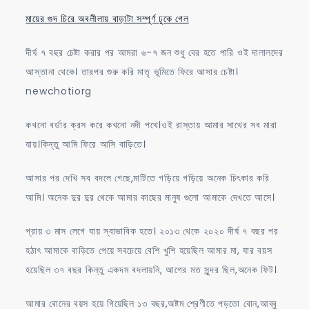
মায়ের গুদ চিরে অবলীলায় বাড়াটা সম্পূর্ণ ঢুকে গেল
দীর্ঘ ৭ বছর চেষ্টা করার পর আমরা ৬-৭ জন শুধু বের হতে পারি ওই দালালদের
আস্তানা থেকে। তারপর শুরু করি মাতৃ ভূমিতে ফিরে আসার চেষ্টা।
newchotiorg
কখনো বর্ডার ক্রস করে কখনো নদী পথে।ওই রাস্তায় আমার সাথের সব মারা
যায়।কিন্তু আমি ফিরে আসি বাড়িতে।
আসার পর দেখি সব বদলে গেছে,মাটিতে গড়িয়ে গড়িয়ে অনেক চিৎকার করি
আমি। অনেক দুর দুর থেকে আমার কাছের মানুষ গুলো আমাকে দেখতে আসে।
প্রায় ৩ মাস লেগে যায় স্বাভাবিক হতে। ২০১৩ থেকে ২০২০ দীর্ঘ ৭ বছর পর
হঠাৎ আমাকে বাড়িতে পেয়ে সবচেয়ে বেশি খুশি হয়েছিল আমার মা, যার বয়স
হয়েছিল ৩৭ বছর কিন্তু একদম বদলায়নি, আগের মত সুন্দর ছিল,অনেক ফিট।
আমার বোনের বয়স হয়ে গিয়েছিল ১৩ বছর,অষ্টম শ্রেণীতে পড়তো বোন,আব্বু