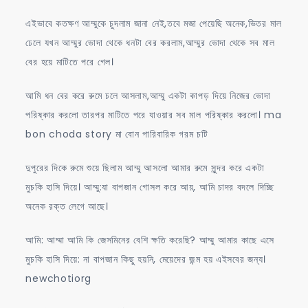
এইভাবে কতক্ষণ আম্মুকে চুদলাম জানা নেই,তবে মজা পেয়েছি অনেক,ভিতর মাল
ঢেলে যখন আম্মুর ভোদা থেকে ধনটা বের করলাম,আম্মুর ভোদা থেকে সব মাল
বের হয়ে মাটিতে পরে গেল।
আমি ধন বের করে রুমে চলে আসলাম,আম্মু একটা কাপড় দিয়ে নিজের ভোদা
পরিষ্কার করলো তারপর মাটিতে পরে যাওয়ার সব মাল পরিষ্কার করলো। ma
bon choda story মা বোন পারিবারিক গরম চটি
দুপুরের দিকে রুমে শুয়ে ছিলাম আম্মু আসলো আমার রুমে সুন্দর করে একটা
মুচকি হাসি দিয়ে। আম্মু:যা বাপজান গোসল করে আয়, আমি চাদর বদলে দিচ্ছি
অনেক রক্ত লেগে আছে।
আমি: আম্মা আমি কি জেসমিনের বেশি ক্ষতি করেছি? আম্মু আমার কাছে এসে
মুচকি হাসি দিয়ে: না বাপজান কিছু হয়নি, মেয়েদের জন্ম হয় এইসবের জন্য।
newchotiorg