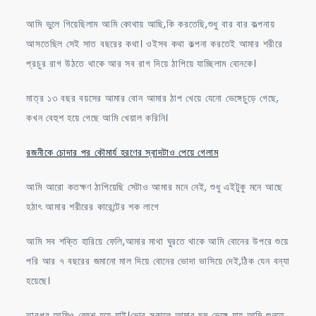
আমি ভুলে গিয়েছিলাম আমি কোথায় আছি,কি করতেছি,শুধু বার বার কল্পনায়
আসতেছিল সেই সাত বছরের কথা। ওইসব কথা কল্পনা করতেই আমার শরীরে
প্রচুর রাগ উঠতে থাকে আর সব রাগ দিয়ে ঠাপিয়ে যাচ্ছিলাম বোনকে।
মাত্র ১৩ বছর বয়সের আমার বোন আমার ঠাপ খেয়ে যেনো ভেঙ্গেচুড়ে গেছে,
কখন বেহুশ হয়ে গেছে আমি খেয়াল করিনি।
রজনীকে চোদার পর কৌমার্য হরণের স্বাদটাও পেয়ে গেলাম
আমি আরো কতক্ষণ ঠাপিয়েছি সেটাও আমার মনে নেই, শুধু এইটুকু মনে আছে
হঠাৎ আমার শরীরের কারেন্টের শক লাগে
আমি সব শক্তি হারিয়ে ফেলি,আমার মাথা ঘুরতে থাকে আমি বোনের উপরে শুয়ে
পরি আর ৭ বছরের জমানো মাল দিয়ে বোনের ভোদা ভাসিয়ে দেই,ঠিক যেন বন্যা
হয়েছে।
তারপর আমিও বেহুশ হয়ে যাই।ভোর সকালে আমার ঘুম ভেঙ্গে যায় আমি শুনতে