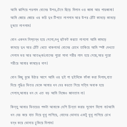
আমি ঝাপিয়ে পরলাম বোনের উপর,টেনে ছিড়ে দিলাম ওর জামা আর পায়জামা।
আমি জোরে জোরে ওর কচি দুধ টিপতে লাগলাম আর উপর ঠোঁট কামড়ে কামড়ে
চুষতে লাগলাম।
বোন একদম নিস্তব্ধ হয়ে গেলো,শুধু ছটফট করতে লাগলো আমি কামড়ে
কামড়ে দুধ আর ঠোঁট খেতে থাকলাম। বোনের চোখে তাকিয়ে আমি স্পষ্ট দেখতে
পেলাম ভয় আর আতঙ্ক।বোনের পুরো সাদা শরীর লাল হয়ে গেছে,আর পুরো
শরীরে আমার কামড়ের দাগ।
বোন কিছু বুঝে উঠার আগে আমি ওর দুই পা দুইদিকে ফাঁকা করা দিলাম,হাত
দিয়ে লুঙির ভিতর থেকে আমার ধন বের করতে গিয়ে সত্যি অবাক হয়ে
গেলাম,আমার ধন যে এত বড় আমি নিজেও জানতাম না।
কিন্তু আমার ভিতরের পশুটা আমাকে বেশি চিন্তা করার সুযোগ দিলো না।আমি
ধন বের করে হাত দিয়ে থুথু লাগিয়ে, বোনের ভোদায় একটু থুথু লাগিয়ে চোখ
বন্ধ করে ভোদায় ঢুকিয়ে দিলাম।