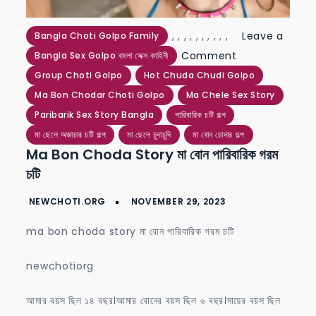
,
,
,
,
,
,
,
,
,
,
Leave a
Bangla Choti Golpo Family
on
Comment
Bangla Sex Golpo বাংলা সেক্স কাহিনী
ma
Group Choti Golpo
Hot Chuda Chudi Golpo
bon
Ma Bon Chodar Choti Golpo
Ma Chele Sex Story
choda
Paribarik Sex Story Bangla
পারিবারিক চটি গল্প
story
মা ছেলে অজাচার চটি গল্প
মা ছেলে চুদাচুদি
মা বোন চোদার গল্প
Ma Bon Choda Story মা বোন পারিবারিক গরম
মা
চটি
বোন
পারিবারিক
গরম
ma bon choda story মা বোন পারিবারিক গরম চটি
চটি
newchotiorg
আমার বয়স ছিল ১৪ বছর।আমার বোনের বয়স ছিল ৬ বছর।মায়ের বয়স ছিল