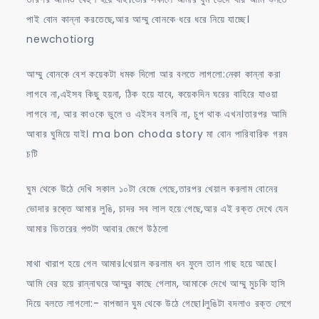
পাই বোন কান্না করতেছে,আর আম্মু বোনকে ধরে ধরে নিয়ে যাচ্ছে।
newchotiorg
আম্মু বোনকে বেশ কয়েকটা ধমক দিলো আর বলতে লাগলো:নেকা কান্না করা
লাগবে না,এইসব কিছু হয়না, ঠিক হয়ে যাবে, কয়েকদিন ঘরের বাহিরে যাওয়া
লাগবে না, আর কাওকে ভুলে ও এইসব বলবি না, চুপ থাক এখন।তারপর আমি
আবার ঘুমিয়ে যাই। ma bon choda story মা বোন পারিবারিক গরম
চটি
ঘুম থেকে উঠে দেখি সকাল ১০টা বেজে গেছে,তারপর খেয়াল করলাম বোনের
ভোদার রক্তে আমার লুঙি, চাদর সব লাল হয়ে গেছে,আর এই রক্ত দেখে যেন
আমার ভিতরের পশুটা আবার জেগে উঠলো
মাথা খারাপ হয়ে গেল আমার।খেয়াল করলাম ধন ফুলে তাল গাছ হয়ে আছে।
আমি বের হয়ে রান্নাঘরে আম্মুর কাছে গেলাম, আমাকে দেখে আম্মু মুচকি হাসি
দিয়ে বলতে লাগলো:- বাপজান ঘুম থেকে উঠে গেছো।লুঙিটা বদলাও রক্ত লেগে