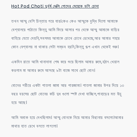
Hot Pod Choti দুর্ধর্ষ দেক্সি পোদের মেয়েকে ডগি চোদা
তখন আম্মু বেশি চিন্তায় পরে যায়।কেও কেও আম্মুকে বুদ্ধি দিলো আমাকে
বেশ্যালয়ে পাঠাতে কিন্তু আমি ফিরে আসার পর থেকে আম্মু আমাকে বাড়ির
বাহিরে যেতে দেয়নি,সবসময় আমাকে চোখে চোখে রেখেছে,আর আমার শহরে
কোন বেশ্যালয় না থাকায় সেটা সম্ভব হয়নি,কিন্তু গল্প এখান থেকেই শুরু।
একদিন রাতে আমি খানাদানা শেষ করে শুয়ে ছিলাম আমার রুমে,হঠাৎ খেয়াল
করলাম মা আমার রুমে আসছে ৯টা বাজে সাথে ছোট বোন।
বোনের শরীরে একটা পাতলা জামা আর পায়জামা। পাতলা জামার উপর দিয়ে ১৩
বছর বয়সের ছোট বোনের কচি দুধ গুলো স্পষ্ট দেখা যাচ্ছিল,পাহাড়ের মত উচু
হয়ে আছে।
আমি অবাক হয়ে দেখছিলাম। আম্মু বোনকে নিয়ে আমার বিছানায় বসলো।আমার
মাথায় হাত রেখে বলতে লাগলো।