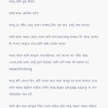
আছে,আমি ধুয়ে দিবো।
আমি:আম্মা জেসমিন কই?
আম্মু:ওর শরীর একটু খারাপ বাপজান,ঠিক হয়ে যাবে একটু সময় লাগবে।
আমি:আম্মা আমার কেমন কেমন জানি লাগতেছে।আম্মু:বাপজান কি হইছে তোমার
কি লাগবে আম্মুকে বলো,আমি আছি তোমার জন্য।
কথার ফাঁকে আমি আম্মুকে দেখতেছিলাম, সেই আগের মত শরীর আছে
এখনো,পাছা গুলো একটু ফুলে উঠেছে। আমি বেশি সময় নষ্ট করলাম না।
newchotiorg
আম্মু রুটি বেলতে ছিল, রুটি বেলার সাথে সাথে আম্মুর দুধ গুলো লাফাতে দেখে
আমি আমার কন্ট্রোল হারিয়ে ফেলি। ma bon choda story মা বোন
পারিবারিক গরম চটি
আমি হঠাৎ করে আম্মুকে পিছন থেকে ঝরিয়ে ধরি। আম্মু হয়তো আমার দাড়িয়ে