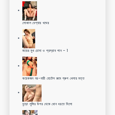
লোকাল বেশ্যার খদ্দের
মায়ের মুখ চোদা ও প্রস্রাব পান – 1
কয়েকজন নর-নারী হোটেল রুমে গ্রুপ খেলায় মত্ত
বুড়ো লুঙ্গির উপর থেকে ধোন ধরতে দিলো