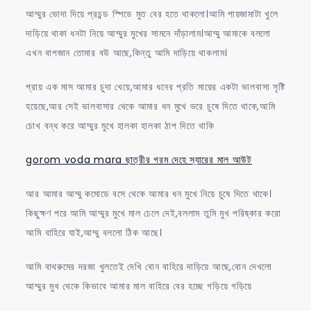
আম্মুর ভোদা দিয়ে প্রচন্ড স্পিডে মুত বের হতে থাকলো।আমি পায়জামাটা খুলে
দাড়িয়ে থাকা ধনটা নিয়ে আম্মুর মুখের সামনে দাঁড়ালাম।আম্মু আমাকে বললো
এখন বাপজান তোমার বউ আছে,কিন্তু আমি দাড়িয়ে থাকলাম।
প্রায় এক মাস আমার চুদা খেয়ে,আমার ধনের প্রতি মায়ের একটা ভালবাসা সৃষ্টি
হয়েছে,আর সেই ভালবাসার থেকে আমার ধন মুখে ভরে চুষে দিতে থাকে,আমি
চোখ বন্ধ করে আম্মুর মুখে হালকা হালকা ঠাপ দিতে থাকি
gorom voda mara ছাত্রীর গরম দেহে স্যারের মাল আউট
আর আমার আম্মু কমোডে বসে থেকে আমার ধন মুখে নিয়ে চুষে দিতে থাকে।
কিছুক্ষণ পরে আমি আম্মুর মুখে মাল ঢেলে দেই,বললাম তুমি মুখ পরিষ্কার করো
আমি বাহিরে যাই,আম্মু বললো ঠিক আছে।
আমি বাথরুমের দরজা খুলতেই দেখি বোন বাহিরে দাড়িয়ে আছে,বোন দেখলো
আম্মুর মুখ থেকে কিভাবে আমার মাল বাহিরে বের হচ্ছে গড়িয়ে গড়িয়ে