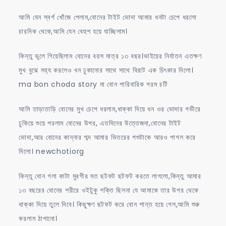
আমি যেন স্বর্গ খোঁজে পেলাম,বোনের টাইট ভোদা আমার ধনটা চেপে ধরলো
চারদিক থেকে,আমি যেন বেহুশ হয়ে যাচ্ছিলাম।
কিন্তু ভুলে গিয়েছিলাম বোনের বয়স মাত্র ১৩ বছর।ভাইয়ের নির্যাতন এতক্ষণ
মুখ বুঝে সহ্য করলেও ধন ঢুকানোর সাথে সাথে বিরাট এক চিৎকার দিলো।
ma bon choda story মা বোন পারিবারিক গরম চটি
আমি তাড়াতাড়ি বোনের মুখ চেপে ধরলাম,ধাক্কা দিয়ে ধন ওর ভোদার গভীরে
ঢুকিয়ে শুয়ে পরলাম বোনের উপর, এতদিনের উত্তেজনা,বোনের টাইট
ভোদা,আর বোনের কান্নার শব্দ আমার ভিতরের পশুটাকে আরও পাগল করে
দিলো। newchotiorg
কিন্তু বোন গলা কাটা মুরগীর মত ছটফট ছটফট করতে লাগলো,কিন্তু আমার
১৩ বছরের বোনের শরীরে ওইটুকু শক্তি ছিলনা যে আমাকে তার উপর থেকে
ধাক্কা দিয়ে তুলে দিবে। কিছুক্ষণ ছটফট করে বোন শান্ত হয়ে গেল,আমি শুরু
করলাম ঠাপানো।