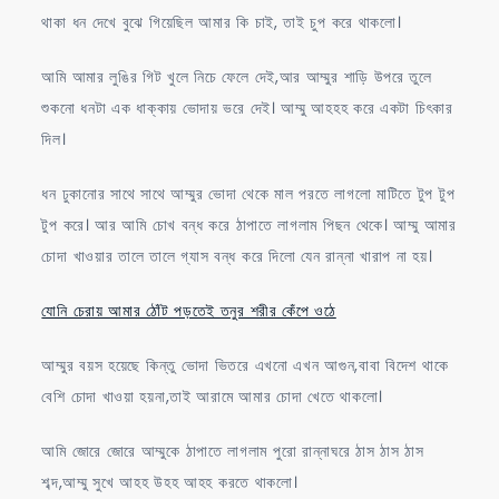
থাকা ধন দেখে বুঝে গিয়েছিল আমার কি চাই, তাই চুপ করে থাকলো।
আমি আমার লুঙির গিট খুলে নিচে ফেলে দেই,আর আম্মুর শাড়ি উপরে তুলে
শুকনো ধনটা এক ধাক্কায় ভোদায় ভরে দেই। আম্মু আহহহ করে একটা চিৎকার
দিল।
ধন ঢুকানোর সাথে সাথে আম্মুর ভোদা থেকে মাল পরতে লাগলো মাটিতে টুপ টুপ
টুপ করে। আর আমি চোখ বন্ধ করে ঠাপাতে লাগলাম পিছন থেকে। আম্মু আমার
চোদা খাওয়ার তালে তালে গ্যাস বন্ধ করে দিলো যেন রান্না খারাপ না হয়।
যোনি চেরায় আমার ঠোঁট পড়তেই তনুর শরীর কেঁপে ওঠে
আম্মুর বয়স হয়েছে কিন্তু ভোদা ভিতরে এখনো এখন আগুন,বাবা বিদেশ থাকে
বেশি চোদা খাওয়া হয়না,তাই আরামে আমার চোদা খেতে থাকলো।
আমি জোরে জোরে আম্মুকে ঠাপাতে লাগলাম পুরো রান্নাঘরে ঠাস ঠাস ঠাস
শব্দ,আম্মু সুখে আহহ উহহ আহহ করতে থাকলো।