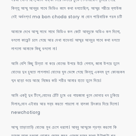
কিন্তু আম্মু আব্বুর সাথে ভিডিও কলে কথা বলতেছিল, আম্মুর শরীরে ব্লাউজ
নেই অর্ধনগ্ন। ma bon choda story মা বোন পারিবারিক গরম চটি
আমাকে দেখে আম্মু সাথে সাথে ভিডিও কল কেটে আব্বুকে অডিও কল দিলো,
বললো কারেন্ট চলে গেছে আর দেখা যাবেনা। আম্মুর আব্বুর সাথে কথা বলতে
লাগলো আমাকে কিছু বললো না।
আমি বেশি কিছু চিন্তা না করে বোনের উপরে উঠে গেলাম, জামা উপরে তুলে
বোনের দুধ চুষতে লাগলাম। বোনের ঘুম ভেঙ্গে গেছে কিন্তু একদম চুপ কোনরকম
শব্দ ছাড়া শুয়ে আছে নিজের কচি শরীর আমার হাতে তুলে দিয়ে।
আমি একটু দুধ টিপে,বোনের ঠোঁট চুষে ওর পায়জামা খুলে ভোদায় ধন ঢুকিয়ে
দিলাম,বোন এইবার আর সহ্য করতে পারলো না হালকা চিৎকার দিয়ে দিলো।
newchotiorg
আম্মু তাড়াতাড়ি বোনের মুখ চেপে ধরলো। আব্বু আম্মুকে প্রশ্ন করলো কি
হয়েছে,আম্মু বললো তোমার মেয়ের জ্বর এসেছে,ঘুমের মধ্যে উল্টাপাল্টা শব্দ