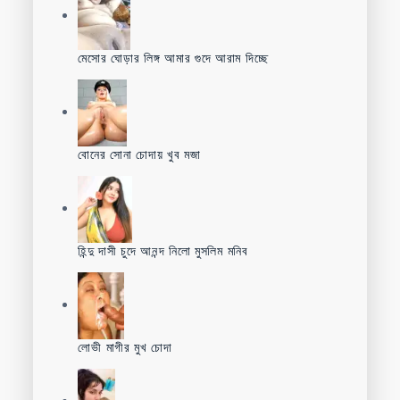
মেসোর ঘোড়ার লিঙ্গ আমার গুদে আরাম দিচ্ছে
বোনের সোনা চোদায় খুব মজা
হিন্দু দাসী চুদে আনন্দ নিলো মুসলিম মনিব
লোভী মাগীর মুখ চোদা