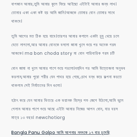
বাপজান আমার,তুমি আমার কুলে ফিরে আইছো এইটাই আমার জন্য লাখ।
তোমার একা একা কষ্ট হয় আমি জানি।আজকে তোমার বোন তোমার সাথে
থাকবে।
তুমি আগের মত ঠিক হয়ে যাবে।তারপর আমার কপালে একটা চুমু খেয়ে চলে
যেতে লাগলো,আর আমার বোনকে বললো জামা খুলে শুয়ে পর অনেক গরম
আজকে। ma bon choda story মা বোন পারিবারিক গরম চটি
বোন জামা না খুলে আমার পাশে শুয়ে পরলো।বহুদিন পর আমি উত্তেজনা অনুভব
করলাম,আমার পুরো শরীর যেন পাথর হয়ে গেছে,চোখ বন্ধ করে কল্পনা করতে
থাকলাম সেই নির্যাতনের দিন গুলো।
হঠাৎ করে যেন আমার ভিতরে এক ভয়ানক হিংস্র পশু জেগে উঠলো,আমি ভুলে
গেলাম আমার পাশে শুয়ে আছে এইটা আমার নিজের আপন বোন, যার বয়স
মাত্র ১৩ বছর। newchotiorg
Bangla Panu Golpo আমি আপনার ননদকে ১৭ বার চুদেছি