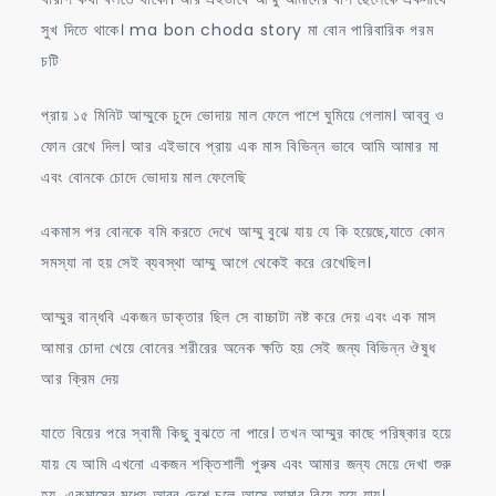
সুখ দিতে থাকে। ma bon choda story মা বোন পারিবারিক গরম
চটি
প্রায় ১৫ মিনিট আম্মুকে চুদে ভোদায় মাল ফেলে পাশে ঘুমিয়ে গেলাম। আব্বু ও
ফোন রেখে দিল। আর এইভাবে প্রায় এক মাস বিভিন্ন ভাবে আমি আমার মা
এবং বোনকে চোদে ভোদায় মাল ফেলেছি
একমাস পর বোনকে বমি করতে দেখে আম্মু বুঝে যায় যে কি হয়েছে,যাতে কোন
সমস্যা না হয় সেই ব্যবস্থা আম্মু আগে থেকেই করে রেখেছিল।
আম্মুর বান্ধবি একজন ডাক্তার ছিল সে বাচ্চাটা নষ্ট করে দেয় এবং এক মাস
আমার চোদা খেয়ে বোনের শরীরের অনেক ক্ষতি হয় সেই জন্য বিভিন্ন ঔষুধ
আর ক্রিম দেয়
যাতে বিয়ের পরে স্বামী কিছু বুঝতে না পারে। তখন আম্মুর কাছে পরিষ্কার হয়ে
যায় যে আমি এখনো একজন শক্তিশালী পুরুষ এবং আমার জন্য মেয়ে দেখা শুরু
হয়, একমাসের মধ্যে আব্বু দেশে চলে আসে আমার বিয়ে হয়ে যায়।