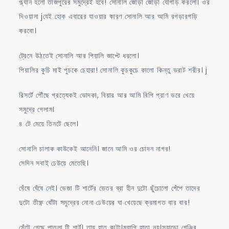
প্ল্যান হলো তাজপুরের সমুদ্রেই হবে! সোনালি জোড়া জোড়া যোগাড় করলো। ওর
দিওয়ানা jযেই হোক এবারের যাওয়ার কারণ সোনালি আর আমি রগড়ারগড়ি
করবো।
ট্রেনে উঠতেই সোনালি আর পিয়ালি জাপ্টে ধরলো।
পিয়ালির কুচি মাই পুচকে চেহারা! সোনালি কুচকুচে কালো কিন্তু ভরাট শরীর। j
রিসর্টে পৌঁছে প্রত্যেকই ভোদকা, বিয়ার আর আমি বিপি প্রাণ ভরে খেয়ে
সমুদ্রে গেলাম।
৪ টে মেয়ে তিনটে ছেলে।
সোনালি চালাক কাউকেই আনেনি। জানে আমি ওর চোদন নাগর!
সেদিন সবাই ঢেউয়ে মেতেছি।
ঘেঁষে ঘেঁষে নেই। ভেজা টি শার্টের ভেতর ব্রা হীন দুটো ছুঁচোলো পেঁপে তাদের
দুটো তীক্ষ্ণ বোঁটা সমুদ্রের নোনা ঢেউয়ের ঘা খেয়েছে ক্রমাগত বার বার!
সেঁটে গেছে পাতলা টি শার্ট। তায় হাত কাটা।ম্যাগি হাতা নয়।স্যান্ডো গেঞ্জির