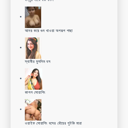
আদর করে গুদ খাওয়া অপরূপ পাছা
স্বামীর মুসলিম বস
কাপল সোয়াপিং
ওয়াইফ সোয়াপিং বসের বৌয়ের পুটকি মারা