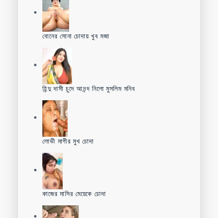
বোনের সোনা চোদায় খুব মজা
হিন্দু দাসী চুদে আনন্দ নিলো মুসলিম মনিব
লোভী মাগীর মুখ চোদা
কাজের মাসির মেয়েকে চোদা