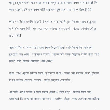
প্রচুর চুল বগলে! মনে হচ্ছে কয়েক সপ্তাহ না কামানো বগল বাল বাহার! কি
করে এমন হয়? বাম বগল ভর্তি একগাদা চুল মনে হতো নাক গুঁজে দিইই।
অফিস এটা। সোনালি যতোই উস্কাতে থাক আমি মুদো নিজের হাতের মুঠোয়
ঘসি।ছবি তুলে নিই। জুম করে করে বগলের প্রত্যেকটা বালের গোড়ায় পৌঁছে
চেটে নিই।
সুযোগ খুঁজি ঐ বগল আর গুদে জিভ দিতেই হবে। সোনালি মরিয়া আমাকে
চুদতেই হবে ওকে। প্রতিদিন আসে। প্রত্যেকটা সন্ধে জিন্সের টাইট পাছা আর
স্কিন সাঁটা জামার বিভিন্ন খাঁজ দেখি।
নাভি দেখি ছোটো জামার নিচে। কুতকুতে নাভি! মনেh হয় জিভের আগা ঢুকিয়ে
দিইই নাভির ভেতরে ভেতরে.. নাভি উছলায় সোনালীর।
সোনালী এবার বলেই বসলো স্যার কোথাও নিয়ে চলুন। আপনি নিয়ে নিন
আমাকে। কি দেবে আমাকে? আপনার । আমিও বাঁড়ার তেজ দেখাবো সোনালীকে.