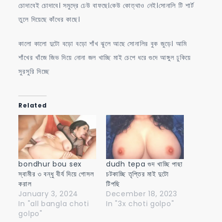
চোদাবেই চোদাবে। সমুদ্রে ঢেউ বাফছে।কেউ কোত্থাও নেই।সোনালি টি শার্ট
তুলে দিয়েছে কাঁধের কাছে।
কালো কালো দুটো বড়ো বড়ো শাঁখ ঝুলে আছে সোনালির বুক জুড়ে। আমি
শাঁখের খাঁজে জিভ দিয়ে নোনা জল খাচ্ছি মাই চেপে ধরে গুদে আঙ্গুল ঢুকিয়ে
সুরসুরি দিচ্ছে
Related
bondhur bou sex
dudh tepa গুদ খাচ্ছি পাছা
স্বামীর ৩ বন্ধু বীর্য দিয়ে গোসল
চটকাচ্ছি তৃপ্তির মাই দুটো
করাল
টিপছি
January 3, 2024
December 18, 2023
In "all bangla choti
In "3x choti golpo"
golpo"