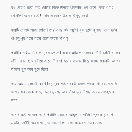
দুধ দোয়ার মতো করে বোঁটার দিকে টানতে থাকলাম। গুদ চেপে ধরছে এবার
সোনালি। আবার ঢেউ! সোনালি ভেসে উঠলো উপুড় হয়ে।
প্যান্টি চেপটে আছে পোঁদে। তার ওপর হট প্যান্ট। বুক দুটো ঝুলছে। যেন দুটো
শাঁখালু খুব বড়ো বড়ো দুটো কালো শাঁখালু।
প্যান্টির সাইড দিয়ে গুদে,রস চপচপ। এবার আমি গুদে,গুদের ঠোঁটে ঠোঁটে বালের
ঝাঁট.. বালে হাত বুলিয়ে ছেড়ে দিলাম! জলের ধাক্কা ফিরে যাচ্ছে সোনালি আমার
বাঁড়াটা চুক করে চুষে দিলো।
আহ্ আহ্.. দুজনেই করছি।সমুদ্রের গর্জনে কেউ শুনতে পাচ্ছে না। যে সোনালি
আমার সব থেকে কাছে। জলে ডুবছে আর বাঁড়া চুষে দিচ্ছে কয়েক সেকেন্ডের
জন্য৷
আবার ঢেউ আসছে আমি প্যান্টির ভেতরে আঙুল ঢোকাচ্ছি। প্রথম সুযোগে
একটা। তাইই অনায়াসে ঢুকে গেলো। গুদ রসে একেবারে ভরে গেছে।