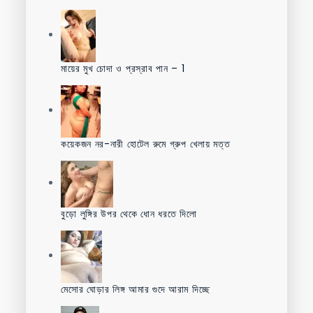
মায়ের মুখ চোদা ও প্রস্রাব পান – 1
কয়েকজন নর-নারী হোটেল রুমে গ্রুপ খেলায় মত্ত
বুড়ো লুঙ্গির উপর থেকে ধোন ধরতে দিলো
মেসোর ঘোড়ার লিঙ্গ আমার গুদে আরাম দিচ্ছে