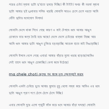
পরের ঢেউ। ম্যানা দুটো দু’হাতে দুমড়ে দিচ্ছি। কী টাইট। অথচ কী নরম! ম্যানা
দুটো আমার দুই uথাবায় সলিড ধরেছি সোনালি আরও চেপে চেপে ধরতে আমি
বোঁটা দুটোয় মনোযোগ দিলাম।
সোনালি ভেসে থাকা শিখে গেছে কারণ ও মাই টেপাবে গুদে আমার আঙুল
ঢোকাবে তার জন্য তৈরি হয়ে আছে! ভেসে ভেসে ঢেউয়ের ধাক্কা নিচ্ছে আর
আমি গুদে আমার দুটো আঙুল ঢুকিয়ে হড়হড়াচ্ছি আরেক হাতে মাই নিঙড়োচ্ছি।
সোনালি উদ্দাম খেপে গেছে এবার। আমার বাঁড়ার মুদো ধরছে ছাড়ছে।আমিও
সেই তালে গুদে আঙুল ঢোকাচ্ছি। খেলা জমে উঠেছে।
ma chele choti ছেলের শখ মাকে চুদে প্রেগন্যান্ট করবে
সোনালি একটা ঢেউয়ে ডুবে আমার মুদোয় চুমু খেলো লম্বা করে আমিও ওর গুদে
দুটো আঙুল প্রাণ পণে ঠেসে ঠেসে ঠেসে দিচ্ছি।
এবার সোনালি ঘুরে এলো প্যান্টি ফাঁক করে গুদে আমার বাঁড়া ঘসছে! সোনালি