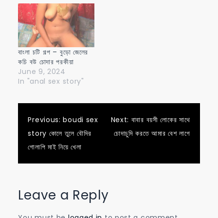
বাংলা চটি গল্প – বুড়ো জেলের
কচি বউ চোদার পরকীয়া
June 9, 2024
In "anal sex story"
Post
Previous:
boudi sex
Next:
বাবার বয়সী লোকের সাথে
story কোলে তুলে বৌদির
চোদাচুদি করতে আমার বেশ লাগে
navigation
গোলাপি মাই নিয়ে খেলা
Leave a Reply
You must be
logged in
to post a comment.