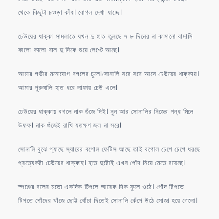
থেকে কিছুটা চওড়া কাঁধ। বোগল দেখা যাচ্ছে।
ঢেউয়ের ধাক্কা সামলাতে যখন দু হাত তুলছে ৭ ৮ দিনের না কামানো বাদামি
কালো কালো বাল দু দিকে শুয়ে লেপ্টে আছে।
আমার গভীর মনোযোগ বগলের চুলে।সোনালি সরে সরে আসে ঢেউয়ের ধাক্কায়।
আমার পুরুষালি হাত ধরে লাফায় ঢেউ এলে।
ঢেউয়ের ধাক্কায় বগলে নাক গুঁজে দিই। নুন আর সোনালির নিজের গন্ধ মিলে
উফফ। নাক গুঁজেই রাখি যতক্ষণ জল না সরে।
সোনালি বুঝে গ্যাছে স্যারের বগোল ফেটিস আছে তাই বগোল চেপে চেপে ধরছে
প্রত্যেকটা ঢেউয়ের ধাক্কাহ। হাত দুটোই এখন পোঁদ নিয়ে মেতে রয়েছে।
স্পঞ্জের বলের মতো একদিক টিপলে আরেক দিক ফুলে ওঠে। পোঁদ টিপতে
টিপতে পোঁদের খাঁজে ছোট্ট খোঁচা দিতেই সোনালি কেঁপে উঠে সোজা হয়ে গেলো।