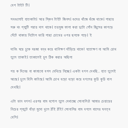
বেশ টাইট টি।
সবগুলোই হাতকাটা। আর স্কিন টাইট জিনস। গুদের খাঁজে গুঁজে থাকে। পাছায়
সরু থং প্যান্টি পরায় দাগ থাকে। তরমুজ ফালা করা দুটো পোঁদ জিন্সের কাপড়ে
সেঁটে থাকায় নিটোল ভারি পাছা চোখের ওপর ছলকে পড়ে। ই
দানিং ঘরে ঢুকে দরজা বন্ধ করে খানিক্ষণ দাঁড়িয়ে থাকে! যতোক্ষণ না আমি চোখ
তুলে তাকাই। তাকালেই চুল ঠিক করার অছিলা
পয় ক দিনের না কামানো বগল দেখিয়ে নিচ্ছে। একটা বগল দেখছি.. হাত তুলেই
আছে। চুলে বিলি কাটছে। আমি চোখ বড়ো বড়ো করে বগলের কুচি কুচি বাল
দেখছি।
এটা ডান বগল। এরপর বাম বগোল তুলে দেখাচ্ছে সোনালি।! আমার চেয়ারের
নিচের প্যান্টে বাঁড়া মুদো খুলে ঠাঁই ঠাঁই! সোনালির বাম বগলে বালের ঘনত্ব
বেশি।