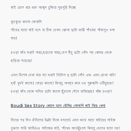
মাই চেপে ধরে গুদে আঙ্গুল ঢুকিয়ে সুরসুরি দিচ্ছে
ঢুকিয়ে
সুরসুরি
কুচকুচে কালো সোনালি
দিচ্ছে
শাঁখের মতো মাই বলে না ঠিক তেমন ঝোলা দুটো ভারী শাঁখ।বা শাঁখালুও বলা
যায়।
চওড়া কাঁধ ভরাট পাছা,ছড়ানো পাছা,বেশ উঁচু দুটো পোঁদ সহ কোমর থেকে
ছড়িয়ে পড়েছে।
এমন বিশেষ দেখা যায় না। ভরাট নিটোল দু দুটো পোঁদ এবং এমন চোখা মাই!
হ্যাঁ খুবই কালো। পোড়া কালো। কিন্তু অসহ্য কাম ওর পুরুষালি এটিচ্যুডে!
চওড়া কাঁধ থেকে সলিড দুটো কালো ছুঁচালো পেঁপে নামিয়েছে। খাঁজ চওড়া!
Boudi Sex Story কোলে তুলে বৌদির গোলাপি মাই নিয়ে খেলা
দিনের পর দিন টেবিলের উল্টো দিকে বসতো। এমন ভাবে যাতে মাইয়ের সাইজ
বুঝতে পারি আমি।৩৪ সাইজের মাই, শাঁখের মত।ছুঁচলো কিন্তু বেলের মতো নয়!