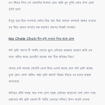
চল সাঁতার শিখে নে! সোনালির উৎসাহ দেখে আমি খুব খুশি। এবার টেপা চোদা
দুইই হবে!
উপুড় হয়ে নিতে বললাম। পেটের নিচে হাত দিয়ে ভাসতে বললাম। আমার দু’হাতে
ভর দিয়ে প্রথম ভাসতে শুরু করলো। তারপর নিজেই ভাসছে।
Ma Chele Choti নীল ছবি দেখতে গিয়ে মাকে চোদা
মাই দুটো পাতলা টি শার্টের ভেতরে ঝুলে ঢেউয়ের ধাক্কায় দুলছে। আমি এক
হাতে নাভির কাছে রেখেছি। আরেক হাত ঠিক মাইয়ের নিচে!
আবার ঢেউ আসছে সোনালি ভেসে ফিরে এলো। জলের চাপে মাই দুটো আমার
বুকে ঠেসে গেলো আমিও পাছা দুটো জাপটে নিজের বাঁড়ায় ওর গুদের ধাক্কা
লাগালাম।
মাইয়ের বোঁটা ঘসছে আর বগল চেপে ধরছে ঢেউয়ের আড়ালে। নেশা লেগে গেছে
দুজনের। মাই দুটো ধরলাম টি শার্টের ভেতরে। সলিড। টেপন খায়নি তেমন।