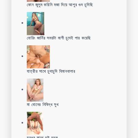
কোন জুলুম করিনি মজা দিয়ে আপুর গুদ চুদিছি
বোরিং জার্নির সময়টা মাগী চুদেই পার করেছি
যাত্রীর সাথে চুদাচুদি বিমানবালার
মা বোনের নিষিদ্ধ সুখ
বন্ধুর সাথে বউ বদল