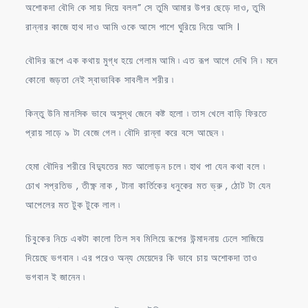
অশোকদা বৌদি কে সায় দিয়ে বলল” সে তুমি আমার উপর ছেড়ে দাও, তুমি
রান্নার কাজে হাথ দাও আমি ওকে আসে পাশে ঘুরিয়ে নিয়ে আসি ।
বৌদির রূপে এক কথায় মুগ্ধ হয়ে গেলাম আমি ৷ এত রূপ আগে দেখি নি ৷ মনে
কোনো জড়তা নেই স্বাভাবিক সাবলীল শরীর ৷
কিন্তু উনি মানসিক ভাবে অসুস্থ জেনে কষ্ট হলো ৷ তাস খেলে বাড়ি ফিরতে
প্রায় সাড়ে ৯ টা বেজে গেল ৷ বৌদি রান্না করে বসে আছেন ৷
হেমা বৌদির শরীরে বিদ্যুতের মত আলোড়ন চলে ৷ হাথ পা যেন কথা বলে ৷
চোখ সপ্রতিভ , তীক্ষ্ণ নাক , টানা কার্তিকের ধনুকের মত ভ্রু , ঠোট টা যেন
আপেলের মত টুক টুকে লাল ৷
চিবুকের নিচে একটা কালো তিল সব মিলিয়ে রূপের উন্মাদনায় ঢেলে সাজিয়ে
দিয়েছে ভগবান ৷ এর পরেও অন্য মেয়েদের কি ভাবে চায় অশোকদা তাও
ভগবান ই জানেন ৷