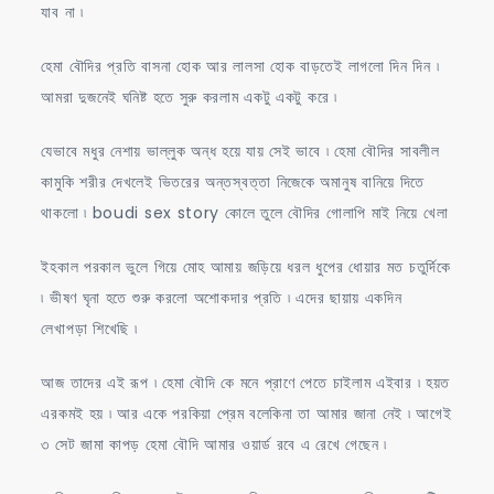
যাব না ৷
হেমা বৌদির প্রতি বাসনা হোক আর লালসা হোক বাড়তেই লাগলো দিন দিন ৷
আমরা দুজনেই ঘনিষ্ট হতে সুরু করলাম একটু একটু করে ৷
যেভাবে মধুর নেশায় ভাল্লুক অন্ধ হয়ে যায় সেই ভাবে ৷ হেমা বৌদির সাবলীল
কামুকি শরীর দেখলেই ভিতরের অন্তস্বত্তা নিজেকে অমানুষ বানিয়ে দিতে
থাকলো ৷ boudi sex story কোলে তুলে বৌদির গোলাপি মাই নিয়ে খেলা
ইহকাল পরকাল ভুলে গিয়ে মোহ আমায় জড়িয়ে ধরল ধুপের ধোয়ার মত চতুর্দিকে
৷ ভীষণ ঘৃনা হতে শুরু করলো অশোকদার প্রতি ৷ এদের ছায়ায় একদিন
লেখাপড়া শিখেছি ৷
আজ তাদের এই রূপ ৷ হেমা বৌদি কে মনে প্রাণে পেতে চাইলাম এইবার ৷ হয়ত
এরকমই হয় ৷ আর একে পরকিয়া প্রেম বলেকিনা তা আমার জানা নেই ৷ আগেই
৩ সেট জামা কাপড় হেমা বৌদি আমার ওয়ার্ড রবে এ রেখে গেছেন ৷