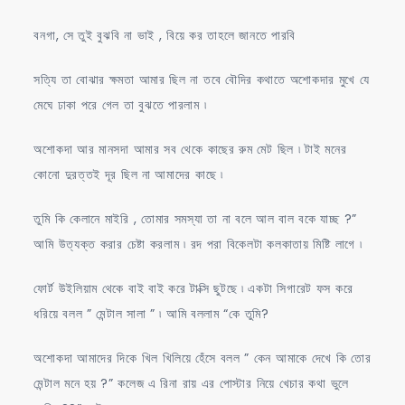
বনগা, সে তুই বুঝবি না ভাই , বিয়ে কর তাহলে জানতে পারবি
সত্যি তা বোঝার ক্ষমতা আমার ছিল না তবে বৌদির কথাতে অশোকদার মুখে যে
মেঘে ঢাকা পরে গেল তা বুঝতে পারলাম ৷
অশোকদা আর মানসদা আমার সব থেকে কাছের রুম মেট ছিল ৷ টাই মনের
কোনো দুরত্তই দূর ছিল না আমাদের কাছে ৷
তুমি কি কেলানে মাইরি , তোমার সমস্যা তা না বলে আল বাল বকে যাচ্ছ ?”
আমি উত্যক্ত করার চেষ্টা করলাম ৷ রদ পরা বিকেলটা কলকাতায় মিষ্টি লাগে ৷
ফোর্ট উইলিয়াম থেকে বাই বাই করে টাক্সি ছুটছে ৷ একটা সিগারেট ফস করে
ধরিয়ে বলল ” মেন্টাল সালা ” ৷ আমি বললাম “কে তুমি?
অশোকদা আমাদের দিকে খিল খিলিয়ে হেঁসে বলল ” কেন আমাকে দেখে কি তোর
মেন্টাল মনে হয় ?” কলেজ এ রিনা রায় এর পোস্টার নিয়ে খেচার কথা ভুলে