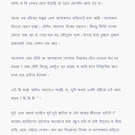
আমি যে কি নেশায় মেতে উঠেছি তা হয়ত কোনদিন জানা হত না ৷
আরো এক রবিবার সন্ধ্যা বেলা অশোকদার বাড়িতেই বসে আছি ৷ অশোকদা
ভিতরে ফ্রেশ হচ্ছে ৷ বৌদিও সম্ভবত ডিনার করবেন ৷ কিন্তু মিনিট দশেক
কোনো সারা শব্দ না পেয়ে মনে বড় কৌতুহল হলো ৷ উপরে উঠে খুজতে খুজতে
দুজনকেই পেয়ে গেলাম বেড রুমে ৷
অশোকদা হেমা বৌদি কে অগোছালো পোশাকে বিছানায় বেঁধে বেধরক মার ধর
করছে ! হেমা বৌদি কিন্তু একটুও শব্দ করছে না আমি রাগে দিগ্ব্বিদিক জ্ঞান
শুন্য হয়ে চেচিয়ে উঠলাম ৷
এই কি করছ আমিও ভাবতেও পারছি না, তুমি অবলা একটা নারীকে এই ভাবে
মারছ ! ছি ছি ছি ” ৷
তুই একে অবলা বলছিস সূর্য তুই জানিস না এটা আমার জীবনের ডাইনি !”
কারোর ব্যক্তিগত ব্যাপারে আলোচনা করা পছন্দ করি না তাই উত্তর না দিয়ে
বাড়ি থেকে বেরিয়ে গেলাম ৷ মনে মনে সিধ্যান্ত নিলাম যে অশোকদার বাড়িতে