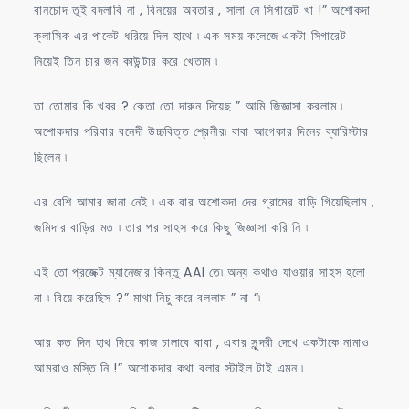
বানচোদ তুই বদলাবি না , বিনয়ের অবতার , সালা নে সিগারেট খা !” অশোকদা
ক্লাসিক এর পাকেট ধরিয়ে দিল হাথে ৷ এক সময় কলেজে একটা সিগারেট
নিয়েই তিন চার জন কাউন্টার করে খেতাম ৷
তা তোমার কি খবর ? কেতা তো দারুন দিয়েছ ” আমি জিজ্ঞাসা করলাম ৷
অশোকদার পরিবার বনেদী উচ্চবিত্ত শ্রেনীর৷ বাবা আগেকার দিনের ব্যারিস্টার
ছিলেন ৷
এর বেশি আমার জানা নেই ৷ এক বার অশোকদা দের গ্রামের বাড়ি গিয়েছিলাম ,
জমিদার বাড়ির মত ৷ তার পর সাহস করে কিছু জিজ্ঞাসা করি নি ৷
এই তো প্রজেক্ট ম্যানেজার কিন্তু AAI তে৷ অন্য কথাও যাওয়ার সাহস হলো
না ৷ বিয়ে করেছিস ?” মাথা নিচু করে বললাম ” না “৷
আর কত দিন হাথ দিয়ে কাজ চালাবে বাবা , এবার সুন্দরী দেখে একটাকে নামাও
আমরাও মস্তি নি !” অশোকদার কথা বলার স্টাইল টাই এমন ৷