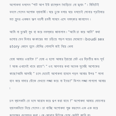
অশোকদা বললেন “শাট আপ ইউ রাস্কেল !বাড়িতে নো স্ল্যাং ” ৷ মিনিটেই
বদলে গেলেন অশোক ব্যানার্জি ৷ ঘরে ঢুকে বসার ঘরে বসতেই সোনার প্রতিমার
মত সুন্দর একজন অল্প বয়সী রমনী সামনে এসে নমস্কার জানালেন ৷
আমি না বুঝেই মুখ হা করে নমস্কার জানালাম ৷ “আমি চা করে আনি” কথা
গুলোয় যেন বিনার ঝংকারের মত চড়িয়ে পড়ল ঘরের মেঝেতে ৷ boudi sex
story কোলে তুলে বৌদির গোলাপি মাই নিয়ে খেলা
হেমা আমার ওয়াইফ !” হেমা এ হলো আমার ট্রায়ো মেট এর দ্বিতীয় জন৷ সূর্য
! আজ এখানেই খাবে রাতে”৷ ” ওহ আপনার কথা অনেক সুনেছি অশোকের
কাছে!আমি আসছি ” চলে যেতেই অশোকদা হামলে পড়ল আমার উপর ” সালা
হান করে দাদার বৌকে দেখতে লজ্জা করে না ইতর!” ভিশন লজ্জা লাগলো আমার
৷
চল ব্যালকনি তে বসে আরাম করে গল্প করা যাবে !” অশোকদা আমায় দোতলার
ব্যালকনিতে নিয়ে গেলেন ৷ চা খাচ্ছি অশোকদা সুরু করলেন এক এক করে
কলেজের ছেলেদের কথা ৷ কে কোথায় ছিটকে গেছে কেউই জানি না৷