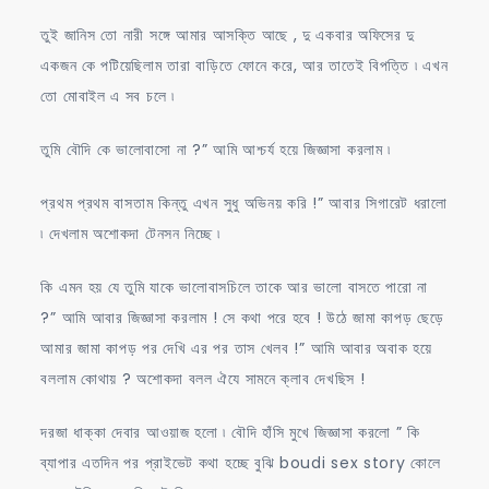
তুই জানিস তো নারী সঙ্গে আমার আসক্তি আছে , দু একবার অফিসের দু
একজন কে পটিয়েছিলাম তারা বাড়িতে ফোনে করে, আর তাতেই বিপত্তি ৷ এখন
তো মোবাইল এ সব চলে ৷
তুমি বৌদি কে ভালোবাসো না ?” আমি আশ্চর্য হয়ে জিজ্ঞাসা করলাম ৷
প্রথম প্রথম বাসতাম কিন্তু এখন সুধু অভিনয় করি !” আবার সিগারেট ধরালো
৷ দেখলাম অশোকদা টেনসন নিচ্ছে ৷
কি এমন হয় যে তুমি যাকে ভালোবাসচিলে তাকে আর ভালো বাসতে পারো না
?” আমি আবার জিজ্ঞাসা করলাম ! সে কথা পরে হবে ! উঠে জামা কাপড় ছেড়ে
আমার জামা কাপড় পর দেখি এর পর তাস খেলব !” আমি আবার অবাক হয়ে
বললাম কোথায় ? অশোকদা বলল ঐযে সামনে ক্লাব দেখছিস !
দরজা ধাক্কা দেবার আওয়াজ হলো ৷ বৌদি হাঁসি মুখে জিজ্ঞাসা করলো ” কি
ব্যাপার এতদিন পর প্রাইভেট কথা হচ্ছে বুঝি boudi sex story কোলে