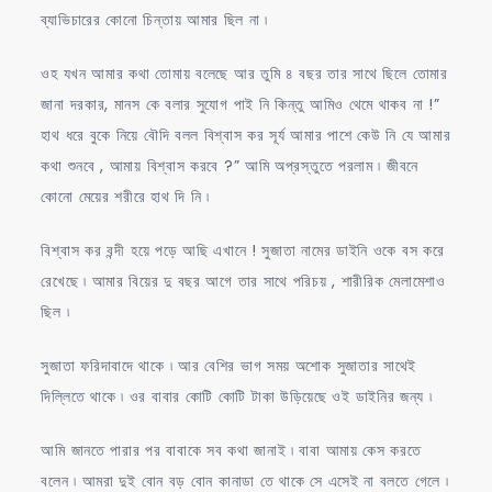
ব্যাভিচারের কোনো চিন্তায় আমার ছিল না ৷
ওহ যখন আমার কথা তোমায় বলেছে আর তুমি ৪ বছর তার সাথে ছিলে তোমার
জানা দরকার, মানস কে বলার সুযোগ পাই নি কিন্তু আমিও থেমে থাকব না !”
হাথ ধরে বুকে নিয়ে বৌদি বলল বিশ্বাস কর সূর্য আমার পাশে কেউ নি যে আমার
কথা শুনবে , আমায় বিশ্বাস করবে ?” আমি অপ্রস্তুতে পরলাম ৷ জীবনে
কোনো মেয়ের শরীরে হাথ দি নি ৷
বিশ্বাস কর বন্দী হয়ে পড়ে আছি এখানে ! সুজাতা নামের ডাইনি ওকে বস করে
রেখেছে ৷ আমার বিয়ের দু বছর আগে তার সাথে পরিচয় , শারীরিক মেলামেশাও
ছিল ৷
সুজাতা ফরিদাবাদে থাকে ৷ আর বেশির ভাগ সময় অশোক সুজাতার সাথেই
দিল্লিতে থাকে ৷ ওর বাবার কোটি কোটি টাকা উড়িয়েছে ওই ডাইনির জন্য ৷
আমি জানতে পারার পর বাবাকে সব কথা জানাই ৷ বাবা আমায় কেস করতে
বলেন ৷ আমরা দুই বোন বড় বোন কানাডা তে থাকে সে এসেই না বলতে গেলে ৷