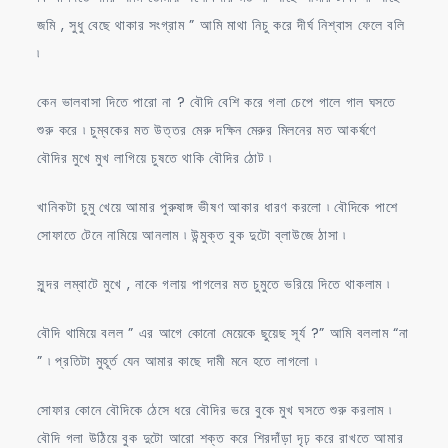
জমি , সুধু বেছে থাকার সংগ্রাম ” আমি মাথা নিচু করে দীর্ঘ নিশ্বাস ফেলে বলি
৷
কেন ভালবাসা দিতে পারো না ? বৌদি বেশি করে গলা চেপে গালে গাল ঘসতে
শুরু করে ৷ চুম্বকের মত উত্তর মেরু দক্ষিন মেরুর মিলনের মত আকর্ষণে
বৌদির মুখে মুখ লাগিয়ে চুষতে থাকি বৌদির ঠোট ৷
খানিকটা চুমু খেয়ে আমার পুরুষাঙ্গ ভীষণ আকার ধারণ করলো ৷ বৌদিকে পাশে
সোফাতে টেনে নামিয়ে আনলাম ৷ উন্মুক্ত বুক দুটো ব্লাউজে ঠাসা ৷
সুন্দর লম্বাটে মুখে , নাকে গলায় পাগলের মত চুমুতে ভরিয়ে দিতে থাকলাম ৷
বৌদি থামিয়ে বলল ” এর আগে কোনো মেয়েকে ছুয়েছ সূর্য ?” আমি বললাম “না
” ৷ প্রতিটা মুহূর্ত যেন আমার কাছে দামী মনে হতে লাগলো ৷
সোফার কোনে বৌদিকে ঠেসে ধরে বৌদির ভরে বুকে মুখ ঘসতে শুরু করলাম ৷
বৌদি গলা উঠিয়ে বুক দুটো আরো শক্ত করে শিরদাঁড়া দৃঢ় করে রাখতে আমার