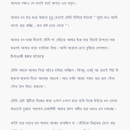
আসলে গঙ্গাও সে পথেই মর্তে আস্ত এত মসৃন ৷
আবার ধন বার করে উরুতে চুমু খেতেই বৌদি হিসিয়ে উঠলো ” সূর্য্য দাও আমি
পাগো হয়ে যাচ্ছি , কত কষ্ট দেবে সোনা ” ৷
আবার ধন গুজে দিতেই বৌদি পা বেড়িয়ে আমার উরু ধরে নিয়েই ঠাপাতে শুরু
করলো আমার খাড়া ধনটাকে নিয়ে ৷ আমি আরামে চোখ বুজিয়ে ফেললাম ৷
boudi sex story
বৌদি সমানে আমার পিঠে আঁচর বসিয়ে যাচ্ছিল ৷ কিন্তু একটু ঘর হতেই পিঠ টা
জ্বালা জ্বালা দিতে আরম্ভ করলো ৷ আর ধনটা আরো শক্ত হয়ে গুদে গেঁথে
গেঁথে ঠাপ দিতে থাকলো ৷
বৌদি ঠোট উল্টিয়ে নিজের মাথা এপাশ ওপাশ করে নাভি টাকে উচিয়ে গুদ তোলা
মারতেই বুঝতে পারলাম হেমাঙ্গিনী আমার ঠাপে অধীর হয়ে গুদের রস খসাচ্ছে ৷
নাইট হয়ে লড়ার মত ক্ষমতা আমার থাকছিল না ৷ বৌদিকে বিছানায় ঠেসে ধরে