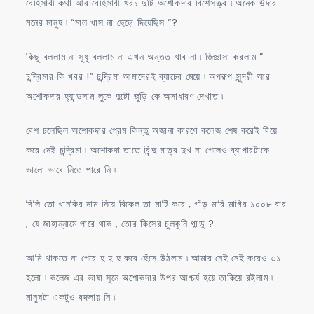
বেহিসাবী কথা আর বেহিসাবী খরচ দুটি অশোকদার বিশেসত্ত্ব ৷ অনেক উদার
মনের মানুষ ৷ “মাল খাস না ছেড়ে দিয়েছিস “?
কিছু বললাম না সুধু বললাম না এখন অন্তত খাব না ৷ জিজ্ঞাসা করলাম ”
চন্দ্রিমার কি খবর !” চন্দ্রিমা আমাদেরই ব্যাচের মেয়ে ৷ অপরূপ সুন্দরী আর
অশোকদার হ্যান্ডসাম লুকে দুটো জুড়ি কে অসাধারণ দেখাত ৷
বেশ চলেছিল অশোকদার প্রেম কিন্তু অজানা কারণে কলেজ শেষ করেই বিয়ে
করে নেই চন্দ্রিমা ৷ অশোকদা তাতে বিন্দু মাত্র দুখ না পেলেও ব্যাপারটাকে
ভালো ভাবে নিতে পারে নি ৷
দিলি তো খানকির নাম নিয়ে বিকেল তা মাটি করে , গাঁড় মারি মাগির ১০০৮ বার
, যে জাহান্নামে পারে থাক , তোর কিসের চুলকুনি গান্ডু ?
আমি থাকতে না পেরে হ হ হ করে হেঁসে উঠলাম ৷ আমার নেই নেই করেও ৩১
হলো ৷ কলেজ এর ভাষা সুনে অশোকদার উপর আশ্চর্য হয়ে তাকিয়ে রইলাম ৷
মানুষটা একটুও বদলায় নি ৷