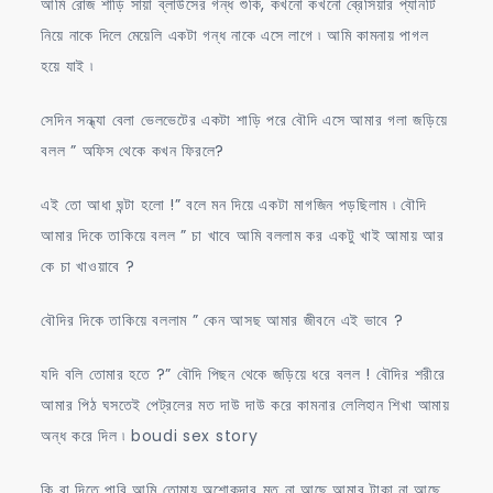
আমি রোজ শাড়ি সায়া ব্লাউসের গন্ধ শুকি, কখনো কখনো ব্রেসিয়ার প্যানটি
নিয়ে নাকে দিলে মেয়েলি একটা গন্ধ নাকে এসে লাগে ৷ আমি কামনায় পাগল
হয়ে যাই ৷
সেদিন সন্ধ্যা বেলা ভেলভেটের একটা শাড়ি পরে বৌদি এসে আমার গলা জড়িয়ে
বলল ” অফিস থেকে কখন ফিরলে?
এই তো আধা ঘন্টা হলো !” বলে মন দিয়ে একটা মাগজিন পড়ছিলাম ৷ বৌদি
আমার দিকে তাকিয়ে বলল ” চা খাবে আমি বললাম কর একটু খাই আমায় আর
কে চা খাওয়াবে ?
বৌদির দিকে তাকিয়ে বললাম ” কেন আসছ আমার জীবনে এই ভাবে ?
যদি বলি তোমার হতে ?” বৌদি পিছন থেকে জড়িয়ে ধরে বলল ! বৌদির শরীরে
আমার পিঠ ঘসতেই পেট্রলের মত দাউ দাউ করে কামনার লেলিহান শিখা আমায়
অন্ধ করে দিল ৷ boudi sex story
কি বা দিতে পারি আমি তোমায় অশোকদার মত না আছে আমার টাকা না আছে