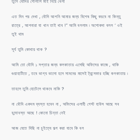
তুলে বৌদির গোলাপি মাই নিয়ে খেলা
এত দিন পর দেখা , বৌদি আপনি আমার জন্য বিশেষ কিছু করবে না কিন্তু
রাত্রে , আপনারা যা খান তাই খাব !” আমি বললাম ৷ অশোকদা বলল ‘ ওই
তুই থাম
সূর্য তুমি কোথায় থাক ?
আমি তো বৌদি ১ সপ্তার জন্য কলকাতায় এসেছি অফিসের কাজে , থাকি
গুয়াহাটিতে , তবে ভাগ্য ভালো হলে সামনের মাসেই ট্রান্সফার হচ্ছি কলকাতায় ৷
তাহলে তুমি হোটেলে থাকবে নাকি ?
না বৌদি একদম ব্যস্ত হবেন না , অফিসের এলাহী গেস্ট হাউস আছে সব
বন্দোবস্ত আছে ! কোনো চিন্তা নেই
আজ যেতে দিছি না চুইত্যে গল্প করা যাবে কি বল