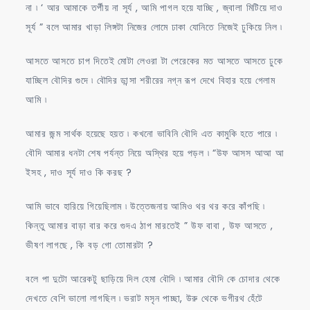
না ৷ ‘ আর আমাকে তর্পীয় না সূর্য , আমি পাগল হয়ে যাচ্ছি , জ্বালা মিটিয়ে দাও
সূর্য ” বলে আমার খাড়া লিঙ্গটা নিজের লোমে ঢাকা যোনিতে নিজেই ঢুকিয়ে নিল ৷
আসতে আসতে চাপ দিতেই মোটা লেওরা টা পেরেকের মত আসতে আসতে ঢুকে
যাচ্ছিল বৌদির গুদে ৷ বৌদির ডান্সা শরীরের নগ্ন রূপ দেখে বিহার হয়ে গেলাম
আমি ৷
আমার জন্ম সার্থক হয়েছে হয়ত ৷ কখনো ভাবিনি বৌদি এত কামুকি হতে পারে ৷
বৌদি আমার ধনটা শেষ পর্যন্ত নিয়ে অস্থির হয়ে পড়ল ৷ “উফ আসস আআ আ
ইসহ , দাও সূর্য দাও কি করছ ?
আমি ভাবে হারিয়ে গিয়েছিলাম ৷ উত্তেজনায় আমিও থর থর করে কাঁপছি ৷
কিন্তু আমার বাড়া বার করে গুদএ ঠাপ মারতেই ” উফ বাবা , উফ আসতে ,
ভীষণ লাগছে , কি বড় গো তোমারটা ?
বলে পা দুটো আরেকটু ছাড়িয়ে দিল হেমা বৌদি ৷ আমার বৌদি কে চোদার থেকে
দেখতে বেশি ভালো লাগছিল ৷ ভরাট মসৃন পাচ্ছা, উরু থেকে ভগীরথ হেঁটে