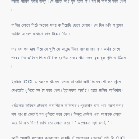
কাজে সামিল হবার জন্য ৷ সে রাতে আর ঘুম হলো না ৷ মন টা বিষাদে ভরে গেল
৷
মাসির কোলে পিঠে অনেক সময় কাটিয়েছি ছেলে বেলায় ৷ সে দিন গুলি মানুষের
সর্নালি আবেগ মাখানো লাখ টাকার দিন ৷
দার দস গুন দাম দিয়ে সে খুশি সে আনন্দ ফিরে পাওয়া যায় না ৷ অর্গর ভেঙ্গে
পরের দিন অফিসে গিয়ে টেবিলে ব্রাউন রঙের খাম দেখে বুক ধুক পুকিয়ে উঠলো
৷
ইদানিং IOCL এ অনেক ঝামেলা চলছে না জানি এটা কিসের শো কস ৷খুলে
দেখতেই খুশিতে মন টা ভরে গেল ৷ ট্রান্সফার অর্ডার ৷ হয়ত মাসির আশির্বাদ ৷
ধর্মতলায় অফিসে টেকনো কমার্শিয়াল অফিসার ৷ প্রমসান তার পরে অশোকদার
সঙ্গ পাওয়া ভেবেই মন খুশিতে ভরে গেল ৷ কিন্তু কেউই ওরা আমাকে ফোনে
করে নি এত দিন ! দেখি তো ফোনে করে ! ” অশোকদা সূর্য বলছি ” ৷
আমি আগামী সপ্তাহে কলকাতায় আসছি ৷” অশোকদা বললেন” তুই কি OICL