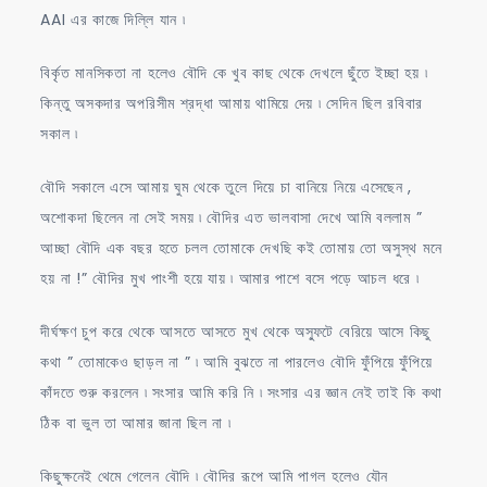
AAI এর কাজে দিল্লি যান ৷
বির্কৃত মানসিকতা না হলেও বৌদি কে খুব কাছ থেকে দেখলে ছুঁতে ইচ্ছা হয় ৷
কিন্তু অসকদার অপরিসীম শ্রদ্ধা আমায় থামিয়ে দেয় ৷ সেদিন ছিল রবিবার
সকাল ৷
বৌদি সকালে এসে আমায় ঘুম থেকে তুলে দিয়ে চা বানিয়ে নিয়ে এসেছেন ,
অশোকদা ছিলেন না সেই সময় ৷ বৌদির এত ভালবাসা দেখে আমি বললাম ”
আচ্ছা বৌদি এক বছর হতে চলল তোমাকে দেখছি কই তোমায় তো অসুস্থ মনে
হয় না !” বৌদির মুখ পাংশী হয়ে যায় ৷ আমার পাশে বসে পড়ে আচল ধরে ৷
দীর্ঘক্ষণ চুপ করে থেকে আসতে আসতে মুখ থেকে অস্ফুটে বেরিয়ে আসে কিছু
কথা ” তোমাকেও ছাড়ল না ” ৷ আমি বুঝতে না পারলেও বৌদি ফুঁপিয়ে ফুঁপিয়ে
কাঁদতে শুরু করলেন ৷ সংসার আমি করি নি ৷ সংসার এর জ্ঞান নেই তাই কি কথা
ঠিক বা ভুল তা আমার জানা ছিল না ৷
কিছুক্ষনেই থেমে গেলেন বৌদি ৷ বৌদির রূপে আমি পাগল হলেও যৌন