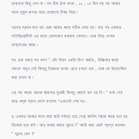
ডাক্তার কিছু পেল না ৷ সব ঠিক ঠাক থাকে , ১০ , ১৫ দিন পর পর আমার
সাথে তুমুল ঝগড়া করে যেকোনো বিষয় নিয়ে ৷
প্রথম প্রথম মনে হত হেমা আমার জন্য সঠিক মেয়ে নয় ৷ তার পর একবার
সাইক্রিয়াটিস্ট এর সাথে যোগাযোগ করলাম গোপনে ৷ ওকে নিয়ে গেলাম
ডাক্তারের কাছে ৷
সব চেক করার পর বলল ” এটা বিরল একটা ডিস অর্ডার , চিকিত্সার জন্য
কোনো অসুধ নেই কিন্তু নিজেকে সংযত রেখে চলতে হবে , হেমা কে উত্তেজিত
করা চলবে না ৷
এর পর আরো অনেক জায়গায় ঘুরেছি কিন্তু কোনো ফল হয় নি ৷ ” কথা শেষ
করে লম্বা শ্বাস ফেলে বললেন “এখানেই শেষ নয় ৷
দু একবার আমার সাথে মারা মারি পর্যন্ত হয়ে গেছে জানিস !মাঝে মাঝে মনে হয়
নিখোজ হয়ে যাই ৷ আর কথায় কথায় সন্দেহ !” আমি কথা কেটে প্রশ্ন করলাম
” সন্দেহ কেন ?