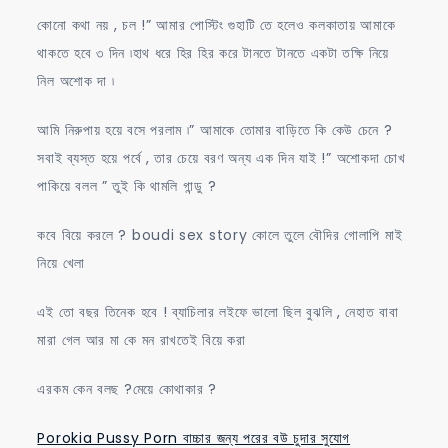
কোনো কথা নয় , চল !” আমার পোস্টিং গুহাটি তে হলেও কলকাতায় আমাকে
থাকতে হবে ৩ দিন ৷হাথ ধরে হির হির করে টানতে টানতে একটা তক্ষি নিয়ে
নিল অশোক দা ৷
আমি নিরুপায় হয়ে বসে পরলাম ৷” আমাকে তোমার বাড়িতে কি কেউ চেনে ?
সবাই ব্যস্ত হয়ে পর্বে , তার চেয়ে বরণ অন্য এক দিন যাই !” অশোকদা চোখ
পাকিয়ে বলল ” তুই কি থামলি গান্ডু ?
কবে বিয়ে করলে ? boudi sex story কোলে তুলে বৌদির গোলাপি মাই
নিয়ে খেলা
এই তো বছর তিনেক হবে ! ব্যাচিলার লইফে ভালো ছিল বুঝলি , নেহাত বাবা
মারা গেল আর মা কে মন রাখতেই বিয়ে করা
এরকম কেন বলছ ?মেয়ে কোথাকার ?
Porokia Pussy Porn বাচ্চার জন্য পরের বউ চুদার সুযোগ