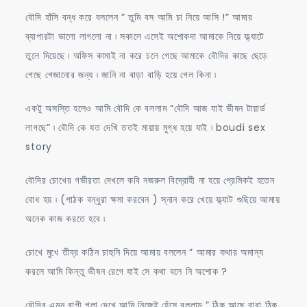
বৌদি হাঁসি বন্ধ করে বললেন ” তুমি বস আমি চা নিয়ে আসি !” আমার
ব্যাপারটা ভালো লাগলো না ৷ সকালে এসেই অশোকদা আমাকে নিয়ে ফ্ল্যাটে
তুলে দিয়েছে ৷ অফিস কামাই না করে চলে গেছে আমাকে বৌদির কাছে ছেড়ে
গেছে গেজানোর জন্য ৷ জানি না বাড়া বাড়ি হয়ে গেল কিনা ৷
একটু অসস্তি হলেও আমি বৌদি কে বললাম “বৌদি আজ যাই ভীষন টায়ার্ড
লাগছে” ৷ বৌদি কে যত দেখি ততই মায়ায় মুগ্ধ হয়ে যাই ৷ boudi sex
story
বৌদির চোখের গভীরতা দেখলে কবি নজরুল বিদ্রোহী না হয়ে প্রেমিকই হতেন
বোধ হয় ৷ (পাঠক বন্ধুরা ক্ষমা করবেন ) স্নান করে খেয়ে ফ্ল্যাট গুছিয়ে আমায়
অনেক কাজ করতে হবে ৷
চোখে মুখে তীব্র কঠিন চাহুনি দিয়ে আমায় বললেন ” আমার কথার অমান্য
করলে আমি কিন্তু ভীষন রেগে যাই সে কথা বলে নি অশোক ?
বৌদির এমন রাগী গলা দেখে আমি নিজেই হেঁসে বললাম ” ঠিক আছে বাবা ঠিক