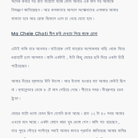
অনেক কথার পর রাত বারোটা বাজে বৌদি আবার এক মাস পর আমাকে
নিমন্ত্রণ জানিয়েছেন ৷ আর কলকাতায় আসলে অশোক্দাদের এলাকায় আমায়
থাকতে হবে আর রোজ বিকেলে এসে চা খেয়ে যেতে হবে ৷
Ma Chele Choti নীল ছবি দেখতে গিয়ে মাকে চোদা
এটাই নাকি তার আবদার ৷ যাইহোক সেই যাত্রায় অশোকদার বাড়ি থেকে ফিরে
গুয়াহাটি চলে আসলাম ৷ মাসি একটাই , উনি কিছু মেয়ের ছবি দিয়ে একটা চিঠি
পাঠিয়েছেন ৷
আমার বিয়ের ব্যাপারে উনি উতলা ৷ আর উতলা হওয়ার মত আমার কেউই ছিল
না ৷ ক্যালেন্ডার থেকে ৪ টে মাস পেরিয়ে গেছে ৷ শীতের সময় ৷ দীব্রুগরে চরম
ঠান্ডা ৷
মেয়ের ফটো গুলো যেমন ছিল তেমনি রাখা আছে ৷ রাত ১২ টা ৪০ সময় আমার
এখনো মনে আছে ৷ একটা ফোনে কাচা ঘুম ভেঙ্গে গেল ৷ মাসি গত হয়েছেন ,
তার পুত্র পৌত্র পপৌত্র সবাই আমায় কাতর প্রার্থনা জানিয়েছে আমায় মাসির