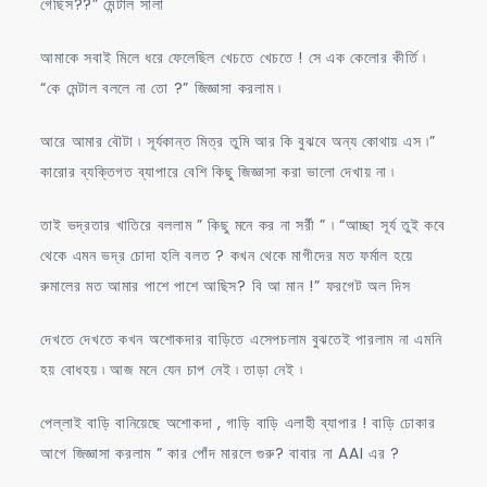
গেছিস??” মেন্টাল সালা
আমাকে সবাই মিলে ধরে ফেলেছিল খেচতে খেচতে ! সে এক কেলোর কীর্তি ৷
“কে মেন্টাল বললে না তো ?” জিজ্ঞাসা করলাম ৷
আরে আমার বৌটা ৷ সূর্যকান্ত মিত্র তুমি আর কি বুঝবে অন্য কোথায় এস ৷”
কারোর ব্যক্তিগত ব্যাপারে বেশি কিছু জিজ্ঞাসা করা ভালো দেখায় না ৷
তাই ভদ্রতার খাতিরে বললাম ” কিছু মনে কর না সর্রী ” ৷ “আচ্ছা সূর্য তুই কবে
থেকে এমন ভদ্র চোদা হলি বলত ? কখন থেকে মাগীদের মত ফর্মাল হয়ে
রুমালের মত আমার পাশে পাশে আছিস? বি আ মান !” ফরগেট অল দিস
দেখতে দেখতে কখন অশোকদার বাড়িতে এসেপচলাম বুঝতেই পারলাম না এমনি
হয় বোধহয় ৷ আজ মনে যেন চাপ নেই ৷ তাড়া নেই ৷
পেল্লাই বাড়ি বানিয়েছে অশোকদা , গাড়ি বাড়ি এলাহী ব্যাপার ! বাড়ি ঢোকার
আগে জিজ্ঞাসা করলাম ” কার পোঁদ মারলে গুরু? বাবার না AAI এর ?