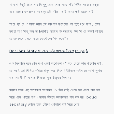
মা বাপ কিছুই রেখে যায় নি সুধু রেখে গেছে সাড়ে পাঁচ লিটার সততার রক্ত
আর আমার ভগবানের দয়াধন্য এই শরীর ৷ তাই যেমন পাই তেমন খাই ৷
আরে সূর্য যে !” সালা আমি তো ভাবলাম কলেজের পর তুই বখে জাবি , তোর
দ্বারা আর কিছু হবে না !কোথায় আছিস কি করছিস, উফ কি যে ভালো লাগছে
তোকে দেখে , মনে আছে হোস্টেলের দিন গুলো” ৷
Desi Sex Story মদ খেয়ে দুটো মেয়েকে নিয়ে গ্রুপ চুদাচুদি
এক নিশ্বাসে বলে গেল কথা গুলো অশোকদা ৷ ” বখে যেতে আর পারলাম কই ,
তোমরাই তো শিখিয়ে পরিয়ে মানুষ করে দিলে ! ইন্ডিয়ান অইল তে আছি সুপার
এর পোস্টে !” আসতে বিনয়ের সুরে উত্তর দিলাম ৷
বন্যার সময় এই অশোকদা আমাদের ১৯ দিন বাড়ি থেকে জল ভেঙ্গে চাল দল
নিয়ে এসে খাইয়ে ছিল ৷ আমার জীবনে অশোকদার দান কম নয় ৷ boudi
sex story কোলে তুলে বৌদির গোলাপি মাই নিয়ে খেলা