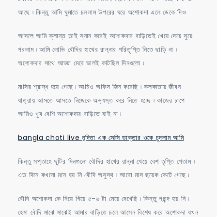
আছে ৷ কিন্তু আমি ঘুমাতে চললাম উপরের ঘরে অশোকদা এলে ডেকে দিও
আসলে আমি ক্লান্ত তাই স্নান করেই অশোকদার বাড়িতেই খেয়ে দেয়ে সুয়ে
পরলাম ৷ আমি লোভি বৌদির হাথের রান্নার পরিতৃপ্তি নিতে ছাড়ি না ৷
অশোকদার সাথে আড্ডা মেরে ভালই কাটছিল দিনগুলো ৷
মাসির শ্রাদ্ধ হয়ে গেছে ৷ আমিও অফিস জিন করেছি ৷ কলকাতায় জীবন
যাত্রায় আসতে আসতে নিজেকে অভ্যস্ত করে নিতে হচ্ছে ৷ কাজের চাপে
আমিও খুব বেশি অশোকদার বাড়িতে যাই না ৷
bangla choti live নন্দিতা এক সেক্সি ডাক্তার ওকে চুদলাম আমি
কিন্তু সপ্তাহে ছুটির দিনগুলো বৌদির হাথের রান্না খেয়ে বেশ তৃপ্তি পেতাম ৷
এত দিনে কখনো মনে হয় নি বৌদি অসুস্থ ৷ আরো মাস ছয়েক কেটে গেছে ৷
বৌদি অশোকদা কে নিয়ে গিয়ে ৫-৬ টা মেয়ে দেখেছি ৷ কিন্তু পছন্দ হয় নি ৷
হেমা বৌদি মাঝে মাঝেই আমার বাড়িতে চলে আসেন বিশেষ করে অশোকদা যখন