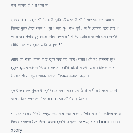
হাথ আমার বাঁধা মানলো না ৷
হাথের থাবার হেমা বৌদির মাই দুটো চটকাতে ই বৌদি পাগলের মত আমায়
নিজের বুকে টেনে বলল ” প্রাণ ভরে সুখ দাও সূর্য , আমি তোমার হতে চাই !”
আমি ঘরে গলায় চুমু খেতে খেতে বললাম “আমিও তোমায় ভালোবেসে ফেলেছি
বৌদি , তোমায় ছাড়া এজীবন বৃথা !”
বৌদি কে পাজা কোলা করে তুলে বিছানায় নিয়ে গেলাম ৷ বৌদির চাঁদপনা মুখে
চুমুতে চুমতে ভরিয়ে দিতে থাকলাম ৷ বৌদি আরো সাহসী হলো ৷ নিজের তার
উদ্যত যৌবন খুলে আমার সামনে নিবেদন করতে চাইল ৷
ব্লাউজের হুক খুলতেই ব্রেসিয়ারে গুদম ঘরের মত ঠাসা ফর্সা মাই গুলো দেখে
আমার লিঙ্গ গোত্তা দিতে শুরু করলো বৌদির নাভিতে ৷
বা হাথে আমার লিঙ্গটা শক্ত করে ধরে কছে বলল , “নাও দাও ” ৷ বৌদির কাছে
মিথ্যে বললেও চৈতালিকে অনেক চুদেছি অন্তত ১০-১২ বার ৷ boudi sex
story