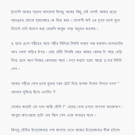
চৈতালি আমার প্রথম ভালবাসা কিন্তু আমার কিছু নেই বলেই আমায় ছেড়ে
ব্যাঙ্কের কোনো ম্যানেজার কে বিয়ে করে ৷ গোলাপী মাই এর বৃন্ত গুলো মুখে
নিতেই সেই মাতাল করা মেয়েলি কামুক গন্ধ অনুভব করলাম ৷
দু হাথে চেপে শরীরের সাথে শরীর মিলিয়ে লিঙ্গটা ঘসতে শুরু করলাম ভেলভেটের
আধ খোলা শাড়ির উপর ৷ হেমা বৌদি সিসকি মেরে আমার কোমর টা পায়ে বেড়ি
দিয়ে চেপে ধরল নিজের কোমরের সাথে ৷ নগ্ন করতে হয়ত আরো দু চার মিনিট
গেল ৷
আমার শরীরে লোম গুলো মুখের নরম ঠোট দিয়ে হালকা টানতে টানতে বলল ”
কোথায় লুকিয়ে ছিলে এতদিন ?
তোমার জন্যই তো বসে আছি বৌদি !” দেহের খেলা চলতে লাগলো অনেকক্ষণ ৷
আনন্দে মাতওয়ারা দুটো দেহ মিশে গেল একে অপরের সাথে ৷
কিন্তু বৌদির উত্তেজনায় গলা কাপতে দেখে আমার উত্তেজনার সীমা রইলো