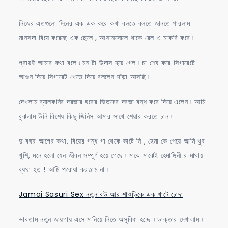
নিজের এতগুলো দিনের এক এক করে কথা বলতে বলতে জানতে পারলাম
মানসদা বিয়ে করেছে এক ছেলে , আসানসোলে থাকে রেল এ চাকরি করে ৷
প্রায়ই আমার কথা বলে ৷ মন টা উদাস হয়ে গেল ৷ চা শেষ করে সিগারেটে
আগুন দিয়ে সিগারেট খেতে দিয়ে বললেন দাঁড়া আসছি ৷
দেখলাম ব্যালকনির দরজার ঘরের ভিতরের দরজা বন্ধ করে দিয়ে এলেন ৷ আমি
বুঝলাম উনি বিশেষ কিছু জিনিস আমার সাথে শেয়ার করতে চান ৷
দু বছর আগের কথা, বিয়ের গন্ধ গা থেকে কাটে নি , হেমা কে পেয়ে আমি খুব
খুশি, মনে হলো যেন জীবন সম্পূর্ণ হয়ে গেছে ৷ মাঝে মাঝেই হেমাঙ্গিনী র মাথায়
ব্যথা হত ! আমি পরোয়া করতাম না ৷
Jamai Sasuri Sex নতুন বউ আর শাশুড়িকে এক খাটে চোদা
ভাবতাম নতুন জায়গায় এসে মানিয়ে নিতে অসুবিধা হচ্ছে ৷ ডাক্তার দেখালাম ৷