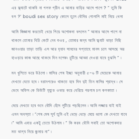
এর ফ্ল্যাটে থাকবি না গলফ গ্রীন এ আমার বাড়ির আসে পাশে ? ” তুমি কি
বল ?’ boudi sex story কোলে তুলে বৌদির গোলাপি মাই নিয়ে খেলা
আমি জিজ্ঞাসা করতেই খেরে গিয়ে অশোকদা বললেন ” আমার আসে পাশে না
থাকলে তোমার বিচি কেটে নেব শুওর , তোমার জন্য আমি ফ্ল্যাট ভাড়া নিছি
জানওয়ার তাড়া তাড়ি এস আর হ্যান সামনের সপ্তাহে মানস চলে আসছে অর
হাওড়ায় কাজ আছে থাকবে দিন দশেক৷ চুটিয়ে আড্ডা দেওয়া যাবে বুঝলি ” ৷
মন খুশিতে ভরে উঠলো ৷ মাসির শেষ ইচ্ছা অনুযায়ী ৫-৬ টি মেয়েকে আমায়
দেখতে যেতে হবে ৷ বরানগরেও থাকতে হবে দিন দুই তিন মাসির শ্রাদ্ধ ৷ সে
ভেবে অফিস কে ডিউটি হ্যান্ড ওভার করে বেরিয়ে পরলাম চল কলকাতা ৷
মেয়ে দেখতে হবে শুনে বৌদি হেঁসে লুটিয়ে পড়ছিলেন ৷ আমি লজ্জায় যাই যাই
এমন অবস্তা ৷ “শেষ মেষ সূর্য তুমি এই ধেড়ে ধেড়ে মেয়ে গুলো কে দেখতে যাবে
৷” আমি এবার একটু তেতে উঠলাম ৷ ” কি করব বৌদি সবাই তো অশোকদার
মত ভাগ্য নিয়ে জন্মায় না” ৷