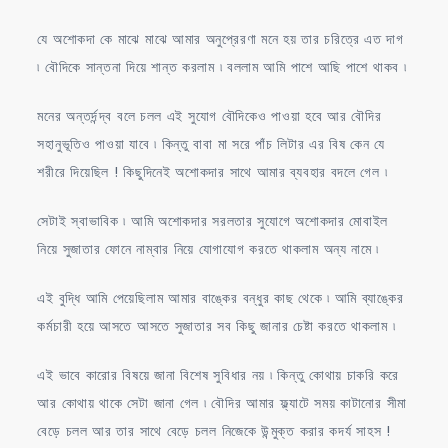
যে অশোকদা কে মাঝে মাঝে আমার অনুপ্রেরণা মনে হয় তার চরিত্রে এত দাগ
৷ বৌদিকে সান্তনা দিয়ে শান্ত করলাম ৷ বললাম আমি পাশে আছি পাশে থাকব ৷
মনের অন্তর্দন্দ্ব বলে চলল এই সুযোগ বৌদিকেও পাওয়া হবে আর বৌদির
সহানুভূতিও পাওয়া যাবে ৷ কিন্তু বাবা মা সরে পাঁচ লিটার এর বিষ কেন যে
শরীরে দিয়েছিল ! কিছুদিনেই অশোকদার সাথে আমার ব্যবহার বদলে গেল ৷
সেটাই স্বাভাবিক ৷ আমি অশোকদার সরলতার সুযোগে অশোকদার মোবাইল
নিয়ে সুজাতার ফোনে নাম্বার নিয়ে যোগাযোগ করতে থাকলাম অন্য নামে ৷
এই বুদ্ধি আমি পেয়েছিলাম আমার বাঙ্কের বন্ধুর কাছ থেকে ৷ আমি ব্যাঙ্কের
কর্মচারী হয়ে আসতে আসতে সুজাতার সব কিছু জানার চেষ্টা করতে থাকলাম ৷
এই ভাবে কারোর বিষয়ে জানা বিশেষ সুবিধার নয় ৷ কিন্তু কোথায় চাকরি করে
আর কোথায় থাকে সেটা জানা গেল ৷ বৌদির আমার ফ্ল্যাটে সময় কাটানোর সীমা
বেড়ে চলল আর তার সাথে বেড়ে চলল নিজেকে উন্মুক্ত করার কদর্য সাহস !