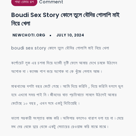
on
Comment
পাছা চোদার গল্প
boudi
Boudi Sex Story কোলে তুলে বৌদির গোলাপি মাই
sex
নিয়ে খেলা
story
কোলে
তুলে
boudi sex story কোলে তুলে বৌদির গোলাপি মাই নিয়ে খেলা
বৌদির
গোলাপি
কর্পোরেট লুক এর চশমা দিয়ে বনেদী দৃষ্টি ফেলে আমায় দেখে চমকে উঠলেন
মাই
অশোক দা ৷ কলেজ পাশ করে অশোক দা কে খুঁজে পেলাম আজ ৷
নিয়ে
মাঝখানের দশটা বছর কেটে গেছে ৷ আমি বিয়ে করিনি , বিয়ে করিনি বললে ভুল
খেলা
হবে এখনো সময় পাই নি ৷ জীবনের ঘাত প্রতিঘাতে সামলে উঠলেই আমার
কেটেছে ১০ বছর , এখন সবে একটু থিতিয়েছি ৷
ভালো সরকারী সংস্তায় কাজ করি ৷ অফিসার বললেও খারাপ বলা হয় না ৷ মেয়ে
মদ্দ দের থেকে দুরে থেকে একটু সেতারের রেওয়াজ করি মাঝে মাঝে ৷