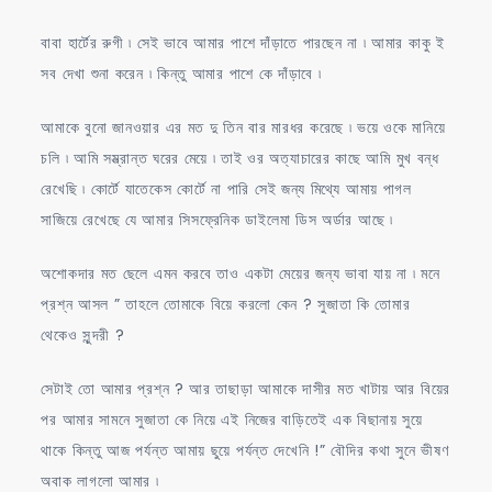
বাবা হার্টের রুগী ৷ সেই ভাবে আমার পাশে দাঁড়াতে পারছেন না ৷ আমার কাকু ই
সব দেখা শুনা করেন ৷ কিন্তু আমার পাশে কে দাঁড়াবে ৷
আমাকে বুনো জানওয়ার এর মত দু তিন বার মারধর করেছে ৷ ভয়ে ওকে মানিয়ে
চলি ৷ আমি সম্ভ্রান্ত ঘরের মেয়ে ৷ তাই ওর অত্যাচারের কাছে আমি মুখ বন্ধ
রেখেছি ৷ কোর্টে যাতেকেস কোর্টে না পারি সেই জন্য মিথ্যে আমায় পাগল
সাজিয়ে রেখেছে যে আমার সিসফ্রেনিক ডাইলেমা ডিস অর্ডার আছে ৷
অশোকদার মত ছেলে এমন করবে তাও একটা মেয়ের জন্য ভাবা যায় না ৷ মনে
প্রশ্ন আসল ” তাহলে তোমাকে বিয়ে করলো কেন ? সুজাতা কি তোমার
থেকেও সুন্দরী ?
সেটাই তো আমার প্রশ্ন ? আর তাছাড়া আমাকে দাসীর মত খাটায় আর বিয়ের
পর আমার সামনে সুজাতা কে নিয়ে এই নিজের বাড়িতেই এক বিছানায় সুয়ে
থাকে কিন্তু আজ পর্যন্ত আমায় ছুয়ে পর্যন্ত দেখেনি !” বৌদির কথা সুনে ভীষণ
অবাক লাগলো আমার ৷