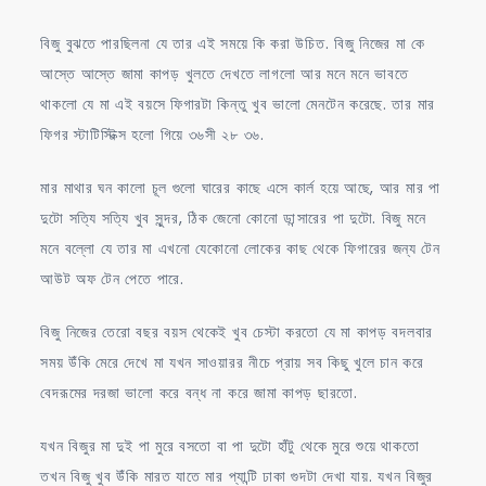
বিজু বুঝতে পারছিলনা যে তার এই সময়ে কি করা উচিত. বিজু নিজের মা কে
আস্তে আস্তে জামা কাপড় খুলতে দেখতে লাগলো আর মনে মনে ভাবতে
থাকলো যে মা এই বয়সে ফিগারটা কিন্তু খুব ভালো মেনটেন করেছে. তার মার
ফিগর স্টাটিস্টিক্স হলো গিয়ে ৩৬সী ২৮ ৩৬.
মার মাথার ঘন কালো চূল গুলো ঘারের কাছে এসে কার্ল হয়ে আছে, আর মার পা
দুটো সত্যি সত্যি খুব সুন্দর, ঠিক জেনো কোনো ডান্সারের পা দুটো. বিজু মনে
মনে বল্লো যে তার মা এখনো যেকোনো লোকের কাছ থেকে ফিগারের জন্য টেন
আউট অফ টেন পেতে পারে.
বিজু নিজের তেরো বছর বয়স থেকেই খুব চেস্টা করতো যে মা কাপড় বদলবার
সময় উঁকি মেরে দেখে মা যখন সাওয়ারর নীচে প্রায় সব কিছু খুলে চান করে
বেদরূমের দরজা ভালো করে বন্ধ না করে জামা কাপড় ছারতো.
যখন বিজুর মা দুই পা মুরে বসতো বা পা দুটো হাঁটু থেকে মুরে শুয়ে থাকতো
তখন বিজু খুব উঁকি মারত যাতে মার প্যান্টি ঢাকা গুদটা দেখা যায়. যখন বিজুর