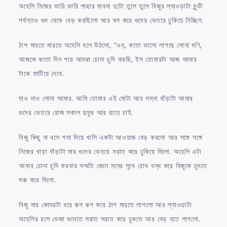
অহেলি নিজের ভারি ভারি পাছার দাবনা দুটো তুলে তুলে বিজুর ল্যাওড়াটা মুন্ডী
পর্যন্তও গুদ থেকে বেড় করছিলো আর ঘপ করে গুদের ভেতরে ঢুকিয়ে নিচ্ছিল.
ঠাপ মারতে মারতে অহেলি বলে উঠলো, “ওহ, কতো ভালো লাগছে সোনা মণি,
আজকে কতো দিন পরে আমরা চোদা চুদি করছি, ইস তোমারটা আজ আমার
টাকে ফাটিয়ে দেবে.
দাও দাও সোনা আমার. আমি তোমার এই মোটা আর লম্বা বাঁড়াটা আমার
গুদের ভেতরে রোজ সকাল দুফুর আর রাতে চাই.
বিজু কিছু না বলে গলা দিয়ে খালি একটা আওয়াজ বেড় করলো আর সঙ্গে সঙ্গে
নিজের খাড়া বাঁড়াটা মার গুদের ভেতরে সরাত করে ঢুকিয়ে দিলো. অহেলি এটা
আবার চোদা চুদি করবার সম্মতি জেনে মনের সুখে চোখ বন্ধ করে বিজুকে চুদতে
শুরু করে দিলো.
বিজু মার কোমরটা ধরে ঝপ ঝপ করে ঠাপ মারতে লাগলো আর ল্যাওড়াটা
অহেলির রসে ভেজা গুদেতে সরাত সরাত করে ঢুকতে আর বেড় হতে লাগলো.