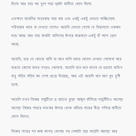
দিলো আর তার পর খুলে পড়া ব্রাটা মাটিতে ফেলে দিলো.
এতক্ষনে অহেলির অন্ধকার সয়ে যায় এবং একটু একটু দেখতে পাচ্ছিল্লো.
পরিষ্কার ভাবে না দেখতে পেলেও অহেলি দেখতে পেলো যে বিছানাতে একজন
শুয়ে আছে আর তার মাথাটা বালিশের ঊপরে মাঝখানে একটু বাঁ পাশে হেলে
আছে.
অহেলি, ঘরে তে কোনো খালি বা আধ খালি মদের বোতল দেখতে পেলোনা আর
ঘরেতে কোনো মদের গন্ধও পেলোনা. অহেলি মনে মনে ভাবল যে হয়তো অতিন
বাবু সত্যি সত্যি মদ গেলা ছেড়ে দিয়েছে, আর এই অহেলি মনে মনে খুব খুশী
হলো.
অহেলি তখন নিজের প্যান্টিতে দু হাতের বুড়ো আঙ্গুল ফাঁসিয়ে প্যান্টিটাও আস্তে
আস্তে নিজের পাছার দাভনার ঊপরে থেকে নাবিয়ে পায়ের নীচে গলিয়ে মাটিতে
ফেলে দিলেন.
নিজের গায়ের সব জমা কাপড় খোলার পর লেঙ্গটো হয়ে অহেলি আস্তে করে