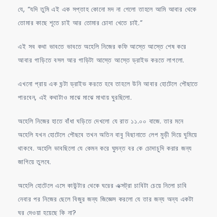
যে, “যদি তুমি এই এক সপ্তাহ কোনো মদ না গেলো তাহলে আমি আবার থেকে
তোমার কাছে শূতে চাই আর তোমার চোদা খেতে চাই.”
এই সব কথা ভাবতে ভাবতে অহেলি নিজের কফি আস্তে আস্তে শেষ করে
আবার গাড়িতে বসল আর গাড়িটা আস্তে আস্তে ড্রাইভ করতে লাগলো.
এখনো প্রায় এক ঘন্টা ড্রাইভ করতে হবে তাহলে উনি আবার হোটেলে পৌছাতে
পারবেন, এই কথাটাও মাঝে মাঝে মাথায় ঘুরছিলো.
অহেলি নিজের হাতে বাঁধা ঘড়িতে দেখলো যে রাত ১১.০০ বাজে. তার মনে
অহেলি যখন হোটেলে পৌছবে তখন অতিন বাবু বিছানাতে লেপ মুড়ী দিয়ে ঘুমিয়ে
থাকবে. অহেলি ভাবছিলো যে কেমন করে ঘুমন্ত বর কে চোদাচুদি করার জন্য
জাগিয়ে তুলবে.
অহেলি হোটেলে এসে কাউন্টার থেকে ঘরের এক্সট্রা চাবিটা চেয়ে নিলো চাবি
নেবার পর নিজের ছেলে বিজুর জন্য জিজ্ঞেস করলো যে তার জন্য অন্য একটা
ঘর দেওয়া হয়েছে কি না?