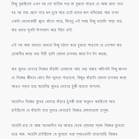
বিজু বুঝছিলো এখন নয় তো খানিক পরে মা বুঝতে পারবে যে আজ রাতে তার
বর নয় তার ছেলে তার গুদ চুষে আর চেটে গুদের জল খসিয়েছে আর তখন
একটা কেলেংকারী কান্ড ঘটতে পারে, কিন্তু এই সময় বিজু যতোটা পাড়া যায়
মার গুদের সুখটা উপভোগ করে নিতে চাই.
এই সব কথা ভাবতে ভাবতে বিজু হঠাত করে বুঝতে পাড়লো যে এতক্ষন মার
চোষানীর জন্য তার বিচী দুটো ফ্যেদা ঢালবার জন্য টন টন করছে.
মার মুখের ভেতরে নিজের বাঁড়াটা ঢোকানো আর বেড় করার অতিনটা বিজু জানত
যে নিজের জীবনে কোন দিন ভুলতে পারবেনা. বিজুর বাঁড়াটা ফ্যেদা ঢালবার জন্য
আরও শক্ত হয়ে অহেলির মুখের ভেতরে ঠুকী মারতে লাগলো.
অহেলিও নিজের মুখের ভেতরে বাঁড়ার ঠুনকী মারা অনুভব করছিলো আর
চাইছিলো যে বাঁড়াটা তার মুখের ভেতরেই নিজের ফ্যেদাগুলো ঢালুক.
অহেলি চায় যে আজ অনেকদিন পর আবার থেকে ফ্যেদার স্বাদ নিজের মুখেতে
ভরে যাক. অহেলি চাইছিলো যে মুখেতে ভরা ল্যাওড়াটা তাড়াতাড়ি নিজের