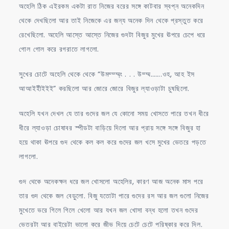
অহেলি ঠিক এইরকম একটা রাত নিজের বরের সঙ্গে কাটবার স্বপ্ন অনেকদিন
থেকে দেখছিলো আর তাই নিজেকে এর জন্য অনেক দিন থেকে প্রস্তুত করে
রেখেছিলো. অহেলি আস্তে আস্তে নিজের গুদটা বিজুর মুখের ঊপরে চেপে ধরে
গোল গোল করে রগরাতে লাগলো.
সুখের চোটে অহেলি থেকে থেকে “উমম্ম্ম্ম্ং . . . উম্ম্ম…….ওহ, আহ ইস
আআইইীইইই” করছিলো আর জোরে জোরে বিজুর ল্যাওড়াটা চুষছিলো.
অহেলি যখন দেখল যে তার গুদের জল যে কোনো সময় খোসতে পারে তখন ধীরে
ধীরে ল্যাওড়া চোষাবর স্পীডটা বাড়িয়ে দিলো আর প্রায় সঙ্গে সঙ্গে বিজুর হা
হয়ে থাকা ঊপরে গুদ থেকে কল কল করে গুদের জল খসে মুখের ভেতরে পড়তে
লাগলো.
গুদ থেকে অনেকক্ষন ধরে জল খোসলো অহেলির, কারণ আজ অনেক মাস পরে
তার গুদ থেকে জল বেড়ুলো. বিজু যতোটা পারে গুদের রস আর জল গুলো নিজের
মুখেতে ভরে গিলে গিলে খেলো আর যখন জল খোসা বন্ধ হলো তখন গুদের
ভেতরটা আর বাইরেটা ভালো করে জীভ দিয়ে চেটে চেটে পরিষ্কার করে দিল.