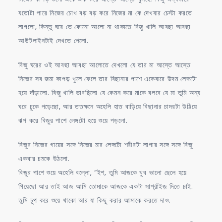
যতোটা পারে নিজের চোখ বড় বড় করে নিজের মা কে দেখবার চেস্টা করতে
লাগলো, কিন্তু ঘরে তে কোনো আলো না থাকাতে বিজু খালি আবছা আবছা
আউটলাইনটাই দেখতে পেলো.
বিজু ঘরের ওই আবছা আবছা আলোতে দেখলো যে তার মা আস্তে আস্তে
নিজের সব জমা কাপড় খুলে ফেলে তার বিছানার পাশে একেবারে উদম লেঙ্গটো
হয়ে দাঁড়ালো. বিজু খালি ভাবছিলো যে কেমন করে মাকে বলবে যে মা তুমি অন্য
ঘরে ঢুকে পড়েছো, আর ততক্ষনে অহেলি হাত বাড়িয়ে বিছানার চাদরটা উঠিয়ে
ঝপ করে বিজুর পাশে লেঙ্গটো হয়ে শুয়ে পড়লো.
বিজুর নিজের গায়ের সঙ্গে নিজের মার লেঙ্গটো শরীরটা লাগার সঙ্গে সঙ্গে বিজু
একবার চমকে উঠলো.
বিজুর পাশে শুয়ে অহেলি বল্লো, “ইশ, তুমি আজকে খুব ভালো ছেলে হয়ে
গিয়েছো আর তাই আজ আমি তোমাকে আজকে একটা সার্প্রাইজ় দিতে চাই.
তুমি চুপ করে শুয়ে থাকো আর যা কিছু করার আমাকে করতে দাও.