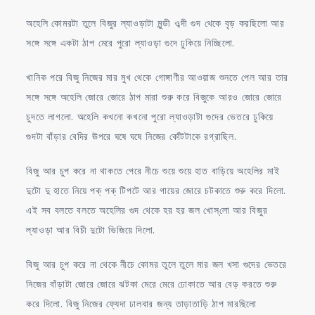
অহেলি কোমরটা তুলে বিজুর ল্যাওড়াটা মুন্ডী ওব্দী গুদ থেকে বৃড় করছিলো আর
সঙ্গে সঙ্গে একটা ঠাপ মেরে পুরো ল্যাওড়া গুদে ঢুকিয়ে নিচ্ছিলো.
খানিক পরে বিজু নিজের মার মুখ থেকে গোঙ্গাণীর আওয়াজ শুনতে পেল আর তার
সঙ্গে সঙ্গে অহেলি জোরে জোরে ঠাপ মারা শুরু করে বিজুকে আরও জোরে জোরে
চুদতে লাগলো. অহেলি কখনো কখনো পুরো ল্যাওড়াটা গুদের ভেতরে ঢুকিয়ে
গুদটা বাঁড়ার বেদির ঊপরে ঘষে ঘষে নিজের কোঁটটাকে রগ্রাছিল.
বিজু আর চুপ করে না থাকতে পেরে নীচে শুয়ে শুয়ে হাত বাড়িয়ে অহেলির মাই
দুটো দু হাতে নিয়ে পক্ পক্ টিপটে আর গায়ের জোরে চটকাতে শুরু করে দিলো.
এই সব বলতে বলতে অহেলির গুদ থেকে হর হর জল খোস্‌লো আর বিজুর
ল্যাওড়া আর বিচী দুটো ভিজিয়ে দিলো.
বিজু আর চুপ করে না থেকে নীচে কোমর তুলে তুলে মার জল খসা গুদের ভেতরে
নিজের বাঁড়াটা জোরে জোরে ঝটকা মেরে মেরে ঢোকাতে আর বেড় করতে শুরু
করে দিলো. বিজু নিজের ফ্যেদা ঢালবার জন্য তাড়াতাড়ি ঠাপ মারছিলো