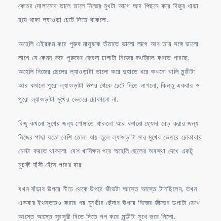
কোমর দোলানোর তালে তালে নিজের মুখটা আগে আর পিছনে করে বিজুর খাড়া
হয়ে থাকা ল্যাওড়া চেটে দিতে থাকলো.
অহেলি এইরকম করে পুরুষ মানুষকে তঁতাতে ভালো লাগে আর তার সঙ্গে ভালো
লাগে যে কেমন করে পুরুষের ফ্যেদা ঢালাটা নিজের কংট্রোল করতে পারছে.
অহেলি নিজের ছেলের ল্যাওড়াটা ভালো করে দুহাতে ধরে কখনো খালি মুন্ডীটা
আর কখনো পুরো ল্যাওড়াটা ঊপর থেকে চেটে দিতে লাগলো, কিন্তু একবার ও
পুরো ল্যাওড়াটা মুখের ভেতরে ঢোকালো না.
বিজু কখনো সুখের জন্য গোঙ্গাতে থাকলো আর কখনো ফ্যেদা বেড় করার জন্য
নিজের পাছা যতো বেশি তোলা যায় তুলে ল্যাওড়াটা মার মুখের ভেতরে ঢোকাবার
চেস্টা করতে থাকলো. বেশ খানিক্ষন পরে অহেলি ছেলের অবস্থা দেখে একটু
মুচকী হাঁসী হেঁসে পরের বার
যখন বাঁড়ার ঊপরে নীচে থেকে ঊপরে জীভটা আস্তে আস্তে টানছিলেন, তখন
একবার ইথস্ততও করার পর মুনডীর ছেঁদার ঊপরে নিজের জীভের ডগাটা রেখে
আস্তে আস্তে সুরসুরী দিতে দিতে গপ করে মুন্ডীটা মুখে ভরে নিলো.