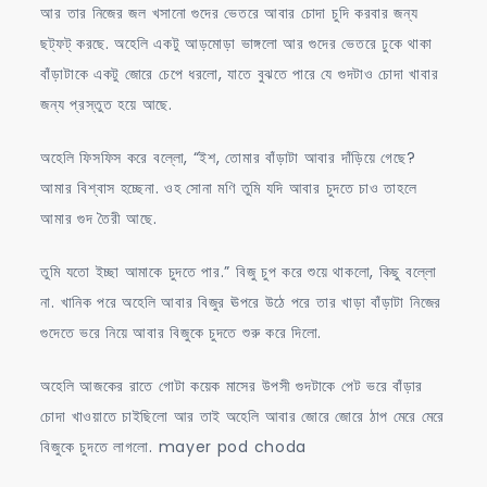
আর তার নিজের জল খসানো গুদের ভেতরে আবার চোদা চুদি করবার জন্য
ছট্‌ফট্ করছে. অহেলি একটু আড়মোড়া ভাঙ্গলো আর গুদের ভেতরে ঢুকে থাকা
বাঁড়াটাকে একটু জোরে চেপে ধরলো, যাতে বুঝতে পারে যে গুদটাও চোদা খাবার
জন্য প্রস্তুত হয়ে আছে.
অহেলি ফিসফিস করে বল্লো, “ইশ, তোমার বাঁড়াটা আবার দাঁড়িয়ে গেছে?
আমার বিশ্বাস হচ্ছেনা. ওহ সোনা মণি তুমি যদি আবার চুদতে চাও তাহলে
আমার গুদ তৈরী আছে.
তুমি যতো ইচ্ছা আমাকে চুদতে পার.” বিজু চুপ করে শুয়ে থাকলো, কিছু বল্লো
না. খানিক পরে অহেলি আবার বিজুর ঊপরে উঠে পরে তার খাড়া বাঁড়াটা নিজের
গুদেতে ভরে নিয়ে আবার বিজুকে চুদতে শুরু করে দিলো.
অহেলি আজকের রাতে গোটা কয়েক মাসের উপসী গুদটাকে পেট ভরে বাঁড়ার
চোদা খাওয়াতে চাইছিলো আর তাই অহেলি আবার জোরে জোরে ঠাপ মেরে মেরে
বিজুকে চুদতে লাগলো. mayer pod choda