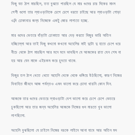
বিজু যত ঠাপ মারছিল, তত বুঝতে পারছিল যে মার গুদের চার দিকের মাংস
পেশী গুলো তার ল্যাওড়াটাকে চেপে চেপে ধরতে চাইছে আর ল্যাওড়াটা গোড়া
ওব্দি ঢোকাবার জন্য নিজেকে একটু জোর লাগাতে হচ্ছে.
মার গুদের ভেতরে বাঁড়াটা ঢোকাতে আর বেড় করতে বিজুর ভারি অতিন
হচ্ছিল্লো আর তাই বিজু কখনো কখনো অহেলির মাই দুটো দু হাতে চেপে ধরে
নীচে থেকে ঠাপ মারছিল আর মনে মনে ভাবছিল যে আজকের রাত যেন শেষ না
হয় আর যেন মাকে এইরকম করে চুদতে থাকে.
বিজুর তল ঠাপ খেতে খেতে অহেলি থেকে থেকে গুঙ্গিয়ে উঠছিলো, কারণ নিজের
বিবাহিত জীবনে আজ পর্যন্তও এমন ভালো করে চোদা খায়নি কোন দিন.
আজকে তার গুদের ভেতরে ল্যাওড়াটা বেশ ভালো করে চেপে চেপে ভেতরে
ঢুকছিলো আর তার জন্য অহেলির আজকে নিজের গুদ মারতে খুব ভালো
লাগছিলো.
অহেলি বুঝছিলো যে চাইলে নিজের বরকে লাইনে আনা যাবে আর অতিন মদ