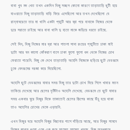
বাবা খুব মদ খেত তখন একদিন বিজু সচ্ছল কোনো কারণে তাড়াতাড়ি ছুটী হয়ে
যাওয়াতে বিজু তাড়াতাড়ি বাড়ি ফিরে এসেছিলো আর তখন দেখেছিলো যে
রান্নাঘরেতে তার মা খালি একটা প্যান্টি আর ব্রা পরে বাবাকে নিজের থেকে
দুরে সরাতে চাইছে আর বাবা খালি দু হাতে মাকে জড়িয়ে ধরতে চাইছে.
সেই দিন, বিজু নিজের মার ব্রা আর পাতলা সাদা রংয়ের প্যান্টিতে ঢাকা মাই
দুটো আর ঘন কালো কোঁকরাণ বালে ঢাকা ফুলো ফুলো গুদ থেকে নিজের চোখ
ফেরাতে পারেনি. বিজু কে দেখে তাড়াতাড়ি অহেলি নিজেকে ছড়িয়ে ছু্টে বেডরূমে
ঢুকে বেদরূমের দরজা করে দিয়েছিলো.
অহেলি ছুটে বেডরূমের যাবার সময় বিজু তার দুটো চোখ দিয়ে গিলে খাবার মতন
তাকিয়ে দেখেছে আর ছেলের দৃষ্টিটাও অহেলি দেখেছে. বেডরূমে তে ছুটে যাবার
সময় একবার ঘুরে বিজুর দিকে তাকাতেই ছেলের জ়িপের কাছে উঁচু হয়ে থাকা
তাও অহেলির চোখের থেকে এড়ায়নি.
এখন বিজুর ঘরে অহেলি বিজুর বিছানার পাশে দাঁড়িয়ে আছে, আর বিজুর সামনে
নিজের কাপড় গুলো একে এক করে আস্তে আস্তে খুলছে. বিজু অন্ধকারে