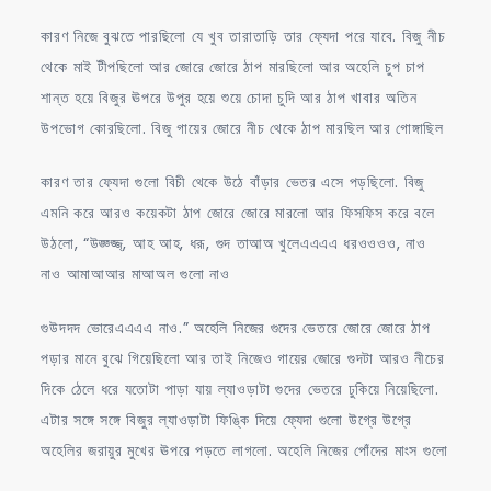
কারণ নিজে বুঝতে পারছিলো যে খুব তারাতাড়ি তার ফ্যেদা পরে যাবে. বিজু নীচ
থেকে মাই টীপছিলো আর জোরে জোরে ঠাপ মারছিলো আর অহেলি চুপ চাপ
শান্ত হয়ে বিজুর ঊপরে উপুর হয়ে শুয়ে চোদা চুদি আর ঠাপ খাবার অতিন
উপভোগ কোরছিলো. বিজু গায়ের জোরে নীচ থেকে ঠাপ মারছিল আর গোঙ্গাছিল
কারণ তার ফ্যেদা গুলো বিচী থেকে উঠে বাঁড়ার ভেতর এসে পড়ছিলো. বিজু
এমনি করে আরও কয়েকটা ঠাপ জোরে জোরে মারলো আর ফিসফিস করে বলে
উঠলো, “উঙ্জ্জ্জ্, আহ আহ, ধরূ, গুদ তাআঅ খুলেএএএএ ধরওওওও, নাও
নাও আমাআআর মাআঅল গুলো নাও
গুউদদদ ভোরেএএএএ নাও.” অহেলি নিজের গুদের ভেতরে জোরে জোরে ঠাপ
পড়ার মানে বুঝে গিয়েছিলো আর তাই নিজেও গায়ের জোরে গুদটা আরও নীচের
দিকে ঠেলে ধরে যতোটা পাড়া যায় ল্যাওড়াটা গুদের ভেতরে ঢুকিয়ে নিয়েছিলো.
এটার সঙ্গে সঙ্গে বিজুর ল্যাওড়াটা ফিঙ্কি দিয়ে ফ্যেদা গুলো উগ্রে উগ্রে
অহেলির জরায়ুর মুখের ঊপরে পড়তে লাগলো. অহেলি নিজের পোঁদের মাংস গুলো