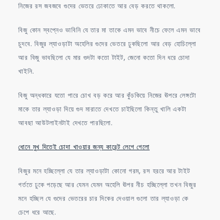
নিজের রস জবজবে গুদের ভেতরে ঢোকাতে আর বেড় করতে থাকলো.
বিজু কোন স্বপ্নেও ভাবিনি যে তার মা তাকে এমন ভাবে নীচে ফেলে এমন ভাবে
চুদবে. বিজুর ল্যাওড়াটা অহেলির গুদের ভেতরে ঢুকছিলো আর বেড় হোচিল্লো
আর বিজু ভাবছিলো যে মার গুদটা কতো টাইট, জেনো কতো দিন ধরে চোদা
খাইনি.
বিজু অন্ধকারে যতো পারে চোখ বড় করে আর কুঁচকিয়ে নিজের ঊপরে লেঙ্গটো
মাকে তার ল্যাওড়া দিয়ে গুদ মারাতে দেখতে চাইছিলো কিন্তু খালি একটা
আবছা আউটলাইনটাই দেখতে পারছিলো.
ধোনে মুখ দিতেই চোদা খাওয়ার জন্য কারেন্ট লেগে গেলো
বিজুর মনে হচ্ছিল্লো যে তার ল্যাওড়াটা কোনো গরম, রস হররে আর টাইট
গর্ততে ঢুকে পড়েছে আর যেমন যেমন অহেলি ঊপর নীচ হচ্ছিল্লো তখন বিজুর
মনে হচ্ছিল যে গুদের ভেতরের চার দিকের দেওয়াল গুলো তার ল্যাওড়া কে
চেপে ধরে আছে.