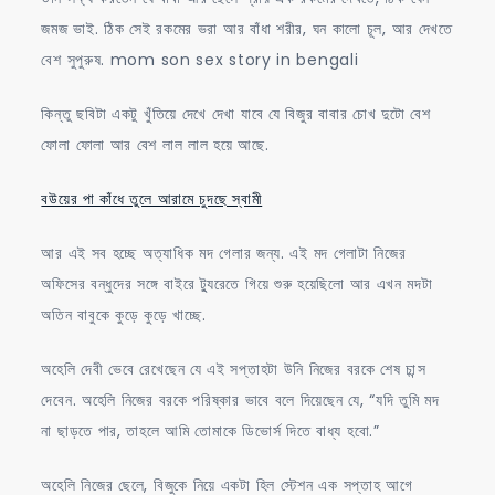
জমজ ভাই. ঠিক সেই রকমের ভরা আর বাঁধা শরীর, ঘন কালো চূল, আর দেখতে
বেশ সুপুরুষ. mom son sex story in bengali
কিন্তু ছবিটা একটু খুঁতিয়ে দেখে দেখা যাবে যে বিজুর বাবার চোখ দুটো বেশ
ফোলা ফোলা আর বেশ লাল লাল হয়ে আছে.
বউয়ের পা কাঁধে তুলে আরামে চুদছে স্বামী
আর এই সব হচ্ছে অত্যাধিক মদ গেলার জন্য. এই মদ গেলাটা নিজের
অফিসের বন্ধুদের সঙ্গে বাইরে ট্যুরেতে গিয়ে শুরু হয়েছিলো আর এখন মদটা
অতিন বাবুকে কুড়ে কুড়ে খাচ্ছে.
অহেলি দেবী ভেবে রেখেছেন যে এই সপ্তাহটা উনি নিজের বরকে শেষ চান্স
দেবেন. অহেলি নিজের বরকে পরিষ্কার ভাবে বলে দিয়েছেন যে, “যদি তুমি মদ
না ছাড়তে পার, তাহলে আমি তোমাকে ডিভোর্স দিতে বাধ্য হবো.”
অহেলি নিজের ছেলে, বিজুকে নিয়ে একটা হিল স্টেশন এক সপ্তাহ আগে