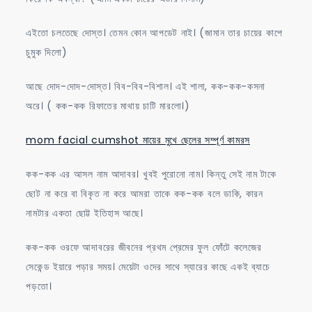
এইতো চলতেছে দোস্ত। তেমন কোন আপডেট নাই। (জামান তার চায়ের কাপে
চুমুক দিলো)
আছে দোদ-দোদ-দোস্ত। বিব-বিব-বিশাল। এই শালা, কক-কক-কসনা
অরে। ( কক-কক রিফাতের মাথায় চাটি মারলো।)
mom facial cumshot মায়ের মুখে ছেলের সম্পূর্ণ কামরস
কক-কক এর আসল নাম আদাবর। খুবই পুরোনো নাম। কিন্তু সেই নাম টাকে
ছোট না করে বা বিকৃত না করে আমরা তাকে কক-কক বলে ডাকি, কারন
নামটার একতা ছোট্ট ইতিহাস আছে।
কক-কক ওরফে আদাবরের জীবনের প্রথম প্রেমের ফুল ফোঁটে কলেজের
সেকেন্ড ইয়ারে পড়ার সময়। মেয়েটা ওদের সাথে স্যারের কাছে একই ব্যাচে
পড়তো।