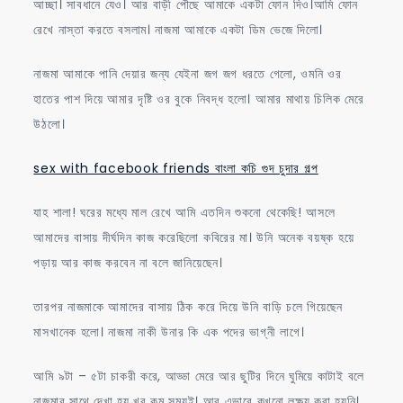
আচ্ছা। সাবধানে যেও। আর বাড়ী পৌছে আমাকে একটা ফোন দিও।আমি ফোন
রেখে নাস্তা করতে বসলাম। নাজমা আমাকে একটা ডিম ভেজে দিলো।
নাজমা আমাকে পানি দেয়ার জন্য যেইনা জগ জগ ধরতে গেলো, ওমনি ওর
হাতের পাশ দিয়ে আমার দৃষ্টি ওর বুকে নিবদ্ধ হলো। আমার মাথায় চিলিক মেরে
উঠলো।
sex with facebook friends বাংলা কচি গুদ চুদার গল্প
যাহ শালা! ঘরের মধ্যে মাল রেখে আমি এতদিন শুকনো থেকেছি! আসলে
আমাদের বাসায় দীর্ঘদিন কাজ করেছিলো কবিরের মা। উনি অনেক বয়ষ্ক হয়ে
পড়ায় আর কাজ করবেন না বলে জানিয়েছেন।
তারপর নাজমাকে আমাদের বাসায় ঠিক করে দিয়ে উনি বাড়ি চলে গিয়েছেন
মাসখানেক হলো। নাজমা নাকী উনার কি এক পদের ভাগ্নী লাগে।
আমি ৯টা – ৫টা চাকরী করে, আড্ডা মেরে আর ছুটির দিনে ঘুমিয়ে কাটাই বলে
নাজমার সাথে দেখা হয় খুব কম সময়ই। আর এভাবে কখনো লক্ষ্য করা হয়নি।