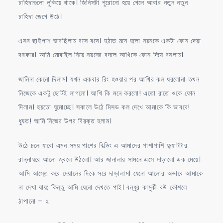
চাহিদাগুলো লুকিয়ে থাকে। জিনিসটা পুরোনো হয়ে গেলে আবার নতুন নতুন
চাহিদা জেগে উঠে।
এসব ছাইপাশ ভাবছিলাম বসে বসে। হঠাত মনে হলো নয়নকে একটা ফোন দেয়া
দরকার। আমি মোবাইল নিয়ে নয়নের বদলে আখিকে ফোন দিয়ে বসলাম।
জানিনা কেনো দিলাম। যখন একবার রিং হওয়ার পর আখির কল ধরলোনা তখন
নিজেকে একটু ছোটই লাগলো। আখি কি মনে করলো! এতো রাতে ওকে ফোন
দিলাম। হয়তো ঘুমোচ্ছে। সকালে উঠে মিসড কল দেখে আমাকে কি ভাববে!
ধ্যুত! আমি নিজের উপর বিরক্ত হলাম।
উঠে চলে যাবো এমন সময় পাশের বিল্ডিং এ আমাদের পাশাপাশি ফ্ল্যাটটার
রান্নাঘরে আলো জ্বলে উঠলো। আর জানালার সামনে এসে দাড়ালো এক মেয়ে।
আমি আস্তে করে দেয়ালের দিকে সরে দাড়ালাম। যেনো আলোর অভাবে আমাকে
না দেখা যায়; কিন্তু আমি যেনো দেখতে পাই। বন্ধুর কামুকী বউ কৌশলে
ঠাপানো – ২