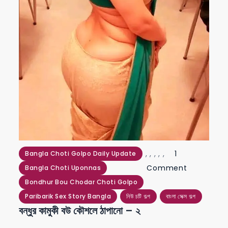
,
,
,
,
,
1
Bangla Choti Golpo Daily Update
on
Comment
Bangla Choti Uponnas
বন্ধুর
Bondhur Bou Chodar Choti Golpo
কামুকী
Paribarik Sex Story Bangla
নিউ চটি গল্প
বাংলা সেক্স গল্প
বন্ধুর কামুকী বউ কৌশলে ঠাপানো – ২
বউ
কৌশলে