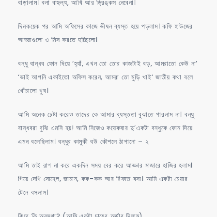
বাড়ালাম। বলা বাহুল্য, আখি আর ড্রিঙ্কস নেবেনা।
দিনকয়েক পর আমি অফিসের কাজে ভীষন ব্যস্ত হয়ে পড়লাম। কফি হাউজের
আড্ডাগুলো ও মিস করতে হচ্ছিলো।
বন্ধু বান্ধব ফোন দিয়ে ‘হ্যাঁ, এখন তো তোর কাজটাই বড়, আমরাতো কেউ না’
‘ভাই আপনি একাইতো অফিস করেন, আমরা তো মুড়ি খাই’ জাতীয় কথা বলে
খোঁচালো খুব।
আমি অনেক চেষ্টা করেও তাদের কে আমার ব্যস্ততা বুঝাতে পারলাম না। বন্ধু
বান্ধবরা বুঝি এমনি হয়! আমি নিজেও কয়েকবার দু’একটা বন্ধুকে ফোন দিয়ে
এমন বলেছিলাম। বন্ধুর কামুকী বউ কৌশলে ঠাপানো – ২
আমি তাই রাগ না করে একদিন সময় বের করে আড্ডার মাজারে হাজির হলাম।
গিয়ে দেখি সোহেল, জামান, কক-কক আর রিফাত বসা। আমি একটা চেয়ার
টেনে বসলাম।
কিরে কি অবস্থা? (আমি একটা চায়ের অর্ডার দিলাম)