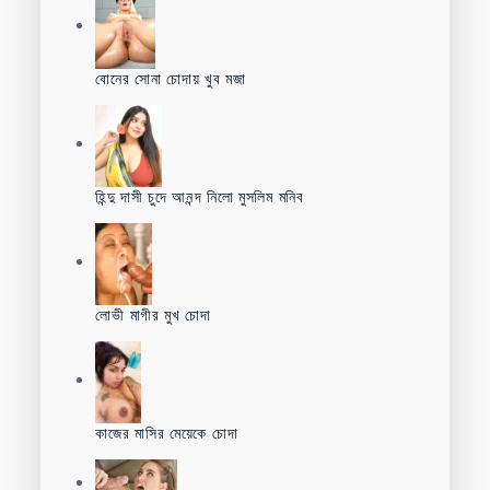
বোনের সোনা চোদায় খুব মজা
হিন্দু দাসী চুদে আনন্দ নিলো মুসলিম মনিব
লোভী মাগীর মুখ চোদা
কাজের মাসির মেয়েকে চোদা