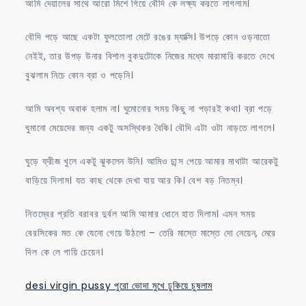
আমি দেয়ালের সাথে আরো মিশে গিয়ে বৌদি কে লক্ষ্য করতে লাগলাম।
বৌদি পড়ে আছে একটা ফুলতোলা মেটে রঙের ম্যাক্সি। উপড়ে কোন ওড়নাতো
নেইই, তার উপড় উনার বিশাল বুকদুটোকে নিজের মধ্যে মারামারি করতে দেখে
বুঝলাম নিচে কোন ব্রা ও পড়েনি।
আমি অবশ্য অবাক হলাম না। ঘুমোনোর সময় কিছু না পড়ারই কথা। ব্রা পড়ে
ঘুমানো মেয়েদের জন্য একটু অসস্থিকর বৈকি। বৌদি এটা ওটা নাড়তে লাগলে।
ঘুড়ে ফ্রীজ খুলে একটু ঝুকলেন উনি। আমিও চান্স পেয়ে আমার মাথাটা আরেকটু
বাড়িয়ে দিলাম। যত কাছ থেকে দেখা যায় আর কি। বেশ বড় নিতম্ব।
নিতম্বের প্রতি বরাবর দুর্বল আমি আমার ধোনে হাত দিলাম। এমন সময়
বেরসিকের মত কে যেনো গেয়ে উঠলো – তেরি মাস্তে মাস্তে দো নেয়েন, মেরে
দিল কে লে গায়ি চেয়েন।
desi virgin pussy পুরো ভোদা মুখে ঢুকিয়ে চুষলাম