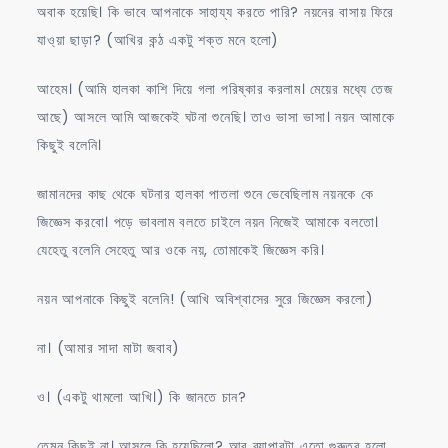
অবাক হয়েছি। কি ভাবে আপনাকে সাহায্য করতে পারি? নয়নের বাসায় ফিরে
যাও্য়া ছাড়া? (আখির কন্ঠ একটু শক্ত মনে হলো)
আহেম। (আমি হালকা কাশি দিয়ে গলা পরিষ্কার করলাম। মেয়ের মধ্যে তেজ
আছে) আসলে আমি আজকেই ঘটনা শুনেছি। তাও ভাসা ভাসা। নয়ন আমাকে
কিছুই বলেনি।
জামানদের কাছ থেকে ঘটনার হালকা পাতলা শুনে ভেবেছিলাম নয়নকে কে
জিজ্ঞেস করবো। পড়ে ভাবলাম বলতে চাইলে নয়ন নিজেই আমাকে বলতো।
যেহেতু বলেনি সেহেতু আর ওকে নয়, তোমাকেই জিজ্ঞেস করি।
নয়ন আপনাকে কিছুই বলেনি! (আখি অবিশ্বাসের সুরে জিজ্ঞেস করলো)
না। (আমার সাদা মাটা জবাব)
ও। (একটু থামলো আখি।) কি জানতে চান?
তেমন কিছুই না। আসলে কি হয়েছিলো? আর ব্যাপারটা এতো গুরুতর হলো