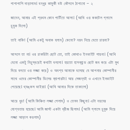
পাশাপাশি দাড়ালাম। বন্ধুর কামুকী বউ কৌশলে ঠাপানো – ২
জানেন, আমার এই প্রথম কোন পার্টিতে আসা। (আখি ওর ককটেল গ্লাসে
চুমুক দিলো)
তাই নাকি! (আমি একটু অবাক হলাম) কেনো? নয়ন নিয়ে যেতে চায়না?
আসলে তা না। ওর চাকরিটা ছোট তো, তাই কোথাও ইনভাইট পায়না। (আখি
যেনো একটু নিচুস্বরেই কথাটা বললো। হয়তো হাসব্যান্ড ছোট জব করে এটা মুখ
দিয়ে বলতে ওর লজ্জা করে) ও অবশ্য আমাকে বলেছে যে আপনার কোম্পানীর
সাথে ওদের কোম্পানীর ডিলের ব্যাপারটা। আর সেজন্যই ও এখানে ইনভাইট
পেয়েছে। থ্যঙ্কস ভাইয়া। (আখি আমার দিকে তাকালো)
আরে ধুর! (আমি কিঞ্চিত লজ্জা পেলাম) ও তেমন কিছুনা। এটা নয়নের
যোগ্যতায় হয়েছে। আমি জাস্ট একটা ব্রীজ ছিলাম। (আমি গ্লাসে চুমুক দিয়ে
লজ্জা আড়াল করলাম)