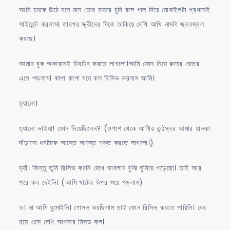
আমি চমকে ঊঠে মনে মনে তোর মায়রে চুদি বলে গাল দিয়ে মোবাইলটা প্রথমেই
সাইলেন্ট করলাম। তারপর স্ক্রীনের দিকে তাকিয়ে দেখি আখি নামটা জ্বলজ্বল
করছে।
আমার বুক অকারনেই ঢিবঢিব করতে লাগলো।আমি ফোন নিয়ে রুমের ভেতর
এসে পড়লাম। কাপা কাপা মনে কল রিসিভ করলাম আমি।
হ্যালো।
হ্যালো ভাইয়া! ফোন দিয়েছিলেন? (ওপাশ থেকে আখির কন্ঠস্বর আমার হালকা
দাঁড়ানো ধনটাকে আস্তে আস্তে শক্ত করতে লাগলো।)
হ্যাঁ। কিন্তু তুমি রিসিভ করনি দেখে ভাবলাম বুঝি ঘুমিয়ে পড়েছো। তাই আর
পরে কল দেইনি। (আমি খাটের উপর শুয়ে পড়লাম)
ও। না আমি ঘুমোইনি। গোসল করছিলাম তাই ফোন রিসিভ করতে পারিনি। বের
হয়ে এসে দেখি আপনার মিসড কল।