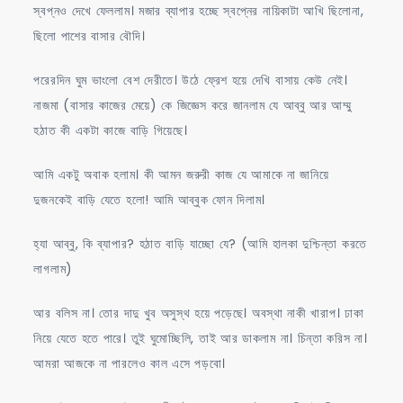
স্বপ্নও দেখে ফেললাম। মজার ব্যাপার হচ্ছে স্বপ্নের নায়িকাটা আখি ছিলোনা,
ছিলো পাশের বাসার বৌদি।
পরেরদিন ঘুম ভাংলো বেশ দেরীতে। উঠে ফ্রেশ হয়ে দেখি বাসায় কেউ নেই।
নাজমা (বাসার কাজের মেয়ে) কে জিজ্ঞেস করে জানলাম যে আব্বু আর আম্মু
হঠাত কী একটা কাজে বাড়ি গিয়েছে।
আমি একটু অবাক হলাম। কী আমন জরুরী কাজ যে আমাকে না জানিয়ে
দুজনকেই বাড়ি যেতে হলো! আমি আব্বুক ফোন দিলাম।
হ্যা আব্বু, কি ব্যাপার? হঠাত বাড়ি যাচ্ছো যে? (আমি হালকা দুশ্চিন্তা করতে
লাগলাম)
আর বলিস না। তোর দাদু খুব অসুস্থ হয়ে পড়েছে। অবস্থা নাকী খারাপ। ঢাকা
নিয়ে যেতে হতে পারে। তুই ঘুমোচ্ছিলি, তাই আর ডাকলাম না। চিন্তা করিস না।
আমরা আজকে না পারলেও কাল এসে পড়বো।