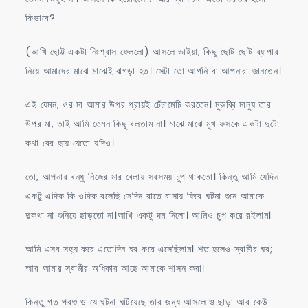
কিভাবে?
(আখি ছোট্ট একটা নিঃশ্বাস ফেললো) আসলে ভাইয়া, কিছু ছোট ছোট ব্যাপার
নিয়ে আমাদের মাঝে মাঝেই ঝগড়া হত। সেটা তো আপনি বা আপনারা জানতেন।
এই যেমন, ওর মা আমার উপর প্রায়ই চেঁচামেচি করতেন। মুরুব্বি মানুষ তার
উপর মা, তাই আমি তেমন কিছু বলতাম না। মাঝে মাঝে মুখ ফসকে একটা দুটো
কথা বের হয়ে যেতো যদিও।
তো, আপনার বন্ধু নিজের মার বেলায় সবসময় চুপ থাকতো। কিন্তু আমি যেদিন
একটু এদিক কি ওদিক বলেছি সেদিন রাতে বাসায় ফিরে ঘটনা শুনে আমাকে
দুকথা না শুনিয়ে ছাড়তো না।আখি একটু দম নিলো। আমিও চুপ করে রইলাম।
আমি এসব সহ্য করে এতোদিন ঘর করে এসেছিলাম। শত হলেও স্বামীর ঘর;
আর আমার স্বামীর অধিকার আছে আমাকে শাসন করা।
কিন্তু গত পরশু ও যে ঘটনা ঘটিয়েছে তার জন্য আসলে ও ছাড়া আর কেউ