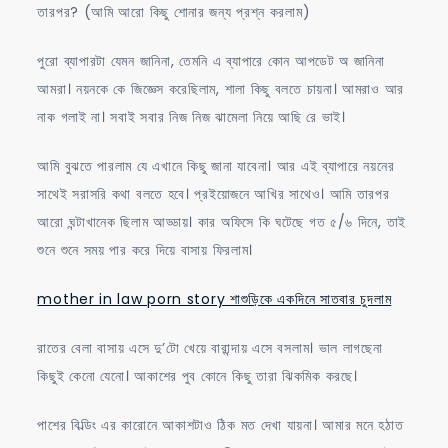
তারপর? (আমি আরো কিছু শোনার জন্য প্রশ্ন করলাম)
পুরো ব্যাপারটা যেমন জানিনা, তেমনি এ ব্যাপারে কোন আপডেট অ জানিনা
আমরা। নয়নকে কে জিজ্ঞেস করেছিলাম, শালা কিছু বলতে চায়না। আমরাও আর
নাক গলাই না। সবাই সবার নিজ নিজ ঝামেলা নিয়ে আছি রে ভাই।
আমি বুঝতে পারলাম যে এখানে কিছু জানা যাবেনা। আর এই ব্যাপারে নয়নের
সাথেই সরাসরি কথা বলতে হবে। প্রইয়োজনে আখির সাথেও। আমি তারপর
আরো ঘন্টাখানেক ছিলাম আড্ডায়। কার অফিসে কি ঘটেছে গত ৫/৬ দিনে, তাই
শুনে শুনে সময় পার করে দিয়ে বাসায় ফিরলাম।
mother in law porn story শাশুড়িকে একদিনে সাতবার চুদলাম
রাতের বেলা বাসায় এসে দু’টো খেয়ে বারান্দায় এসে বসলাম। ভাল লাগছেনা
কিছুই কেনো যেনো। আকাশের পুব কোনে কিছু তারা ঝিকমিক করছে।
পাশের বিল্ডিং এর কারোনে আকাশটাও ঠিক মত দেখা যায়না। আমার মনে হঠাত