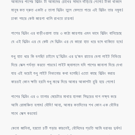
আমাদের পাশের বিল্ডিং টা আমাদের চোখের সামনে দাঁড়িয়ে গেলো। টাকা থাকলে
মানুষ কত দ্রুত একটা ৫ তালা বিল্ডিং তুলে ফেলতে পারে এই বিল্ডিং তার নমুনা।
ঢাকা শহরে কেউ জায়গা খালি রাখতে চায়না।
পাশের বিল্ডিং এর বাড়ীওয়ালা তার ৩ কাঠা জায়গায় এমন ভাবে বিল্ডিং বানিয়েছে
যে এই বিল্ডিং এর যে কেউ সে বিল্ডিং এর যে কারো হাত ধরে বসে থাকিতে হবে।
শুধু হাত ধরে কি বলছি! চাইলে দু’বিল্ডিং এর দু’জন রাতের বেলা লাইট নিভিয়ে
দিয়ে সেক্স পর্যন্ত করতে পারবে। লাইট জ্বালালে যদি পাশের জানালা দিয়ে দেখা
যায় এই ভয়েই শুধু লাইট নিভানোর কথা বলেছি। এতো কাছে বিল্ডিং করায়
কাররই কোন ক্ষতি হয়নি শুধু মাঝে দিয়ে আমার আকাশটা চুরি হয়ে গেলো।
পাশের বিল্ডিং এর ৩ তালার মেয়েটার মাথায় হালকা সিদুরের দাগ লক্ষ্য করে
আমি রোমাঞ্চিত হলাম। বৌদি! আহা, আমার কতদিনের শখ কোন এক বৌদির
সাথে সেক্স করবো।
কেনো জানিনা, হয়তো চটি পড়ার কারনেই, বৌদিদের প্রতি আমি বরাবর দুর্বল।