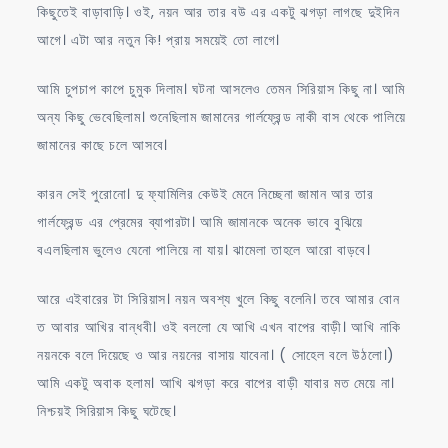
কিছুতেই বাড়াবাড়ি। ওই, নয়ন আর তার বউ এর একটু ঝগড়া লাগছে দুইদিন
আগে। এটা আর নতুন কি! প্রায় সময়েই তো লাগে।
আমি চুপচাপ কাপে চুমুক দিলাম। ঘটনা আসলেও তেমন সিরিয়াস কিছু না। আমি
অন্য কিছু ভেবেছিলাম। শুনেছিলাম জামানের গার্লফ্রেন্ড নাকী বাস থেকে পালিয়ে
জামানের কাছে চলে আসবে।
কারন সেই পুরোনো। দু ফ্যামিলির কেউই মেনে নিচ্ছেনা জামান আর তার
গার্লফ্রেন্ড এর প্রেমের ব্যাপারটা। আমি জামানকে অনেক ভাবে বুঝিয়ে
বএলছিলাম ভুলেও যেনো পালিয়ে না যায়। ঝামেলা তাহলে আরো বাড়বে।
আরে এইবারের টা সিরিয়াস। নয়ন অবশ্য খুলে কিছু বলেনি। তবে আমার বোন
ত আবার আখির বান্ধবী। ওই বললো যে আখি এখন বাপের বাড়ী। আখি নাকি
নয়নকে বলে দিয়েছে ও আর নয়নের বাসায় যাবেনা। ( সোহেল বলে উঠলো।)
আমি একটু অবাক হলাম। আখি ঝগড়া করে বাপের বাড়ী যাবার মত মেয়ে না।
নিশ্চয়ই সিরিয়াস কিছু ঘটেছে।