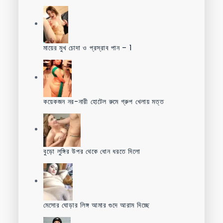
মায়ের মুখ চোদা ও প্রস্রাব পান – 1
কয়েকজন নর-নারী হোটেল রুমে গ্রুপ খেলায় মত্ত
বুড়ো লুঙ্গির উপর থেকে ধোন ধরতে দিলো
মেসোর ঘোড়ার লিঙ্গ আমার গুদে আরাম দিচ্ছে