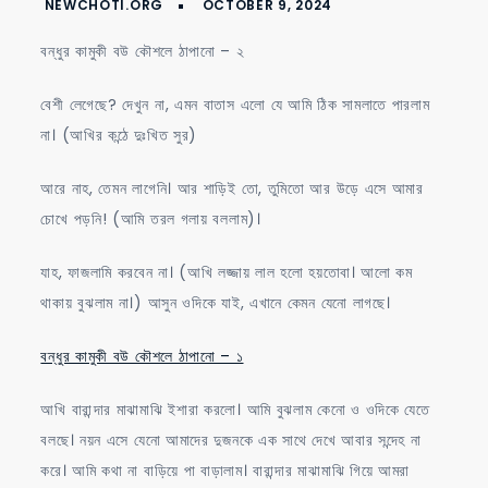
ঠাপানো
বন্ধুর কামুকী বউ কৌশলে ঠাপানো – ২
–
২
বেশী লেগেছে? দেখুন না, এমন বাতাস এলো যে আমি ঠিক সামলাতে পারলাম
না। (আখির কন্ঠে দুঃখিত সুর)
আরে নাহ, তেমন লাগেনি। আর শাড়িই তো, তুমিতো আর উড়ে এসে আমার
চোখে পড়নি! (আমি তরল গলায় বললাম)।
যাহ, ফাজলামি করবেন না। (আখি লজ্জায় লাল হলো হয়তোবা। আলো কম
থাকায় বুঝলাম না।) আসুন ওদিকে যাই, এখানে কেমন যেনো লাগছে।
বন্ধুর কামুকী বউ কৌশলে ঠাপানো – ১
আখি বারান্দার মাঝামাঝি ইশারা করলো। আমি বুঝলাম কেনো ও ওদিকে যেতে
বলছে। নয়ন এসে যেনো আমাদের দুজনকে এক সাথে দেখে আবার সন্দেহ না
করে। আমি কথা না বাড়িয়ে পা বাড়ালাম। বারান্দার মাঝামাঝি গিয়ে আমরা