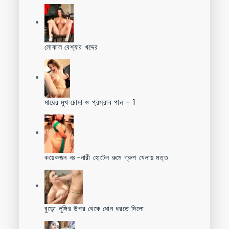
লোকাল বেশ্যার খদ্দের
মায়ের মুখ চোদা ও প্রস্রাব পান – 1
কয়েকজন নর-নারী হোটেল রুমে গ্রুপ খেলায় মত্ত
বুড়ো লুঙ্গির উপর থেকে ধোন ধরতে দিলো