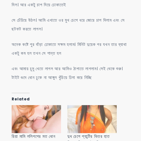
দিল। আর একটু চাপ দিয়ে ঢোকাতেই
সে চেঁচিয়ে উঠল। আমি এখাতে ওর মুখ চেপে ধরে জোরে চাপ দিলাম এবং সে
ছটফট করতে লাগল।
অনেক কষ্টে পুর বাঁড়া ঢোকাতে সক্ষম হলাম। মিনিট দুয়েক পর যখন তার ব্যাথা
একটু কম হল তখন সে শান্ত হল
এবং আমায় চুমু খেতে লাগল আর আমিও ঠাপাতে লাগলাম। সেই থেকে শুরু।
টাইট গুদে ধোন ঢুকে না আঙ্গুল খুঁচিয়ে ঢিলা করে নিচ্ছি
Related
রিয়া মামি ললিপপের মত ধোন
দুধ চেপে প্যান্টির ভিতর হাত