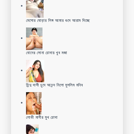
মেসোর ঘোড়ার লিঙ্গ আমার গুদে আরাম দিচ্ছে
বোনের সোনা চোদায় খুব মজা
হিন্দু দাসী চুদে আনন্দ নিলো মুসলিম মনিব
লোভী মাগীর মুখ চোদা