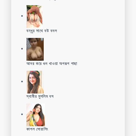
বন্ধুর সাথে বউ বদল
আদর করে গুদ খাওয়া অপরূপ পাছা
স্বামীর মুসলিম বস
কাপল সোয়াপিং