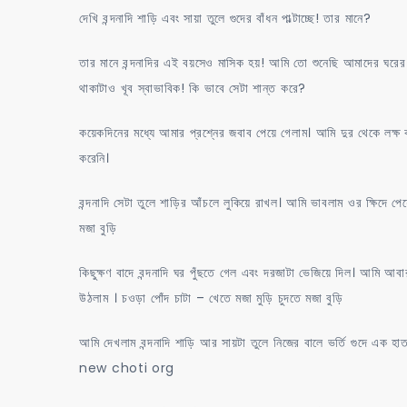
দেখি বন্দনাদি শাড়ি এবং সায়া তুলে গুদের বাঁধন পাল্টাচ্ছে! তার মানে?
তার মানে বন্দনাদির এই বয়সেও মাসিক হয়! আমি তো শুনেছি আমাদের ঘরের 
থাকাটাও খূব স্বাভাবিক! কি ভাবে সেটা শান্ত করে?
কয়েকদিনের মধ্যে আমার প্রশ্নের জবাব পেয়ে গেলাম। আমি দুর থেকে লক্ষ
করেনি।
বন্দনাদি সেটা তুলে শাড়ির আঁচলে লুকিয়ে রাখল। আমি ভাবলাম ওর ক্ষিদে পে
মজা বুড়ি
কিছুক্ষণ বাদে বন্দনাদি ঘর পুঁছতে গেল এবং দরজাটা ভেজিয়ে দিল। আমি আব
উঠলাম । চওড়া পোঁদ চাটা – খেতে মজা মুড়ি চুদতে মজা বুড়ি
আমি দেখলাম বন্দনাদি শাড়ি আর সায়টা তুলে নিজের বালে ভর্তি গুদে এক 
new choti org