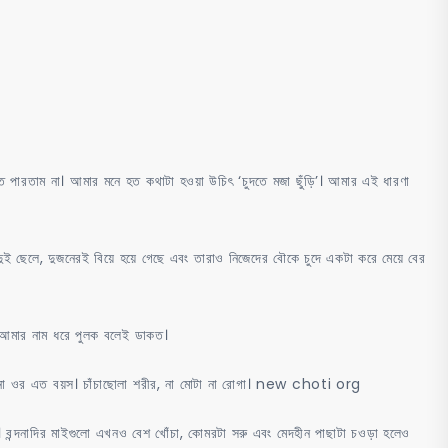
পোঁদ
চাটা
–
খেতে
মজা
মুড়ি
ে পারতাম না। আমার মনে হত কথাটা হওয়া উচিৎ ‘চুদতে মজা ছুঁড়ি’। আমার এই ধারণা
চুদতে
মজা
বুড়ি
ার দুই ছেলে, দুজনেরই বিয়ে হয়ে গেছে এবং তারাও নিজেদের বৌকে চুদে একটা করে মেয়ে বের
ে আমার নাম ধরে পুলক বলেই ডাকত।
তনা ওর এত বয়স। চাঁচাছোলা শরীর, না মোটা না রোগা। new choti org
া। বন্দনাদির মাইগুলো এখনও বেশ খোঁচা, কোমরটা সরু এবং মেদহীন পাছাটা চওড়া হলেও