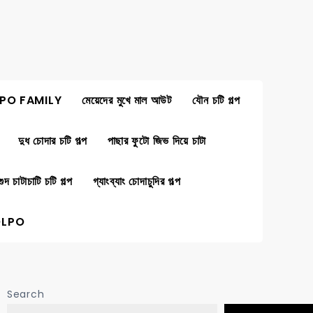
PO FAMILY
মেয়েদের মুখে মাল আউট
যৌন চটি গল্প
দুধ চোদার চটি গল্প
পাছার ফুটো জিভ দিয়ে চাটা
গুদ চাটাচাটি চটি গল্প
গ্যাংব্যাং চোদাচুদির গল্প
OLPO
Search