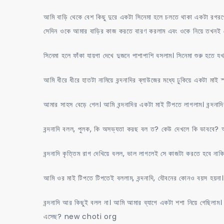
আমি বাড়ি থেকে বেশ কিছু দুরে একটা সিনেমা হলে চলতে থাকা একটা রগরগে 
সেদিন ওকে আমার বাড়ির কাজ করতে বারণ করলাম এবং ওকে নিয়ে তখন
সিনেমা হলে ফাঁকা যায়গা দেখে দুজনে পাশাপাশি বসলাম। সিনেমা শুরু হতে 
আমি ধীরে ধীরে হাতটা নামিয়ে বন্দনাদির ব্লাউজের মধ্যে ঢুকিয়ে একটা মাই 
আমার সাহস বেড়ে গেল। আমি বন্দনাদির একটা মাই টিপতে লাগলাম। বন্দনাদ
বন্দনাদি বলল, পুলক, কি অসভ্যতা করছ বল ত? কেউ দেখলে কি ভাববে? 
বন্দনাদি কৃত্তিম রাগ দেখিয়ে বলল, ভাল লাগলেই সে কাজটা করতে হবে 
আমি ওর মাই টিপতে টিপতেই বললাম, বন্দনাদি, যৌবনের কোনও বয়স হয়না।
বন্দনাদি আর কিছুই বলল না। আমি আমার ব্যাগে একটা শশা নিয়ে গেছিলাম।
এসেছ? new choti org