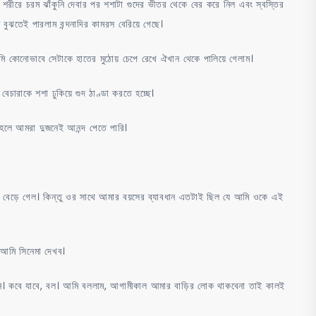
াদি শরীরে চরম ঝাঁকুনি দেবার পর শশাটা গুদের ভীতর থেকে বের করে নিল এবং স্বস্তির
 বুঝতেই পারলাম বন্দনাদির কামরস বেরিয়ে গেছে।
ি কোনোভাবে সেটাকে হাতের মুঠোয় চেপে রেখে ঐখান থেকে পালিয়ে গেলাম।
েচারাকে শশা ঢুকিয়ে গুদ ঠাণ্ডা করতে হচ্ছে।
তাহলে আমরা দুজনেই আনন্দ পেতে পারি।
বে বেড়ে গেল। কিন্তু ওর সাথে আমার বয়সের ব্যাবধান এতটাই ছিল যে আমি ওকে এই
র আমি সিনেমা দেখব।
দেখিনি। কবে যাবে, বল। আমি বললাম, আগামীকাল আমার বাড়ির লোক থাকবেনা তাই কালই