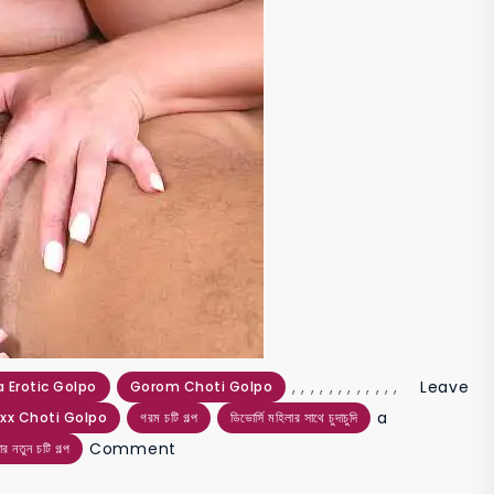
,
,
,
,
,
,
,
,
,
,
,
,
Leave
 Erotic Golpo
Gorom Choti Golpo
a
xx Choti Golpo
গরম চটি গল্প
ডিভোর্সি মহিলার সাথে চুদাচুদি
on
Comment
ার নতুন চটি গল্প
চওড়া