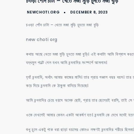
চওড়া পোঁদ চাটা – খেতে মজা মুড়ি চুদতে মজা বুড়ি
চওড়া পোঁদ চাটা – খেতে মজা মুড়ি চুদতে মজা বুড়ি
new choti org
কথায় আছে খেতে মজা মুড়ি চুদতে মজা বুড়ি। এই কথাটা আমি বিশ্বাস করত
বদ্ধমুল পাল্টে গেল যখন আমি বন্দনাদির সংস্পর্শে আসলাম।
হ্যাঁ বন্দনাদি, অর্থাৎ আমার কাজের মাসি। তার প্রায় পঞ্চাশ বছর বয়স। ত
করে দিয়ে বন্দনাদি কে ঠাকুমা বানিয়ে দিয়েছে।
আমি বন্দনাদির চেয়ে বয়সে অনেক ছোট, প্রায় তার ছেলেরই বয়সি, তাই স
ওকে দেখলেই আমার কেমন একটা আকর্ষণ হত। বন্দনাদি কে দেখে মনেই হ
শুধু চুলে একটু পাক ধরা ছাড়া বয়সের কোনও লক্ষণই বন্দনাদির শরীরে ছিলন