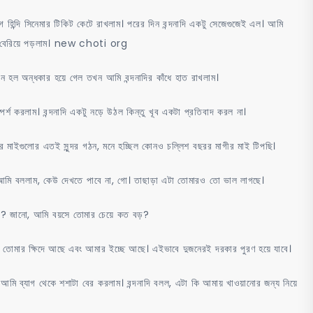
হিন্দি সিনেমার টিকিট কেটে রাখলাম। পরের দিন বন্দনাদি একটু সেজেগুজেই এল। আমি
ই বেরিয়ে পড়লাম। new choti org
যখন হল অন্ধকার হয়ে গেল তখন আমি বন্দনাদির কাঁধে হাত রাখলাম।
স্পর্শ করলাম। বন্দনাদি একটু নড়ে উঠল কিন্তু খূব একটা প্রতিবাদ করল না।
ির মাইগুলোর এতই সুন্দর গঠন, মনে হচ্ছিল কোনও চল্লিশ বছরর মাগীর মাই টিপছি।
আমি বললাম, কেউ দেখতে পাবে না, গো। তাছাড়া এটা তোমারও তো ভাল লাগছে।
নাকি? জানো, আমি বয়সে তোমার চেয়ে কত বড়?
 তোমার ক্ষিদে আছে এবং আমার ইচ্ছে আছে। এইভাবে দুজনেরই দরকার পুরণ হয়ে যাবে।
 আমি ব্যাগ থেকে শশাটা বের করলাম। বন্দনাদি বলল, এটা কি আমায় খাওয়ানোর জন্য নিয়ে