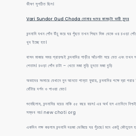
ভীষণ সুগঠিত ছিল।
Vari Sundor Gud Choda তোমার গুদের কামড়টা ভারী সুন্দর
বন্দনাদি যখন পোঁদ উঁচু করে ঘর পুঁছত তখন পিছন দিক থেকে ওর চওড়া পো
খূব ইচ্ছে হত।
বাসন মাজার সময় প্রায়শঃই বন্দনাদির শাড়ীর আঁচলটা সরে যেত এবং তখন
পেতাম। চওড়া পোঁদ চাটা – খেতে মজা মুড়ি চুদতে মজা বুড়ি
অভাবের সংসারে যেখানে নুন আনতে পান্তা ফুরায়, বন্দনাদির পক্ষে ব্রা 
বোঁটার দর্শন ও পাওয়া যেত।
শুনেছিলাম, বন্দনাদির বরের নাকি ৫৫ বছর বয়স। এর অর্থ হল এতদিনে নিশ্চ
সম্ভব নয়। new choti org
একদিন লক্ষ করলাম বন্দনাদি দরজা ভেজিয়ে ঘর পুঁচছে। মনে একটু কৌতুহ