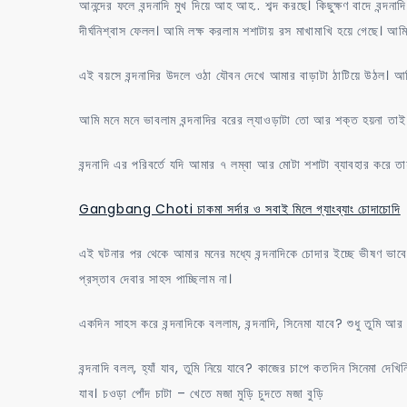
আনন্দের ফলে বন্দনাদি মুখ দিয়ে আহ আহ.. শব্দ করছে। কিছুক্ষণ বাদে বন্দন
দীর্ঘনিশ্বাস ফেলল। আমি লক্ষ করলাম শশাটায় রস মাখামাখি হয়ে গেছে। আমি
এই বয়সে বন্দনাদির উদলে ওঠা যৌবন দেখে আমার বাড়াটা ঠাটিয়ে উঠল। আম
আমি মনে মনে ভাবলাম বন্দনাদির বরের ল্যাওড়াটা তো আর শক্ত হয়না তাই ব
বন্দনাদি এর পরিবর্তে যদি আমার ৭ লম্বা আর মোটা শশাটা ব্যাবহার করে 
Gangbang Choti চাকমা সর্দার ও সবাই মিলে গ্যাংব্যাং চোদাচোদি
এই ঘটনার পর থেকে আমার মনের মধ্যে বন্দনাদিকে চোদার ইচ্ছে ভীষণ ভা
প্রস্তাব দেবার সাহস পাচ্ছিলাম না।
একদিন সাহস করে বন্দনাদিকে বললাম, বন্দনাদি, সিনেমা যাবে? শুধু তুমি আ
বন্দনাদি বলল, হ্যাঁ যাব, তুমি নিয়ে যাবে? কাজের চাপে কতদিন সিনেমা 
যাব। চওড়া পোঁদ চাটা – খেতে মজা মুড়ি চুদতে মজা বুড়ি