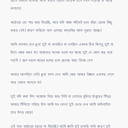
ছেলে এভাবে ডাকছে আসা উচিত হয়নি। যাহোক এসে যখন পড়েছে যা আছে
কপালে।
আঠারো তো পার করে দিয়েছি, আর যদি আজ সত্যিই গুদে বাঁড়া ঢোকে কিছু
করার নেই। কারণ বাড়িতে বলে এসেছে বান্ধবির সাথে ঘুরতে যাচ্ছে।
আমি বললাম দেখ ছন্দা তুই যা ভাবছিস বা বলছিস একদম ঠিক কিন্তু তুই না
দিলে জোর করব না। আমাদের অনেক গুলো ঘর আছে তুই যে কোন ঘরে শুয়ে
পড়বি । অল্প বয়সে মায়ের গুদের রসে ছেলের বাড়া ভিজে গেল
আমার আপত্তি নেই। ছন্দা বলল দেখ আমি মেয়ে আমার ইজ্জত একবার গেলে
আর ফেরত আসবে না।
তুই যদি কথা দিস আমাকে বিয়ে করে নিবি বা তোদের মন্দিরে ঠাকুরের সিঁদুর
আমার সিঁথিতে পরিয়ে দিস আমি সব দোব। তুই ভেবে দেখ আমি অবিবাহিত
তার উপর মেয়ে।
এই সবে আঠারো বছরে পা দিয়েছি। আমি জানি তুই চাকরি পাবি কারণ তুই