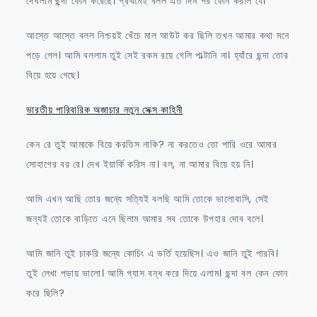
দেখলাম ছন্দা ফোন করেছে। প্রথমেই বলল এত দিন পর ফোন করলি যে।
আস্তে আস্তে বলল নিশ্চয়ই খেঁচে মাল আউট কর ছিলি তখন আমার কথা মনে
পড়ে গেল। আমি বললাম তুই সেই রকম রয়ে গেলি পাল্টানি না। হ্যাঁরে ছন্দা তোর
বিয়ে হয়ে গেছে।
ভারতীয় পারিবারিক অজাচার নতুন সেক্স কাহিনী
কেন রে তুই আমাকে বিয়ে করতিস নাকি? না করতেও তো পারি ওরে আমার
সোহাগের বর রে। দেখ ইয়ার্কি করিস না। বল, না আমার বিয়ে হয় নি।
আমি এখন আছি তোর জন্যে সত্যিই বলছি আমি তোকে ভালোবাসি, সেই
জন্যই তোকে বাড়িতে এনে ছিলাম আমার সব তোকে উপহার দোব বলে।
আমি জানি তুই চাকরি জন্যে কোচিং এ ভর্তি হয়েছিস। এও জানি তুই পারবি।
তুই লেখা পড়ায় ভালো। আমি গ্যাস বন্ধ করে দিয়ে এলাম। ছন্দা বল কেন ফোন
করে ছিলি?