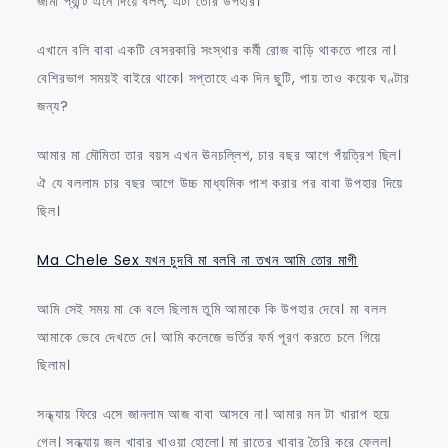
জামা প্যান্ট এনে দিয়ে বলল, এটা তোর উপহার।
এখানে বলি বাবা একটি বেসরকারি সংস্থার কর্মী রোজ বাড়ি থাকতে পারে না।
বেশিরভাগ সময়ই বাইরে থাকে। সপ্তাহে এক দিন ছুটি, পায় তাও কয়েক ঘণ্টার
জন্য?
আমার মা মৌমিতা তার বয়স এখন ঊনচল্লিশ, চার বছর আগে পঁয়ত্রিশ ছিল।
ঐ যে বললাম চার বছর আগে উচ্চ মাধ্যমিক পাশ করার পর বাবা উপহার দিয়ে
ছিল।
Ma Chele Sex যখন চুদবি মা বলবি না তখন আমি তোর মাগী
আমি সেই সময় মা কে বলে ছিলাম তুমি আমাকে কি উপহার দেবে। মা বলল
আমাকে ভেবে দেখতে দে। আমি কলেজে ভর্তির ফর্ম পূরণ করতে চলে গিয়ে
ছিলাম।
সন্ধ্যায় ফিরে এসে জানলাম আজ বাবা আসবে না। আমার মন টা খারাপ হয়ে
গেল। সন্ধ্যায় জল খাবার খাওয়া হোলো। মা রাতের খাবার তৈরি করে ফেলল।