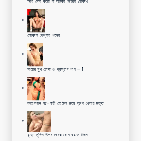
আর দেরি করো না আমার ভিতরে ঢোকাও
লোকাল বেশ্যার খদ্দের
মায়ের মুখ চোদা ও প্রস্রাব পান – 1
কয়েকজন নর-নারী হোটেল রুমে গ্রুপ খেলায় মত্ত
বুড়ো লুঙ্গির উপর থেকে ধোন ধরতে দিলো