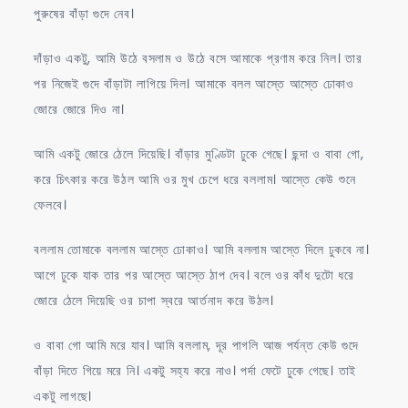
পুরুষের বাঁড়া গুদে নেব।
দাঁড়াও একটু, আমি উঠে বসলাম ও উঠে বসে আমাকে প্রণাম করে নিল। তার
পর নিজেই গুদে বাঁড়াটা লাগিয়ে দিল। আমাকে বলল আস্তে আস্তে ঢোকাও
জোরে জোরে দিও না।
আমি একটু জোরে ঠেলে দিয়েছি। বাঁড়ার মুণ্ডিটা ঢুকে গেছে। ছন্দা ও বাবা গো,
করে চিৎকার করে উঠল আমি ওর মুখ চেপে ধরে বললাম। আস্তে কেউ শুনে
ফেলবে।
বললাম তোমাকে বললাম আস্তে ঢোকাও। আমি বললাম আস্তে দিলে ঢুকবে না।
আগে ঢুকে যাক তার পর আস্তে আস্তে ঠাপ দেব। বলে ওর কাঁধ দুটো ধরে
জোরে ঠেলে দিয়েছি ওর চাপা স্বরে আর্তনাদ করে উঠল।
ও বাবা গো আমি মরে যাব। আমি বললাম, দূর পাগলি আজ পর্যন্ত কেউ গুদে
বাঁড়া দিতে গিয়ে মরে নি। একটু সহ্য করে নাও। পর্দা ফেটে ঢুকে গেছে। তাই
একটু লাগছে।