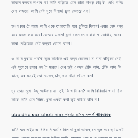
তাহলে কনডম লাগবে না। আমি বাড়িতে এসে জামা কাপড় ছাড়ছি। দেখি কলিং
বেল বাজছে। আমি গেট খুলে দিলাম। ছন্দা ভেতরে এল।
তখন চার টে বাজে আমি ওকে তাড়াতাড়ি ঘরে ঢুকিয়ে দিলাম। এবার গেট বন্ধ
করে দরজা লক করে। ভেতরে এলাম। ছন্দা বলল তোর বাবা মা কোথায়, আরে
তারা বেড়িয়েছে সেই জন্যই তোকে ডাকা।
ও আমি বুঝতে পারছি তুমি আমাকে এই জন্য ডেকেছ। মা বাবা বাড়িতে নেই
এই সুযোগে ছন্দার গুদ টা মারবে। দেখ তুই একদম ঠোঁট কাটা, ঠোঁট কাটা কি
আছে এর জন্যই তো ডেকেছ চাঁদু কত বাঁড়া খেঁচবে বল।
দূর তোর মুখে কিছু আটকায় না। তুই কি খাবি বল? আমি বিরিয়ানি খাব। ঠিক
আছে আমি এনে দিচ্ছি, ছন্দা একটা কথা তুই বাইরে যাবি না।
aboidho sex choti আমার প্রথম অবৈধ সম্পর্ক পারিবারিক
আমি অন লাইন এ বিরিয়ানি অর্ডার দিলাম। ছন্দা ভাবছে সে ভুল করেছে। একটা