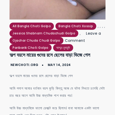
,
,
,
,
All Bangla Choti Golpo
Bangla Choti Xossip
,
Leave a
Jessica Shabnam Chudachudi Golpo
on
Comment
Ojachar Chuda Chudi Golpo
অল্প
Paribarik Choti Golpo
আম্মুর চুদাচুদি
অল্প বয়সে মায়ের গুদের রসে ছেলের বাড়া ভিজে গেল
বয়সে
মায়ের
গুদের
অল্প বয়সে মায়ের গুদের রসে ছেলের বাড়া ভিজে গেল
রসে
ছেলের
আমি পলাশ আমার বর্তমান বয়স কুড়ি কিন্তু আজ যে ঘটনা লিখতে চলেছি সেটা
বাড়া
চার বছর আগে আমি উচ্চ মাধ্যমিক পাশ করার পর।
ভিজে
গেল
আমি উচ্চ মাধ্যমিকে ভালো রেজাল্ট করে ছিলাম। বাবা আমাকে একটা ভালো