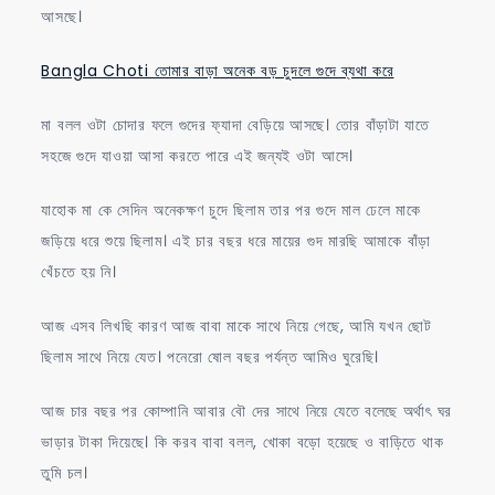
আসছে।
Bangla Choti তোমার বাড়া অনেক বড় চুদলে গুদে ব্যথা করে
মা বলল ওটা চোদার ফলে গুদের ফ্যাদা বেড়িয়ে আসছে। তোর বাঁড়াটা যাতে
সহজে গুদে যাওয়া আসা করতে পারে এই জন্যই ওটা আসে।
যাহোক মা কে সেদিন অনেকক্ষণ চুদে ছিলাম তার পর গুদে মাল ঢেলে মাকে
জড়িয়ে ধরে শুয়ে ছিলাম। এই চার বছর ধরে মায়ের গুদ মারছি আমাকে বাঁড়া
খেঁচতে হয় নি।
আজ এসব লিখছি কারণ আজ বাবা মাকে সাথে নিয়ে গেছে, আমি যখন ছোট
ছিলাম সাথে নিয়ে যেত। পনেরো ষোল বছর পর্যন্ত আমিও ঘুরেছি।
আজ চার বছর পর কোম্পানি আবার বৌ দের সাথে নিয়ে যেতে বলেছে অর্থাৎ ঘর
ভাড়ার টাকা দিয়েছে। কি করব বাবা বলল, খোকা বড়ো হয়েছে ও বাড়িতে থাক
তুমি চল।