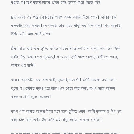
করছে না। অল্প বয়সে মায়ের গুদের রসে ছেলের বাড়া ভিজে গেল
ছন্দা বলল, এর পরে ঢোকানোর আগে একটা স্কেল দিয়ে মাপব। আমার এক
বান্ধবীর বিয়ে হয়েছে। সে বলেছে তার বরের বাঁড়া নয় ইঞ্চি লম্বা আর আড়াই
ইঞ্চি মোটা আজ আমি মাপব।
ঠিক আছে তাই হবে তুমিও বলতে পারবে সাড়ে দশ ইঞ্চি লম্বা আর তিন ইঞ্চি
মোটা বাঁড়া আমার গুদে ঢুকেছে। ও তাহলে তুমি মেপে রেখেছ। হ্যাঁ গো সোনা,
আমার গুদু রানি।
আমরা জড়াজড়ি করে শুয়ে আছি দুজনেই ল্যাংটো। আমি বললাম এখন আর
তুলো না। তোমার ব্যথা হয়ে যাবে। কে শোনে কার কথা, তখন সাড়ে আটটা
বাজে ও ঘেঁটে তুলে ফেলেছে।
বলল এটা আমার আমার ইচ্ছা হলে তুলে ঢুকিয়ে নোব। আমি বললাম দু দিন পর
বাড়ি চলে যাবে তখন উঁহু আমি এই বাঁড়া ছেড়ে কোথাও যাব না।