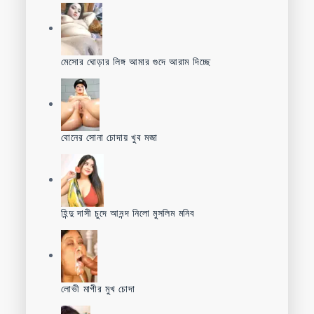
মেসোর ঘোড়ার লিঙ্গ আমার গুদে আরাম দিচ্ছে
বোনের সোনা চোদায় খুব মজা
হিন্দু দাসী চুদে আনন্দ নিলো মুসলিম মনিব
লোভী মাগীর মুখ চোদা