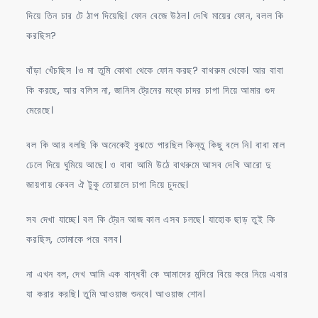
দিয়ে তিন চার টে ঠাপ দিয়েছি। ফোন বেজে উঠল। দেখি মায়ের ফোন, বলল কি
করছিস?
বাঁড়া খেঁচছিস ।ও মা তুমি কোথা থেকে ফোন করছ? বাথরুম থেকে। আর বাবা
কি করছে, আর বলিস না, জানিস ট্রেনের মধ্যে চাদর চাপা দিয়ে আমার গুদ
মেরেছে।
বল কি আর বলছি কি অনেকেই বুঝতে পারছিল কিন্তু কিছু বলে নি। বাবা মাল
ঢেলে দিয়ে ঘুমিয়ে আছে। ও বাবা আমি উঠে বাথরুমে আসব দেখি আরো দু
জায়গায় কেবল ঐ টুকু তোয়ালে চাপা দিয়ে চুদছে।
সব দেখা যাচ্ছে। বল কি ট্রেন আজ কাল এসব চলছে। যাহোক ছাড় তুই কি
করছিস, তোমাকে পরে বলব।
না এখন বল, দেখ আমি এক বান্ধবী কে আমাদের মন্দিরে বিয়ে করে নিয়ে এবার
যা করার করছি। তুমি আওয়াজ শুনবে। আওয়াজ শোন।