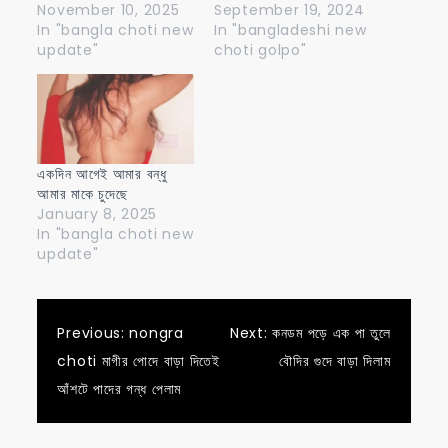
November 10, 2025
September 19, 2024
In "bangla choti new
In "bangladeshi new
update"
choti golpo"
একদিন আগেই আমার বন্ধু
আমার মাকে চুদেছে
January 8, 2025
In "bangla choti new
update"
Post
Previous:
nongra
Next:
কনডম পড়ে এক পা তুলে
choti মাগীর পোদে বাড়া দিতেই
বৌদির গুদে বাড়া দিলাম
navigation
আঁশটে পাদের গন্ধ পেলাম