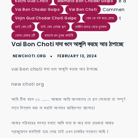
e a
Kochi Gud Choti
Mamato Bon Chodar Golpo
Commen
Vai Bon Chodar Golpo
Vai Bon Choti
on
t
Virjin Gud Chodar Choti Golpo
বোন কে বউ করে চোদা
vai
ভাই বোন চটি
ভাই বোন চোদার গল্প
ভার্জিন গুদের মেয়ে চুদলাম
bon
ভোদা চোদার চটি
রসালো গুদ চুদার কাহিনী
Vai Bon Choti দাদা গুদে আঙ্গুলি করছে আর ঠাপাচ্ছে
choti
দাদা
গুদে
vai bon choti দাদা গুদে আঙ্গুলি করছে আর ঠাপাচ্ছে
আঙ্গুলি
করছে
new choti org
আর
ঠাপাচ্ছে
আমি টিনা বয়স ২২ …….. আজকে আমি আপনাদের যে গল্প শোনাবো তা সম্পূর্ণ
সত্য বিশ্বাস করা না করাটা আপনার ব্যক্তিগত ব্যাপার।
আমার পরিবারের সদস্য বলতে আমি বাবা মা আর দাদা চারজন। আমার
গ্রাজুয়েশন কমপ্লিট হয়ে গেছে তাই এখন চাকরির সন্ধানে আছি ।