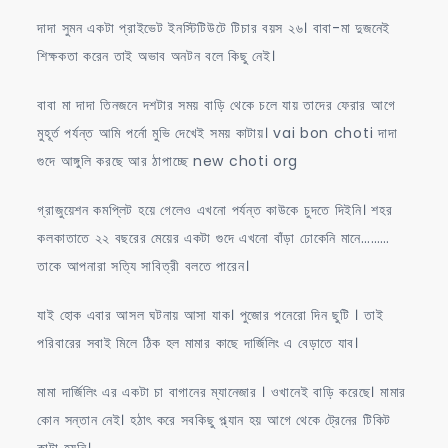
দাদা সুমন একটা প্রাইভেট ইনস্টিটিউটে টিচার বয়স ২৬। বাবা-মা দুজনেই
শিক্ষকতা করেন তাই অভাব অনটন বলে কিছু নেই।
বাবা মা দাদা তিনজনে দশটার সময় বাড়ি থেকে চলে যায় তাদের ফেরার আগে
মুহূর্ত পর্যন্ত আমি পর্নো মুভি দেখেই সময় কাটায়। vai bon choti দাদা
গুদে আঙ্গুলি করছে আর ঠাপাচ্ছে new choti org
গ্রাজুয়েশন কমপ্লিট হয়ে গেলেও এখনো পর্যন্ত কাউকে চুদতে দিইনি। শহর
কলকাতাতে ২২ বছরের মেয়ের একটা গুদে এখনো বাঁড়া ঢোকেনি মানে………
তাকে আপনারা সত্যি সাবিত্রী বলতে পারেন।
যাই হোক এবার আসল ঘটনায় আসা যাক। পুজোর পনেরো দিন ছুটি । তাই
পরিবারের সবাই মিলে ঠিক হল মামার কাছে দার্জিলিং এ বেড়াতে যাব।
মামা দার্জিলিং এর একটা চা বাগানের ম্যানেজার । ওখানেই বাড়ি করেছে। মামার
কোন সন্তান নেই। হঠাৎ করে সবকিছু প্ল্যান হয় আগে থেকে ট্রেনের টিকিট
কাটা হয়নি।