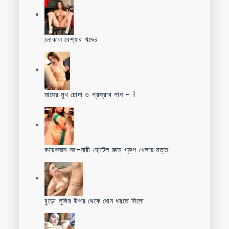
লোকাল বেশ্যার খদ্দের
মায়ের মুখ চোদা ও প্রস্রাব পান – 1
কয়েকজন নর-নারী হোটেল রুমে গ্রুপ খেলায় মত্ত
বুড়ো লুঙ্গির উপর থেকে ধোন ধরতে দিলো