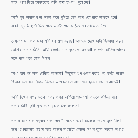
রাত। পাশ ফিরে তাকাতেই থাকি দাদা তখনও ঘুমোচ্ছে।
আমি ঘুম ভাঙ্গালাম না ভালো করে ঘুমিয়ে নেক আজ তো রাত জাগতে হবে।
একটা মুচকি হাসি দিয়ে গায়ে একটা শাল জড়িয়ে ঘর থেকে বেরিয়ে ,
দেখলাম মা-বাবা মামা মামি সব গল্প করছে। আমাকে দেখে মামী জিজ্ঞাসা করল
তোমার দাদা ওঠেনি। আমি বললাম দাদা ঘুমোচ্ছে এখনো। তারপর আমিও তাদের
সঙ্গে বসে গল্পে যোগ দিলাম।
আধা ঘন্টা পর দাদা বেরিয়ে আসলো। কিছুক্ষণ গল্প গুজব করার পর দশটা নাগাদ
ডিনার করে সব নিজের নিজের রুমে চলে গেলাম। ঘরে ঢুকে দরজা লাগাতেই।
আমি হিংস্র পশুর মতো দাদার ওপর ঝাপিয়ে পড়লাম। দাদাকে জড়িয়ে ধরে
দাদার ঠোঁট দুটো মুখে ভরে চুষতে শুরু করলাম।
দাদাও আমার তানপুরার মতো পাছাটা খামচে ধরে। আমাকে কোলে তুলে নিল।
তারপর বিছানায় শুইয়ে দিয়ে আমার নাইটিটা কোমর অবধি তুলে দিতেই আমার
গোলাপের মতো গুদখানা বেরিয়ে পড়লো।