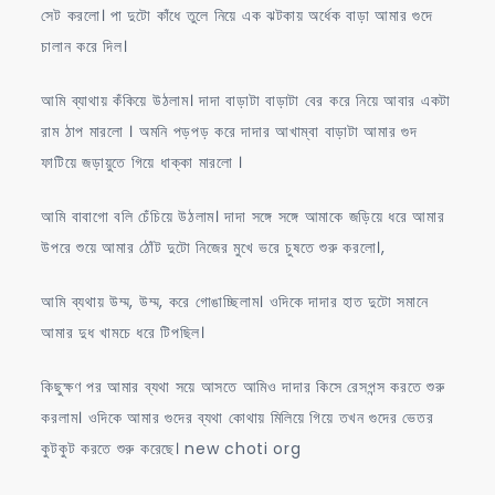
সেট করলো। পা দুটো কাঁধে তুলে নিয়ে এক ঝটকায় অর্ধেক বাড়া আমার গুদে
চালান করে দিল।
আমি ব্যাথায় কঁকিয়ে উঠলাম। দাদা বাড়াটা বাড়াটা বের করে নিয়ে আবার একটা
রাম ঠাপ মারলো । অমনি পড়পড় করে দাদার আখাম্বা বাড়াটা আমার গুদ
ফাটিয়ে জড়ায়ুতে গিয়ে ধাক্কা মারলো ‌।
আমি বাবাগো বলি চেঁচিয়ে উঠলাম। দাদা সঙ্গে সঙ্গে আমাকে জড়িয়ে ধরে আমার
উপরে শুয়ে আমার ঠোঁট দুটো নিজের মুখে ভরে চুষতে শুরু করলো।,
আমি ব্যথায় উম্ম, উম্ম, করে গোঙাচ্ছিলাম। ওদিকে দাদার হাত দুটো সমানে
আমার দুধ খামচে ধরে টিপছিল।
কিছুক্ষণ পর আমার ব্যথা সয়ে আসতে আমিও দাদার কিসে রেসপন্স করতে শুরু
করলাম। ওদিকে আমার গুদের ব্যথা কোথায় মিলিয়ে গিয়ে তখন গুদের ভেতর
কুটকুট করতে শুরু করেছে। new choti org