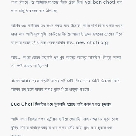
পাছা খামছে ধরে আমাকে সামনের দিকে ঠেলে দিল। vai bon choti দাদা
গুদে আঙ্গুলি করছে আর ঠাপাচ্ছে
আমার ৩৪ সাইজের দুধ তখন শক্ত হয়ে উঠেছে। আমি পাশ ফিরে শুলাম এখন
দাদা আর আমি মুখোমুখি। কেবিনের নীলচে আলোই দুজন দুজনের চোখের দিকে
তাকিয়ে আছি হঠাৎ নিচে থেকে আবার উফ… new choti org
আহ…. আরো জোরে ইত্যাদি শব্দ খুব আস্তে আস্তে আসছিল। কিন্তু আমরা
তা স্পষ্ট শুনতে পাচ্ছিলাম।
বাসের আবার ব্রেক মাড়াই আমার দুই ঠোঁট গিয়ে দাদার ঠোঁটে ঠেকলো। আর
আমার দুধ দুটো দাদার দাদার বুকে গিয়ে ধাক্কা মারলো।
Bua Choti মিনতির গুদে চুলকানি হয়েছে তাই কনডম পরে চুদলাম
আমি তখন নিজের ওপর কন্ট্রোল হারিয়ে ফেলেছি। লাজ লজ্জা সব ফুলে বোধ
বুদ্ধি হারিয়ে দাদাকে জড়িয়ে ধরে দাদার ঠোঁট দুটো মুখে ভরে চুষতে শুরু
করলাম।