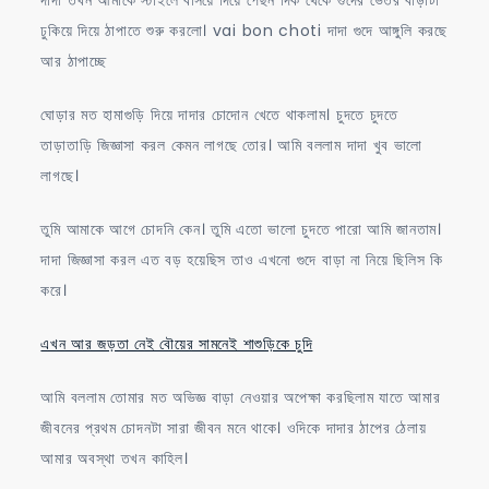
ঢুকিয়ে দিয়ে ঠাপাতে শুরু করলো। vai bon choti দাদা গুদে আঙ্গুলি করছে
আর ঠাপাচ্ছে
ঘোড়ার মত হামাগুড়ি দিয়ে দাদার চোদোন খেতে থাকলাম। চুদতে চুদতে
তাড়াতাড়ি জিজ্ঞাসা করল কেমন লাগছে তোর। আমি বললাম দাদা খুব ভালো
লাগছে।
তুমি আমাকে আগে চোদনি কেন। তুমি এতো ভালো চুদতে পারো আমি জানতাম।
দাদা জিজ্ঞাসা করল এত বড় হয়েছিস তাও এখনো গুদে বাড়া না নিয়ে ছিলিস কি
করে।
এখন আর জড়তা নেই বৌয়ের সামনেই শাশুড়িকে চুদি
আমি বললাম তোমার মত অভিজ্ঞ বাড়া নেওয়ার অপেক্ষা করছিলাম যাতে আমার
জীবনের প্রথম চোদনটা সারা জীবন মনে থাকে। ওদিকে দাদার ঠাপের ঠেলায়
আমার অবস্থা তখন কাহিল।