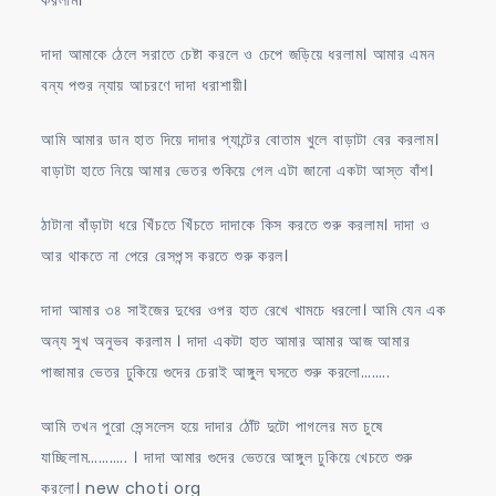
দাদা আমাকে ঠেলে সরাতে চেষ্টা করলে ও চেপে জড়িয়ে ধরলাম। আমার এমন
বন্য পশুর ন্যায় আচরণে দাদা ধরাশায়ী।
আমি আমার ডান হাত দিয়ে দাদার প্যান্টের বোতাম খুলে বাড়াটা বের করলাম।
বাড়াটা হাতে নিয়ে আমার ভেতর শুকিয়ে গেল এটা জানো একটা আস্ত বাঁশ।
ঠাটানা বাঁড়াটা ধরে খিঁচতে খিঁচতে দাদাকে কিস করতে শুরু করলাম। দাদা ও
আর থাকতে না পেরে রেসপন্স করতে শুরু করল।
দাদা আমার ৩৪ সাইজের দুধের ওপর হাত রেখে খামচে ধরলো। আমি যেন এক
অন্য সুখ অনুভব করলাম । দাদা একটা হাত আমার আমার আজ আমার
পাজামার ভেতর ঢুকিয়ে গুদের চেরাই আঙ্গুল ঘসতে শুরু করলো……..
আমি তখন পুরো সেন্সলেস হয়ে দাদার ঠোঁট দুটো পাগলের মত চুষে
যাচ্ছিলাম……….. । দাদা আমার গুদের ভেতরে আঙ্গুল ঢুকিয়ে খেচতে শুরু
করলো। new choti org