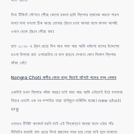
বিনা টিকিটে স্টেশনে পৌঁছে কোনো রকমে দুটো স্লিপার ম্যানেজ করতে পারল
দাদা। দাদা বললো ঠিক আছে তোমরা ট্রেনে চলো আমরা বাসে মালদা আসছি
ওখান থেকে ট্রেনে পৌঁছে যাব।
রাত ১০:৩০ এ ট্রেন ছেড়ে দিল আর দাদা আর আমি ধর্মতলা বাসের উদ্দেশ্যে
রওনা দিলাম। রাত এগারোটায় যে বাস ছাড়বে সেখানে কোন সিঙ্গেল স্লিপার
ফাঁকা নেই।
Nongra Choti মাগীর পোদে বাড়া দিতেই আঁশটে পাদের গন্ধ পেলাম
একটাই ডবল স্লিপার ফাঁকা আছে। তাই দাদা আর আমি ওটাতেই উঠে বসলাম।
নিচের বেডটা এক নব দম্পতির তারা হানিমুনে দার্জিলিং যাচ্ছে। new choti
org
ওদেরও টিকিট কনফার্ম হয়নি তাই এই সিদ্ধান্ত। আমরা বাসে ওঠার পাঁচ
মিনিটের মধ্যেই বাস ছেড়ে দিল। ঘুমানোর সময় হয়ে গেছে তাই ঘুমে তাকাতে