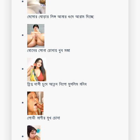
মেসোর ঘোড়ার লিঙ্গ আমার গুদে আরাম দিচ্ছে
বোনের সোনা চোদায় খুব মজা
হিন্দু দাসী চুদে আনন্দ নিলো মুসলিম মনিব
লোভী মাগীর মুখ চোদা