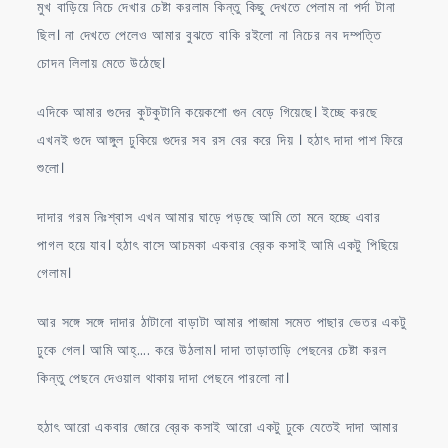
মুখ বাড়িয়ে নিচে দেখার চেষ্টা করলাম কিন্তু কিছু দেখতে পেলাম না পর্দা টানা
ছিল। না দেখতে পেলেও আমার বুঝতে বাকি রইলো না নিচের নব দম্পত্তি
চোদন লিলায় মেতে উঠেছে।
এদিকে আমার গুদের কুটকুটানি কয়েকশো গুন বেড়ে গিয়েছে। ইচ্ছে করছে
এখনই গুদে আঙ্গুল ঢুকিয়ে গুদের সব রস বের করে দিয় । হঠাৎ দাদা পাশ ফিরে
শুলো।
দাদার গরম নিঃশ্বাস এখন আমার ঘাড়ে পড়ছে আমি তো মনে হচ্ছে এবার
পাগল হয়ে যাব। হঠাৎ বাসে আচমকা একবার ব্রেক কসাই আমি একটু পিছিয়ে
গেলাম।
আর সঙ্গে সঙ্গে দাদার ঠাটানো বাড়াটা আমার পাজামা সমেত পাছার ভেতর একটু
ঢুকে গেল। আমি আহ্…. করে উঠলাম। দাদা তাড়াতাড়ি পেছনের চেষ্টা করল
কিন্তু পেছনে দেওয়াল থাকায় দাদা পেছনে পারলো না।
হঠাৎ আরো একবার জোরে ব্রেক কসাই আরো একটু ঢুকে যেতেই দাদা আমার