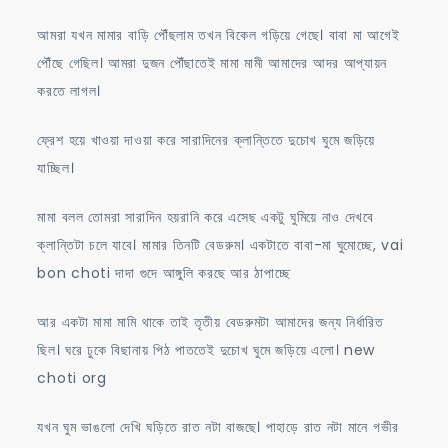
আমরা যখন মামার বাড়ি পৌঁছলাম তখন বিকেল গড়িয়ে গেছে। বাবা মা আগেই
পৌঁছে গেছিল। আমরা দুজন পৌঁছাতেই মামা মামী আমাদের আদর আপ্যায়ন
করতে লাগল।
ফ্রেশ হয়ে খাওয়া দাওয়া করে সারাদিনের ক্লান্তিতে দুচোখ ঘুমে জড়িয়ে
যাচ্ছিল।
মামা বলল তোমরা সারাদিন হয়রানি করে এসেছ একটু ঘুমিয়ে নাও দেখবে
ক্লান্তিটা চলে যাবে। মামার তিনটি বেডরুম। একটাতে বাবা-মা ঘুমোচ্ছে, vai
bon choti দাদা গুদে আঙ্গুলি করছে আর ঠাপাচ্ছে
আর একটা মামা মামি থাকে তাই তৃতীয় বেডরুমটা আমাদের জন্য নির্ধারিত
ছিল। ঘরে ঢুকে বিছানায় পিঠ পাততেই দুচোখ ঘুমে জড়িয়ে এলো। new
choti org
যখন ঘুম ভাঙলো দেখি ঘড়িতে রাত নটা বাজছে। পাহাড়ে রাত নটা মানে গভীর