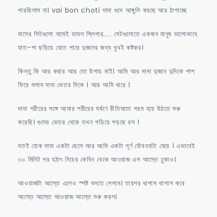
পারছিলাম না। vai bon choti দাদা গুদে আঙ্গুলি করছে আর ঠাপাচ্ছে
বাসের সিটগুলো নামেই ডাবল স্লিপার….. সেটগুলোতে একজন মানুষ ভালোভাবে
হাত-পা ছড়িয়ে যেতে পারে দুজনের জন্য খুবই কষ্টকর।
কিন্তু কি আর করার আর তো উপায় নাই। আমি আর দাদা দুজনে দুদিকে পাশ
ফিরে শুলাম দাদা ভেতর দিকে । আর আমি ধারে ।
দাদা শরীরের সঙ্গে আমার শরীরের ঘর্ষণে রীতিমতো গরম হয়ে উঠতে শুরু
করেছি। গুদের ভেতর থেকে তখন গড়িয়ে পড়ছে রস ।
যতই হোক দাদা একটা ছেলে আর আমি একটা পূর্ণ যৌবনবতি মেয়ে । এভাবেই
৩০ মিনিট পর হঠাৎ নিচের কেবিন থেকে আওয়াজ এল আস্তে ঢুকাও।
আওয়াজটা আস্তে এলেও স্পষ্ট শুনতে পেলাম। তারপর ধাপাস থাপাস করে
আস্তে আস্তে আওয়াজ আস্তে শুরু করল।