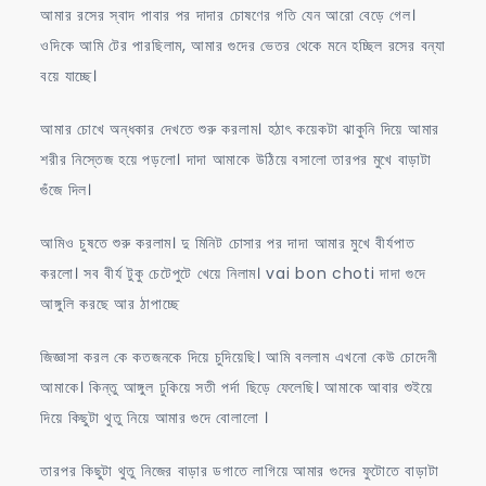
আমার রসের স্বাদ পাবার পর দাদার চোষণের গতি যেন আরো বেড়ে গেল।
ওদিকে আমি টের পারছিলাম, আমার গুদের ভেতর থেকে মনে হচ্ছিল রসের বন্যা
বয়ে যাচ্ছে।
আমার চোখে অন্ধকার দেখতে শুরু করলাম। হঠাৎ কয়েকটা ঝাকুনি দিয়ে আমার
শরীর নিস্তেজ হয়ে পড়লো। দাদা আমাকে উঠিয়ে বসালো তারপর মুখে বাড়াটা
গুঁজে দিল।
আমিও চুষতে শুরু করলাম। দু মিনিট চোসার পর দাদা আমার মুখে বীর্যপাত
করলো। সব বীর্য টুকু চেটেপুটে খেয়ে নিলাম। vai bon choti দাদা গুদে
আঙ্গুলি করছে আর ঠাপাচ্ছে
জিজ্ঞাসা করল কে কতজনকে দিয়ে চুদিয়েছি। আমি বললাম এখনো কেউ চোদেনী
আমাকে। কিন্তু আঙ্গুল ঢুকিয়ে সতী পর্দা ছিড়ে ফেলেছি। আমাকে আবার শুইয়ে
দিয়ে কিছুটা থুতু নিয়ে আমার গুদে বোলালো ।
তারপর কিছুটা থুতু নিজের বাড়ার ডগাতে লাগিয়ে আমার গুদের ফুটোতে বাড়াটা