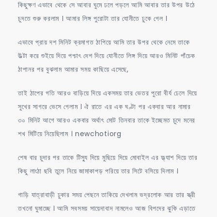
কিছুক্ষণ এভাবে থেকে সে আবার ঘুমে ঢলে পড়লে আমি আবার তার উপর উঠে
চুদতে শুরু করলাম । আমার লিঙ্গ পুরোটা তার যোনীতে ঢুকে গেল ।
এভাবে প্রায় দশ মিনিট ক্রমাগত ঠাপিয়ে আমি তার উপর থেকে নেমে তাকে
উল্টা করে শুইয়ে দিয়ে পশ্চাৎ দেশ দিয়ে যোনীতে লিঙ্গ দিয়ে আরও মিনিট পাঁচেক
ঠাপানর পর বুঝলাম আমার সময় কাছিয়ে এসেছে,
তাই ঠাপের গতি আরও বাড়িয়ে দিয়ে একসময় তার ভেতর পুরো বীর্য ঢেলে দিয়ে
সুখের সাগরে ভেসে গেলাম । ঐ রাতে এর এক ঘণ্টা পর একবার আর নামার
৩০ মিনিট আগে আরও একবার অর্থাৎ মোট তিনবার তাকে ইচ্ছেমত চুদে মনের
শখ মিটিয়ে নিয়েছিলাম । newchotiorg
শেষ বার চুদার পর তাকে টিস্যু দিয়ে মুছিয়ে দিয়ে মোবাইল এর ফ্ল্যাশ দিয়ে তার
কিছু লাংঠা ছবি তুলে নিয়ে জামাকাপড় পরিয়ে তার সিটে বসিয়ে দিলাম ।
গাড়ি যাত্রাবাড়ী ঢুকার সময় পেছনে তাকিয়ে দেখলাম ভদ্রলোক আর তার স্ত্রী
তখনো ঘুমাচ্ছে । আমি সবসময় সায়েদাবাদ নামলেও আজ বিপদের ঝুকি এড়াতে