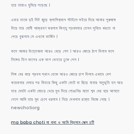
হয়ে তারাও ঘুমিয়ে পড়েছে ।
এবার তাকে দুই সিট জুড়ে ক্লাসিক্যাল স্টাইলে শুইয়ে দিয়ে আমার পুরুষাঙ্গ
দিয়ে তার যোনী আক্রমণ করলাম কিন্তু প্রথমবার তেমন সুবিধে করতে না
পেরে বুঝলাম সে এখনো ভার্জিন ।
ফলে আমার উত্তেজনা আরও বেড়ে গেল । আরও জোরে ঠাপ দিলাম ফলে
লিঙ্গের তিন ভাগের এক ভাগ ভেতরে ঢুকে গেল ।
লিঙ্গ বের করে প্রথম স্থান থেকে আরও জোরে চাপ দিলাম এভাবে বেশ
কয়েকবার দেবার পর ভিতরে কিছু একটা ফেটে বা ছিড়ে যাবার অনুভূতি হল আর
তার দেহটা একটা মোচড় খেয়ে মুখ দিয়ে গোঙানির মতো শব্দ বের হয়ে আসতে
গেলে আমি তার মুখ চেপে ধরলাম । নিচে দেখলাম রক্তে ভিজে গেছে ।
newchotiorg
ma baba choti মা বাবা ও আমি থ্রিসাম সেক্স চটি