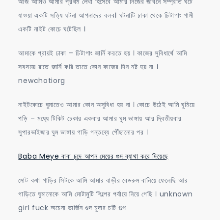
আজ আমিও আমার প্রথম লেখা হিসেবে আমার নিজের জীবনে সম্প্রতি ঘটে
যাওয়া একটি সত্যি ঘটনা আপনাদের বলব। ঘটনাটি ঢাকা থেকে চিটাগাং গামী
একটি নাইট কোচে ঘটেছিল ।
আমাকে প্রায়ই ঢাকা – চিটাগাং জার্নি করতে হয় । কাজের সুবিধার্থে আমি
সবসময় রাতে জার্নি করি তাতে কোন কাজের দিন নষ্ট হয় না ।
newchotiorg
নাইটকোচে ঘুমাতেও আমার কোন অসুবিধা হয় না । কোচে উঠেই আমি ঘুমিয়ে
পড়ি – মধ্যে টিকিট চেকার একবার আমার ঘুম ভাঙ্গায় আর দ্বিতীয়বার
সুপারভাইজার ঘুম ভাঙ্গায় গাড়ি গন্তব্যে পৌঁছানোর পর ।
Baba Meye বাবা চুদে আপন মেয়ের গুদ ব্যাথা করে দিয়েছে
মোট কথা গাড়ির সিটকে আমি আমার বাড়ীর বেডরুম বানিয়ে ফেলেছি আর
গাড়িতে ঘুমানোকে আমি মোটামুটি শিল্পের পর্যায়ে নিয়ে গেছি । unknown
girl fuck অচেনা ভার্জিন গুদ চুদার চটি গল্প