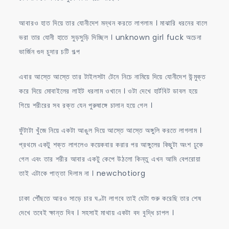
আবারও হাত দিয়ে তার যোনীদেশ মন্থন করতে লাগলাম । মাঝারি ধরনের বালে
ভরা তার যোনী হাতে সুড়সুড়ি দিচ্ছিল । unknown girl fuck অচেনা
ভার্জিন গুদ চুদার চটি গল্প
এবার আস্তে আস্তে তার টাইলসটা টেনে নিচে নামিয়ে দিয়ে যোনীদেশ উন্মুক্ত
করে দিয়ে মোবাইলের লাইট ধরলাম ওখানে । ওটা দেখে হার্টবিট ডাবল হয়ে
গিয়ে শরীরের সব রক্ত যেন পুরুষাঙ্গে চালান হয়ে গেল ।
ফুঁটাটা খুঁজে নিয়ে একটা আঙুল দিয়ে আস্তে আস্তে অঙ্গুলি করতে লাগলাম ।
প্রথমে একটু শক্ত লাগলেও কয়েকবার করার পর আঙ্গুলের কিছুটা অংশ ঢুকে
গেল এবং তার শরীর আবার একটু কেপে উঠলো কিন্তু এখন আমি বেপরোয়া
তাই এটাকে পাত্তা দিলাম না । newchotiorg
ঢাকা পৌঁছতে আরও সাড়ে চার ঘণ্টা লাগবে তাই যেটা শুরু করেছি তার শেষ
দেখে তবেই ক্ষান্ত দিব । সহসাই মাথায় একটা বদ বুদ্ধি চাপল ।