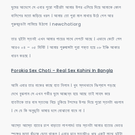
ঘুমের আবেশে সে এবার পুরো শরীরটা আমার উপর এলিয়ে দিয়ে আমাকে কোল
বালিশের মতো জড়িয়ে ধরল । আমার তো পুরা মাল মাথায় উঠে গেল আর
পুরুষদন্ডটা লাফিয়ে উঠলো । newchotiorg
তার দুইটা স্তনই এখন আমার পায়ের সাথে লেপটে আছে । এভাবে কেটে গেল
আরও ০৪ – ০৫ মিনিট । আমার পুরুষাঙ্গটা পুরা শক্ত হয়ে ০৮ ইঞ্চি আকার
ধারন করছে ।
Porokia Sex Choti – Real Sex Kahini In Bangla
আমি এবার তার নাকের কাছে হাত নিলাম । খুব স্লথভাবে নিঃশ্বাস পড়ছে
দেখে বুঝলাম সে এখন গভীর ঘুমে আচ্ছন্ন হয়ে আছে তাই সাহস করে
হাতটাকে তার বাম স্তনের নিচে ঢুকিয়ে টপসের উপর দিয়ে পুরো স্তনটা ধরলাম
। সে যে কি অনুভূতি ভাষায় বলে বোঝানো যাবে না ।
আস্তে আস্তে হাতের চাপ বাড়াতে লাগলাম। তার স্তনটা আমার হাতের ভেতর
স্পঙ্গের মতো কুঁচকে যেতে থাকল । এবার ডান স্তনটাও ধরে একই সাথে দুইটা