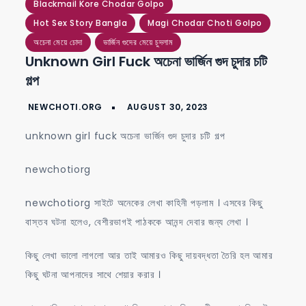
on
Blackmail Kore Chodar Golpo
unknown
Hot Sex Story Bangla
Magi Chodar Choti Golpo
girl
অচেনা মেয়ে চোদা
ভার্জিন গুদের মেয়ে চুদলাম
Unknown Girl Fuck অচেনা ভার্জিন গুদ চুদার চটি
fuck
গল্প
অচেনা
ভার্জিন
গুদ
unknown girl fuck অচেনা ভার্জিন গুদ চুদার চটি গল্প
চুদার
চটি
newchotiorg
গল্প
newchotiorg সাইটে অনেকের লেখা কাহিনী পড়লাম । এসবের কিছু
বাস্তব ঘটনা হলেও, বেশীরভাগই পাঠককে আনন্দ দেবার জন্য লেখা ।
কিছু লেখা ভালো লাগলো আর তাই আমারও কিছু দায়বদ্ধতা তৈরি হল আমার
কিছু ঘটনা আপনাদের সাথে শেয়ার করার ।