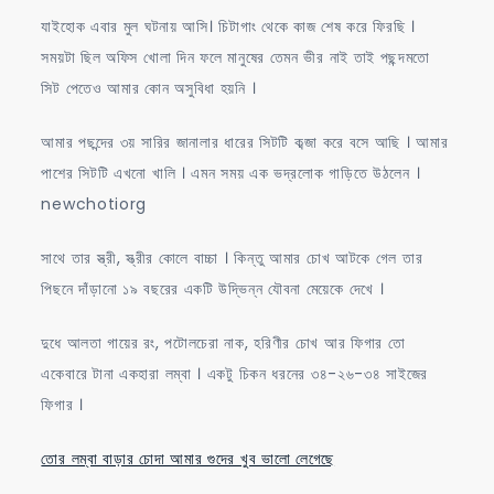
যাইহোক এবার মুল ঘটনায় আসি। চিটাগাং থেকে কাজ শেষ করে ফিরছি ।
সময়টা ছিল অফিস খোলা দিন ফলে মানুষের তেমন ভীর নাই তাই পছন্দমতো
সিট পেতেও আমার কোন অসুবিধা হয়নি ।
আমার পছন্দের ৩য় সারির জানালার ধারের সিটটি কব্জা করে বসে আছি । আমার
পাশের সিটটি এখনো খালি । এমন সময় এক ভদ্রলোক গাড়িতে উঠলেন ।
newchotiorg
সাথে তার স্ত্রী, স্ত্রীর কোলে বাচ্চা । কিন্তু আমার চোখ আটকে গেল তার
পিছনে দাঁড়ানো ১৯ বছরের একটি উদ্ভিন্ন যৌবনা মেয়েকে দেখে ।
দুধে আলতা গায়ের রং, পটোলচেরা নাক, হরিণীর চোখ আর ফিগার তো
একেবারে টানা একহারা লম্বা । একটু চিকন ধরনের ৩৪-২৬-৩৪ সাইজের
ফিগার ।
তোর লম্বা বাড়ার চোদা আমার গুদের খুব ভালো লেগেছে