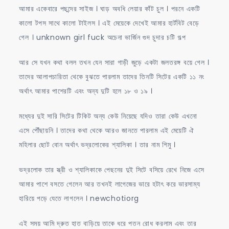
আমার একেবারে পছন্দের সাইজ । ঘাড় অবধি লেয়ার কাঁট চুল । পরনে একটি
কালো টপস সাথে কালো টাইলস । এই মেয়েকে দেখেই আমার হার্টবিট বেড়ে
গেল । unknown girl fuck অচেনা ভার্জিন গুদ চুদার চটি গল্প
আর সে যখন কথা বলল তখন যেন সারা গাড়ী জুড়ে একটা জলতরঙ্গ বয়ে গেল ।
তাদের আলাপচারিতা থেকে বুঝতে পারলাম তাদের তিনটি সিটের একটি ১১ নং
অর্থাৎ আমার পাশেরটি এবং অন্য দুটি হলে ১৮ ও ১৯ ।
মধ্যের দুই সারি সিটের টিকিট অন্য কেউ নিয়েছে যদিও তারা কেউ এখনো
এসে পৌঁছায়নি । তাদের কথা থেকে আরও জানতে পারলাম এই মেয়েটি ঐ
মহিলার ছোট বোন অর্থাৎ ভদ্রলোকের শ্যালিকা । তার নাম শিমু ।
ভদ্রলোক তার স্ত্রী ও শ্যালিকাকে পেছনের দুই সিটে বসিয়ে রেখে নিজে এসে
আমার পাশে বসতে গেলেন আর তখনই লাগেজের ভারে হটাৎ করে ভারসাম্য
হারিয়ে পড়ে যেতে লাগলেন । newchotiorg
এই সময় আমি দ্রুত হাত বাড়িয়ে তাকে ধরে পতন রোধ করলাম এবং তার