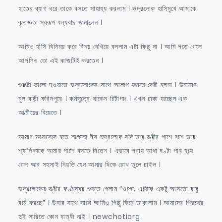
হাতের ব্যাগ ধরে তাকে বসতে সাহায্য করলাম । ভদ্রলোক হাসিমুখে আমাকে
কৃতজ্ঞতা স্বরূপ ধন্যবাদ জানালেন ।
আমিও হাঁসি বিনিময় করে বিনয় দেখিয়ে বললাম এটা কিছু না । আমি পড়ে গেলে
আপনিও তো এই কাজটিই করতেন ।
শুরুটা ভালো হওয়াতে ভদ্রলোকের সাথে আলাপ জমতে দেরী হলনা । উনাদের
মুল বাড়ী ফরিদপুরে । কর্মসুত্রে থাকেন চিটাগাং । এখন ঢাকা যাচ্ছেন এক
আত্মীয়ের বিয়েতে ।
আমার আফসোস হতে লাগলো ইস ভদ্রলোক যদি তার স্ত্রীর পাশে বশে তার
শ্যালিকাকে আমার পাশে বসতে দিতেন । এভাবে প্রায় আধা ঘণ্টা পার হয়ে
গেল আর সহসাই নিয়তি যেন আমার দিকে চোখ তুলে চাইল ।
ভদ্রলোকের স্ত্রীর কণ্ঠস্বর শুনতে পেলাম “ওগো, এদিকে একটু আসতো বাবু
বমি করছে” । উনার সাথে সাথে আমিও পিছু ফিরে তাকালাম । আমাদের পিছনের
দুই সারিতে কোন যাত্রী নাই । newchotiorg