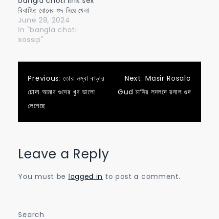
bangla choti link sex
বিবাহিত বোনের গুদ নিয়ে খেলা
June 28, 2024
In "bangla choti
xossip"
Post
Previous:
তোর লম্বা বাড়ার
Next:
Masir Rosalo
চোদা আমার গুদের খুব ভালো
Gud মাসির লদলদে রসাল গুদ
navigation
লেগেছে
Leave a Reply
You must be
logged in
to post a comment.
Search