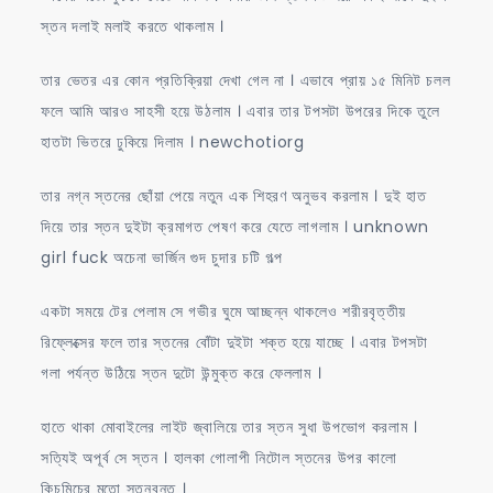
স্তন দলাই মলাই করতে থাকলাম ।
তার ভেতর এর কোন প্রতিক্রিয়া দেখা গেল না । এভাবে প্রায় ১৫ মিনিট চলল
ফলে আমি আরও সাহসী হয়ে উঠলাম । এবার তার টপসটা উপরের দিকে তুলে
হাতটা ভিতরে ঢুকিয়ে দিলাম । newchotiorg
তার নগ্ন স্তনের ছোঁয়া পেয়ে নতুন এক শিহরণ অনুভব করলাম । দুই হাত
দিয়ে তার স্তন দুইটা ক্রমাগত পেষণ করে যেতে লাগলাম । unknown
girl fuck অচেনা ভার্জিন গুদ চুদার চটি গল্প
একটা সময়ে টের পেলাম সে গভীর ঘুমে আচ্ছন্ন থাকলেও শরীরবৃত্তীয়
রিফ্লেক্সের ফলে তার স্তনের বোঁটা দুইটা শক্ত হয়ে যাচ্ছে । এবার টপসটা
গলা পর্যন্ত উঠিয়ে স্তন দুটো উন্মুক্ত করে ফেললাম ।
হাতে থাকা মোবাইলের লাইট জ্বালিয়ে তার স্তন সুধা উপভোগ করলাম ।
সত্যিই অপূর্ব সে স্তন । হালকা গোলাপী নিটোল স্তনের উপর কালো
কিচমিচের মতো স্তনবৃন্ত ।