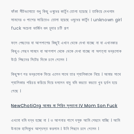
ফাঁকা সীটগুলোতে শুধু কিছু ওষুধের কার্টুন তোলা হয়েছে । তাকিয়ে দেখলাম
সামনের ও পাশের সারিতেও তোলা হয়েছে ওষুধের কার্টুন । unknown girl
fuck অচেনা ভার্জিন গুদ চুদার চটি গল্প
ফলে পেছনের বা আশপাশের কিছুই এখান থেকে দেখা যাচ্ছে না বা এখানকার
কিছুও পেছন সামনে বা আশপাশ থেকে থেকে দেখা যাচ্ছে না অগত্যা ভদ্রলোক
উঠে পিছনের সিটের দিকে চলে গেলেন ।
কিছুক্ষণ পর ভদ্রলোক ফিরে এলেন সাথে তার শ্যালিকাকে নিয়ে । আমার সাথে
শ্যালিকার পরিচয় করিয়ে দিয়ে বললেন বাবু বমি করতে করতে খুব দুর্বল হয়ে
গেছে ।
NewChotiOrg আমার মা শিরিন সুলতানা IV Mom Son Fuck
এখনো বমি বন্ধ হচ্ছে না । ও আপনার পাশে বসুক আমি পেছনে যাচ্ছি । আমি
উনাকে হাসিমুখে আশ্বস্ত করলাম । উনি পিছনে চলে গেলেন ।