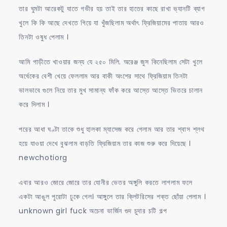
তার ঘুমটা আরেকটু যাতে গভীর হয় তাই তার হাতের কাছে রাখা ভ্যানটি ব্যাগ
খুলে কি কি আছে দেখতে গিয়ে যা খুঁজছিলাম অর্থাৎ ফ্রিজিয়ামের পাতায় আরও
তিনটা ওষুধ পেলাম ।
আমি গাড়ীতে খাওয়ার জন্য যে ২৫০ মিলি. অরেঞ্জ জুস কিনেছিলাম সেটা খুলে
অর্ধেকের বেশী খেয়ে ফেললাম আর বাকী অংশের সাথে ফ্রিজিয়াম তিনটা
ভালভাবে গুলে নিয়ে তার মুখ সামান্য ফাঁক করে আস্তে আস্তে ভিতরে চালান
করে দিলাম ।
পরের আধা ঘণ্টা তাকে শুধু হালকা ম্যাসেজ করে গেলাম আর তার শ্বাস শ্লথ
হয়ে যাওয়া দেখে বুঝলাম বাড়তি ফ্রিজিয়াম তার কাজ শুরু করে দিয়েছে ।
newchotiorg
এবার আরও জোরে জোরে তার যোনীর ভেতর অঙ্গুলি করতে লাগলাম ফলে
একটা আঙুল পুরোটা ঢুকে গেল। আঙ্গুলে তার ক্লিটরিসের শক্ত ছোঁয়া পেলাম ।
unknown girl fuck অচেনা ভার্জিন গুদ চুদার চটি গল্প