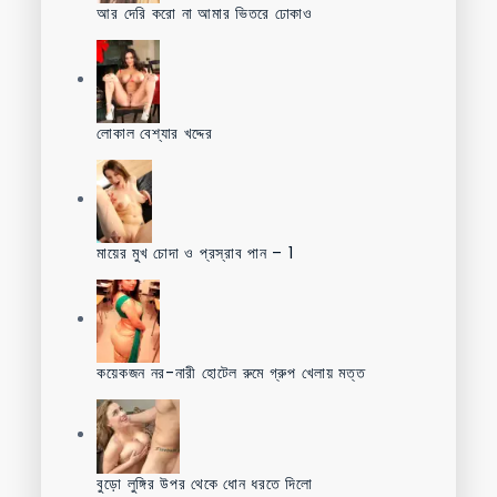
আর দেরি করো না আমার ভিতরে ঢোকাও
লোকাল বেশ্যার খদ্দের
মায়ের মুখ চোদা ও প্রস্রাব পান – 1
কয়েকজন নর-নারী হোটেল রুমে গ্রুপ খেলায় মত্ত
বুড়ো লুঙ্গির উপর থেকে ধোন ধরতে দিলো