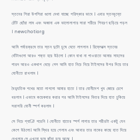
স্তনের শিরা উপশিরা গুলো দেখা যাচ্ছে পরিস্কার ভাবে । এবার স্তনবৃন্তে
ঠোঁট ছোঁয়া লাম এবং অজানা এক ভালোলাগায় সারা শরীরে শিহরণ ছড়িয়ে পড়ল
। newchotiorg
আমি পর্যায়ক্রমে তার স্তন দুটো চুষে যেতে লাগলাম । রিফ্লেক্সে স্তনের
বোঁটাগুলো আরও শক্ত হয়ে উঠলো । কোন বাধা না পাওয়াতে আমার সাহসের
পারদ আরও একধাপ বেড়ে গেল আমি হাত নিচে নিয়ে টাইলসের উপর দিয়ে তার
যোনীতে রাখলাম ।
বৈদ্যুতিক শখের মতো লাগলো আমার হাতে । তার যোনীদেশ খুব জোরে চেপে
ধরলাম । এভাবে কয়েকবার করার পর আমি টাইলসের ভিতর দিয়ে হাত ঢুকিয়ে
সরাসরি যোনী স্পর্শ করলাম ।
সে নিচে প্যাণ্টি পরেনি । যোনীতে হাতের স্পর্শ লাগায় তার শরীরটা একটু যেন
কেপে উঠলো। আমি স্থির হয়ে গেলাম এবং আবার তার নাকের কাছে হাত দিয়ে
দেখলাম সে এখনো ঘুমে কাঁদা হয়ে আছে ।