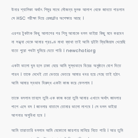
উনার শ্যালিকা অর্থাৎ শিমুর সাথে সৌজন্য মুলক আলাপ থেকে জানতে পারলাম
সে HSC পরীক্ষা দিয়ে রেজাল্টের অপেক্ষায় আছে ।
এরপর টুকটাক কিছু আলাপের পর শিমু আমাকে বলল ভাইয়া কিছু মনে করবেন
না সন্ধ্যা থেকে আমার প্রচণ্ড মাথা ব্যাথা তাই আমি দুইটা ফ্রিজিয়াম খেয়েছি
যাতে পুরো পথটা ঘুমিয়ে যেতে পারি । newchotiorg
একটা ভালো ঘুম হলে ঢাকা যেয়ে আমি সুস্থভাবে বিয়ের অনুষ্ঠানে যোগ দিতে
পারব । তাকে দেখেই তো ভেতরে ভেতরে আমার খবর হয়ে গেছে তাই হঠাৎ
আমি আমার স্বভাব বিরুদ্ধ একটা কাজ করে ফেললাম ।
তাকে বললাম তাহলে তুমি এক কাজ করো তুমি আমার এখানে অর্থাৎ জানলার
পাশে এসে বস । জানলার বাতাসে তোমার ভালো লাগবে । সে বলল ভাইয়া
আপনার অসুবিধা হবে ।
আমি তারাতারি বললাম আমি যেকোনো জায়গায় মানিয়ে নিতে পারি । আর তুমি