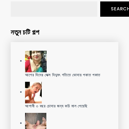
SEARC
নতুন চটি গল্প
আগের দিনের সেক্স বিদ্যুৎ গতিতে ভোদায় পকাত পকাত
আগামী ৩ বছর চোদার জন্য কচি মাল পেয়েছি