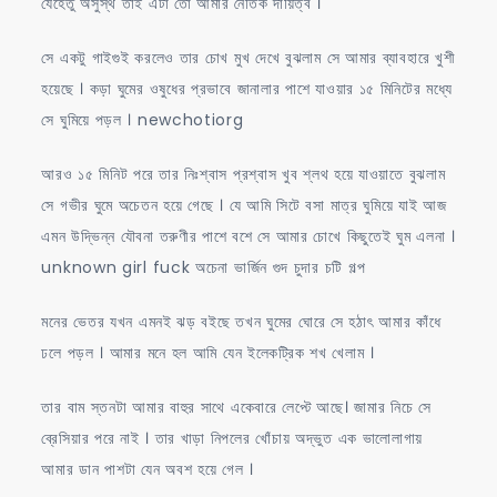
যেহেতু অসুস্থ তাই এটা তো আমার নৈতিক দায়িত্ব ।
সে একটু গাইগুই করলেও তার চোখ মুখ দেখে বুঝলাম সে আমার ব্যাবহারে খুশী
হয়েছে । কড়া ঘুমের ওষুধের প্রভাবে জানালার পাশে যাওয়ার ১৫ মিনিটের মধ্যে
সে ঘুমিয়ে পড়ল । newchotiorg
আরও ১৫ মিনিট পরে তার নিঃশ্বাস প্রশ্বাস খুব শ্লথ হয়ে যাওয়াতে বুঝলাম
সে গভীর ঘুমে অচেতন হয়ে গেছে । যে আমি সিটে বসা মাত্র ঘুমিয়ে যাই আজ
এমন উদ্ভিন্ন যৌবনা তরুণীর পাশে বশে সে আমার চোখে কিছুতেই ঘুম এলনা ।
unknown girl fuck অচেনা ভার্জিন গুদ চুদার চটি গল্প
মনের ভেতর যখন এমনই ঝড় বইছে তখন ঘুমের ঘোরে সে হঠাৎ আমার কাঁধে
ঢলে পড়ল । আমার মনে হল আমি যেন ইলেকট্রিক শখ খেলাম ।
তার বাম স্তনটা আমার বাহুর সাথে একেবারে লেপ্টে আছে। জামার নিচে সে
ব্রেসিয়ার পরে নাই । তার খাড়া নিপলের খোঁচায় অদ্ভুত এক ভালোলাগায়
আমার ডান পাশটা যেন অবশ হয়ে গেল ।