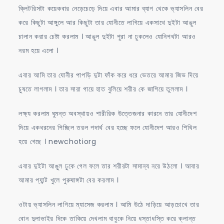
ক্লিটরিসটা কয়েকবার নেড়েচেড়ে দিয়ে এবার আমার ব্যাগ থেকে ভ্যাসলিন বের
করে কিছুটা আঙ্গুলে আর কিছুটা তার যোনীতে লাগিয়ে একসাথে দুইটা আঙুল
চালান করার চেষ্টা করলাম । আঙুল দুইটা পুরা না ঢুকলেও যোনিপথটা আরও
নরম হয়ে এলো ।
এবার আমি তার যোনীর পাপড়ি দুটা ফাঁক করে ধরে ভেতরে আমার জিভ দিয়ে
চুষতে লাগলাম । তার সারা গায়ে হাত বুলিয়ে শরীর কে জাগিয়ে তুললাম ।
লক্ষ্য করলাম ঘুমন্ত অবস্থায়ও শারীরিক উত্তেজনার কারনে তার যোনীদেশ
দিয়ে একধরনের পিচ্ছিল তরল পদার্থ বের হচ্ছে ফলে যোনীদেশ আরও শিথিল
হয়ে গেছে । newchotiorg
এবার দুইটা আঙুল ঢুকে গেল ফলে তার শরীরটা সামান্য নরে উঠলো । আবার
আমার প্যান্ট খুলে পুরুষাঙ্গটা বের করলাম ।
ওটায় ভ্যাসলিন লাগিয়ে ম্যাসেজ করলাম । আমি উঠে দাড়িয়ে আড়চোখে তার
বোন দুলাভাইর দিকে তাকিয়ে দেখলাম বাবুকে নিয়ে ধস্তাধস্তি করে ক্লান্ত