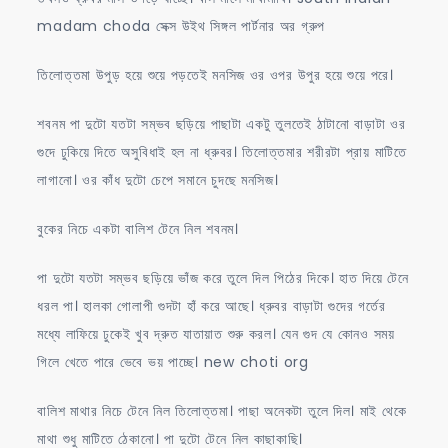
madam choda সেক্স উইথ সিঙ্গল পার্টনার অর গ্রুপ
তিলোত্তমা উপুড় হয়ে শুয়ে পড়তেই মনসিজ ওর ওপর উপুর হয়ে শুয়ে পরে।
শবনম পা দুটো যতটা সম্ভব ছড়িয়ে পাছাটা একটু তুলতেই ঠাটানো বাড়াটা ওর
গুদে ঢুকিয়ে দিতে অসুবিধাই হল না ধ্রুবর। তিলোত্তমার শরীরটা প্রায় মাটিতে
লাগানো। ওর কাঁধ দুটো চেপে সমানে চুদছে মনসিজ।
বুকের নিচে একটা বালিশ টেনে নিল শবনম।
পা দুটো যতটা সম্ভব ছড়িয়ে ভাঁজ করে তুলে দিল পিঠের দিকে। হাত দিয়ে টেনে
ধরল পা। হালকা গোলাপী গুদটা হাঁ করে আছে। ধ্রুবর বাড়াটা গুদের গর্তের
মধ্যে লাফিয়ে ঢুকেই খুব দ্রুত যাতায়াত শুরু করল। যেন গুদ যে কোনও সময়
গিলে খেতে পারে ভেবে ভয় পাচ্ছে। new choti org
বালিশ মাথার নিচে টেনে নিল তিলোত্তমা। পাছা অনেকটা তুলে দিল। মাই থেকে
মাথা শুধু মাটিতে ঠেকানো। পা দুটো টেনে নিল কাছাকাছি।