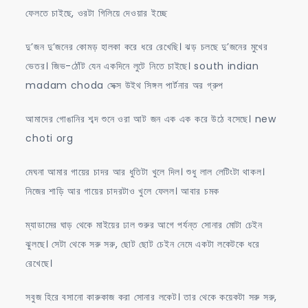
ফেলতে চাইছে, ওরটা গিলিয়ে দেওয়ার ইচ্ছে
দু’জন দু’জনের কোমড় হালকা করে ধরে রেখেছি। ঝড় চলছে দু’জনের মুখের
ভেতর। জিভ-ঠোঁট যেন একদিনে লুটে নিতে চাইছে। south indian
madam choda সেক্স উইথ সিঙ্গল পার্টনার অর গ্রুপ
আমাদের গোঙানির শব্দ শুনে ওরা আট জন এক এক করে উঠে বসেছে। new
choti org
মেঘনা আমার গায়ের চাদর আর ধুতিটা খুলে দিল। শুধু লাল লেটিংটা থাকল।
নিজের শাড়ি আর গায়ের চাদরটাও খুলে ফেলল। আবার চমক
ম্যাডামের ঘাড় থেকে মাইয়ের ঢাল শুরুর আগে পর্যন্ত সোনার মোটা চেইন
ঝুলছে। সেটা থেকে সরু সরু, ছোট ছোট চেইন নেমে একটা লকেটকে ধরে
রেখেছে।
সবুজ হিরে বসানো কারুকাজ করা সোনার লকেট। তার থেকে কয়েকটা সরু সরু,