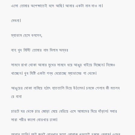
এসো তোমার অপেক্ষাতেই বসে আছি। আমার একটা নাম দাও না।
মেঘনা।
ম্যাডাম হেসে বললেন,
বাহ খুব মিস্টি তোমার নাম দিলাম অম্বর
সামনে রাখা থোকা আমার মুখের সামনে ধরে আঙুর খাইয়ে দিচ্ছেন। নিজেও
খাচ্ছেন। খুব মিষ্টি একটা গন্ধ বেরোচ্ছে ম্যাডামের গা থেকে।
আঙুরের থোকা নামিয়ে হঠাৎ হাততালি দিয়ে উঠলেন। চমকে গেলাম কী মতলব
রে বাবা
চারটে ঘর থেকে চার জোড়া মেয়ে বেরিয়ে এসে আমাদের ঘিরে দাঁড়াল। সবার
সারা শরীর কালো বোরখায় ঢাকা।
আবার তালি। আট জনই বোরখার মতো পোশাক খুলতেই চমকে গেলাম। ওদের