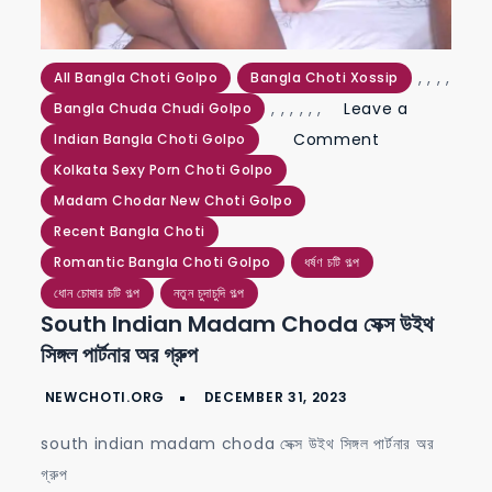
,
,
,
,
All Bangla Choti Golpo
Bangla Choti Xossip
,
,
,
,
,
,
Leave a
Bangla Chuda Chudi Golpo
on
Comment
Indian Bangla Choti Golpo
south
Kolkata Sexy Porn Choti Golpo
indian
Madam Chodar New Choti Golpo
madam
Recent Bangla Choti
choda
Romantic Bangla Choti Golpo
ধর্ষণ চটি গল্প
সেক্স
ধোন চোষার চটি গল্প
নতুন চুদাচুদি গল্প
South Indian Madam Choda সেক্স উইথ
উইথ
সিঙ্গল পার্টনার অর গ্রুপ
সিঙ্গল
পার্টনার
অর
south indian madam choda সেক্স উইথ সিঙ্গল পার্টনার অর
গ্রুপ
গ্রুপ