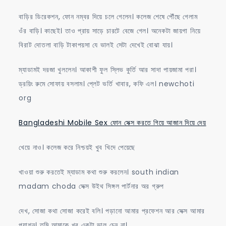
বাড়ির ডিরেকশন, ফোন নম্বর দিয়ে চলে গেলেন। কলেজ শেষে পৌঁছে গেলাম
ওঁর বাড়ি। কাছেই। তাও প্রায় সাড়ে চারটে বেজে গেল। অনেকটা জায়গা নিয়ে
বিরাট দোতলা বাড়ি টাকাপয়সা যে ভালই সেটা দেখেই বোঝা যায়।
ম্যাডামই দরজা খুললেন। আকাশী ফুল স্লিভ কুর্তি আর সাদা পায়জামা পরা।
ড্রয়িং রুমে সোফায় বসলাম। প্লেট ভর্তি খাবার, কফি এল। newchoti
org
Bangladeshi Mobile Sex ফোন সেক্স করতে গিয়ে আজান দিয়ে দেয়
খেয়ে নাও। কলেজ করে নিশ্চয়ই খুব খিদে পেয়েছে
খাওয়া শুরু করতেই ম্যাডাম কথা শুরু করলেন। south indian
madam choda সেক্স উইথ সিঙ্গল পার্টনার অর গ্রুপ
দেখ, সোজা কথা সোজা করেই বলি। পড়ানো আমার প্রফেশন আর সেক্স আমার
প্যাশন। তুমি আমাকে খুব একটা ভাল চেন না।