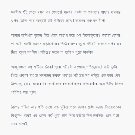
মনসিজ হাঁটু গেড়ে বসল ওর পেছনে। ধ্রুবর একটা পা শবনমের পাছার দাবনার
ওপর তোলা আর অন্যটা দুই থাইয়ের মাঝে। তারপর শুরু হল ঠাপ।
আবার বালিশটা বুকের নিচে টেনে আরাম করে শুল তিলোত্তমা। পাছাটা তোলা।
পা দুটো যতটা সম্ভব ছড়ানো।ওর পিঠের ওপর তুলে শরীরটা হাতের ওপর ভর
দিয়ে তুলল মনসিজ। শরীরের মতো পা দুটোও পুরো টানটান।
আঙুলগুলো শুধু মাটিতে ঠেকে। পুরো শরীরটা এগোচ্ছে-পিছোচ্ছে। থাই দুটো
গিয়ে ধাক্কা মারছে শবনমের ডবকা পাছায়। শরীরের সব শক্তি এক করে যেন
ঠাপাচ্ছে ধ্রুব। south indian madam choda সেক্স উইথ সিঙ্গল
পার্টনার অর গ্রুপ
ঠাপের শক্তি আর গতি দেখে ঘাড় ঘুরিয়ে ওকে দেখার চেষ্টা করছে তিলোত্তমা।
কিছুক্ষণ পরেই ওর গুদের গর্ত পুরো মাল দিয়ে ভরিয়ে দিল মনসিজ। গুদে বাড়া
ভরে রেখেই