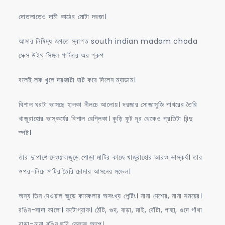
দোতলাতেও দামী কাঠের মোটা দরজা।
আমার নিষিদ্ধ জগতে স্বাগত south indian madam choda
সেক্স উইথ সিঙ্গল পার্টনার অর গ্রুপ
বলেই লক খুলে দরজাটা হাট করে দিলেন ম্যাডাম।
বিশাল ঘরটা ভাসছে হালকা নীলচে আলোয়। দরজার সোজাসুজি পাথরের তৈরি
খাজুরাহোর ভাস্কর্যের বিশাল রেপ্লিকা। কুড়ি ফুট দূর থেকেও প্রতিটা বিন্দু
স্পষ্ট।
তার দু’পাশে দেওয়ালজুড়ে পোড়া মাটির কাজে খাজুরাহোর আরও ভাস্কর্য। তার
ওপর-নিচে মাটির তৈরি চোদার আসনের মডেল।
অন্য তিন দেওয়াল জুড়ে কামকলার অসংখ্য পেন্টিং। নানা দেশের, নানা সময়ের।
রঙিন-সাদা কালো। ফটোগ্রাফ। ঠোঁট, গুদ, বাড়া, মাই, বোঁটা, পাছা, গুদে গাঁথা
বাড়া-নানা রঙিন ছবি ক্লোজ আপে।