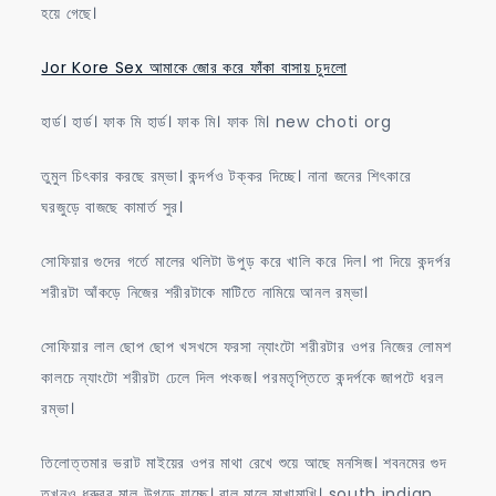
হয়ে গেছে।
Jor Kore Sex আমাকে জোর করে ফাঁকা বাসায় চুদলো
হার্ড। হার্ড। ফাক মি হার্ড। ফাক মি। ফাক মি। new choti org
তুমুল চিৎকার করছে রম্ভা। কন্দর্পও টক্কর দিচ্ছে। নানা জনের শিৎকারে
ঘরজুড়ে বাজছে কামার্ত সুর।
সোফিয়ার গুদের গর্তে মালের থলিটা উপুড় করে খালি করে দিল। পা দিয়ে কন্দর্পর
শরীরটা আঁকড়ে নিজের শরীরটাকে মাটিতে নামিয়ে আনল রম্ভা।
সোফিয়ার লাল ছোপ ছোপ খসখসে ফরসা ন্যাংটো শরীরটার ওপর নিজের লোমশ
কালচে ন্যাংটো শরীরটা ঢেলে দিল পংকজ। পরমতৃপ্তিতে কন্দর্পকে জাপটে ধরল
রম্ভা।
তিলোত্তমার ভরাট মাইয়ের ওপর মাথা রেখে শুয়ে আছে মনসিজ। শবনমের গুদ
তখনও ধ্রুবর মাল উগড়ে যাচ্ছে। বাল মালে মাখামাখি। south indian