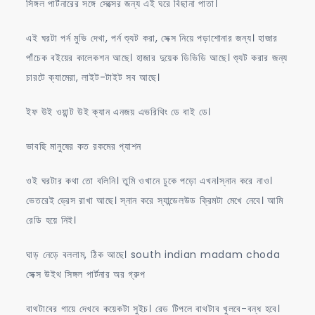
সিঙ্গল পার্টনারের সঙ্গে সেক্সের জন্য এই ঘরে বিছানা পাতা।
এই ঘরটা পর্ন মুভি দেখা, পর্ন শ্যুট করা, সেক্স নিয়ে পড়াশোনার জন্য। হাজার
পাঁচেক বইয়ের কালেকশন আছে। হাজার দুয়েক ডিভিডি আছে। শ্যুট করার জন্য
চারটে ক্যামেরা, লাইট-টাইট সব আছে।
ইফ উই ওয়ান্ট উই ক্যান এনজয় এভরিথিং ডে বাই ডে।
ভাবছি মানুষের কত রকমের প্যাশন
ওই ঘরটার কথা তো বলিনি। তুমি ওখানে ঢুকে পড়ো এখন।স্নান করে নাও।
ভেতরেই ড্রেস রাখা আছে। স্নান করে স্যান্ডেলউড ক্রিমটা মেখে নেবে। আমি
রেডি হয়ে নিই।
ঘাড় নেড়ে বললাম, ঠিক আছে। south indian madam choda
সেক্স উইথ সিঙ্গল পার্টনার অর গ্রুপ
বাথটাবের গায়ে দেখবে কয়েকটা সুইচ। রেড টিপলে বাথটাব খুলবে-বন্ধ হবে।