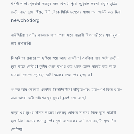
ঊর্বশী পাকা প্লেয়ার। অতনুর সঙ্গে খেলাটা পুরো কন্ট্রোল করল। বাড়ার মুণ্ডি
চেটে, বাড়া চুষে-খিঁচে, বিচি চটকে মিনিট দশেকের মধ্যে মাল আউট করে দিল।
newchotiorg
নাইজিরিয়ান ওনির থকথকে সাদা-গরম মালে পাঞ্জাবী বিষানপ্রীতের মুখ-বুক-
মাই মাখামাখি।
ডিজাইনার চেয়ারে পা ছড়িয়ে শুয়ে আছে দেবলীনা। একটানা লাল গুদটা চেটে-
চুষে যাচ্ছে লেস্টার। কুমীর যেমন ডাঙায় শুয়ে থাকে তেমন ভাবেই শুয়ে আছে
মেনকা। কোনও নড়াচড়া নেই। অনঙ্গর দমও শেষ হচ্ছে না।
পংকজ আর সোফিয়া একটানা সিক্সটিনাইনে। দাঁড়িয়ে-চিৎ হয়ে-পাশ ফিরে শুয়ে-
নানা ভাবে। দুটো পজিশন খুব সুন্দর। কন্দর্প বসে আছে।
রম্ভা ওর মুখের সামনে দাঁড়িয়ে। কোমড় বেঁকিয়ে সামনের দিকে ঝুঁকে বাড়াটা
মুখে নিল। রম্ভার গুদে কন্দর্পের মুখ। আরেকবার আর্চ করে বাড়াটা মুখে নিল
সোফিয়া।