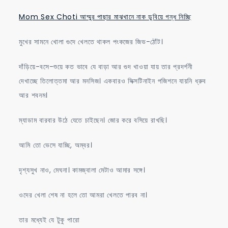
Mom Sex Choti আম্মুর পাছার মাঝখানে নাক ডুবিয়ে গন্ধ নিচ্ছি
মুখের সামনে খোলা গুদে খেলতে থাকল পংকজের জিভ-ঠোঁট।
দাঁড়িয়ে-বসে-শুয়ে কত ভাবে যে বাড়া আর গুদ খাওয়া যায় তার প্রদর্শনী
দেখাচ্ছে তিলোত্তমা আর মনসিজ। একবারও সিক্সটিনাইন পজিশনে যায়নি ধ্রুব
আর শবনম।
ম্যাডাম বারবার উঠে যেতে চাইছেন। জোর করে বসিয়ে রাখছি।
আমি তো ভেসে যাচ্ছি, অম্বর।
দৃশ্যসুখ নাও, মেঘনা। কামজ্বালা মেটাও আমার সঙ্গে।
ওদের খেলা শেষ না হলে তো আমরা খেলতে পারব না।
তার মধ্যেই যে টুকু পারো