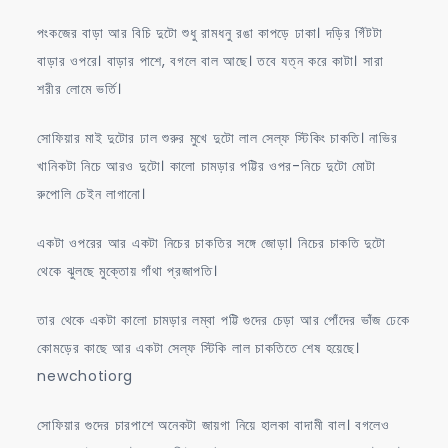
পংকজের বাড়া আর বিচি দুটো শুধু রামধনু রঙা কাপড়ে ঢাকা। দড়ির গিঁটটা
বাড়ার ওপরে। বাড়ার পাশে, বগলে বাল আছে। তবে যত্ন করে কাটা। সারা
শরীর লোমে ভর্তি।
সোফিয়ার মাই দুটোর ঢাল শুরুর মুখে দুটো লাল সেল্ফ স্টিকিং চাকতি। নাভির
খানিকটা নিচে আরও দুটো। কালো চামড়ার পট্টির ওপর-নিচে দুটো মোটা
রুপোলি চেইন লাগানো।
একটা ওপরের আর একটা নিচের চাকতির সঙ্গে জোড়া। নিচের চাকতি দুটো
থেকে ঝুলছে মুক্তোয় গাঁথা প্রজাপতি।
তার থেকে একটা কালো চামড়ার লম্বা পট্টি গুদের চেড়া আর পোঁদের ভাঁজ ঢেকে
কোমড়ের কাছে আর একটা সেল্ফ স্টিকি লাল চাকতিতে শেষ হয়েছে।
newchotiorg
সোফিয়ার গুদের চারপাশে অনেকটা জায়গা নিয়ে হালকা বাদামী বাল। বগলেও