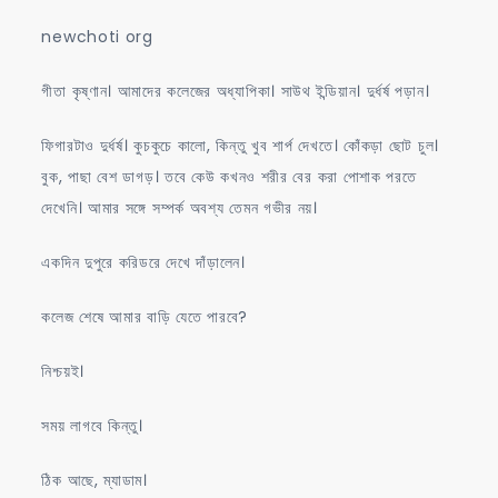
newchoti org
গীতা কৃষ্ণান। আমাদের কলেজের অধ্যাপিকা। সাউথ ইন্ডিয়ান। দুর্ধর্ষ পড়ান।
ফিগারটাও দুর্ধর্ষ। কুচকুচে কালো, কিন্তু খুব শার্প দেখতে। কোঁকড়া ছোট চুল।
বুক, পাছা বেশ ডাগড়। তবে কেউ কখনও শরীর বের করা পোশাক পরতে
দেখেনি। আমার সঙ্গে সম্পর্ক অবশ্য তেমন গভীর নয়।
একদিন দুপুরে করিডরে দেখে দাঁড়ালেন।
কলেজ শেষে আমার বাড়ি যেতে পারবে?
নিশ্চয়ই।
সময় লাগবে কিন্তু।
ঠিক আছে, ম্যাডাম।