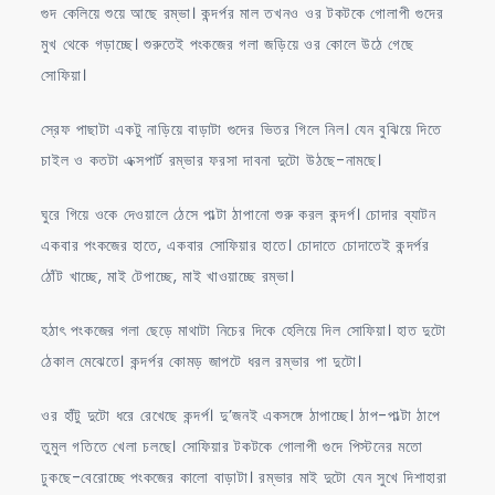
গুদ কেলিয়ে শুয়ে আছে রম্ভা। কন্দর্পর মাল তখনও ওর টকটকে গোলাপী গুদের
মুখ থেকে গড়াচ্ছে। শুরুতেই পংকজের গলা জড়িয়ে ওর কোলে উঠে গেছে
সোফিয়া।
স্রেফ পাছাটা একটু নাড়িয়ে বাড়াটা গুদের ভিতর গিলে নিল। যেন বুঝিয়ে দিতে
চাইল ও কতটা এক্সপার্ট রম্ভার ফরসা দাবনা দুটো উঠছে-নামছে।
ঘুরে গিয়ে ওকে দেওয়ালে ঠেসে পাল্টা ঠাপানো শুরু করল কন্দর্প। চোদার ব্যাটন
একবার পংকজের হাতে, একবার সোফিয়ার হাতে। চোদাতে চোদাতেই কন্দর্পর
ঠোঁট খাচ্ছে, মাই টেপাচ্ছে, মাই খাওয়াচ্ছে রম্ভা।
হঠাৎ পংকজের গলা ছেড়ে মাথাটা নিচের দিকে হেলিয়ে দিল সোফিয়া। হাত দুটো
ঠেকাল মেঝেতে। কন্দর্পর কোমড় জাপটে ধরল রম্ভার পা দুটো।
ওর হাঁটু দুটো ধরে রেখেছে কন্দর্প। দু’জনই একসঙ্গে ঠাপাচ্ছে। ঠাপ-পাল্টা ঠাপে
তুমুল গতিতে খেলা চলছে। সোফিয়ার টকটকে গোলাপী গুদে পিস্টনের মতো
ঢুকছে-বেরোচ্ছে পংকজের কালো বাড়াটা। রম্ভার মাই দুটো যেন সুখে দিশাহারা