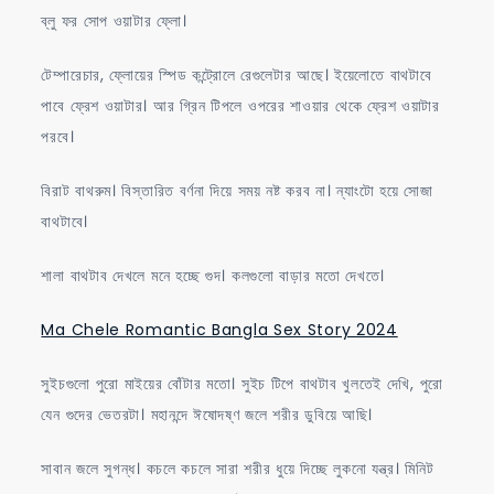
ব্লু ফর সোপ ওয়াটার ফ্লো।
টেম্পারেচার, ফ্লোয়ের স্পিড কন্ট্রোলে রেগুলেটার আছে। ইয়েলোতে বাথটাবে
পাবে ফ্রেশ ওয়াটার। আর গ্রিন টিপলে ওপরের শাওয়ার থেকে ফ্রেশ ওয়াটার
পরবে।
বিরাট বাথরুম। বিস্তারিত বর্ণনা দিয়ে সময় নষ্ট করব না। ন্যাংটো হয়ে সোজা
বাথটাবে।
শালা বাথটাব দেখলে মনে হচ্ছে গুদ। কলগুলো বাড়ার মতো দেখতে।
Ma Chele Romantic Bangla Sex Story 2024
সুইচগুলো পুরো মাইয়ের বোঁটার মতো। সুইচ টিপে বাথটাব খুলতেই দেখি, পুরো
যেন গুদের ভেতরটা। মহানন্দে ঈষোদষ্ণ জলে শরীর ডুবিয়ে আছি।
সাবান জলে সুগন্ধ। কচলে কচলে সারা শরীর ধুয়ে দিচ্ছে লুকনো যন্ত্র। মিনিট