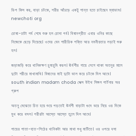
ডিপ কিস কর, বাড়া চটকে, শরীর আঁচড়ে একটু শান্ত হতে চাইছেন ম্যাডাম।
newchoti org
চোষা-চাটা পর্ব শেষে শুরু হল চোদা পর্ব। বিষানপ্রীত এবার ওনির কাছে
নিজেকে ছেড়ে দিয়েছে। ওদের যেন শারীরিক শক্তি আর নমনীয়তার লড়াই শুরু
হল।
জড়াজড়ি করে খানিকক্ষণ চুমাচুমি করল। ঊর্বশীর গায়ে লেগে থাকা অতনুর মালে
দুটো শরীরে মাখামাখি। বিষানের মাই দুটো ভাল করে চটকে দিল আবে।
south indian madam choda সেক্স উইথ সিঙ্গল পার্টনার অর
গ্রুপ
অতনু মেঝেতে চিত হয়ে শুয়ে পড়তেই ঊর্বশী বাড়াটা গুদে ভরে নিয়ে ওর দিকে
মুখ করে বসল। শরীরটা আস্তে আস্তে তুলে দিল আবে।
পায়ের পাতা-হাত-পিঠের খানিকটা আর মাথা শুধু মাটিতে। ওর ওপরে বসা