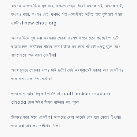
কখনও অনঙ্গর দিকে মুখ করে, কখনও পেছন ফিরে। কখনও মাই, কখনও থাই,
কখনও পাছা, কখনও পেট, কখনও পিঠ-দেবলীনার শরীরে হাত বুলিয়েই যাচ্ছে
লেস্টার। new choti org
অনঙ্গর দিকে মুখ করা অবস্থায় মেনকা ক্রমশ সামনে হেলে পড়ছে। পা দুটো
ছড়িয়ে দিল লেস্টারের পায়ের দিকে। হাতে ভর দিয়ে শরীরটা একটু তুলে রেখে
রামঠাপানো শুরু করল দেবলীনা।
অনঙ্গ চুষছে মেনকার ডাগর মাই দুটো। সেই অবস্থাতেই হরহর করে দেবলীনার
গুদে মাল ঢেলে দিল লেস্টার।
গুদমারানি, আর কিছুক্ষণ পারলি না south indian madam
choda সেক্স উইথ সিঙ্গল পার্টনার অর গ্রুপ
চিৎকার করে উঠল দেবলীনা। অন্যদের খেলা আগেই শেষ হয়ে গেছে। চিৎকার
শুনে ওরা তাকাল দেবলীনার দিকে।