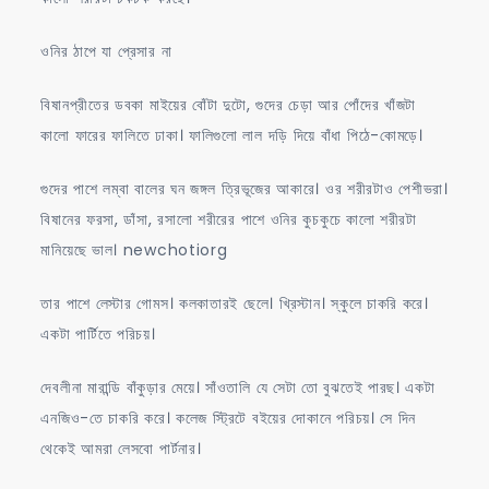
ওনির ঠাপে যা প্রেসার না
বিষানপ্রীতের ডবকা মাইয়ের বোঁটা দুটো, গুদের চেড়া আর পোঁদের খাঁজটা
কালো ফারের ফালিতে ঢাকা। ফালিগুলো লাল দড়ি দিয়ে বাঁধা পিঠে-কোমড়ে।
গুদের পাশে লম্বা বালের ঘন জঙ্গল ত্রিভূজের আকারে। ওর শরীরটাও পেশীভরা।
বিষানের ফরসা, ডাঁসা, রসালো শরীরের পাশে ওনির কুচকুচে কালো শরীরটা
মানিয়েছে ভাল। newchotiorg
তার পাশে লেস্টার গোমস। কলকাতারই ছেলে। খ্রিস্টান। স্কুলে চাকরি করে।
একটা পার্টিতে পরিচয়।
দেবলীনা মারান্ডি বাঁকুড়ার মেয়ে। সাঁওতালি যে সেটা তো বুঝতেই পারছ। একটা
এনজিও-তে চাকরি করে। কলেজ স্ট্রিটে বইয়ের দোকানে পরিচয়। সে দিন
থেকেই আমরা লেসবো পার্টনার।