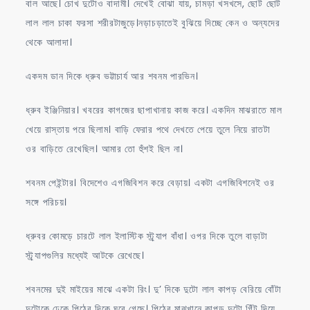
বাল আছে। চোখ দুটোও বাদামী। দেখেই বোঝা যায়, চামড়া খসখসে, ছোট ছোট
লাল লাল চাকা ফরসা শরীরটাজুড়ে।নড়াচড়াতেই বুঝিয়ে দিচ্ছে কেন ও অন্যদের
থেকে আলাদা।
একদম ডান দিকে ধ্রুব ভট্টাচার্য আর শবনম পারভিন।
ধ্রুব ইঞ্জিনিয়ার। খবরের কাগজের ছাপাখানায় কাজ করে। একদিন মাঝরাতে মাল
খেয়ে রাস্তায় পরে ছিলাম। বাড়ি ফেরার পথে দেখতে পেয়ে তুলে নিয়ে রাতটা
ওর বাড়িতে রেখেছিল। আমার তো হুঁশই ছিল না।
শবনম পেইন্টার। বিদেশেও এগজিবিশন করে বেড়ায়। একটা এগজিবিশনেই ওর
সঙ্গে পরিচয়।
ধ্রুবর কোমড়ে চারটে লাল ইলাস্টিক স্ট্র্যাপ বাঁধা। ওপর দিকে তুলে বাড়াটা
স্ট্র্যাপগুলির মধ্যেই আটকে রেখেছে।
শবনমের দুই মাইয়ের মাঝে একটা রিং। দু’ দিকে দুটো লাল কাপড় বেরিয়ে বোঁটা
দুটোকে ঢেকে পিঠের দিকে ঘুরে গেছে। পিঠের মাঝখানে কাপড় দুটো গিঁট দিয়ে