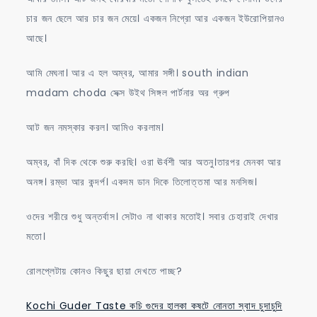
চার জন ছেলে আর চার জন মেয়ে। একজন নিগ্রো আর একজন ইউরোপিয়ানও
আছে।
আমি মেঘনা। আর এ হল অম্বর, আমার সঙ্গী। south indian
madam choda সেক্স উইথ সিঙ্গল পার্টনার অর গ্রুপ
আট জন নমস্কার করল। আমিও করলাম।
অম্বর, বাঁ দিক থেকে শুরু করছি। ওরা ঊর্বশী আর অতনু।তারপর মেনকা আর
অনঙ্গ। রম্ভা আর কন্দর্প। একদম ডান দিকে তিলোত্তমা আর মনসিজ।
ওদের শরীরে শুধু অন্তর্বাস। সেটাও না থাকার মতোই। সবার চেহারাই দেখার
মতো।
রোলপ্লেটায় কোনও কিছুর ছায়া দেখতে পাচ্ছ?
Kochi Guder Taste কচি গুদের হালকা কষটে নোনতা স্বাদ চুদাচুদি