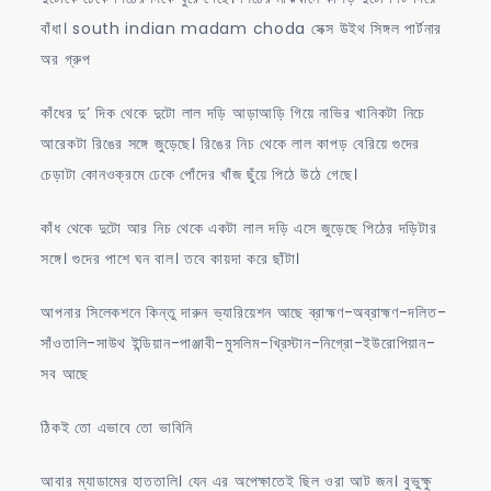
বাঁধা। south indian madam choda সেক্স উইথ সিঙ্গল পার্টনার
অর গ্রুপ
কাঁধের দু’ দিক থেকে দুটো লাল দড়ি আড়াআড়ি গিয়ে নাভির খানিকটা নিচে
আরেকটা রিঙের সঙ্গে জুড়েছে। রিঙের নিচ থেকে লাল কাপড় বেরিয়ে গুদের
চেড়াটা কোনওক্রমে ঢেকে পোঁদের খাঁজ ছুঁয়ে পিঠে উঠে গেছে।
কাঁধ থেকে দুটো আর নিচ থেকে একটা লাল দড়ি এসে জুড়েছে পিঠের দড়িটার
সঙ্গে। গুদের পাশে ঘন বাল। তবে কায়দা করে ছাঁটা।
আপনার সিলেকশনে কিন্তু দারুন ভ্যারিয়েশন আছে ব্রাহ্মণ-অব্রাহ্মণ-দলিত-
সাঁওতালি-সাউথ ইন্ডিয়ান-পাঞ্জাবী-মুসলিম-খ্রিস্টান-নিগ্রো-ইউরোপিয়ান-
সব আছে
ঠিকই তো এভাবে তো ভাবিনি
আবার ম্যাডামের হাততালি। যেন এর অপেক্ষাতেই ছিল ওরা আট জন। বুভুক্ষু