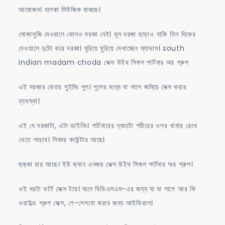
আয়োজন। হালকা মিউজিক বাজছে।
সোজাসুজি দেওয়ালে কোনও দরজা নেই। মূল দরজা ছাড়াও বাকি তিন দিকের
দেওয়ালে দুটো করে দরজা। ঘুরিয়ে ঘুরিয়ে দেখাচ্ছেন ম্যাডাম। south
indian madam choda সেক্স উইথ সিঙ্গল পার্টনার অর গ্রুপ
এই দরজার ভেতর সুইমিং পুল। পুলের মধ্যে বা পাশে জমিয়ে সেক্স করার
ব্যবস্থা।
এই যে দরজাটা, এটা ডাইনিং। পার্টনারের ন্যাংটো শরীরের ওপর খাবার রেখে
খেতে পারবে। লিকার কাউন্টার আছে।
হুক্কা বার আছে। ইউ ক্যান এনজয় সেক্স উইথ সিঙ্গল পার্টনার অর গ্রুপ।
ওই ঘরটা ভর্তি সেক্স টয়ে। মানে বিডিএসএম-এর জন্য যা যা লাগে আর কি
ওয়াইল্ড গ্রুপ সেক্স, গে-লেসবো করার জন্য আইডিয়াল।