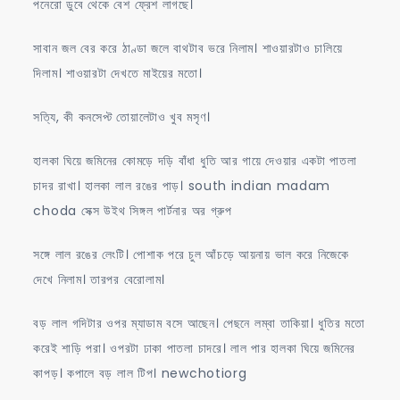
পনেরো ডুবে থেকে বেশ ফ্রেশ লাগছে।
সাবান জল বের করে ঠাণ্ডা জলে বাথটাব ভরে নিলাম। শাওয়ারটাও চালিয়ে
দিলাম। শাওয়ারটা দেখতে মাইয়ের মতো।
সত্যি, কী কনসেপ্ট তোয়ালেটাও খুব মসৃণ।
হালকা ঘিয়ে জমিনের কোমড়ে দড়ি বাঁধা ধুতি আর গায়ে দেওয়ার একটা পাতলা
চাদর রাখা। হালকা লাল রঙের পাড়। south indian madam
choda সেক্স উইথ সিঙ্গল পার্টনার অর গ্রুপ
সঙ্গে লাল রঙের লেংটি। পোশাক পরে চুল আঁচড়ে আয়নায় ভাল করে নিজেকে
দেখে নিলাম। তারপর বেরোলাম।
বড় লাল গদিটার ওপর ম্যাডাম বসে আছেন। পেছনে লম্বা তাকিয়া। ধুতির মতো
করেই শাড়ি পরা। ওপরটা ঢাকা পাতলা চাদরে। লাল পার হালকা ঘিয়ে জমিনের
কাপড়। কপালে বড় লাল টিপ। newchotiorg