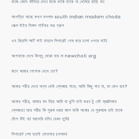
বাজে কেসে ফাঁসিয়ে দেব। যাকে ডাকি তাকে না খেলিয়ে ছাড়ি না।
আপত্তি আছে কখন বললাম south indian madam choda
সেক্স উইথ সিঙ্গল পার্টনার অর গ্রুপ
ওহ রিয়েলি স্মার্ট গাই তাহলে সিগারেট শেষ করে চলো ওপরে যাই।
আপনাকে দেখে কিন্তু বোঝা যায় না newchoti org
মানে আমার পোশাক দেখে তো?
আমার শরীর দেখে অন্য কেউ প্লেজার পাবে, আমি কিছু পাব না, তা কেন হবে?
আমার শরীর, আমার মন নিয়ে আমি যা খুশি তাই করব টু গেট ম্যাক্সিমাম
প্লেজার। আর শরীর কি পুরুষ ধরার জাল নাকি আমার যে পুরুষকে চাই তাকে
টোপ দিই না। সরাসরি বলি। যেমন তুমি।
সিগারেট শেষ হতেই দোতলায় চললাম।