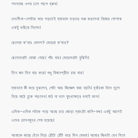
শবনমের ওপর ঢলে পড়ল ধ্রুব।
দেবলীনা-লেস্টার শুয়ে পড়তেই ম্যাডাম তড়বড় শুরু করলেন। নিজের পোশাক
একটু গুছিয়ে নিলেন।
ছেলেরা ক’বার ফেলল? মেয়েরা ক’বার?
ছেলেদেরটা বোঝা গেছে। পাঁচ বার। মেয়েদেরটা বুঝিনি।
তিন জন তিন বার করে। শুধু বিষানপ্রীত চার বার।
ম্যাডাম কী করে বুঝলেন, সেটা আর জিজ্ঞেস করা হয়নি। হ্যাঁচকা টানে তুলে
নিয়ে মাঠে ঢুকে পড়লেন। মাঠ না বলে যুদ্ধক্ষেত্র বলাই ভাল।
এদিক-ওদিক লটকে পড়ে আছে চার জোড়া ন্যাংটো মাগি-মদ্দ। একটু আগেই
ওদের চোদনযুদ্ধ শেষ হয়েছে।
আমাকে কাছে টেনে নিয়ে ঠোঁটে ঠোঁট ভরে দিল মেঘনা। আমার জিভটা যেন গিলে