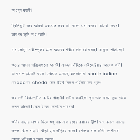
আরব্য রজনী।
ব্রিলিয়ান্ট তবে আমরা একসঙ্গে করব না। আগে ওরা করবে। আমরা দেখব।
তারপর তুমি আর আমি।
চার জোড়া নারী-পুরুষ একে অন্যের শরীরে হাত বোলাচ্ছে। আনন্দে গোঙাচ্ছে।
ওদের আসল পরিচয়গুলো জানাই। একদম বাঁদিকে নাইজেরিয়ার আবেও ওনি।
আমার পাড়াতেই থাকে। খেলতে এসেছে কলকাতায়। south indian
madam choda সেক্স উইথ সিঙ্গল পার্টনার অর গ্রুপ
ওর সঙ্গী বিষানপ্রীত কাউর পাঞ্জাবী। হাউস ওয়াইফ। খুব ভাল নাচে। জন্ম থেকে
কলকাতাতেই। সেক্স টয়ের দোকানে পরিচয়।
ওনির বাড়ার মাথার দিকে শুধু গাঢ় লাল রঙের রবারের টুপি। ঘন, কালো বালের
জঙ্গল থেকে বাড়াটা খাড়া হয়ে দাঁড়িয়ে আছে। বগলেও বাল ভর্তি। পেশীভরা
কালো শরীরটা চকচক করছে।