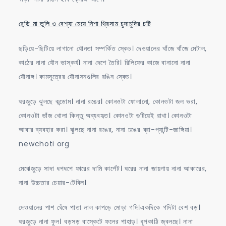
রেন্ডি মা তুলি ও বেশ্যা মেয়ে নিশা থ্রিসাম চুদাচুদির চটি
ছড়িয়ে-ছিটিয়ে লাগানো যৌনতা সম্পর্কিত স্কেচ। দেওয়ালের খাঁজে খাঁজে মেটাল,
কাঠের নানা যৌন ভাস্কর্য। নানা দেশে তৈরি। রিলিফের কাজে বানানো নানা
যৌনাঙ্গ। কামসূত্রের যৌনাসনগুলির রঙিন স্কেচ।
ঘরজুড়ে ঝুলছে কন্ডোম। নানা রঙের। কোনওটা ফোলানো, কোনওটা জল ভরা,
কোনওটা ভাঁজ খোলা কিন্তু অব্যবহৃত। কোনওটা গুটিয়েই রাখা। কোনওটা
আবার ব্যবহার করা। ঝুলছে নানা রঙের, নানা ঢঙের ব্রা-প্যান্টি-জাঙ্গিয়া।
newchoti org
মেঝেজুড়ে সাদা ধপধপে ফারের দামি কার্পেট। ঘরের নানা জায়গায় নানা আকারের,
নানা উচ্চতার চেয়ার-টেবিল।
দেওয়ালের পাশ ঘেঁষে পাতা লাল কাপড়ে মোড়া গদি।একদিকে গদিটা বেশ বড়।
ঘরজুড়ে নানা ফুল। বড়সড় বাস্কেটে ফলের পাহাড়। ধূপকাঠি জ্বলছে। নানা