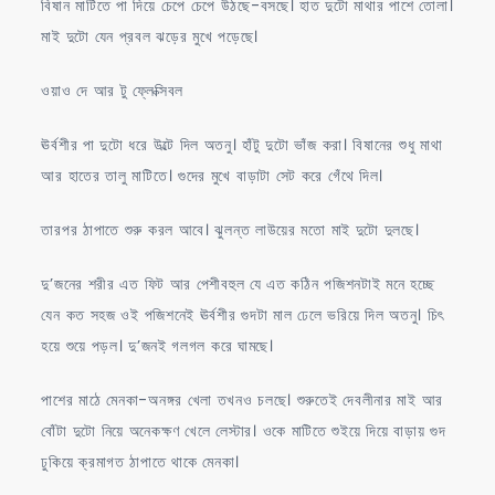
বিষান মাটিতে পা দিয়ে চেপে চেপে উঠছে-বসছে। হাত দুটো মাথার পাশে তোলা।
মাই দুটো যেন প্রবল ঝড়ের মুখে পড়েছে।
ওয়াও দে আর টু ফ্লেক্সিবল
ঊর্বশীর পা দুটো ধরে উল্টে দিল অতনু। হাঁটু দুটো ভাঁজ করা। বিষানের শুধু মাথা
আর হাতের তালু মাটিতে। গুদের মুখে বাড়াটা সেট করে গেঁথে দিল।
তারপর ঠাপাতে শুরু করল আবে। ঝুলন্ত লাউয়ের মতো মাই দুটো দুলছে।
দু’জনের শরীর এত ফিট আর পেশীবহুল যে এত কঠিন পজিশনটাই মনে হচ্ছে
যেন কত সহজ ওই পজিশনেই ঊর্বশীর গুদটা মাল ঢেলে ভরিয়ে দিল অতনু। চিৎ
হয়ে শুয়ে পড়ল। দু’জনই গলগল করে ঘামছে।
পাশের মাঠে মেনকা-অনঙ্গর খেলা তখনও চলছে। শুরুতেই দেবলীনার মাই আর
বোঁটা দুটো নিয়ে অনেকক্ষণ খেলে লেস্টার। ওকে মাটিতে শুইয়ে দিয়ে বাড়ায় গুদ
ঢুকিয়ে ক্রমাগত ঠাপাতে থাকে মেনকা।