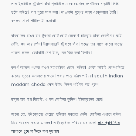
লাল ইলাস্টিক স্ট্র্যাপে বাঁধা প্লাস্টিক ঢেকে রেখেছে লেস্টারের বাড়াটা। বিচি
দুটো বাইরে। বাল পুরো সাফ করা। ডাণ্ডাটা যুদ্ধের জন্য এক্কেবারে তৈরি।
বগলও সাফ। গাঁট্টাগোট্টা চেহারা।
বাঘছালের রঙের চার টুকরো ছোট্ট ছোট্ট তেকোণা চামড়ায় ঢাকা দেবলীনার দুটো
বোঁটা, গুদ আর পোঁদ। ট্রান্সপারেন্ট স্ট্র্যাপে বাঁধা। গুদের চার পাশে কালো বালের
পাতলা জঙ্গল। চেহারাটা বেশ টাফ, যেন জিম করা ফিগার।
কন্দর্প আসলে পংকজ বাগুল।মহারাষ্ট্রের ছেলে। দলিত। একটা আইটি কোম্পানিতে
কাজের সূত্রে কলকাতায় থাকে। গঙ্গার পারে হঠাৎ পরিচয়। south indian
madam choda সেক্স উইথ সিঙ্গল পার্টনার অর গ্রুপ
রম্ভা যার নাম দিয়েছি, ও হল সোফিয়া কুনিশ। ইউক্রেনের মেয়ে।
জানো তো, ইউক্রেনের মেয়েরা দুনিয়ার সবচেয়ে সেক্সি। সোফিয়া এখানে বাউল
নিয়ে গবেষনা করতে এসেছে। লাইব্রেরিতে পরিচয় ওর সঙ্গে।
জান প্রাণ দিয়ে
আপাকে চুদে শাড়িতে মাল মুছলাম