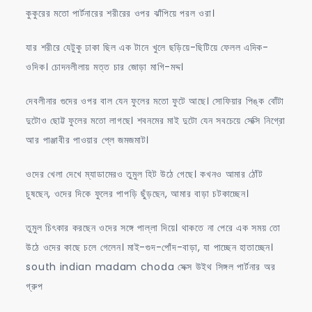
কুকুরের মতো পার্টনারের শরীরের ওপর ঝাঁপিয়ে পরল ওরা।
যার শরীরে যেটুকু ঢাকা ছিল এক টানে খুলে ছড়িয়ে-ছিটিয়ে ফেলল এদিক-
ওদিক। চোদনলীলায় মত্ত চার জোড়া মাগি-মদ্দ।
দেবলীনার গুদের ওপর বাল যেন ফুলের মতো ফুটে আছে। সোফিয়ার পিঙ্ক বোঁটা
দুটোও ছোট্ট ফুলের মতো লাগছে। শবনমের মাই দুটো যেন সবচেয়ে সেক্সি নিগ্রো
আর পাঞ্জাবীর পাওয়ার প্লে জমজমাট।
ওদের খেলা দেখে ম্যাডামেরও তুমুল হিট উঠে গেছে। কখনও আমার ঠোঁট
চুষছেন, ওদের দিকে ফুলের পাপড়ি ছুঁড়ছেন, আমার বাড়া চটকাচ্ছেন।
তুমুল চিৎকার করছেন ওদের সঙ্গে পাল্লা দিয়ে। থাকতে না পেরে এক সময় তো
উঠে ওদের কাছে চলে গেলেন। মাই-গুদ-পোঁদ-বাড়া, যা পাচ্ছেন হাতাচ্ছেন।
south indian madam choda সেক্স উইথ সিঙ্গল পার্টনার অর
গ্রুপ