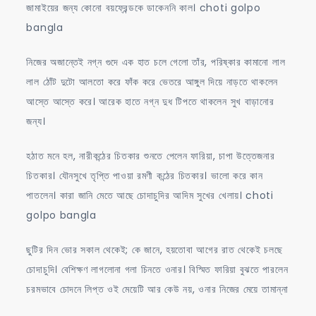
জামাইয়ের জন্য কোনো বয়ফ্রেন্ডকে ডাকেননি কাল। choti golpo
bangla
নিজের অজান্তেই নগ্ন গুদে এক হাত চলে গেলো তাঁর, পরিষ্কার কামানো লাল
লাল ঠোঁট দুটো আলতো করে ফাঁক করে ভেতরে আঙ্গুল দিয়ে নাড়তে থাকলেন
আস্তে আস্তে করে। আরেক হাতে নগ্ন দুধ টিপতে থাকলেন সুখ বাড়ানোর
জন্য।
হঠাত মনে হল, নারীকন্ঠের চিতকার শুনতে পেলেন ফারিয়া, চাপা উত্তেজনার
চিতকার। যৌনসুখে তৃপ্তি পাওয়া রমণী কন্ঠের চিতকার। ভালো করে কান
পাতলেন। কারা জানি মেতে আছে চোদাচুদির আদিম সুখের খেলায়। choti
golpo bangla
ছুটির দিন ভোর সকাল থেকেই; কে জানে, হয়তোবা আগের রাত থেকেই চলছে
চোদাচুদি। বেশিক্ষণ লাগলোনা গলা চিনতে ওনার। বিস্মিত ফারিয়া বুঝতে পারলেন
চরমভাবে চোদনে লিপ্ত ওই মেয়েটি আর কেউ নয়, ওনার নিজের মেয়ে তামান্না