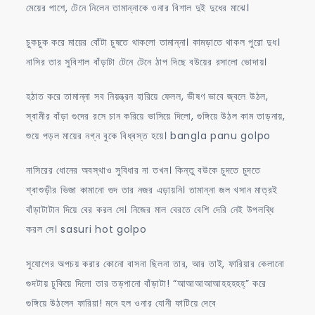
মেয়ের পাশে, টেনে নিলেন তামান্নাকে ওনার বিশাল দুই দুধের মাঝে।
চুকচুক করে মায়ের বোঁটা চুষতে থাকলো তামান্না। কামড়াতে থাকল পুরো দুধ।
নাসির তার সুবিশাল বাঁড়াটা টেনে টেনে ঠাপ দিছে বউয়ের রসালো ভোদায়।
হঠাত করে তামান্না সব নিয়ন্ত্রন হারিয়ে ফেলল, ভীষণ ভাবে জ্বলে উঠল,
স্বামীর বাঁড়া গুদের রসে চান করিয়ে ভাসিয়ে দিলো, গুঙ্গিয়ে উঠল কাম তাড়নায়,
শুয়ে পড়ল মায়ের নগ্ন বুকে বিধ্বস্ত হয়ে। bangla panu golpo
নাসিরের ধোনের অবস্থাও সুবিধার না তখন। কিন্তু বউকে চুদতে চুদতে
শ্বাশুড়ীর ভিজা কামানো গুদ তার নজর এড়ায়নি। তামান্না জল খসান মাত্রই
বাঁড়াটাটান দিয়ে বের করল সে। নিজের মাল বেরতে বেশি দেরি নেই উপলব্ধি
করল সে। sasuri hot golpo
সুযোগের অপচয় করার কোনো বাসনা ছিলনা তার, আর তাই, ফারিয়ার কেলানো
গুদটায় ঢুকিয়ে দিলো তার তড়পানো বাঁড়াটা! “আআআআআহহহহহ্” করে
গুঙ্গিয়ে উঠলেন ফারিয়া! মনে হল ওনার যোনী ফাটিয়ে দেবে