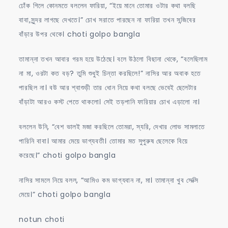
ঢোঁক গিলে কোনমতে বললেন ফারিয়া, “ইয়ে মানে তোমার ওটার কথা বলছি
বাবা,সুন্দর লাগছে দেখতে।” চোখ সরাতে পারছেন না ফারিয়া তখন সন্জিবের
বাঁড়ার উপর থেকে। choti golpo bangla
তামান্না তখন আবার গরম হয়ে উঠেছে। বলে উঠলো বিছানা থেকে, “বলেছিলাম
না মা, ওরটা কত বড়? তুমি শুধুই চিন্তা করছিলে!” নাসির আর অবাক হতে
পারছিল না। বউ আর শ্বাশুড়ী তার ধোন নিয়ে কথা বলছে ভেবেই ছেলেটার
বাঁড়াটা আরও কস্ট পেতে থাকলো। সেই তড়পানি ফারিয়ার চোখ এড়ালো না।
বললেন উনি, “বেশ ভালই মজা করছিলে তোমরা, স্যরি, দেখার লোভ সামলাতে
পারিনি বাবা। আমার মেয়ে ভাগ্যবতী। তোমার মত সুপুরুষ ছেলেকে বিয়ে
করেছে।” choti golpo bangla
নাসির সামলে নিয়ে বলল, “আমিও কম ভাগ্যবান না, মা। তামান্না খুব সেক্সি
মেয়ে।” choti golpo bangla
notun choti