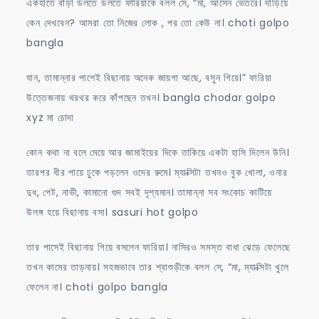
একহাতে বাঁড়া ডলতে ডলতে ফারিয়াকে বলল সে, “মা, আসেন ভেতরে। দাঁড়িয়ে
কেন দেখবেন? আমরা তো নিজের লোক , পর তো কেউ না। choti golpo
bangla
যান, তামান্নার পাশেই বিছানায় অনেক জায়গা আছে, বসুন গিয়ে।” ফারিয়া
উত্তেজনায় থরথর করে কাঁপছেন তখন। bangla chodar golpo
xyz মা চোদা
কোন কথা না বলে মেয়ে আর জামাইয়ের দিকে তাকিয়ে একটা হাসি দিলেন উনি।
তারপর ধীর পায়ে ঢুকে পড়লেন ওদের রুমে। ম্যাক্সিটা তখনও বুক খোলা, ওনার
দুধ, পেট, নাভী, কামানো গুদ সবই দৃশ্যমান। তামান্না সব সংকোচ কাটিয়ে
উলঙ্গ হয়ে বিছানায় বসা। sasuri hot golpo
তার পাসেই বিছানায় গিয়ে বসলেন ফারিয়া। নাসিরও সমস্ত বাধা ঝেড়ে ফেলেছে
তখন কামের তাড়নায়। সহজভাবে তার শ্বাশুড়ীকে বলল সে, “মা, ম্যাক্সিটা খুলে
ফেলেন না। choti golpo bangla