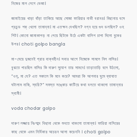
নিজের মাল লেগে ভেজা।
জামাইয়ের খাড়া বাঁড়া তাকিয়ে আছে সোজা ফারিয়ার নাভী বরাবর। বিছানায় বসে
প্রচন্ড শক্ খেলো তামান্না। মা এতক্ষন দেখছিল? নগ্ন হয়ে গুদ ডলছিল? ওহ
শিট। কোনো জামাকাপড় না পেয়ে ছিটকে উঠে একটা বালিশ চাপা দিলো বুকের
উপর। choti golpo bangla
মা-মেয়ে দুজনেই প্রায় বাক্যহীন। সবার আগে নিজেকে সামলে নিল নাসির।
বুঝতে পারছিল নাসির কি দারুণ সুযোগ তার সামনে। তাড়াতাড়ি বলে উঠলো,
“ওহ্, মা যে? এত সকালে কি মনে করে? আমরা কি আপনার ঘুমে ব্যাঘাত
ঘটালাম নাকি, স্যরি?” সমস্ত সঙ্কোচ কাটিয়ে কথা বলতে থাকলো তামান্নার
স্বামী।
voda chodar golpo
দারুণ লজ্জায় নিঃশব্দে বিছানা থেকে শুনতে থাকলো তামান্না। ফারিয়া নাসিরের
কাছ থেকে এমন নির্বিকার আচরন আসা করেননি । choti golpo