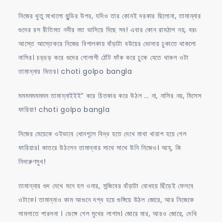
নিজের থুতু মাখালো মুন্ডির উপর, যদিও তার কোনই দরকার ছিলোনা, তামান্নার
গুদের রস রীতিমত নদীর মত ভাসিয়ে দিছে সব! এবার কোন রামঠাপ নয়, বরং
আস্তে আস্তেকরে নিজের বিশালকায় বাঁড়াটা বউয়ের ভোদায় ঢুকাতে থাকলো
নাসির। চড়চড় করে গুদের গোলাপী ঠোঁট ফাঁক করে ঢুকে যেতে থাকল ওটা
তামান্নার ভিতর। choti golpo bangla
মমমমমমমমম তামান্নাইইই” করে চিতকার করে উঠল … না, নাসির নয়, মিসেস
ফারিয়া! choti golpo bangla
নিজের মেয়েকে ওইভাবে ধোনশূলে বিদ্ধ হতে দেখে মাথা খারাপ হয়ে গেল
ফারিয়ার। কাতরে উঠলেন তামান্নার সাথে সাথে উনি নিজেও। আহ্, কি
নিদারুণসুখ!
তামান্নার গুদ দেখে মনে হল ওনার, সন্জিবের বাঁড়াটা বোধহয় ছিঁড়েই ফেলবে
ওটাকে। তামান্নাও কাম আগুনে দগ্ধ হয়ে গুঙ্গিয়ে উঠল জোরে, আর নিজেকে
সামলাতে পারলনা । ভেঙ্গে গেল মুখের লাগাম। জোরে মার, আরও জোরে, দেখি