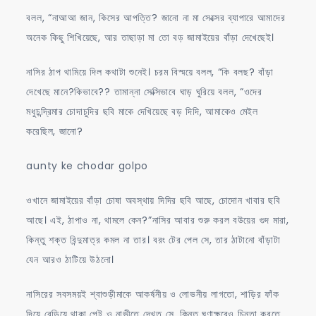
বলল, “নাআআ জান, কিসের আপত্তি? জানো না মা সেক্সের ব্যাপারে আমাদের
অনেক কিছু শিখিয়েছে, আর তাছাড়া মা তো বড় জামাইয়ের বাঁড়া দেখেছেই।
নাসির ঠাপ থামিয়ে দিল কথাটা শুনেই। চরম বিস্ময়ে বলল, “কি বলছ? বাঁড়া
দেখেছে মানে?কিভাবে?? তামান্না সেক্সিভাবে ঘাড় ঘুরিয়ে বলল, “ওদের
মধুচন্দ্রিমার চোদাচুদির ছবি মাকে দেখিয়েছে বড় দিদি, আমাকেও মেইল
করেছিল, জানো?
aunty ke chodar golpo
ওখানে জামাইয়ের বাঁড়া চোষা অবস্থায় দিদির ছবি আছে, চোদোন খাবার ছবি
আছে। এই, ঠাপাও না, থামলে কেন?”নাসির আবার শুরু করল বউয়ের গুদ মারা,
কিন্তু শক্ত বিন্দুমাত্র কমল না তার। বরং টের পেল সে, তার ঠাটানো বাঁড়াটা
যেন আরও ঠাটিয়ে উঠলো।
নাসিরের সবসময়ই শ্বাশুড়ীমাকে আকর্ষনীয় ও লোভনীয় লাগতো, শাড়ির ফাঁক
দিয়ে বেড়িয়ে থাকা পেট ও নাভীতে দেখত সে, কিন্তু ঘুণাক্ষরেও চিন্তা করতে