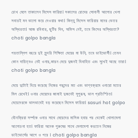
চোখ মেলে তাকালেন মিসেস ফারিয়া। সকালের রোদের সোনালী আলোর খেলা
সবারই মন ভালো করে দেওয়ার কথা। কিন্তু মিসেস ফারিয়ার মনের ভেতর
অস্থিরতা। আজ রবিবার, ছুটির দিন, অফিস নেই, তবে কিসের অস্থিরতা?
choti golpo bangla
পয়তাল্লিশ বছরে দুই সুন্দরি শিক্ষিতা মেয়ের মা উনি, তবে ডাইভোর্সী। তেমন
কোন দায়িত্বও নেই ওনার,কারন মেয়ে দুজনই বিবাহিত এবং সুখেই আছে তারা।
choti golpo bangla
মেয়ে দুটোই বিয়ে করেছে নিজের পছন্দের মত এবং ভাগ্যক্রমে ওনারো মতের
মিল রেখেই। ওনার মেয়েদের জামাই দুজনেই সুপুরূষ, ভাল প্রতিস্ঠিত।
মেয়েদেরকে ভালভাবেই বড় করেছেন মিসেস ফারিয়া। sasuri hot golpo
যৌনক্রিয়া সর্ম্পকে ওনার সাথে মেয়েদের মাসিক হবার পর থেকেই খোলামেলা
আলোচনা হত। ফারিয়া অনেক পুরুষের সাথে মেলামেশা করতেন নিজের
ডাইভোর্সের আগে ও পরে । choti golpo bangla