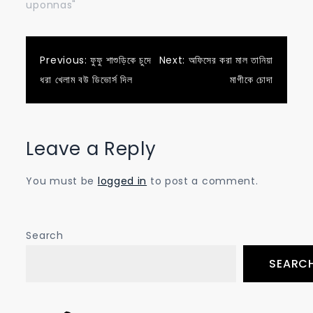
uponnas"
Post
Previous:
ফুফু শাশুড়িকে চুদে
Next:
অফিসের করা মাল তানিয়া
ধরা খেলাম বউ ডিভোর্স দিল
মাগীকে চোদা
navigation
Leave a Reply
You must be
logged in
to post a comment.
Search
SEARC