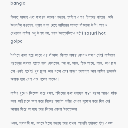
bangla
কিন্তু জামাই এত সাধারন আচরণ করবে, তাছিল ওনার চিন্তার বাইরে। উনি
উপলব্ধি করলেন, প্রায় নগ্ন দেহে নাসিরের সামনে দাঁড়ানো উনি। আরও
দেখলেন নাসির শুধু উলঙ্গ নয়, চরম উত্তেজিতও বটে। sasuri hot
golpo
টনটনে খাড়া হয়ে আছে ওর বাঁড়াটা, কিন্ত নামার কোনও লক্ষণ নেই। নাসিরের
প্রশ্নের জবাবে হঠাত বলে ফেললেন, “না না, মানে, ঠিক আছে, মানে, আওয়াজ
তো একটু হবেই। খুব সুন্দর আর বড়ো তো! বাহ্!” তামান্না আর নাসির দুজনেই
অবাক হয়ে গেল এত শকের মাঝেও।
নাসির বুঝেও জিজ্ঞেস করে বসল, “কিসের কথা বলছেন মা?” দরজা আরও ফাঁক
করে ফারিয়াকে ভাল করে নিজের ল্যাংটা শরীর দেখার সুযোগ করে দিল সে।
আবার ফিরে আসছে তার ভিতর নোংরা উত্তেজনা।
ওহহ, শ্বাশুড়ী মা, বলতে ইচ্ছে করছে তার তখন, আপনি দুর্দান্ত হট্! একটা