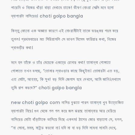
পারেনি ও নিজের খাঁড়া বাড়া দেখাবে তাকে! ভীষণ নোংরা সেক্সি মনে হলো
ব্যাপারটা নাসিরের। choti golpo bangla
কিন্তু কোনো এক অজ্ঞাত কারণে এই নোংরামীটাই তাকে ভয়ঙ্কর গরম করে
তুলল। প্রথমবারের মত সিরিয়াসলি সে ভাবল মিসেস ফারিয়ার কথা, নিজের
শ্বাশুড়ীর কথা।
মনে হল তাঁকে ও তাঁর মেয়েকে একত্রে চোদার কথা! তামান্না গোঙ্গাতে
গোঙ্গাতে তখন বলছে, “তোমার ল্যাওড়ার কাছে কিছুইনা। তোমারটা এত বড়,
এত মোটা, আহহহ, কি সুখ! বড় দিদি জেলাস হবে দেখলে, আমি জানি।দেখালে
তুমি রাগ করবে?” choti golpo bangla
new choti golpo com নাসির বুঝতে পারল তামান্না খুব উত্তেজিত
ব্যাপারটা নিয়ে। গুদ থেকে গল গল করে জল ঝরছে তামান্নার আর বেরিয়ে
নাসিরের মোটা বাঁড়াটাকে ভাসিয়ে দিছে একদম। ঠাপের জোর বাড়ালো সে, বলল,
“না সোনা, মমম, মাইন্ড করবো না। যদি মা বা বড় দিদি সামনা সামনি দেখে,