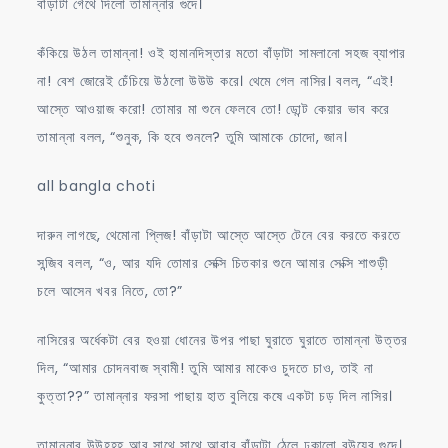
বাঁড়াটা গেঁথে দিলো তামান্নার গুদে।
কঁকিয়ে উঠল তামান্না! ওই হামানদিস্তার মতো বাঁড়াটা সামলানো সহজ ব্যাপার
না! বেশ জোরেই চেঁচিয়ে উঠলো উউউ করে। থেমে গেল নাসির। বলল, “এই!
আস্তে আওয়াজ করো! তোমার মা শুনে ফেলবে তো! ডোন্ট কেয়ার ভাব করে
তামান্না বলল, “শুনুক, কি হবে শুনলে? তুমি আমাকে চোদো, জান।
all bangla choti
দারুন লাগছে, থেমোনা প্লিজ! বাঁড়াটা আস্তে আস্তে টেনে বের করতে করতে
সন্জিব বলল, “ও, আর যদি তোমার সেক্সি চিতকার শুনে আমার সেক্সি শাশুড়ী
চলে আসেন খবর নিতে, তো?”
নাসিরের অর্ধেকটা বের হওয়া ধোনের উপর পাছা ঘুরাতে ঘুরাতে তামান্না উত্তর
দিল, “আমার চোদনবাজ স্বামী! তুমি আমার মাকেও চুদতে চাও, তাই না
কুত্তা??” তামান্নার ফরসা পাছায় হাত বুলিয়ে কষে একটা চড় দিল নাসির।
তামান্নার উউহহহ আর সাথে সাথে আবার বাঁড়াটা ঠেলে ঢুকালো বউয়ের গুদে।