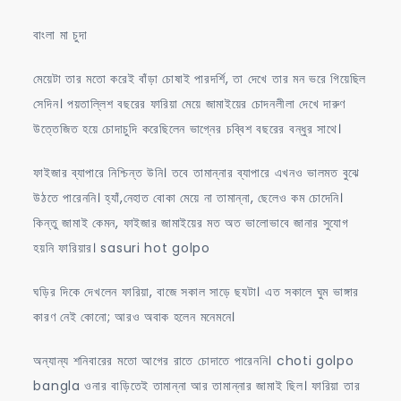
বাংলা মা চুদা
মেয়েটা তার মতো করেই বাঁড়া চোষাই পারদর্শি, তা দেখে তার মন ভরে গিয়েছিল
সেদিন। পয়তাল্লিশ বছরের ফারিয়া মেয়ে জামাইয়ের চোদনলীলা দেখে দারুণ
উত্তেজিত হয়ে চোদাচুদি করেছিলেন ভাগ্নের চব্বিশ বছরের বন্ধুর সাথে।
ফাইজার ব্যাপারে নিশ্চিন্ত উনি। তবে তামান্নার ব্যাপারে এখনও ভালমত বুঝে
উঠতে পারেননি। হ্যাঁ,নেহাত বোকা মেয়ে না তামান্না, ছেলেও কম চোদেনি।
কিন্তু জামাই কেমন, ফাইজার জামাইয়ের মত অত ভালোভাবে জানার সুযোগ
হয়নি ফারিয়ার। sasuri hot golpo
ঘড়ির দিকে দেখলেন ফারিয়া, বাজে সকাল সাড়ে ছযটা। এত সকালে ঘুম ভাঙ্গার
কারণ নেই কোনো; আরও অবাক হলেন মনেমনে।
অন্যান্য শনিবারের মতো আগের রাতে চোদাতে পারেননি। choti golpo
bangla ওনার বাড়িতেই তামান্না আর তামান্নার জামাই ছিল। ফারিয়া তার