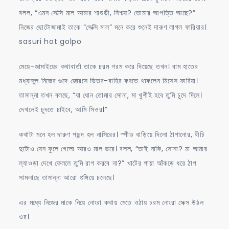
বলল, “এমন সেক্সি মাল আমার শাশুড়ী, নিশ্চয়? তোমার আপত্তি আছে?”
নিজের ছোটোজামাই তাকে “সেক্সি মাল” মনে করে শুনেই দারুণ লাগল ফারিয়ার।
sasuri hot golpo
মেয়ে-জামাইয়ের কথাবার্তা তাকে চরম গরম করে দিয়েছে তখন। বাম হাতের
মধ্যাঙ্গুল নিজের গুদে জোরসে ভিতর-বাহির করতে থাকলেন মিসেস ফারিয়া।
তামান্না তখন বলছে, “যা ধোন তোমার সোনা, মা খুশীই হবে তুমি চুদে দিলে।
দেখলেই চুদতে চাইবে, আমি সিওর।”
কথাটা মনে হল দারুণ পছন্দ হল নাসিরের। স্পীড বাড়িয়ে দিলো ঠাপানোর, বীচি
দুটোও যেন ফুলে গেলো আরও মাল ভরে। বলল, “তাই নাকি, সোনা? মা আমার
ল্যাওড়া দেখে ফেললে তুমি রাগ করবে না?” খাটের পায়া আঁকড়ে ধরে ঠাপ
সামলাছে তামান্না আরো গুঙ্গিয়ে চলেছে।
এর মধ্যে নিজের মাকে নিয়ে নোংরা কথায় মেতে ওঠায় চরম নোংরা সেক্স উঠল
ওর।