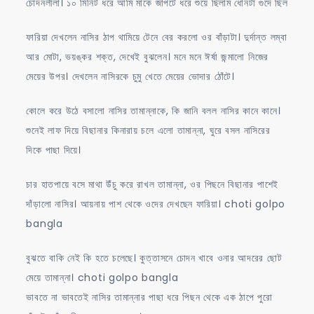
চোদনলীলা। ১০ মিনিট ধরে আমি মাকে জাপটে ধরে শুয়ে ছিলাম ধোনটা গুদে ছিল
ফারিয়া দেখলেন নাসির ঠাপ থামিয়ে টেনে বের করলো ওর বাঁড়াটা। দুর্দান্ত লম্বা
আর মোটা, ভয়ঙ্কর শক্ত, দেখেই বুঝলেন। মনে মনে ঈর্ষা জন্মালো নিজের
মেয়ের উপর। দেখলেন নাসিরকে চুমু খেতে মেয়ের ভোদার ঠোঁটে।
কোলে করে উঠে বসালো নাসির তামান্নাকে, কি জানি বলল নাসির কানে কানে।
শুনেই লাফ দিয়ে বিছানার কিনারায় চলে এলো তামান্না, ঘুরে বসল নাসিরের
দিকে পাছা দিয়ে।
চার হাতপায়ে বসে মাথা উঁচু করে রাখল তামান্না, ওর পিছনে বিছানার পাশেই
দাঁড়ালো‌ নাসির। আয়নায় পাশ থেকে ওদের দেখছেন ফারিয়া। choti golpo
bangla
বুঝতে বাকি নেই কি হতে চলেছে। কুত্তাসনে চোদন খাবে ওনার আদরের ছোট
মেয়ে তামান্না। choti golpo bangla
ভাবতে না ভাবতেই নাসির তামান্নার পাছা ধরে পিছন থেকে এক ঠাপে পুরো