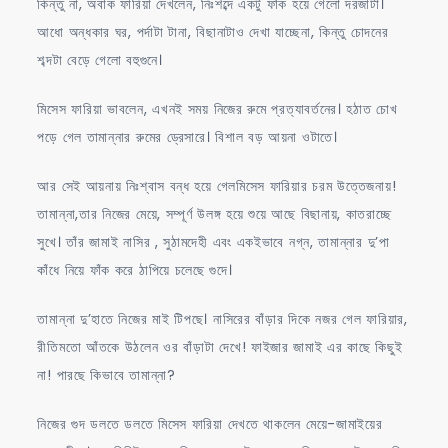
কিন্তু না, অবাক ফারিয়া দেখলেন, নিঃশব্দে একটু ফাঁক হয়ে গেলো দরজাটা।
আধো অন্ধকার ঘর, পর্দাটা টানা, বিছানাটাও দেখা যাচ্ছেনা, কিন্তু চোদনের
শব্দটা বেড়ে গেলো বহুগুনে।
মিসেস ফারিয়া ভাবলেন, এখনই সময় নিজের রুমে প্রত্যাবর্তনের। হঠাত চোখ
পড়ে গেল তামান্নার রুমের ড্রেসারে। বিশাল বড় আয়না ওটাতে।
আর সেই আয়নায় নিঃশ্বাস বন্ধ হয়ে গেলমিসেস ফারিয়ার চরম উত্তেজনায়!
তামান্না,তার নিজের মেয়ে, সম্পূর্ণ উলঙ্গ হয়ে শুয়ে আছে বিছানায়, কাতরাচ্ছে
সুখে। তাঁর জামাই নাসির , সুঠামদেহী এবং একইভাবে নগ্ন, তামান্নার দু’পা
কাঁধে নিয়ে ফাঁক করে ঠাপিয়ে চলেছে গুদে।
তামান্না দু’হাতে নিজের মাই টিপছে। নাসিরের বাঁড়ার দিকে নজর গেল ফারিয়ার,
রীতিমতো আঁতকে উঠলেন ওর বাঁড়াটা দেখে! ফাইজার জামাই এর কাছে কিছুই
না! পারছে কিভাবে তামান্না?
নিজের গুদ ডলতে ডলতে মিসেস ফারিয়া দেখতে থাকলেন মেয়ে-জামাইয়ের