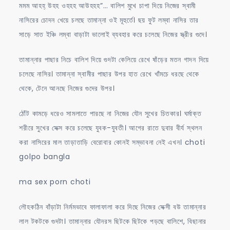
মমম আহহ্ উহহ ওহহহ আউহহহ”… বালিশ মুখে চাপা দিয়ে নিজের স্বামী
নাসিরের চোদন খেয়ে চলছে তামান্না ওই মূহুর্তে। ছয় ফুট লম্বা নাসির তার
সাড়ে সাত ইঞ্চি লম্বা বাড়াটা ভালোই ব্যবহার করে চলেছে নিজের স্ত্রীর গুদে।
তামান্নার পাছার নিচে বালিশ দিয়ে গুদটা কেলিয়ে রেখে ষাঁড়ের মতন গাদন দিয়ে
চলেছে নাসির। তামান্না স্বামীর পাছার উপর হাত রেখে খাঁমচে ধরছে থেকে
থেকে, টেনে আনছে নিজের গুদের উপর।
ঠোঁট কামড়ে ধরেও সামলাতে পারছে না নিজের যৌন সুখের চিতকার। ঘর্মাক্ত
শরীরে সুখের সেক্স করে চলেছে যুবক-যুবতী। আগের রাতে দুবার বীর্য স্থলন
করা নাসিরের মাল তাড়াতাড়ি বেরোবার কোনই সম্ভাবনা নেই এখন। choti
golpo bangla
ma sex porn choti
লৌহকঠিন বাঁড়াটা নির্মমভাবে ফালাফালা করে দিছে নিজের সেক্সী বউ তামান্নার
লাল টকটকে গুদটা। তামান্নার যৌনরস ছিটকে ছিটকে পড়ছে বালিশে, বিছানার