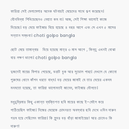
ফারিয়া সেই মেলামেশার অনেক ঘটনায়ই মেয়েদের সাথে গল্প করেছেন।
যৌনবিদ্যা শিখিয়েছেনও নেহাত কম না। আজ, সেই শিক্ষা ভালোই কাজে
দিয়েছে। বড় মেয়ে ফাইজার বিয়ে হয়েছে ৪ বছর আগে এবং সে এখন ৫ মাসের
সন্তান সম্ভবা। choti golpo bangla
ছোট মেয়ে তামান্নার বিয়ে হয়েছে মাত্র ৩ মাস আগে , কিন্তু এখনই বোঝা
যায় লক্ষণ ভালো। choti golpo bangla
দুজনেই মায়ের ফিগার পেয়েছে, ভরাট বুক আর সুডোল পাছা। দেখলে যে কোনো
পুরুষের ধোনে কাঁপন ধরতে বাধ্য। বড় মেয়ের জামাই যে তার মেয়ের একদম
মনমতো হয়েছে, তা ফারিয়া ভালোমতই জানেন, ফাইজার দৌলতে।
মধুচন্দ্রিমার কিছু একান্ত ব্যক্তিগত ছবি মায়ের কাছে ই-মেইল করে
পাঠিয়েছিল ফাইজা। নিজের মেয়েকে চোদনরত অবস্থার ছবি দেখে ওদিন দারুন
গরম হয়ে গেছিলেন ফারিয়া। কি সুন্দর বড় বাঁড়া জামাইয়ের! আর চোদেও কি
দারুণ!