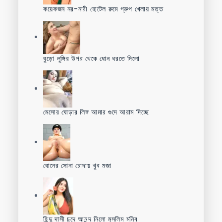
কয়েকজন নর-নারী হোটেল রুমে গ্রুপ খেলায় মত্ত
বুড়ো লুঙ্গির উপর থেকে ধোন ধরতে দিলো
মেসোর ঘোড়ার লিঙ্গ আমার গুদে আরাম দিচ্ছে
বোনের সোনা চোদায় খুব মজা
হিন্দু দাসী চুদে আনন্দ নিলো মুসলিম মনিব