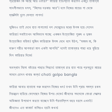
প্রয়োজন কি আছে আর ওটার?” ফারিয়া ইতঃস্তত করলেন একটু। তামান্না
সাবলীলভাবে বলল, “কিসের দরকার আর”। বলে নিজের মায়ের গা থেকে
ম্যাক্সিটা খুলে ফেলতে লাগল।
সন্জিবও তাই দেখে হাত লাগালো। দশ সেকেন্ডের মধ্যে উলঙ্গ হয়ে গেলেন
ফারিয়া। সবাইতখন আদিমতম সাজে; একজন উত্তেজিত পুরুষ ও দুজন
উত্তেজিত মহিলা। সন্জিব ফারিয়াকে উলঙ্গ দেখে বলে উঠল, “মমমম মা, কি
দারুণ শরীর আপনার! মাল একটা আপনি।” বলেই তামান্নার পাছা ধরে ঘুরিয়ে
দিল ফারিয়ার দিকে।
অবস্থান নিলো বউয়ের পাছার পিছনে। তামান্না চার হাত পায়ে প্রস্তুত মায়ের
সামনে চোদন খাবার জন্য। choti golpo bangla
ফারিয়া আবার হাতানো শুরু করলেন নিজের গুদ। তখন উনি প্রায় সমস্ত রকম
নিয়ন্ত্রন হারিয়ে ফেলেছেন নিজের উপর থেকে। জীবনের সবথেকে নোংরা সেক্সের
অভিজ্ঞতা উপভোগ করতে যাচ্ছেন উনি পঁয়তাল্লিশ বছর বয়সে এখনই।
জীবনেও এত কামার্ত নাসিরও হয়নি কখন।