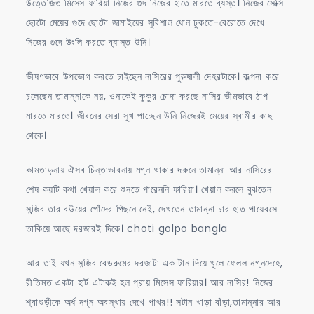
উত্তেজিত মিসেস ফারিয়া নিজের গুদ নিজের হাতে মারতে ব্যস্ত। নিজের সেক্সি
ছোটো মেয়ের গুদে ছোটো জামাইয়ের সুবিশাল ধোন ঢুকতে-বেরোতে দেখে
নিজের গুদে উংলি করতে ব্যাস্ত উনি।
ভীষণভাবে উপভোগ করতে চাইছেন নাসিরের পুরুষালী দেহরটাকে। কল্পনা করে
চলেছেন তামান্নাকে নয়, ওনাকেই কুকুর চোদা করছে নাসির ভীমভাবে ঠাপ
মারতে মারতে। জীবনের সেরা সুখ পাচ্ছেন উনি নিজেরই মেয়ের স্বামীর কাছ
থেকে।
কামতাড়নায় ঐসব চিন্তাভাবনায় মগ্ন থাকার দরুনে তামান্না আর নাসিরের
শেষ কয়টি কথা খেয়াল করে শুনতে পারেননি ফারিয়া। খেয়াল করলে বুঝতেন
সন্জিব তার বউয়ের পোঁদের পিছনে নেই, দেখতেন তামান্না চার হাত পায়েবসে
তাকিয়ে আছে দরজারই দিকে। choti golpo bangla
আর তাই যখন সন্জিব বেডরুমের দরজাটা এক টান দিয়ে খুলে ফেলল নগ্নদেহে,
রীতিমত একটা হার্ট এটাকই হল প্রায় মিসেস ফারিয়ার। আর নাসির! নিজের
শ্বাশুড়ীকে অর্ধ নগ্ন অবস্থায় দেখে পাথর!! সটান খাড়া বাঁড়া,তামান্নার আর