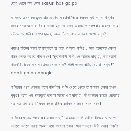
তোর ধোনে কত জোর sasuri hot golpo
নাসিরও তখন নিয়ন্ত্রন হারিয়ে মাতাল চোদা দিচ্ছে নিজের বউকে। তামান্নার
গুদের গরম আর ফারিয়ার ভোদা হাতানো দেখে একদম পাগলপ্রায় অবস্থা তার।
বউকে শ্বাশুড়ীর সামনে চুদবে, এমন চিন্তা কার কল্পনায় আসে বলুন?
খ্যাপা ষাঁড়ের মতন তামান্নাকে ঠাপাতে থাকলো নাসির , আর ইচ্ছেমত নোংরা
গালিগালাজ করতে থাকল সে। “চুতমারানী মাগী, নে আমার বাঁড়াটা, হারামজাদী
খানকী। মায়ের সামনে চোদন খেতে চাস? শালী গুদের রানী, বেহায়া বেশ্যা!”
choti golpo bangla
নাসিরের গরম লোহার মতন বাঁড়াটার বাড়ি খেতে খেতে তামান্নার ভোদা তখন
পুকুর। প্রায় ওর জরায়ুতে ধাক্কা দিচ্ছে ওই বাঁড়াটা। ভীষণভাবে দুলছে মেয়েটার
বড় বড় দুধ দুটো। নিজের জিভ চাটছে চোদন খাওয়ার সাথে সাথে।
নাসিরের থাপ্পড় খেয়ে ওর ফরসা পাছাটা একদম লাল! ফারিয়া নিজের ভেজা গুদ
ডলতে ডলতে প্রায় অজ্ঞান হয়ে যাচ্ছেন তখন। শুয়ে পড়লেন উনি ওনার ন্যাংটা