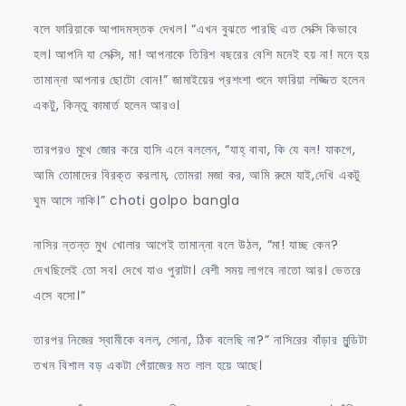
বলে ফারিয়াকে আপাদমস্তক দেখল। “এখন বুঝতে পারছি এত সেক্সি কিভাবে
হল। আপনি যা সেক্সি, মা! আপনাকে তিরিশ বছরের বেশি মনেই হয় না! মনে হয়
তামান্না আপনার ছোটো বোন!” জামাইয়ের প্রশংশা শুনে ফারিয়া লজ্জিত হলেন
একটু, কিন্তু কামার্ত হলেন আরও।
তারপরও মুখে জোর করে হাসি এনে বললেন, “যাহ্ বাবা, কি যে বল! যাকগে,
আমি তোমাদের বিরক্ত করলাম, তোমরা মজা কর, আমি রুমে যাই,দেখি একটু
ঘুম আসে নাকি।” choti golpo bangla
নাসির ন্তন্ত মুখ খোলার আগেই তামান্না বলে উঠল, “মা! যাচ্ছ কেন?
দেখছিলেই তো সব। দেখে যাও পুরাটা। বেশী সময় লাগবে নাতো আর। ভেতরে
এসে বসো।”
তারপর নিজের স্বামীকে বলল, সোনা, ঠিক বলেছি না?” নাসিরের বাঁড়ার মুন্ডিটা
তখন বিশাল বড় একটা পেঁয়াজের মত লাল হয়ে আছে।