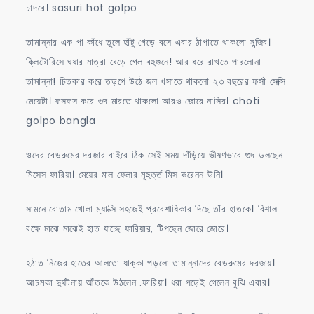
চাদরে। sasuri hot golpo
তামান্নার এক পা কাঁধে তুলে হাঁটু গেড়ে বসে এবার ঠাপাতে থাকলো সন্জিব।
ক্লিটোরিসে ঘষার মাত্রা বেড়ে গেল বহুগুনে! আর ধরে রাখতে পারলোনা
তামান্না! চিতকার করে তড়পে উঠে জল খসাতে থাকলো ২৩ বছরের ফর্সা সেক্সি
মেয়েটা। ফসফস করে গুদ মারতে থাকলো আরও জোরে নাসির। choti
golpo bangla
ওদের বেডরুমের দরজার বাইরে ঠিক সেই সময় দাঁড়িয়ে ভীষণভাবে গুদ ডলছেন
মিসেস ফারিয়া। মেয়ের মাল ফেলার মূহুর্ত্ত মিস করেনন উনি।
সামনে বোতাম খোলা ম্যাক্সি সহজেই প্রবেশাধিকার দিছে তাঁর হাতকে। বিশাল
বক্ষে মাঝে মাঝেই হাত যাচ্ছে ফারিয়ার, টিপছেন জোরে জোরে।
হঠাত নিজের হাতের আলতো ধাক্কা পড়লো তামান্নাদের বেডরুমের দরজায়।
আচমকা দুর্ঘটনায় আঁতকে উঠলেন .ফারিয়া। ধরা পড়েই গেলেন বুঝি এবার।