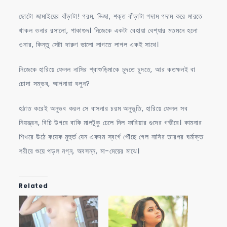
ছোটো জামাইয়ের বাঁড়াটা! গরম, ভিজা, শক্ত বাঁড়াটা গদাম গদাম করে মারতে
থাকল ওনার রসালো, পাকাগুদ। নিজেকে একটা বেহায়া বেশ্যার মতমনে হলো
ওনার, কিন্তু সেটা দারুণ ভালো লাগতে লাগল একই সাথে।
নিজেকে হারিয়ে ফেলল নাসির শ্বাশুড়িমাকে চুদতে চুদতে, আর কতক্ষনই বা
চোদা সম্ভব, আপনারা বলুন?
হঠাত করেই অনুভব করল সে বাসনার চরম অনুভূতি, হারিয়ে ফেলল সব
নিয়ন্ত্রন, বিচি উগরে বাকি মালটুকু ঢেলে দিল ফারিয়ার গুদের গভীরে। কামনার
শিখরে উঠে কয়েক মুহুর্ত যেন একদম স্বর্গে পৌঁছে গেল নাসির তারপর ঘর্মাক্ত
শরীরে শুয়ে পড়ল নগ্ন, অবসন্ন, মা-মেয়ের মাঝে।
Related