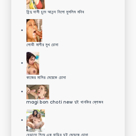
হিন্দু দাসী চুদে আনন্দ নিলো মুসলিম মনিব
লোভী মাগীর মুখ চোদা
কাজের মাসির মেয়েকে চোদা
magi bon choti new দুই খানকির ব্লোজব
বেড়াতে গিয়ে এক বাড়ির দুই মেয়েকে চোদা