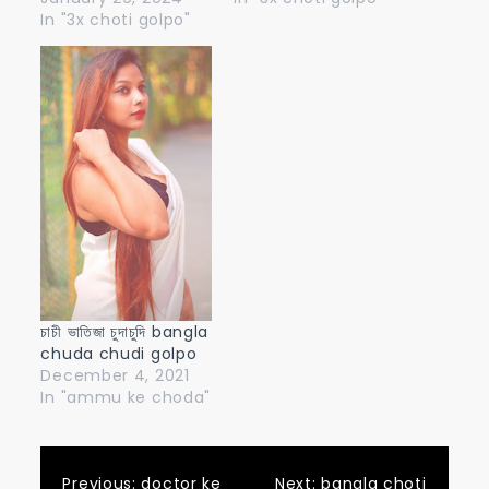
In "3x choti golpo"
চাচী ভাতিজা চুদাচুদি bangla
chuda chudi golpo
December 4, 2021
In "ammu ke choda"
Previous:
doctor ke
Next:
bangla choti