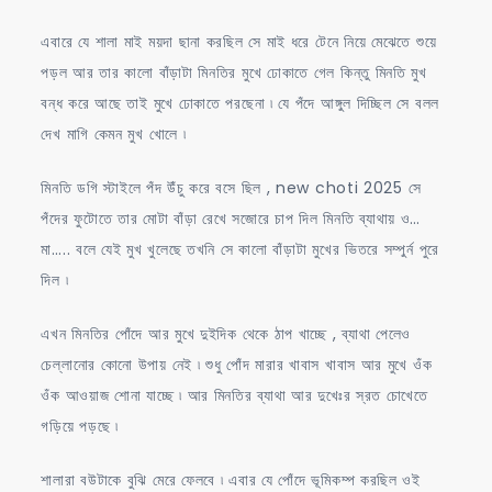
এবারে যে শালা মাই ময়দা ছানা করছিল সে মাই ধরে টেনে নিয়ে মেঝেতে শুয়ে
পড়ল আর তার কালো বাঁড়াটা মিনতির মুখে ঢোকাতে গেল কিন্তু মিনতি মুখ
বন্ধ করে আছে তাই মুখে ঢোকাতে পরছেনা ৷ যে পঁদে আঙ্গুল দিচ্ছিল সে বলল
দেখ মাগি কেমন মুখ খোলে ৷
মিনতি ডগি স্টাইলে পঁদ উঁচু করে বসে ছিল , new choti 2025 সে
পঁদের ফুটোতে তার মোটা বাঁড়া রেখে সজোরে চাপ দিল মিনতি ব্যাথায় ও…
মা….. বলে যেই মুখ খুলেছে তখনি সে কালো বাঁড়াটা মুখের ভিতরে সম্পুর্ন পুরে
দিল ৷
এখন মিনতির পোঁদে আর মুখে দুইদিক থেকে ঠাপ খাচ্ছে , ব্যাথা পেলেও
চেল্লানোর কোনো উপায় নেই ৷ শুধু পোঁদ মারার খাবাস খাবাস আর মুখে ওঁক
ওঁক আওয়াজ শোনা যাচ্ছে ৷ আর মিনতির ব্যাথা আর দুখেঃর স্রত চোখেতে
গড়িয়ে পড়ছে ৷
শালারা বউটাকে বুঝি মেরে ফেলবে ৷ এবার যে পোঁদে ভূমিকম্প করছিল ওই