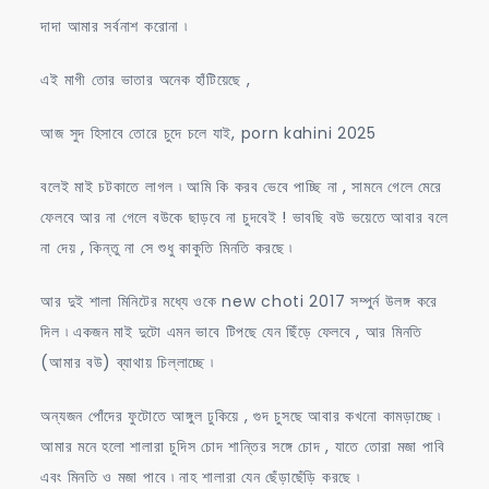
দাদা আমার সর্বনাশ করোনা ৷
এই মাগী তোর ভাতার অনেক হাঁটিয়েছে ,
আজ সুদ হিসাবে তোরে চুদে চলে যাই, porn kahini 2025
বলেই মাই চটকাতে লাগল ৷ আমি কি করব ভেবে পাচ্ছি না , সামনে গেলে মেরে
ফেলবে আর না গেলে বউকে ছাড়বে না চুদবেই ! ভাবছি বউ ভয়েতে আবার বলে
না দেয় , কিন্তু না সে শুধু কাকুতি মিনতি করছে ৷
আর দুই শালা মিনিটের মধ্যে ওকে new choti 2017 সম্পুর্ন উলঙ্গ করে
দিল ৷ একজন মাই দুটো এমন ভাবে টিপছে যেন ছিঁড়ে ফেলবে , আর মিনতি
(আমার বউ) ব্যাথায় চিল্লাচ্ছে ৷
অন্যজন পোঁদের ফুটোতে আঙ্গুল ঢুকিয়ে , গুদ চুসছে আবার কখনো কামড়াচ্ছে ৷
আমার মনে হলো শালারা চুদিস চোদ শান্তির সঙ্গে চোদ , যাতে তোরা মজা পাবি
এবং মিনতি ও মজা পাবে ৷ নাহ শালারা যেন ছেঁড়াছেঁড়ি করছে ৷