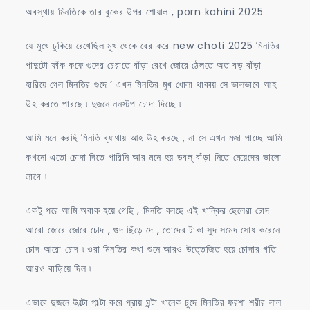
অবস্থায় মিনতিকে তার বুকের উপর শোয়াল , porn kahini 2025
যে মুখে ঢুকিয়ে রেখেছিল মুখ থেকে বের করে new choti 2025 মিনতির
পাদুটো ফাঁক কফে গুদের চেরাতে বাঁড়া রেখে জোরে ঠেলতে অত বড় বাঁড়া
হারিয়ে গেল মিনতির গুদে ‘ এখন মিনতির মুখ খোলা থাকায় সে ভালভাবে আহ
উহ করতে পারছে ৷ দুজনে ননস্টপ চোদা দিচ্ছে ৷
আমি মনে করছি মিনতি ব্যাথায় আহ উহ করছে , না সে এখন মজা পাচ্ছে আমি
কখনো এতো চোদা দিতে পারিনি আর মনে হয় ডবল্ বাঁড়া নিতে মেয়েদের ভালো
লাগে ৷
একটু পরে আমি অবাক হয়ে গেছি , মিনতি বলছে এই খান্কির ছেলেরা চোদ
আরো জোরে জোরে চোদ , গুদ ছিঁড়ে দে , তোদের টাকা সুদ সমেদ সোধ করেনে
চোদ আরো চোদ ৷ ওরা মিনতির কথা শুনে আরও উত্তেজিত হয়ে চোদার গতি
আরও বাড়িয়ে দিল ৷
এভাবে দুজনে উল্টো পাল্টা করে প্রায় ঘন্টা খানেক চুদে মিনতির ফরশা শরীর লাল