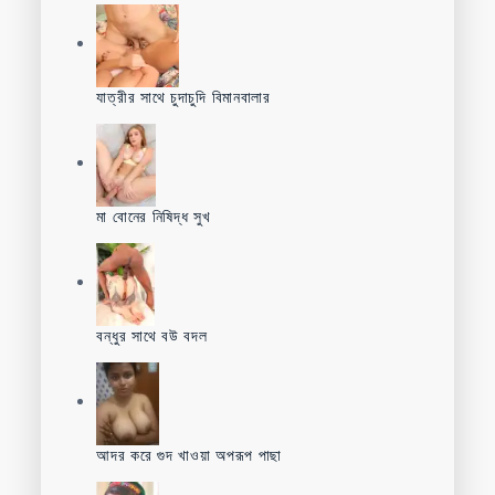
যাত্রীর সাথে চুদাচুদি বিমানবালার
মা বোনের নিষিদ্ধ সুখ
বন্ধুর সাথে বউ বদল
আদর করে গুদ খাওয়া অপরূপ পাছা