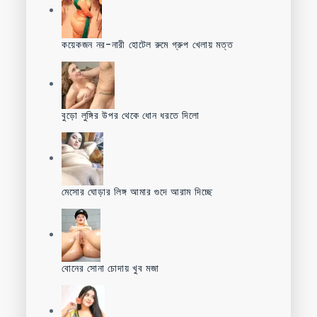
কয়েকজন নর-নারী হোটেল রুমে গ্রুপ খেলায় মত্ত
বুড়ো লুঙ্গির উপর থেকে ধোন ধরতে দিলো
মেসোর ঘোড়ার লিঙ্গ আমার গুদে আরাম দিচ্ছে
বোনের সোনা চোদায় খুব মজা