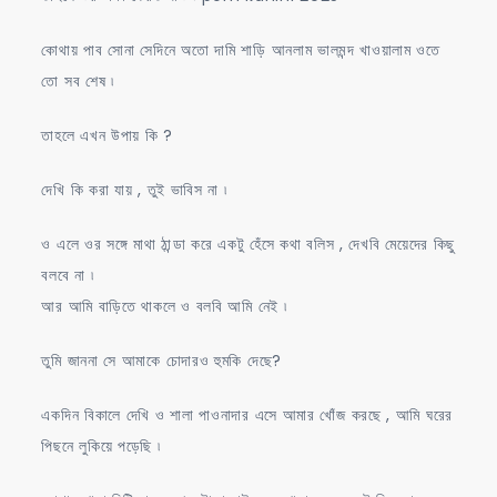
কোথায় পাব সোনা সেদিনে অতো দামি শাড়ি আনলাম ভালমন্দ খাওয়ালাম ওতে
তো সব শেষ ৷
তাহলে এখন উপায় কি ?
দেখি কি করা যায় , তুই ভাবিস না ৷
ও এলে ওর সঙ্গে মাথা ঠান্ডা করে একটু হেঁসে কথা বলিস , দেখবি মেয়েদের কিছু
বলবে না ৷
আর আমি বাড়িতে থাকলে ও বলবি আমি নেই ৷
তুমি জাননা সে আমাকে চোদারও হুমকি দেছে?
একদিন বিকালে দেখি ও শালা পাওনাদার এসে আমার খোঁজ করছে , আমি ঘরের
পিছনে লুকিয়ে পড়েছি ৷