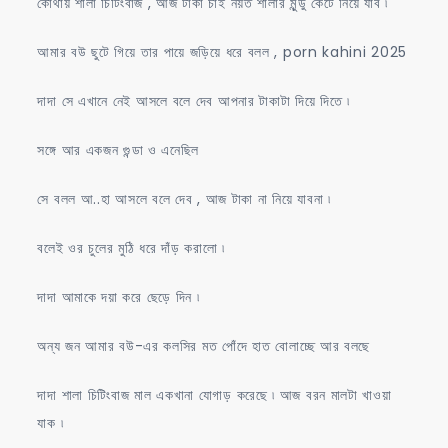
কোথায় শালা চিটিংবাজ , আজ টাকা চাই নয়ত শালার মুন্ডু কেটে নিয়ে যাব ৷
আমার বউ ছুটে গিয়ে তার পায়ে জড়িয়ে ধরে বলল , porn kahini 2025
দাদা সে এখানে নেই আসলে বলে দেব আপনার টাকাটা দিয়ে দিতে ৷
সঙ্গে আর একজন গুন্ডা ও এনেছিল
সে বলল আ..হা আসলে বলে দেব , আজ টাকা না নিয়ে যাবনা ৷
বলেই ওর চুলের মুঠি ধরে দাঁড় করালো ৷
দাদা আমাকে দয়া করে ছেড়ে দিন ৷
অন্য জন আমার বউ-এর কলসির মত পোঁদে হাত বোলাচ্ছে আর বলছে
দাদা শালা চিটিংবাজ মাল একখানা যোগাড় করেছে ৷ আজ বরন মালটা খাওয়া
যাক ৷