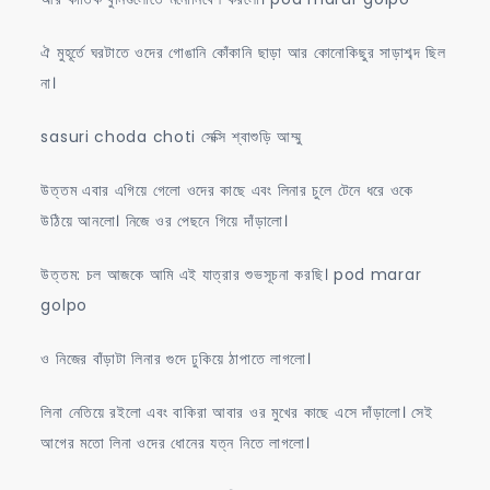
ঐ মুহূর্তে ঘরটাতে ওদের গোঙানি কোঁকানি ছাড়া আর কোনোকিছুর সাড়াশব্দ ছিল
না।
sasuri choda choti সেক্সি শ্বাশুড়ি আম্মু
উত্তম এবার এগিয়ে গেলো ওদের কাছে এবং লিনার চুলে টেনে ধরে ওকে
উঠিয়ে আনলো। নিজে ওর পেছনে গিয়ে দাঁড়ালো।
উত্তম: চল আজকে আমি এই যাত্রার শুভসূচনা করছি। pod marar
golpo
ও নিজের বাঁড়াটা লিনার গুদে ঢুকিয়ে ঠাপাতে লাগলো।
লিনা নেতিয়ে রইলো এবং বাকিরা আবার ওর মুখের কাছে এসে দাঁড়ালো। সেই
আগের মতো লিনা ওদের ধোনের যত্ন নিতে লাগলো।