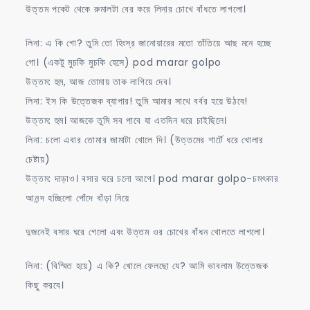
উত্তম পকেট থেকে রুমালটা বের করে লিনার চোখে বাঁধতে লাগলো।
লিনা: এ কি গো? তুমি তো হিংস্র জানোয়ারের মতো তাঁতিয়ে আছ মনে হচ্ছে
গো। (একটু মুচকি মুচকি হেসে) pod marar golpo
উত্তম: হুম, আজ তোমায় তাক লাগিয়ে দেব।
লিনা: ইস কি উত্তেজক ব্যাপার! তুমি আমার সাথে বর্বর হয়ে উঠবে!
উত্তম: হুম। আজকে তুমি সব পাবে যা এতদিন ধরে চাইছিলে।
লিনা: চলো এবার তোমার জামাটা খোলে দি। (উত্তমের শার্টে ধরে খোলার
চেষ্টায়)
উত্তম: দাড়াও। বসার ঘরে চলো আগে। pod marar golpo-চমৎকার
আনন্দ হচ্ছিলো পোঁদে বাঁড়া নিয়ে
দুজনেই বসার ঘরে গেলো এবং উত্তম ওর চোখের বাঁধন খোলতে লাগলো।
লিনা: (বিস্মিত হয়ে) এ কি? খোলে ফেলছো যে? আমি ভাবলাম উত্তেজক
কিছু করবে।