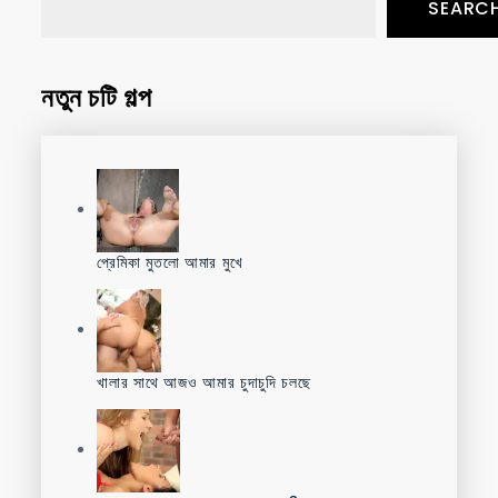
SEARC
নতুন চটি গল্প
প্রেমিকা মুতলো আমার মুখে
খালার সাথে আজও আমার চুদাচুদি চলছে