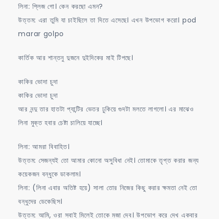
লিনা: প্লিজ গো। কেন করছো এমন?
উত্তম: এরা তুমি যা চাইছিলে তা দিতে এসেছে। এখন উপভোগ করো। pod
marar golpo
কার্তিক আর শান্তনু দুজনে দুইদিকের মাই টিপছে।
কাকির ভোদা চুদা
কাকির ভোদা চুদা
আর নন্দু তার হাতটা প্যান্টির ভেতর ঢুকিয়ে গুদটা মলতে লাগলো। এর মাঝেও
লিনা মুক্ত হবার চেষ্টা চালিয়ে যাচ্ছে।
লিনা: আমরা বিবাহিত।
উত্তম: সেজন্যই তো আমার কোনো অসুবিধা নেই। তোমাকে তৃপ্ত করার জন্য
কয়েকজন বন্ধুকে ডাকলাম।
লিনা: (লিনা এবার অতিষ্ট হয়ে) সালা তোর নিজের কিছু করার ক্ষমতা নেই তো
বন্ধুদের ডেকেছিস।
উত্তম: আমি, ওরা সবাই মিলেই তোকে মজা দেব। উপভোগ করে দেখ একবার