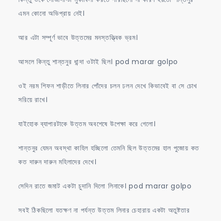
এমন কোনো অভিপ্রায় নেই।
আর এটা সম্পূর্ণ ভাবে উত্তমের মনস্তত্ত্বিক ভ্রম।
আসলে কিন্তু শান্তনুর ধান্দা ওটাই ছিল। pod marar golpo
ওই নরম শিফন শাড়ীতে লিনার পোঁদের চলন ঢলন দেখে কিভাবেই বা সে চোখ
সরিয়ে রাখে।
যাইহোক ব্যাপারটাকে উত্তম অবশেষে উপেক্ষা করে গেলো।
শান্তনুর যেমন অবস্থা কাহিল হচ্ছিলো তেমনি ছিল উত্তমের হাল পুজোয় কত
কত দারুন দারুন মহিলাদের দেখে।
সেদিন রাতে জমাট একটা চুদানি দিলো লিনাকে। pod marar golpo
সবই ঠিকছিলো যতক্ষণ না পর্যন্ত উত্তম লিনার চেহারায় একটা অতুষ্টতার