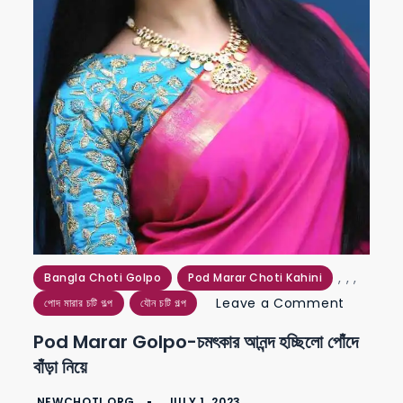
,
,
,
Bangla Choti Golpo
Pod Marar Choti Kahini
on
Leave a Comment
পোদ মারার চটি গল্প
যৌন চটি গল্প
pod
Pod Marar Golpo-চমৎকার আনন্দ হচ্ছিলো পোঁদে
marar
বাঁড়া নিয়ে
golpo-