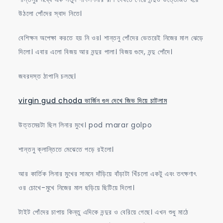
উঠলো পোঁদের স্বাদ নিতে।
বেশিক্ষন অপেক্ষা করতে হয় নি ওর। শান্তনু পোঁদের ভেতরেই নিজের মাল ঝেড়ে
দিলো। এবার এলো বিজয় আর নন্দুর পালা। বিজয় গুদে, নন্দু পোঁদে।
জবরদস্ত ঠাপানি চলছে।
virgin gud choda ভার্জিন গুদ দেখে জিভ দিয়ে চাটলাম
উত্তমেরটা ছিল লিনার মুখে। pod marar golpo
শান্তনু ক্লান্তিতে মেঝেতে পড়ে রইলো।
আর কার্তিক লিনার মুখের সামনে দাঁড়িয়ে বাঁড়াটা খিঁচলো একটু এবং তৎক্ষণাৎ
ওর চোখে-মুখে নিজের মাল ছড়িয়ে ছিটিয়ে দিলো।
টাইট পোঁদের চাপায় কিন্তু এদিকে নন্দুর ও বেরিয়ে গেছে। এখন শুধু মাঠে