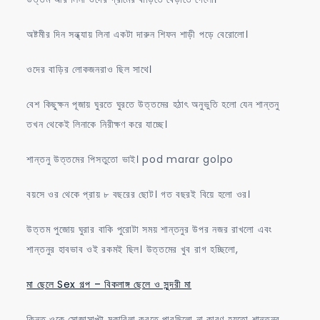
অষ্টমীর দিন সন্ধ্যায় লিনা একটা দারুন শিফন শাড়ী পড়ে বেরোলো।
ওদের বাড়ির লোকজনরাও ছিল সাথে।
বেশ কিছুক্ষন পূজায় ঘুরতে ঘুরতে উত্তমের হঠাৎ অনুভুতি হলো যেন শান্তনু
তখন থেকেই লিনাকে নিরীক্ষণ করে যাচ্ছে।
শান্তনু উত্তমের পিসতুতো ভাই। pod marar golpo
বয়সে ওর থেকে প্রায় ৮ বছরের ছোট। গত বছরই বিয়ে হলো ওর।
উত্তম পুজোয় ঘুরার বাকি পুরোটা সময় শান্তনুর উপর নজর রাখলো এবং
শান্তনুর হাবভাব ওই রকমই ছিল। উত্তমের খুব রাগ হচ্ছিলো,
মা ছেলে Sex গল্প – বিকলাঙ্গ ছেলে ও সুন্দরী মা
কিন্তু ওকে সোজাসাপ্টা মুকাবিলা করতে পারছিলো না কারণ হয়তো শান্তনুর