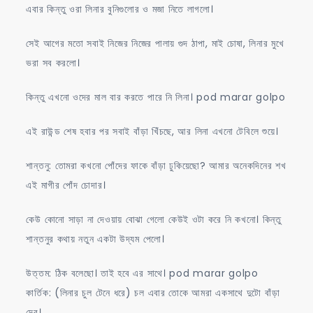
এবার কিন্তু ওরা লিনার বুনিগুলোর ও মজা নিতে লাগলো।
সেই আগের মতো সবাই নিজের নিজের পালায় গুদ ঠাপা, মাই চোষা, লিনার মুখে
ভরা সব করলো।
কিন্তু এখনো ওদের মাল বার করতে পারে নি লিনা। pod marar golpo
এই রাউন্ড শেষ হবার পর সবাই বাঁড়া খিঁচছে, আর লিনা এখনো টেবিলে শুয়ে।
শান্তনু: তোমরা কখনো পোঁদের ফাকে বাঁড়া ঢুকিয়েছো? আমার অনেকদিনের শখ
এই মাগীর পোঁদ চোদার।
কেউ কোনো সাড়া না দেওয়ায় বোঝা গেলো কেউই ওটা করে নি কখনো। কিন্তু
শান্তনুর কথায় নতুন একটা উদ্যম পেলো।
উত্তম: ঠিক বলেছো। তাই হবে এর সাথে। pod marar golpo
কার্তিক: (লিনার চুল টেনে ধরে) চল এবার তোকে আমরা একসাথে দুটো বাঁড়া
দেব।