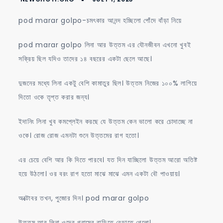
চমৎকার
আনন্দ
pod marar golpo-চমৎকার আনন্দ হচ্ছিলো পোঁদে বাঁড়া নিয়ে
হচ্ছিলো
পোঁদে
pod marar golpo লিনা আর উত্তম এর যৌনজীবন এখনো খুবই
বাঁড়া
সক্রিয় ছিল যদিও তাদের ১৪ বছরের একটা ছেলে আছে।
নিয়ে
দুজনের মধ্যে লিনা একটু বেশি কামাতুর ছিল। উত্তম নিজের ১০০% লাগিয়ে
দিতো ওকে তৃপ্ত করার জন্য।
ইদানিং লিনা খুব কমপ্লেইন করছে যে উত্তম কেন ভালো করে চোদাচ্ছে না
ওকে। রোজ রোজ এমনটা শুনে উত্তমের রাগ হতো।
এর চেয়ে বেশি আর কি দিতে পারবে। যত দিন যাচ্ছিলো উত্তম আরো অতিষ্ট
হয়ে উঠলো। ওর বরং রাগ হতো মাঝে মাঝে এমন একটা বৌ পাওয়ায়।
অক্টোবর তখন, পুজোর দিন। pod marar golpo
উত্তম আর লিনা ওদের গ্রামের বাড়িতে বেড়াতে গেলো।