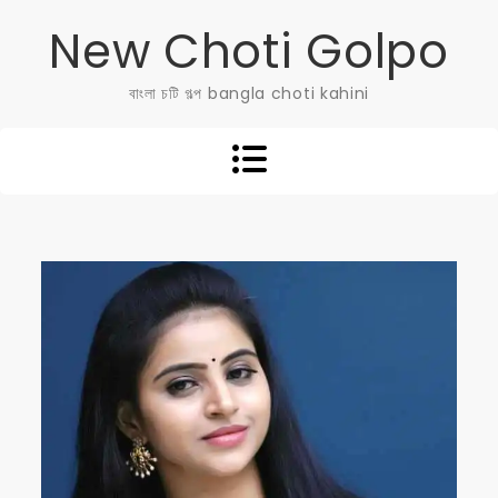
Skip
New Choti Golpo
to
content
বাংলা চটি গল্প bangla choti kahini