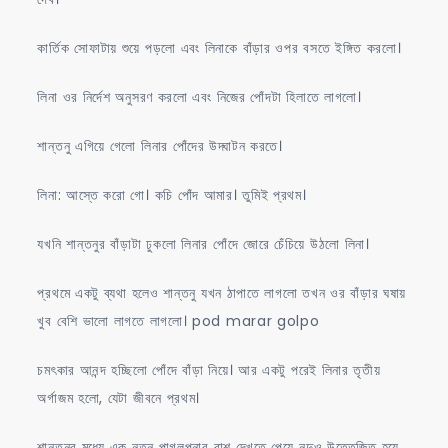
কার্তিক সোফাটায় শুয়ে পড়লো এবং লিনাকে বাঁড়ার ওপর বসতে ইঙ্গিত করলো।
লিনা ওর নির্দেশ অনুসরণ করলো এবং নিজের পোঁদটা হিলাতে লাগলো।
শান্তনু এগিয়ে গেলো লিনার পোঁদের উদ্ঘাটন করতে।
লিনা: আস্তে করো গো। কচি পোঁদ আমার। তুমিই প্রথম।
যখনি শান্তনুর বাঁড়াটা ঢুকলো লিনার পোঁদে জোরে চেঁচিয়ে উঠলো লিনা।
প্রথমে একটু ব্যথা হলেও শান্তনু যখন ঠাপাতে লাগলো তখন ওর বাঁড়ার ঘষায়
খুব বেশি ভালো লাগতে লাগলো। pod marar golpo
চমৎকার আনন্দ হচ্ছিলো পোঁদে বাঁড়া নিয়ে। আর একটু পরেই লিনার তৃতীয়
অর্গাজম হলো, যেটা জীবনে প্রথম।
শান্তনুর মধ্যে এক নতুন পাগলপনার রাশ দেখতে পেয়ে নন্দুও উত্তেজিত হয়ে