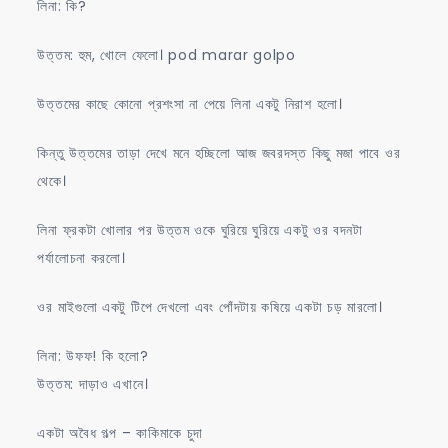
লিনা: কি?
উত্তম: হুম, খোলে ফেলো। pod marar golpo
উত্তমের কাছে কোনো প্রশংসা না পেয়ে লিনা একটু নিরাশ হলো।
কিন্তু উত্তমের তাড়া দেখে মনে হচ্ছিলো আজ জবরদস্ত কিছু মজা পাবে ওর
থেকে।
লিনা ফ্রকটা খোলার পর উত্তম ওকে ঘুরিয়ে ঘুরিয়ে একটু ওর বদনটা
পর্যালোচনা করলো।
ওর মাইগুলো একটু টিপে দেখলো এবং পোঁদটায় কষিয়ে একটা চড় মারলো।
লিনা: উফফ! কি হলো?
উত্তম: দাড়াও এখানে।
একটা অবৈধ গল্প – কাকিমাকে চুদা