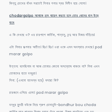
কিন্তু চোখের বাঁধন সরতেই লিনার গলার স্বর বিলীন হয়ে গেলো।
chodargolpo আমাকে চুদে ঘায়েল করতে হলে তোর ধোনের বাল উড়ে
যাবে
এ কি দেখছে ও? ওর চারপাশে কার্তিক, শান্তনু, নন্দু আর বিজয় দাঁড়িয়ে।
এটা লিনার কল্পনার অতীত। ছিঃ! ছিঃ! ওরা ওকে এমন অবস্থায় দেখছে। pod
marar golpo
উত্তম: বলেছিলাম না আজ তোমার কোনো অসন্তোষ থাকবে না? লিনা এখন
তোমাদের হাতে বন্ধুরা।
লিনা: (এখনো হতভম্ব হয়ে) বলছো কি?
চারজনে এগিয়ে এলো। pod marar golpo
বন্ধুর সুন্দরী বউকে নিয়ে গ্রুপ চোদাচুদি-bondhur bou choda
কার্তিক আর শান্তনু লিনার দুহাত টেনে ধরলো, বিজয় ঘাড়টাতে এবং নন্দু