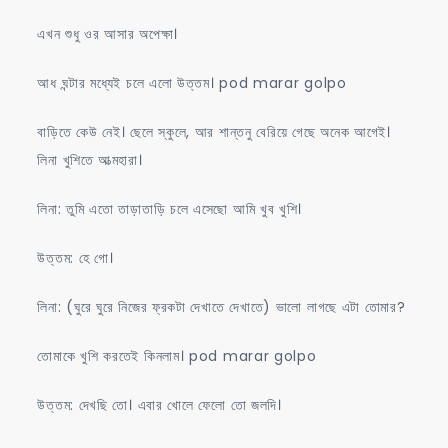
এখন শুধু ওর আসার অপেক্ষা।
আধ ঘন্টার মধ্যেই চলে এলো উত্তম। pod marar golpo
বাড়িতে কেউ নেই। ছেলে স্কুলে, আর শান্তনু বেরিয়ে গেছে অনেক আগেই।
লিনা খুশিতে আত্মহারা।
লিনা: তুমি এতো তাড়াতাড়ি চলে এসেছো আমি খুব খুশি।
উত্তম: হে গো।
লিনা: (ঘুরে ঘুরে নিজের ফ্রকটা দেখাতে দেখাতে) ভালো লাগছে এটা তোমার?
তোমাকে খুশি করতেই কিনলাম। pod marar golpo
উত্তম: দেখছি তো। এবার খোলে ফেলো তো জলদি।