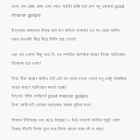
ভেবে দেখ রোজ রোজ এমন পেতে পারবি। রাজি হয়ে দেখ শুধু একবার। pod
marar golpo
উত্তমের কথাগুলো লিনার মনে দাগ কাটতে লাগলো। ওর মন থেকে লংঘিত
হবার ভাবনাটা ধীরে ধীরে বিলীন হয়ে গেলো।
এরা তো এখনো কিছু করে নি, ওর সম্মতির অপেক্ষায় আছে। লিনার প্রতিরোধ
নিস্তেজ হয়ে এলো।
লিনা: ঠিক আছে। আমিও চাই এটা মন থেকে বলতে গেলে। শুধু একটু সামাজিক
ভয়ের কারণে প্রতিরোধ করতে হচ্ছে।
উত্তম: সত্যি বলছিস? pod marar golpo
লিনা: আমি চাই তোমরা প্রত্যেকে আমায় চুদিয়ে দাও।
লিনাকে ইতিমধ্যে ওরা ছেড়ে দিয়েছে। ও উঠে বসতেই কার্তিক প্যান্ট খোলে
নিজের বাঁড়াটা লিনার মুখে ভরে দিলো কোনো সময় নষ্ট না করে।