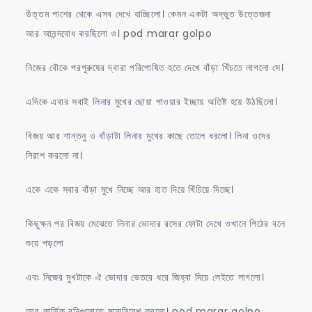
উত্তম পাশের থেকে এসব দেখে যাচ্ছিলো। কেমন একটা অদ্ভুত উত্তেজনা
আর আনন্দবোধ করছিলো ও। pod marar golpo
নিজের বৌকে পরপুরুষের দ্বারা পরিপোষিত হতে দেখে বাঁড়া খিঁচতে লাগলো সে।
এদিকে এবার সবাই লিনার মুখের ছোয়া পাওয়ার ইচ্ছায় অতিষ্ট হয়ে উঠছিলো।
বিজয় আর শান্তনু ও বাঁড়াটা লিনার মুখের কাছে তোলে ধরলো। লিনা ওদের
নিরাশ করলো না।
একে একে সবার বাঁড়া মুখে নিচ্ছে আর হাত দিয়ে খিঁচিয়ে দিচ্ছে।
কিছুক্ষন পর বিজয় মেঝেতে লিনার ভোদার রসের ফোটা দেখে ওখানে পিঠের বলে
শুয়ে পড়লো
এবং নিজের মুখটাকে ঐ ভোদার ভেতরে ধরে জিহ্বা দিয়ে লেইতে লাগলো।
আর কার্তিক বুনিগুলোতে মনোনিবেশ করলো। pod marar golpo