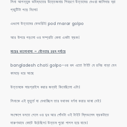
লিনা আগন্তুক ভবিষ্যতের উত্তেজনায় শিহরণে উত্তমের দেওয়া জালিদার ব্রা
প্যান্টিটা পড়ে নিলো।
এগুলো উত্তমের ফেভরিট। pod marar golpo
আর উপরে পড়লো ওর সম্প্রতি কেনা একটা ফ্রক।
মায়ের ভালোবাসা – যৌনতার চরম পর্যায়ে
bangladesh choti golpo-ওর গুদ এতো টাইট যে রনির বাড়া যেন
কামড়ে ধরে আছে
উত্তমকে সারপ্রাইস করার জন্যই কিনেছিলো এটা।
লিনাকে এই মুহূর্তে যা দেখাচ্ছিল তার যথাযথ বর্ণনা করার ভাষা নেই।
সংক্ষেপে বলতে গেলে ওর দুধ আর পোঁদটা ওই টাইট স্লিভলেস ফ্রকটাতে
দারুণভাবে ফোটে উঠেছিল। উত্তম পুরো পাগল হয়ে যাবে।