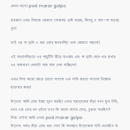
কেমন লাগে। pod marar golpo
চারজনে এবার লিনাকে মেঝেতে শোয়াবার চেষ্টা করছে, কিন্তু ও হাত-পা নাড়ছে
খুব।
তাই ওর পা দুটো ও ধরে এবার জবরদস্তি ওকে মেঝেতে শুয়ালো।
এই দস্তাদস্তিতে ওর প্যান্টিটা ছিঁড়ে যাওয়ায় এবং পা দুটো মেলে ধরে রাখায়
ওর অসাধারণ ভোদাটা সাফ সাফ দেখা যাচ্ছিলো।
এবার লিনা আরো জোরে দুলতে লাগলো এবং লাথি মারতে লাগলো নিজেকে
ছাড়াবার জন্য।
উত্তম: আমি তোর ইচ্ছা পূরণ করছি। এদের প্রত্যেকের বাঁড়া যখন মুখে নিবি,
যখন ওরা তোর গুদ চাটবে তখন কি ভালো লাগবে তোর, বুঝতে পারছিস?
লিনা: চাইনা আমি এসব। pod marar golpo
উত্তম: সবার বাঁড়া তোর গুদে গেলে কি অসম্ভব উত্তেজনা পাবি ভেবেছিস যা