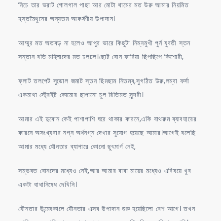
নিচে তার ভরাট গোলগাল পাছা আর মোটা থামের মত উরু আমার নিয়মিত
হস্তমৈথুনের অন্যতম আকর্ষণীয় উপাদান।
আম্মুর মত অতবড় না হলেও আপুর ভারে কিছুটা নিম্নমুখী পুর্ন যুবতী স্তন
সন্তান বতি মহিলাদের মত ঢলঢল।ছোট বোন ফারিয়া ছিপছিপে কিশোরী,
ফ্লাট তলপেট সুডোল জমাট স্তন ছিমছাম নিতম্ব,সুগঠিত উরু,লম্বা ফর্সা
একমাথা স্ট্রেইট কোমোর ছাপানো চুল রিতিমত সুন্দরী।
আমার এই দুবোন কেই পাশাপাশি ঘরে থাকার কারনে,একি বাথরুম ব্যাবহারের
কারনে অসংখ্যবার নগ্ন অর্ধনগ্ন দেখার সুযোগ হয়েছে আমার।আগেই বলেছি
আমার মধ্যে যৌনতার ব্যাপারে কোনো ছুৎমার্গ নেই,
সম্ভবত বোনদের মধ্যেও নেই,আর আমার বাবা মায়ের মধ্যেও এবিষয়ে খুব
একটা বাধানিষেধ দেখিনি।
যৌনতার উন্মেষকালে যৌনতার এসব উপাদান শুরু হয়েছিলো বেশ আগে। তখন