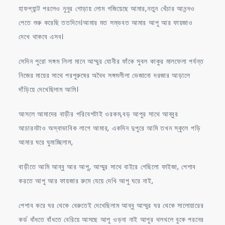
হাফপ্যান্ট পরলেও নুনুর গোড়ায় লোম গজিয়েছে আমার,নতুন খেঁচার আনন্দও
পেতে শুরু করেছি ততদিনে।আমার মত সম্ভবত আমার আপু আর ফায়জাও
দেখে থাকবে এসব।
সেদিন পুরো সঙ্গম লিলা মানে আম্মুর যোনীর ফাঁকে সুবল কাকুর মালফেলা পর্যন্ত
নিজের মায়ের সাথে পরপুরুষের অবৈধ সঙ্গমলীলা ভেজানো দরজার আড়ালে
দাঁড়িয়ে দেখেছিলাম আমি।
আসলে আমাদের বাড়ীর পরিবেশটাই ওরকম,বড় আপুর সাথে আব্বুর
আচারনটাও অস্বাভাবিক লাগে আমার, একদিন দুপুরে আমি তখন স্কুলে পড়ি
আমার ঘরে ঘুমাচ্ছিলাম,
বাড়ীতে আমি আব্বু আর আপু, আম্মুর সাথে বাইরে গেছিলো ফাইজা, পেশাব
করতে আপু আর ফায়জার রুমে যেয়ে দেখি আপু ঘরে নাই,
পেশাব করে ঘর থেকে বেরুতেই দেখেছিলাম আব্বু আম্মুর ঘর থেকে সালোয়ারের
কর্ড বাঁধতে বাঁধতে বেরিয়ে আসছে আপু ওড়না নাই আপুর থলথলে বুকে পরনের