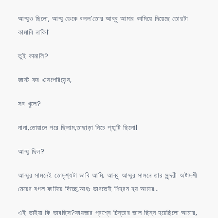
আম্মুও ছিলো, আম্মু ডেকে বলল’তোর আব্বু আমার কামিয়ে দিয়েছে তোরটা
কামাবি নাকি।’
তুই কামালি?
জাস্ট ফর এক্সপেরিয়েন্স,
সব খুলে?
নানা,তোয়ালে পরে ছিলাম,তাছাড়া নিচে প্যান্টি ছিলো।
আম্মু ছিল?
আম্মুর সামনেই তোদৃশ্যটা ভাবি আমি, আব্বু আম্মুর সামনে তার সুন্দরী অষ্টাদশী
মেয়ের বগল কামিয়ে দিচ্ছে,আহঃ ভাবতেই শিহরন হয় আমার…
এই ভাইয়া কি ভাবছিস?ফায়জার প্রশ্নে চিন্তার জাল ছিন্ন হয়েছিলো আমার,