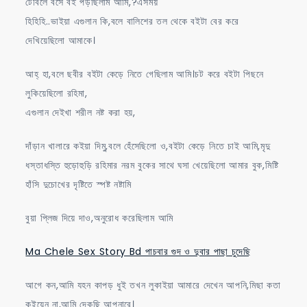
টেবিলে বসে বই পড়ছিলাম আমি,?এসময়
হিহিহি..ভাইয়া এগুলান কি,বলে বালিশের তল থেকে বইটা বের করে
দেখিয়েছিলো আমাকে।
আহ্ হা,বলে ছবীর বইটা কেড়ে নিতে গেছিলাম আমি।চট করে বইটা পিছনে
লুকিয়েছিলো রহিমা,
এগুলান দেইখা শরীল নষ্ট করা হয়,
দাঁড়ান খালারে কইয়া দিমু,বলে হেঁসেছিলো ও,বইটা কেড়ে নিতে চাই আমি,মৃদু
ধস্তাধস্তি হুড়োহুড়ি রহিমার নরম বুকের সাথে ঘসা খেয়েছিলো আমার বুক,মিষ্টি
হাঁসি দুচোখের দৃষ্টিতে স্পষ্ট নষ্টামি
বুয়া প্লিজ দিয়ে দাও,অনুরোধ করেছিলাম আমি
Ma Chele Sex Story Bd পাচবার গুদ ও দুবার পাছা চুদেছি
আগে কন,আমি যহন কাপড় ধুই তখন লুকাইয়া আমারে দেখেন আপনি,মিছা কতা
কইয়েন না,আমি দেকছি আপনারে।