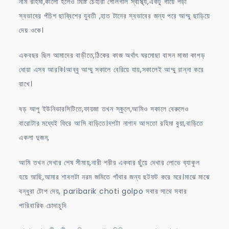
নাম রহিমা,কালো হলেও মিষ্টি চেহারা গোলগাল স্বাস্থ্য,একটু গায়ে পড়া
স্বভাবের পঁচিশ ছাব্বিশের যুবতী ,হাত টানের স্বভাবের জন্য পরে আম্মু ছাড়িয়ে
দেয় ওকে।
একবছর ছিল আমাদের বাড়ীতে,ঠিকের কাজ অর্থাৎ ঘরমোছা বাসন মাজা কাপড়
ধোয়া এসব আরকি।আব্বু আম্মু সকালে বেরিয়ে যায়,সকালেই আম্মু রান্না করে
রাখে।
বড় আপু ইউনিভারসিটিতে,ফায়জা তখন স্কুলে,আমিও সকালে বেরুলেও
বারোটার মধ্যেই ফিরে আসি বাড়িতে।দশটা নাগাদ আসতো রহিমা বুয়া,বাড়িতে
একলা দুজন,
আমি তখন দেখার শেষ সীমায়,নারী শরীর একবার ছুঁয়ে দেখার লোভে ব্যাকুল
হয়ে আছি,আমার শাবলটা নরম জমিতে গাঁথার জন্য ছটফট করে মরে।মাঝে মাঝে
বন্ধুরা টোপ দেয়, paribarik choti golpo সবার সাথে সবার
পারিবারিক চোদাচুদি