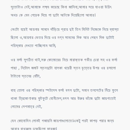
সুতোটাও নেই,আমাকে লক্ষ্য করেছে কিনা জানিনা,আমার সরে যাওয়া উচিৎ
অথচ কে যেন পেরেক দিয়ে পা দুটো আটকে দিয়েছিলো আমার।
নেংটো হয়েই আয়নার সামনে দাঁড়িয়ে প্রায় দুই তিন মিনিট নিজেকে নিয়ে ব্যাস্ত
ছিলো ও,আয়নার ভেতর দিয়ে ওর নগ্ন সামনের দিক আর পেছন দিক দুটোই
পরিষ্কার দেখতে পাচ্ছিলাম আমি,
ওর ফর্সা সুগঠিত থাই,সরু কোমোরের নিচে মারাক্তক গভীর চেরা সহ ওর ফর্সা
পাছা , নিটোল জমাট স্তনদুটো হালকা খয়েরী স্তন বৃত্তের উপর ওর রসালো
টাটানো স্তনের বোঁটা,
বাহু তোলা ওর পরিষ্কার স্পটলেস ফর্সা বগল দুটো, সমান তলপেটের নিঁচে ফুলে
থাকা ত্রিকোণাকার ফুটফুটে যোনীদেশ,বগল আর উরুর ভাঁজে দুটো জায়গাতেই
লোমের লেশমাত্র নেই,
যেন কোনোদিন লোমই গজায়নি জায়গাগুলোতে।একটু পরই কাপড় পরার জন্য
আবাব বাথরুমে ঢুকেছিলো ফায়জা।