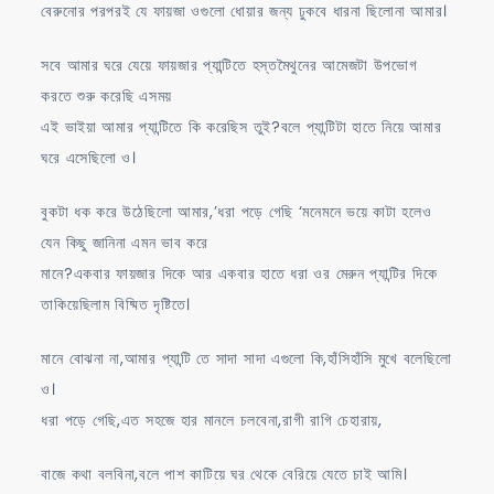
বেরুনোর পরপরই যে ফায়জা ওগুলো ধোয়ার জন্য ঢুকবে ধারনা ছিলোনা আমার।
সবে আমার ঘরে যেয়ে ফায়জার প্যান্টিতে হস্তমৈথুনের আমেজটা উপভোগ
করতে শুরু করেছি এসময়
এই ভাইয়া আমার প্যান্টিতে কি করেছিস তুই?বলে প্যান্টিটা হাতে নিয়ে আমার
ঘরে এসেছিলো ও।
বুকটা ধক করে উঠেছিলো আমার,’ধরা পড়ে গেছি ‘মনেমনে ভয়ে কাটা হলেও
যেন কিছু জানিনা এমন ভাব করে
মানে?একবার ফায়জার দিকে আর একবার হাতে ধরা ওর মেরুন প্যান্টির দিকে
তাকিয়েছিলাম বিষ্মিত দৃষ্টিতে।
মানে বোঝনা না,আমার প্যান্টি তে সাদা সাদা এগুলো কি,হাঁসিহাঁসি মুখে বলেছিলো
ও।
ধরা পড়ে গেছি,এত সহজে হার মানলে চলবেনা,রাগী রাগি চেহারায়,
বাজে কথা বলবিনা,বলে পাশ কাটিয়ে ঘর থেকে বেরিয়ে যেতে চাই আমি।