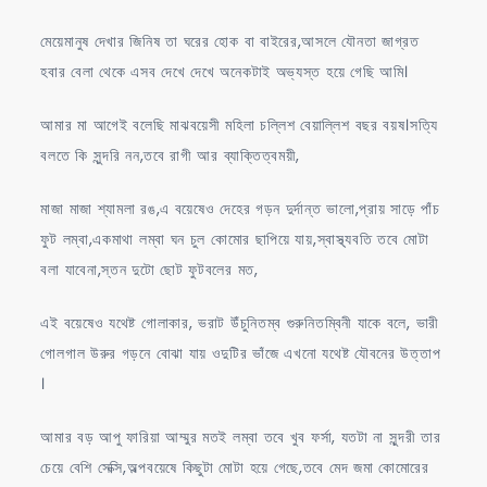
মেয়েমানুষ দেখার জিনিষ তা ঘরের হোক বা বাইরের,আসলে যৌনতা জাগ্রত
হবার বেলা থেকে এসব দেখে দেখে অনেকটাই অভ্যস্ত হয়ে গেছি আমি।
আমার মা আগেই বলেছি মাঝবয়েসী মহিলা চল্লিশ বেয়াল্লিশ বছর বয়ষ।সত্যি
বলতে কি সুন্দরি নন,তবে রাগী আর ব্যাক্তিত্বময়ী,
মাজা মাজা শ্যামলা রঙ,এ বয়েষেও দেহের গড়ন দুর্দান্ত ভালো,প্রায় সাড়ে পাঁচ
ফুট লম্বা,একমাথা লম্বা ঘন চুল কোমোর ছাপিয়ে যায়,স্বাস্থ্যবতি তবে মোটা
বলা যাবেনা,স্তন দুটো ছোট ফুটবলের মত,
এই বয়েষেও যথেষ্ট গোলাকার, ভরাট উঁচুনিতম্ব গুরুনিতম্বিনী যাকে বলে, ভারী
গোলগাল উরুর গড়নে বোঝা যায় ওদুটির ভাঁজে এখনো যথেষ্ট যৌবনের উত্তাপ
।
আমার বড় আপু ফারিয়া আম্মুর মতই লম্বা তবে খুব ফর্সা, যতটা না সুন্দরী তার
চেয়ে বেশি সেক্সি,অল্পবয়েষে কিছুটা মোটা হয়ে গেছে,তবে মেদ জমা কোমোরের