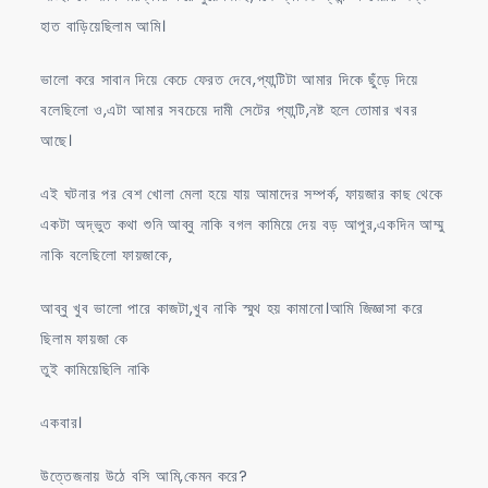
হাত বাড়িয়েছিলাম আমি।
ভালো করে সাবান দিয়ে কেচে ফেরত দেবে,প্যান্টিটা আমার দিকে ছুঁড়ে দিয়ে
বলেছিলো ও,এটা আমার সবচেয়ে দামী সেটের প্যান্টি,নষ্ট হলে তোমার খবর
আছে।
এই ঘটনার পর বেশ খোলা মেলা হয়ে যায় আমাদের সম্পর্ক, ফায়জার কাছ থেকে
একটা অদ্ভুত কথা শুনি আব্বু নাকি বগল কামিয়ে দেয় বড় আপুর,একদিন আম্মু
নাকি বলেছিলো ফায়জাকে,
আব্বু খুব ভালো পারে কাজটা,খুব নাকি স্মুথ হয় কামানো।আমি জিজ্ঞাসা করে
ছিলাম ফায়জা কে
তুই কামিয়েছিলি নাকি
একবার।
উত্তেজনায় উঠে বসি আমি,কেমন করে?