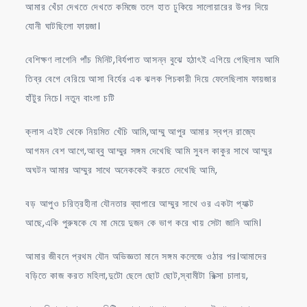
আমার খেঁচা দেখতে দেখতে কমিজে তলে হাত ঢুকিয়ে সালোয়ারের উপর দিয়ে
যোনী ঘাটছিলো ফায়জা।
বেশিক্ষণ লাগেনি পাঁচ মিনিট,বির্যপাত আসন্ন বুঝে হঠাৎই এগিয়ে গেছিলাম আমি
তিব্র বেগে বেরিয়ে আসা বির্যের এক ঝলক পিচকারী দিয়ে ফেলেছিলাম ফায়জার
হাঁটুর নিচে। নতুন বাংলা চটি
ক্লাস এইট থেকে নিয়মিত খেঁচি আমি,আম্মু আপুর আমার স্বপ্ন রাজ্যে
আগমন বেশ আগে,আব্বু আম্মুর সঙ্গম দেখেছি আমি সুবল কাকুর সাথে আম্মুর
অঘটন আমার আম্মুর সাথে অনেককেই করতে দেখেছি আমি,
বড় আপুও চরিত্রহীনা যৌনতার ব্যাপারে আম্মুর সাথে ওর একটা প্যাক্ট
আছে,একি পুরুষকে যে মা মেয়ে দুজন কে ভাগ করে খায় সেটা জানি আমি।
আমার জীবনে প্রথম যৌন অভিজ্ঞতা মানে সঙ্গম কলেজে ওঠার পর।আমাদের
বড়িতে কাজ করত মহিলা,দুটো ছেলে ছোট ছোট,স্বামীটা রিক্সা চালায়,