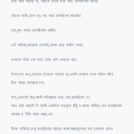
উহঃ আর পারছি না, বিছানা থেকে উঠে পড়ে বলেছিলাম আমি।
খেঁচবে নাকি,চোখ বড় বড় করে বলেছিলো ফায়জা।
হ্যা,দৃড় গলায় বলেছিলাম আমি।
এই ভাইয়া,আমাকে দেখাবি,কেমন করে করিস তোরা,
দেখাতে পারি এক শর্তে তোর ওটা দেখাতে হবে,
ইসস,শখ কত,দেখাতে টেখাতে পারবো না,এমনি দেখালে দেখা নইলে নাই।
ঠিক আছে বাথরুমে চল,
নাহ,এখানেই কর,আমি পরিষ্কার করে দেব,বলেছিলো ও।
আর কথা বাড়াই নি আমি একটানে বারমুডা হাঁটু র কাছে নামিয়ে বের করেছিলাম
আমার ছ ইঞ্চি খাড়া যন্ত্র,ওর
দিকে তাকিয়ে চালু করেছিলাম হাতের কাজ।মন্ত্রমুগ্ধের মত চকচকে চোখে