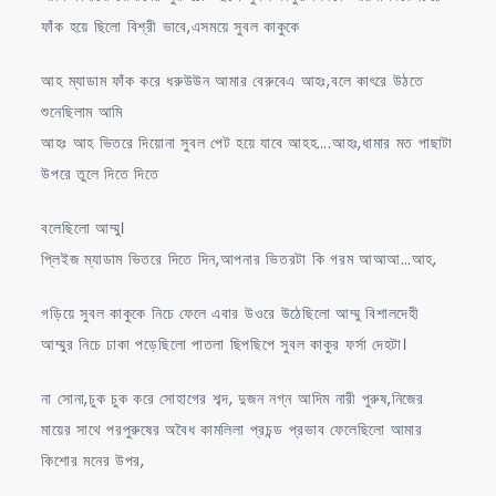
ফাঁক হয়ে ছিলো বিশ্রী ভাবে,এসময়ে সুবল কাকুকে
আহ ম্যাডাম ফাঁক করে ধরুউউন আমার বেরুবেএ আহঃ,বলে কাৎরে উঠতে
শুনেছিলাম আমি
আহঃ আহ ভিতরে দিয়োনা সুবল পেট হয়ে যাবে আহহ….আহঃ,ধামার মত পাছাটা
উপরে তুলে দিতে দিতে
বলেছিলো আম্মু।
প্লিইজ ম্যাডাম ভিতরে দিতে দিন,আপনার ভিতরটা কি গরম আআআ…আহ,
গড়িয়ে সুবল কাকুকে নিচে ফেলে এবার উওরে উঠেছিলো আম্মু বিশালদেহী
আম্মুর নিচে ঢাকা পড়েছিলো পাতলা ছিপছিপে সুবল কাকুর ফর্সা দেহটা।
না সোনা,চুক চুক করে সোহাগের শব্দ, দুজন নগ্ন আদিম নারী পুরুষ,নিজের
মায়ের সাথে পরপুরুষের অবৈধ কামলিলা প্রচন্ড প্রভাব ফেলেছিলো আমার
কিশোর মনের উপর,