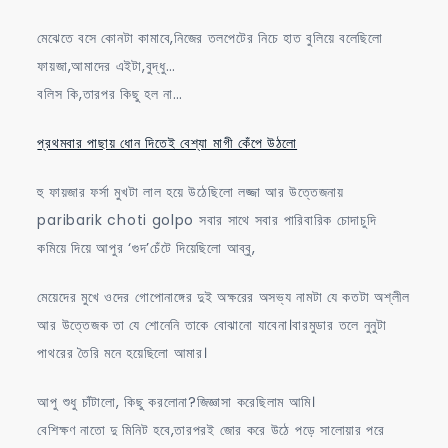
মেঝেতে বসে কোনটা কামাবে,নিজের তলপেটের নিচে হাত বুলিয়ে বলেছিলো
ফায়জা,আমাদের এইটা,বুদ্ধু…
বলিস কি,তারপর কিছু হল না…
প্রথমবার পাছায় ধোন দিতেই বেশ্যা মাগী কেঁপে উঠলো
হু ফায়জার ফর্সা মুখটা লাল হয়ে উঠেছিলো লজ্জা আর উত্তেজনায়
paribarik choti golpo সবার সাথে সবার পারিবারিক চোদাচুদি
কমিয়ে দিয়ে আপুর ‘গুদ’চেঁটে দিয়েছিলো আব্বু,
মেয়েদের মুখে ওদের গোপোনাঙ্গের দুই অক্ষরের অসভ্য নামটা যে কতটা অশ্লীল
আর উত্তেজক তা যে শোনেনি তাকে বোঝানো যাবেনা।বারমুডার তলে নুনুটা
পাথরের তৈরি মনে হয়েছিলো আমার।
আপু শুধু চাঁটালো, কিছু করলোনা?জিজ্ঞাসা করেছিলাম আমি।
বেশিক্ষণ নাতো দু মিনিট হবে,তারপরই জোর করে উঠে পড়ে সালোয়ার পরে