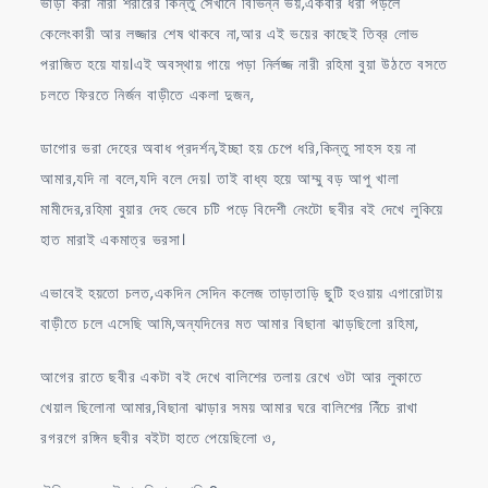
ভাড়া করা নারী শরীরের কিন্তু সেখানে বিভিন্ন ভয়,একবার ধরা পড়লে
কেলেংকারী আর লজ্জার শেষ থাকবে না,আর এই ভয়ের কাছেই তিব্র লোভ
পরাজিত হয়ে যায়।এই অবস্থায় গায়ে পড়া নির্লজ্জ নারী রহিমা বুয়া উঠতে বসতে
চলতে ফিরতে নির্জন বাড়ীতে একলা দুজন,
ডাগোর ভরা দেহের অবাধ প্রদর্শন,ইচ্ছা হয় চেপে ধরি,কিন্তু সাহস হয় না
আমার,যদি না বলে,যদি বলে দেয়। তাই বাধ্য হয়ে আম্মু বড় আপু খালা
মামীদের,রহিমা বুয়ার দেহ ভেবে চটি পড়ে বিদেশী নেংটো ছবীর বই দেখে লুকিয়ে
হাত মারাই একমাত্র ভরসা।
এভাবেই হয়তো চলত,একদিন সেদিন কলেজ তাড়াতাড়ি ছুটি হওয়ায় এগারোটায়
বাড়ীতে চলে এসেছি আমি,অন্যদিনের মত আমার বিছানা ঝাড়ছিলো রহিমা,
আগের রাতে ছবীর একটা বই দেখে বালিশের তলায় রেখে ওটা আর লুকাতে
খেয়াল ছিলোনা আমার,বিছানা ঝাড়ার সময় আমার ঘরে বালিশের নিঁচে রাখা
রগরগে রঙ্গিন ছবীর বইটা হাতে পেয়েছিলো ও,