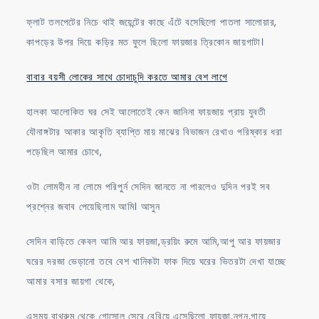
ফ্লাট তলপেটের নিচে থাই জয়েন্টের কাছে এঁটে বসেছিলো পাতলা সালোয়ার,
কাপড়ের উপর দিয়ে কড়ির মত ফুলে ছিলো ফায়জার ত্রিকোন জায়গাটা।
বাবার বয়সী লোকের সাথে চোদাচুদি করতে আমার বেশ লাগে
হালকা আলোকিত ঘর সেই আলোতেই কেন জানিনা ফায়জায় প্রায় যুবতী
যৌনাঙ্গটার আকার আকৃতি ব্যাপ্তি মায় মাঝের বিভাজন রেখাও পরিষ্কার ধরা
পড়েছিল আমার চোখে,
ওটা লোমহীন না লোমে পরিপুর্ন সেদিন জানতে না পারলেও দুদিন পরই সব
প্রশ্নের জবাব পেয়েছিলাম আমি। আসুন
সেদিন বাড়িতে কেবল আমি আর ফায়জা,ড্রয়িং রুমে আমি,আপু আর ফায়জার
ঘরের দরজা ভেড়ানো তবে বেশ খানিকটা ফাক দিয়ে ঘরের ভিতরটা দেখা যাচ্ছে
আমার বসার জায়গা থেকে,
এসময় বাথরুম থেকে গোসোল সেরে বেরিয়ে এসেছিলো ফায়জা,নগ্ন,গায়ে