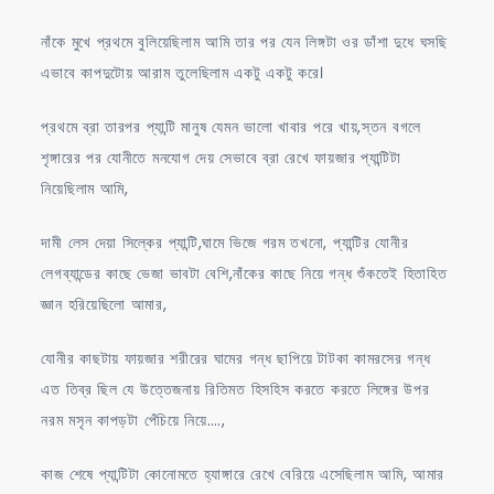
নাঁকে মুখে প্রথমে বুলিয়েছিলাম আমি তার পর যেন লিঙ্গটা ওর ডাঁশা দুধে ঘসছি
এভাবে কাপদুটোয় আরাম তুলেছিলাম একটু একটু করে।
প্রথমে ব্রা তারপর প্যান্টি মানুষ যেমন ভালো খাবার পরে খায়,স্তন বগলে
শৃঙ্গারের পর যোনীতে মনযোগ দেয় সেভাবে ব্রা রেখে ফায়জার প্যান্টিটা
নিয়েছিলাম আমি,
দামী লেস দেয়া সিল্কের প্যান্টি,ঘামে ভিজে গরম তখনো, প্যান্টির যোনীর
লেগব্যান্ডের কাছে ভেজা ভাবটা বেশি,নাঁকের কাছে নিয়ে গন্ধ শুঁকতেই হিতাহিত
জ্ঞান হরিয়েছিলো আমার,
যোনীর কাছটায় ফায়জার শরীরের ঘামের গন্ধ ছাপিয়ে টাটকা কামরসের গন্ধ
এত তিব্র ছিল যে উত্তেজনায় রিতিমত হিসহিস করতে করতে লিঙ্গের উপর
নরম মসৃন কাপড়টা পেঁচিয়ে নিয়ে….,
কাজ শেষে প্যান্টিটা কোনোমতে হ্যাঙ্গারে রেখে বেরিয়ে এসেছিলাম আমি, আমার