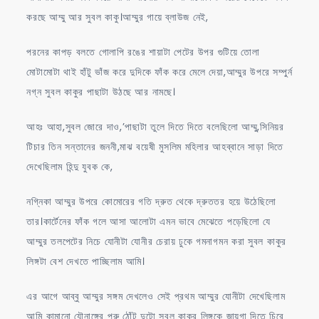
করছে আম্মু আর সুবল কাকু।আম্মুর গায়ে ব্লাউজ নেই,
পরনের কাপড় বলতে গোলাপি রঙের শায়াটা পেটের উপর গুটিয়ে তোলা
মোটামোটা থাই হাঁটু ভাঁজ করে দুদিকে ফাঁক করে মেলে দেয়া,আম্মুর উপরে সম্পুর্ন
নগ্ন সুবল কাকুর পাছাটা উঠছে আর নামছে।
আহঃ আহা,সুবল জোরে দাও,’পাছাটা তুলে দিতে দিতে বলেছিলো আম্মু,সিনিয়র
টিচার তিন সন্তানের জননী,মাঝ বয়েষী মুসলিম মহিলার আহব্বানে সাড়া দিতে
দেখেছিলাম হিন্দু যুবক কে,
নগ্নিকা আম্মুর উপরে কোমোরের গতি দ্রুত থেকে দ্রুততর হয়ে উঠেছিলো
তার।কার্টেনের ফাঁক গলে আসা আলোটা এমন ভাবে মেঝেতে পড়েছিলো যে
আম্মুর তলপেটের নিচে যোনীটা যোনীর চেরায় ঢুকে গমনাগমন করা সুবল কাকুর
লিঙ্গটা বেশ দেখতে পাচ্ছিলাম আমি।
এর আগে আব্বু আম্মুর সঙ্গম দেখলেও সেই প্রথম আম্মুর যোনীটা দেখেছিলাম
আমি কামানো যৌনাঙ্গের পুরু ঠোঁট দুটো সুবল কাকুর লিঙ্গকে জায়গা দিতে চিরে