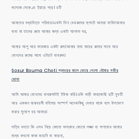
কলেজে সেকেণ্ড ইয়ারে পড়ে। চটি
আমাদের মধ্যবিত্ত পরিবার।একটা তিন বেডরুমের ফ্লাটে আমরা থাকি।আমার
বাবা মা তাদের রুমে আমার জন্য একটা আলাদা ঘর,
আমার আপু আর ফায়জার একটা রুম।আমার বাবা মায়ের রুমের সাথে আর
বোনদের রুমের সাথে এটাচট বাথরুম।
Sosur Bouma Choti শ্বশুরের মালে ভোরে গেলো বৌমার গভীর
ভোদা
আমি আমার বোনদের বাথরুমটাই ইউজ করি।একি বাড়ী কাছাকাছি দুটি যুবতী
আর একজন মাঝবয়সী মহিলার সংস্পর্শ অনেককিছু দেখার যাকে বলে উপভোগ
করার সুযোগ হয় আমার।
সত্যি বলতে কি এসব নিয়ে কোনো সংস্কার কোনো লজ্জা বা পাপবোধ আমার
মধ্যে কখনো কাজ করেনি বা করেনা,