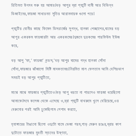
রিতিমত উৎসব শুরু হয় আমার।বড় আপুর ব্রা প্যান্টি দামী আর বিভিন্ন
ডিজাইনের,ফায়জা সাধারনত সুতির আরামদায়ক গুলো পরে।
প্যান্টির যোনীর কাছে ফিমেল ডিসচার্জের সুগন্ধ, হালকা পেচ্ছাপের,ঘামের বড়
আপুর একরকম ফায়জারটা আর একরকমের।দুজনে দুরকমের পারফিউম ইউজ
করে,
বড় আপু ‘ফা,’ ফায়জা’ পন্ডস,’বড় আপুর ঘামের গন্ধ হালকা সোঁদা
সোঁদা,ফায়জার ঝাঁজালো মিষ্টি মাদকতাময়।নিয়মিত মাল ফেলতাম আমি বেশিরভাগ
সময়ই বড় আপুর প্যান্টিতে,
মাঝে মাঝে ফায়জার প্যান্টিতেও।বড় আপু ধরতে না পারলেও ফায়জা ধরেছিলো
আমাকে।সবে কলেজ থেকে এসেছে ও,ব্রা প্যান্টি বাথরুমে খুলে বেরিয়েছে,ওর
বেরুনোর পরই আমি ঢুকেছিলাম পেশাব করতে,
হ্যাঙ্গারের টাঙানো ছিলো ওদুটো ঘামে ভেজা গরম,গাড় মেরুন রঙের,ব্রার কাপ
দুটোতে ফায়জার যুবতী স্তনের উষ্ণতা,