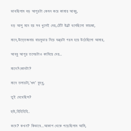
ভাবছিলাম বড় আপুরটা কেমন করে কামায় আব্বু,
বড় আপু মনে হয় সব খুলেই দেয়,ঠোঁট উল্টে বলেছিলো ফায়জা,
মানে,উত্তেজনায় বারমুডার নিচে যন্ত্রটা গরম হয়ে উঠেছিলো আমার,
আব্বু আপুর তলেরটাও কামিয়ে দেয়…
মানে?কোনটা?
মানে তলারটা,’গুদ’ বুদ্ধু,
তুই দেখেছিস?
হুউ,হিহিহিহি..
কবে? কখন? কিভাবে…আকাশ থেকে পড়েছিলাম আমি,