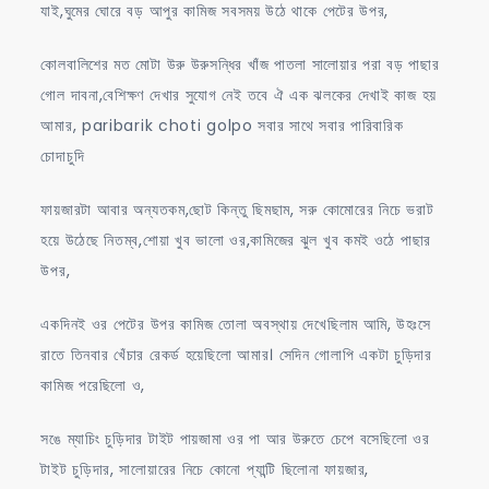
যাই,ঘুমের ঘোরে বড় আপুর কামিজ সবসময় উঠে থাকে পেটের উপর,
কোলবালিশের মত মোটা উরু উরুসন্ধির খাঁজ পাতলা সালোয়ার পরা বড় পাছার
গোল দাবনা,বেশিক্ষণ দেখার সুযোগ নেই তবে ঐ এক ঝলকের দেখাই কাজ হয়
আমার, paribarik choti golpo সবার সাথে সবার পারিবারিক
চোদাচুদি
ফায়জারটা আবার অন্যতকম,ছোট কিন্তু ছিমছাম, সরু কোমোরের নিচে ভরাট
হয়ে উঠেছে নিতম্ব,শোয়া খুব ভালো ওর,কামিজের ঝুল খুব কমই ওঠে পাছার
উপর,
একদিনই ওর পেটের উপর কামিজ তোলা অবস্থায় দেখেছিলাম আমি, উহঃসে
রাতে তিনবার খেঁচার রেকর্ড হয়েছিলো আমার। সেদিন গোলাপি একটা চুড়িদার
কামিজ পরেছিলো ও,
সঙে ম্যাচিং চুড়িদার টাইট পায়জামা ওর পা আর উরুতে চেপে বসেছিলো ওর
টাইট চুড়িদার, সালোয়ারের নিচে কোনো প্যান্টি ছিলোনা ফায়জার,