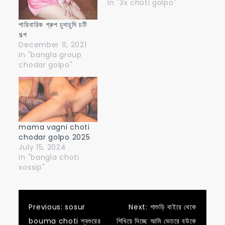
In "3x choti golpo"
পারিবারিক গ্রুপ চুদাচুদি চটি
গল্প
December 11, 2021
In "bangla group
chodar golpo"
mama vagni choti
chodar golpo 2025
July 15, 2024
In "bangla choti
xossip"
Post
Previous:
sosur
Next:
শাশুড়ি বাইরে থেকে
bouma choti শ্বশুরের
শিখিয়ে দিচ্ছে আমি ভেতরে বউকে