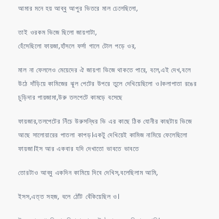
আমার মনে হয় আব্বু আপুর ভিতরে মাল ঢেলেছিলো,
তাই ওরকম ভিজে ছিলো জায়গাটা,
হেঁসেছিলো ফায়জা,হাঁসলে ফর্সা গালে টোল পড়ে ওর,
মাল না ফেললেও মেয়েদের ঐ জায়গা ভিজে থাকতে পারে, বলে,এই দেখ,বলে
উঠে দাঁড়িয়ে কামিজের ঝুল পেটের উপরে তুলে দেখিয়েছিলো ও।কলাপাতা রঙের
চুড়িদার পায়জামা,উরু তলপেটে কামড়ে বসেছে
ফায়জার,তলপেটের নিঁচে উরুসন্ধির ভি এর কাছে ঠিক যোনীর কাছটায় ভিজে
আছে সালোয়ারের পাতলা কাপড়।একটু দেখিয়েই কামিজ নামিয়ে ফেলেছিলো
ফায়জা।ইস আর একবার যদি দেখাতো ভাবতে ভাবতে
তোরটাও আব্বু একদিন কামিয়ে দিবে দেখিস,বলেছিলাম আমি,
ইসস,এত্ত সহজ, বলে ঠোঁট বেঁকিয়েছিল ও।