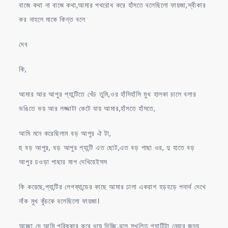
বাজে কথা না বাজে কথা,আমার পথরোধ করে হাঁসতে বলেছিলো ফায়জা,স্বীকার
কর নাহলে মাকে কিন্ত বলে
দেব
কি,
আমার আর আপুর প্যান্টিতে খেঁচ তুমি,ওর হাঁসিহাঁসি মুখ হালকা চালে বলার
ভঙিতে ভয় আর লজ্জাটা কেটে যায় আমার,হাঁসতে হাঁসতে,
আমি মনে করেছিলাম বড় আপুর ঐ টা,
হু বড় আপুর, বড় আপুর প্যান্টি এত ছোট,এত বড় পাছা ওর, দু হাতে বড়
আপুর চওড়া পাছার মাপ দেখিয়েইসস
কি করেছে,প্যান্টির লেগব্যান্ডের কাছে আমার ঢালা একরাশ হড়হড়ে পদার্থ দেখে
নাঁক মুখ কুঁচকে বলেছিলো ফায়জা।
আচ্ছা দে আমি পরিষ্কার করে ধুয়ে দিচ্ছি,বলে স্খলিত প্যান্টিটা নেয়ার জন্য