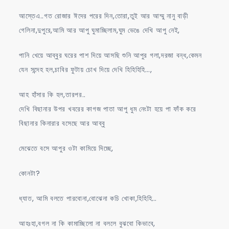
আস্তেএ..গত রোজার ঈদের পরের দিন,তোরা,তুই আর আম্মু নানু বাড়ী
গেলিনা,দুপুরে,আমি আর আপু ঘুমাচ্ছিলাম,ঘুম ভেঙে দেখি আপু নেই,
পানি খেয়ে আব্বুর ঘরের পাশ দিয়ে আসছি শুনি আপুর গলা,দরজা বন্ধ,কেমন
যেন সন্দেহ হল,চাবির ফুটায় চোখ দিয়ে দেখি হিহিহিহি…,
আহ হাঁসার কি হল,তারপর..
দেখি বিছানার উপর খবরের কাগজ পাতা আপু ধুম নেংটা হয়ে পা ফাঁক করে
বিছানার কিনারার বসেছে আর আব্বু
মেঝেতে বসে আপুর ওটা কামিয়ে দিচ্ছে,
কোনটা?
ধ্যাত, আমি বলতে পারবোনা,বোঝেনা কচি খোকা,হিহিহি…
আহঃহা,বগল না কি কামাচ্ছিলো না বললে বুঝবো কিভাবে,