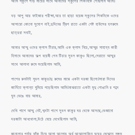
আমি স্কুলে পড়ি মায়ের সাথে আমাদের স্কুলের পিকনিকে গেছিলাম আমি।
বড় আপু আর ফাইজার পরীক্ষা,আর তা ছাড়া বয়েজ স্কুলের পিকনিকে ওদের
আসারো কোনো সুযোগ নাই,দুদিনের ট্রিপ রাতে একটা গেষ্ট হাউসের হলরুমে
ছাত্ররা সবাই,
আমার আম্মু ওদের ক্লাস টিচার,আমি এক ক্লাস নিচে,আম্মুর সাহায্য কারী
হিসাবে আমাদের অল্প বয়েষী গেম টিচার সুবল কাকুও ছিলো,সেরাতে আম্মুর
সাথে আলাদা রুমে শুয়েছিলাম আমি,
পাশের রুমটাই সুবল কাকুর।দু রুমের মাঝে একটা দরজা ছিলো।সারা দিনের
জার্নিতে ক্লান্ত ঘুমিয়ে পড়েছিলাম আমি।মাঝরাতে একটা মৃদু গোঙানি র শব্দে
ঘুম ভেঙে যায় আমার,
দেখি পাশে আম্মু নেই,শব্দটা পাশে সুবল কাকুর ঘর থেকে আসছে,ভেজানো
দরজাটা আধখোলা,উঠে যেয়ে দেখেছিলাম আমি,
জানালার পর্দার ফাঁক দিয়ে আসা আলোয় অর্ধ আআলোকিত ঘরের মেঝেতে সঙ্গম