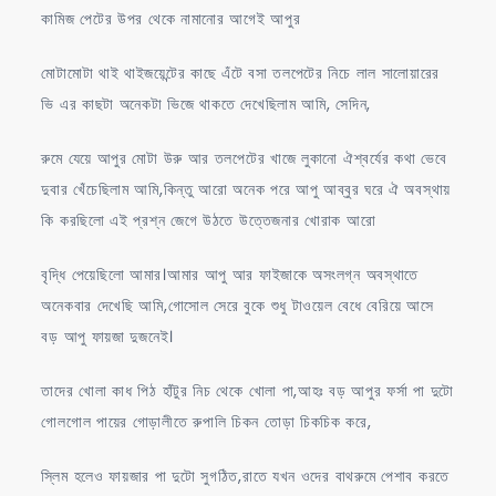
কামিজ পেটের উপর থেকে নামানোর আগেই আপুর
মোটামোটা থাই থাইজয়েন্টের কাছে এঁটে বসা তলপেটের নিচে লাল সালোয়ারের
ভি এর কাছটা অনেকটা ভিজে থাকতে দেখেছিলাম আমি, সেদিন,
রুমে যেয়ে আপুর মোটা উরু আর তলপেটের খাজে লুকানো ঐশ্বর্যের কথা ভেবে
দুবার খেঁচেছিলাম আমি,কিন্তু আরো অনেক পরে আপু আব্বুর ঘরে ঐ অবস্থায়
কি করছিলো এই প্রশ্ন জেগে উঠতে উত্তেজনার খোরাক আরো
বৃদ্ধি পেয়েছিলো আমার।আমার আপু আর ফাইজাকে অসংলগ্ন অবস্থাতে
অনেকবার দেখেছি আমি,গোসোল সেরে বুকে শুধু টাওয়েল বেধে বেরিয়ে আসে
বড় আপু ফায়জা দুজনেই।
তাদের খোলা কাধ পিঠ হাঁটুর নিচ থেকে খোলা পা,আহঃ বড় আপুর ফর্সা পা দুটো
গোলগোল পায়ের গোড়ালীতে রুপালি চিকন তোড়া চিকচিক করে,
স্লিম হলেও ফায়জার পা দুটো সুগঠিত,রাতে যখন ওদের বাথরুমে পেশাব করতে