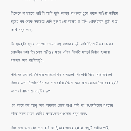
নিজেকে সামলাতে পারিনি আমি ছুটে আম্মুর বাথরুমে ঢুকে প্যান্ট জাঙিয়া নামিয়ে
জন্মের পর থেকে সবচেয়ে বেশি দৃড় হওয়া আমার ছ ইঞ্চি খোকাটাকে মুঠো করে
চোখ বন্ধ করে,
কি সুন্দর,কি সুন্দর..চোখের সামনে শুধু ফায়জার দুই ফর্সা স্লিম উরুর মাঝের
লোমহীন ফর্সা ত্রিকোণ শরীরের মাঝে ওটার স্ফিতি সম্পুর্ন নির্বাল হওয়ায়
বড়সড় আর প্রমিন্যান্ট,
পাগলের মত খেঁচেছিলাম আমি,আমার মালগুলো পিচকারী দিয়ে বেরিয়েছিলো
লিঙ্গের ডগা দিয়ে।সেদিন যত মাল বেরিয়েছিলো অত মাল কোনোদিনো বের হয়নি
আমার। বাংলা চোদাচুদির গল্প
এর আগে বড় আপু আর ফায়জার ছেড়ে রাখা বাসী কাপড়,কামিজের বগলের
কাছে সালোয়ারের যোনীর কাছে,জায়গাগুলোর গন্ধ শুঁকে,
লিঙ্গ ঘসে ঘসে মাল বের করি আমি,আর ওদের ব্রা বা প্যান্টি যেদিন পাই