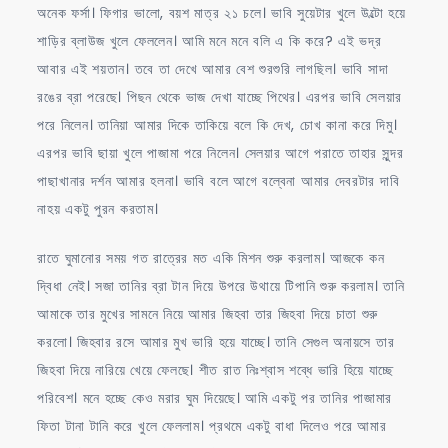
অনেক ফর্সা। ফিগার ভালো, বয়শ মাত্র ২১ চলে। ভাবি সুয়েটার খুলে উল্টো হয়ে
শাড়ির ব্লাউজ খুলে ফেললেন। আমি মনে মনে বলি এ কি করে? এই ভদ্র
আবার এই শয়তান। তবে তা দেখে আমার বেশ শুরশুরি লাগছিল। ভাবি সাদা
রঙের ব্রা পরেছে। পিছন থেকে ভাজ দেখা যাচ্ছে পিথের। এরপর ভাবি সেলয়ার
পরে নিলেন। তানিয়া আমার দিকে তাকিয়ে বলে কি দেখ, চোখ কানা করে দিমু।
এরপর ভাবি ছায়া খুলে পাজামা পরে নিলেন। সেলয়ার আগে পরাতে তাহার সুন্দর
পাছাখানার দর্শন আমার হলনা। ভাবি বলে আগে বল্বেনা আমার দেবরটার দাবি
নাহয় একটু পুরন করতাম।
রাতে ঘুমানোর সময় গত রাত্রের মত একি মিশন শুরু করলাম। আজকে কন
দ্বিধা নেই। সজা তানির ব্রা টান দিয়ে উপরে উথায়ে টিপানি শুরু করলাম। তানি
আমাকে তার মুখের সামনে নিয়ে আমার জিহবা তার জিহবা দিয়ে চাতা শুরু
করলো। জিহবার রসে আমার মুখ ভারি হয়ে যাচ্ছে। তানি সেগুল অনায়সে তার
জিহবা দিয়ে নারিয়ে খেয়ে ফেলছে। শীত রাত নিঃশ্বাস শব্ধে ভারি হিয়ে যাচ্ছে
পরিবেশ। মনে হচ্ছে কেও মরার ঘুম দিয়েছে। আমি একটু পর তানির পাজামার
ফিতা টানা টানি করে খুলে ফেললাম। প্রথমে একটু বাধা দিলেও পরে আমার