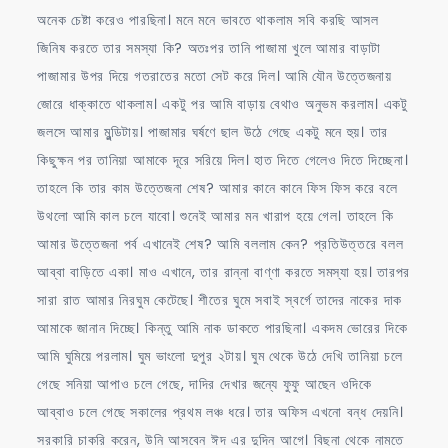
অনেক চেষ্টা করেও পারছিনা। মনে মনে ভাবতে থাকলাম সবি করছি আসল
জিনিষ করতে তার সমস্যা কি? অতঃপর তানি পাজামা খুলে আমার বাড়াটা
পাজামার উপর দিয়ে গতরাতের মতো সেট করে দিল। আমি যৌন উত্তেজনায়
জোরে ধাক্কাতে থাকলাম। একটু পর আমি বাড়ায় বেথাও অনুভম করলাম। একটু
জলসে আমার মুন্ডিটায়। পাজামার ঘর্ষণে ছাল উঠে গেছে একটু মনে হুয়। তার
কিছুক্ষন পর তানিয়া আমাকে দূরে সরিয়ে দিল। হাত দিতে গেলেও দিতে দিচ্ছেনা।
তাহলে কি তার কাম উত্তেজনা শেষ? আমার কানে কানে ফিস ফিস করে বলে
উথলো আমি কাল চলে যাবো। শুনেই আমার মন খারাপ হয়ে গেল। তাহলে কি
আমার উত্তেজনা পর্ব এখানেই শেষ? আমি বললাম কেন? প্রতিউত্তরে বলল
আব্বা বাড়িতে একা। মাও এখানে, তার রান্না বাণ্ণা করতে সমস্যা হয়। তারপর
সারা রাত আমার নিরঘুম কেটেছে। শীতের ঘুমে সবাই স্বর্গে তাদের নাকের দাক
আমাকে জানান দিচ্ছে। কিন্তু আমি নাক ডাকতে পারছিনা। একদম ভোরের দিকে
আমি ঘুমিয়ে পরলাম। ঘুম ভাংলো দুপুর ২টায়। ঘুম থেকে উঠে দেখি তানিয়া চলে
গেছে সনিয়া আপাও চলে গেছে, দাদির দেখার জন্যে ফুফু আছেন ওদিকে
আব্বাও চলে গেছে সকালের প্রথম লঞ্চ ধরে। তার অফিস এখনো বন্ধ দেয়নি।
সরকারি চাকরি করেন, উনি আসবেন ঈদ এর দুদিন আগে। বিছনা থেকে নামতে