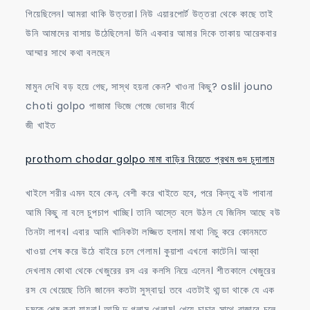
গিয়েছিলেন। আমরা থাকি উত্তরা। নিউ এয়ারপোর্ট উত্তরা থেকে কাছে তাই
উনি আমাদের বাসায় উঠেছিলেন। উনি একবার আমার দিকে তাকায় আরেকবার
আম্মার সাথে কথা বলছেন
মামুন দেখি বড় হয়ে গেছ, সাস্থ হয়না কেন? খাওনা কিছু? oslil jouno
choti golpo পাজামা ভিজে গেজে ভোদার বীর্যে
জী খাইত
prothom chodar golpo মামা বাড়ির বিয়েতে প্রথম গুদ চুদালাম
খাইলে শরীর এমন হবে কেন, বেশী করে খাইতে হবে, পরে কিন্তু বউ পাবানা
আমি কিছু না বলে চুপচাপ খাচ্ছি। তানি আস্তে বলে উঠল যে জিনিস আছে বউ
তিনটা লাগব। এবার আমি খানিকটা লজ্জিত হলাম। মাথা নিচু করে কোনমতে
খাওয়া শেষ করে উঠে বাইরে চলে গেলাম। কুয়াশা এখনো কাটেনি। আব্বা
দেখলাম কোথা থেকে খেজুরের রস এর কলসি নিয়ে এলেন। শীতকালে খেজুরের
রস যে খেয়েছে তিনি জানেন কতটা সুস্বাদু। তবে এতটাই থান্ডা থাকে যে এক
চুমুকে শেষ করা যায়না। আমি দু গ্লাস খেলাম। খেয়ে চাচার সাথে বাজারে চলে