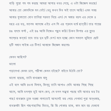
বাড়ি পুরো গম গম করছে আমরা আসার খবর পেয়ে, এ ওটা জিজ্ঞেস করছে।
আমার তো কোনদিকে মন নেই। খেচু কখন দিব অই তালে আছি। এমন সময়
আমার ফুফাতো বোন তানিয়া সরবত নিয়ে এল। সে অমার বয়স এর থেকে ৪
বছর এর বড়, মতলব কলেজে এইচ এস সি এর প্রথম বর্ষে ছাত্রী। তার গায়ের
রঙ হলদে ফর্সা , এই রঙ আমি নিজেও পছন্দ করি। চিকন ফিগার এর সুন্দর
সাস্থের কন্না। তবে তার দুধ দুটি বেশ। মনে হচ্ছে কোন সমতল ভুমিতে ছোট
দুটি সমান সাইজ এর টিলা। আমাকে জিজ্ঞেস করলোঃ
কেমন আছিস?
ভালো
পড়ালেখা কেমন চলে, পরীক্ষা কেমন হইছে? নাইনে উঠবি তো?
ভালো হয়েছে, তানি বাথরুমে যামু
এই বলে আমি রওনা দিলাম, কিন্তু তানি আপাও দেখি আমার পিছে পিছে
আসে, আমি বললা্ম তুই আস কেন, সে বলল সন্ধ্যা পরছে যদি আবার ভয় টয়
পাছ। বাথরুমে ঢুকে দরজা লাগাতেই আসলেই ভয় পেয়ে গেলাম। পুরা অন্ধকার,
বাথরুমটা ছিল গাছগাছালির ভিতর, ঝি ঝি পোকার ডাক, কান মনে হয় যেকনো