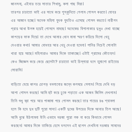
জানসনা, এইবার তরে সাতার শিখামু, কলা গাছ দিয়া।
তারপর চাচাতো ভাই এর সাথে করে পুস্কুনিতে গেলাম গোসল করতে। যোহর
এর আজান হচ্ছে। অনেক মহিলা যুবক যুবতিও এসেছে গোসল করতে। নারীগন
প্রায় আধা উলঙ্গ হয়েই গোসলে নামছে। অনেকের বিশালাকার দুধুও দেখা যাচ্ছে
কাপড়ের ফাক দিয়ে। তা দেখে আমার ধোন মামা স্মরণ করিয়ে দিলো খেচু
দেওয়ার কথা। আমার বোধহয় আর খেচু দেওয়া হবেনা। পানির নিচেই সোনাটা
খারা হয়ে আছে। মহিলারাও আমার দিকে তাকাচ্ছে। এটাই গ্রামের কৌতহল।
কেও জিজ্ঞেস করে কেরে ছেলেটা? চাচাতো ভাই চিল্লায়া বলে তুমাগো রাইতের
সোয়ামি।
বাড়িতে যেয়ে কাপর চোপড় বদলানোর জন্নে কলঘরে গেলাম। গিয়ে দেখি বড়
আপা গোসল করছে। আমি হুট করে ঢুকে পড়াতে এক আজব জিনিস দেখলাম।
তিনি শুধু ব্রা পরে আর পাজামা পরে গোসল করছে। তার গায়ের রঙ শ্যামলা
হলে কি হবে দুধ দুটি পুরো সাদা। একটি দুধের উপরের দিকে আবার তিল আছে।
আমি বুঝে উঠলামনা উনি এভাবে দরজা পুরো লক না করে কিভাবে গোসল
করছেন। আমার দিকে তাকিয়ে হেসে বললেন এই ছাগল দেখবিনা দরজার সামনের