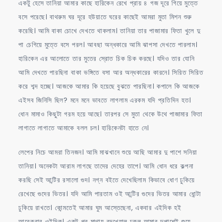
একটু হেসে তানিয়া আমার কাছে হারিকেন রেখে প্রায় ৪ গজ দূরে গিয়ে মুত্তে
বসে পরেছে। বাথরুম ঘর দূরে হউয়াতে ঘরের কাছেই আমরা মুতা মিশন শুরু
করেছি। আমি বাকা চোখে দেখতে থাকলাম। তানিয়া তার পাজামার ফিতা খুলে দু
পা চেগিয়ে মুত্তে বসে পরল। আবছা অন্ধকারে আমি ঝাপসা দেখতে পারলাম।
হারিকেন এর আলোতে তার মুতের স্রোত চিক চিক করছে। যদিও তার যোনি
আমি দেখতে পারছিনা বাকা ভঙ্গিতে বসা আর অন্ধকারের কারনে। সিরিত সিরিত
করে শব্দ হচ্ছে। আজকে আমার কি হয়েছে বুঝতে পারছিনা। কপালে কি আজকে
এইসব জিনিসি ছিল? মনে মনে ভাবতে লাগলাম এরকম যদি প্রতিদিন হত।
ধোন মামাও কিছুটা গরম হয়ে আছে। তারপর সে মুতা থেকে উথে পাজামার ফিতা
লাগাতে লাগাতে আমাকে বলল চল। হারিকেনটা হাতে নে।
লেপের নিচে আমরা তিনজন। আমি মাঝখানে শুয়ে আছি আমার দু পাশে সনিয়া
তানিয়া। অনেকটা আরাম লাগছে তাদের দেহের তাপে। আমি ধোন ধরে কল্পনা
করছি সেই আন্টির রসালো গুদ। নগ্ন বইতে দেখেছিলাম কিভাবে ধোণ ঢুকিয়ে
রেখেছে গুদের ভিতর। যদি আমি পারতাম ওই আন্টির গুদের ভিতর আমার ধোন্টা
ঢুকিয়ে রাখতে। কোন্মতেই আমার ঘুম আস্তেছেনা, একবার এইদিক হই
আরেকবার ওইদিক। একটু পর মাথায় বদখেয়াল ঢুকল আমার দুপাশেই শুয়ে