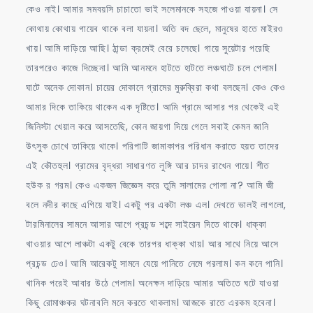
কেও নাই। আমার সমবয়সি চাচাতো ভাই সলেমানকে সহজে পাওয়া যায়না। সে
কোথায় কোথায় গায়েব থাকে বলা যায়না। অতি বদ ছেলে, মানুষের হাতে মাইরও
খায়। আমি দাড়িয়ে আছি। ঠান্ডা ক্রমেই বেরে চলেছে। গায়ে সুয়েটার পরেছি
তারপরেও কাজে দিচ্ছেনা। আমি আনমনে হাটতে হাটতে লঞ্চঘাটে চলে গেলাম।
ঘাটে অনেক দোকান। চায়ের দোকানে গ্রামের মুরুব্বিরা কথা বলছেন। কেও কেও
আমার দিকে তাকিয়ে থাকেন এক দৃষ্টিতে। আমি গ্রামে আসার পর থেকেই এই
জিনিস্টা খেয়াল করে আসতেছি, কোন জায়গা দিয়ে গেলে সবাই কেমন জানি
উৎসুক চোখে তাকিয়ে থাকে। পরিপাটি জামাকাপর পরিধান করাতে হয়ত তাদের
এই কৌতহুল। গ্রামের বৃদ্ধরা সাধারণত লুঙ্গি আর চাদর রাখেন গায়ে। শীত
হউক র গরম। কেও একজন জিজ্ঞেস করে তুমি সালামের পোলা না? আমি জী
বলে নদীর কাছে এগিয়ে যাই। একটু পর একটা লঞ্চ এল। দেখতে ভালই লাগলো,
টারমিনালের সামনে আসার আগে প্রচন্ড শব্দে সাইরেন দিতে থাকে। ধাক্কা
খাওয়ার আগে লাঞ্চটা একটু বেকে তারপর ধাক্কা খায়। আর সাথে নিয়ে আসে
প্রচন্ড ঢেও। আমি আরেকটু সামনে যেয়ে পানিতে নেমে পরলাম। কন কনে পানি।
খানিক পরেই আবার উঠে গেলাম। অনেক্ষন দাড়িয়ে আমার অতিতে ঘটে যাওয়া
কিছু রোমাঞ্চকর ঘটনাবলি মনে করতে থাকলাম। আজকে রাতে এরকম হবেনা।