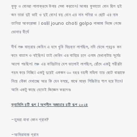
ফুফু ও বোনরা পালাক্রমে উনার সেবা করতেন। আমার ফুফাতো বোন ছিল দুই
জন তারা দুই ভাই ও দুই বোন। বড় বোন এর নাম সনিয়া ও ছোট এর নাম
তানিয়া আফরোজা । oslil jouno choti golpo পাজামা ভিজে গেজে
ভোদার বীর্যে
দীর্ঘ লঞ্চ যাত্রায় কেবিন এ বসে খুবি বিরক্ত লাগছিল, নদি থেকে প্রচন্ড কন
কনে বাতাস ও বইছিল। তাই কেবিন এর বাহিরে চলে এলাম যেখানাটায় সূর্যের
আলো পরছিল। লঞ্চ এর বাহিরটায় বেশ ভালোই লাগছিল, রোঁদে একটু শরীরটা
গরম করে নিচ্ছি। একটু দুরেই একজন ৩০ বছর বয়সী মহিলা তার ছোট বাচ্চাকে
নিয়ে নৌকা দেখাচ্ছে আর কি যেন বলছে, মাঝে মধ্যে পিচ্চিটার গাল ধরে টানে।
আমি একটু কাছে যেতেই জিজ্ঞেস করলেনঃ
ফ্যামিলি চটি গল্প | অশ্লীল অজাচার চটি গল্প ২০২৪
-তুমরা যাবা কোন গ্রাম?
-আমিরাবাজ গ্রাম