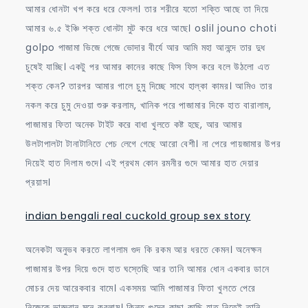
আমার ধোনটা খপ করে ধরে ফেলল। তার শরীরে যতো শক্তি আছে তা দিয়ে
আমার ৬.৫ ইঞ্চি শক্ত ধোনটা মুট করে ধরে আছে। oslil jouno choti
golpo পাজামা ভিজে গেজে ভোদার বীর্যে আর আমি মহা আনন্দে তার দুধ
চুষেই যাচ্ছি। একটু পর আমার কানের কাছে ফিস ফিস করে বলে উঠলো এত
শক্ত কেন? তারপর আমার গালে চুমু দিচ্ছে সাথে হাল্কা কামর। আমিও তার
নকল করে চুমু দেওয়া শুরু করলাম, খানিক পরে পাজামার দিকে হাত বারালাম,
পাজামার ফিতা অনেক টাইট করে বাধা খুলতে কষ্ট হছে, আর আমার
উলটাপালটা টানাটানিতে পেচ লেগে গেছে আরো বেশী। না পেরে পায়জামার উপর
দিয়েই হাত দিলাম গুদে। এই প্রথম কোন রমনীর গুদে আমার হাত দেয়ার
প্রয়াস।
indian bengali real cuckold group sex story
অনেকটা অনুভব করতে লাগলাম গুদ কি রকম আর ধরতে কেমন। অনেক্ষন
পাজামার উপর দিয়ে গুদে হাত ঘস্তেছি আর তানি আমার ধোন একবার ডানে
মোচর দেয় আরেকবার বামে। একসময় আমি পাজামার ফিতা খুলতে পেরে
নিজেকে ভাজ্ঞবান মনে করলাম। কিন্তু গুদের কাছা কাছি হাত নিতেই তানি