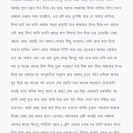
আমার হাত দ্রুত টান দিয়ে বের করে আবার পাজামার ফিতা লাগিয়ে দিল। তখন
মেজাজ বেজায় গরম হয়েছিল, এত কষ্ট করে খুলেছি আর সে আবার লাগিয়ে
দিল। যাই হক তানি আমার শক্ত বাড়াটা তার পাজামার উপর দিয়ে গুদ বরাবর
সেট করে দিল। আমি তখনি জোরে থাপ দিলাম। ঠাপ দিয়ে ধরে রেখেছি। এমন
জোরে সেতে ধরেছি যেন সামনে লোহার কিছু থাক্লেও সেটা ছেদা করে দিতে
পারব। তানিও ওপাশ থেকে আমাকে টাইট করে ধরে রেখেছে। আমার একবার
মনে হয় আমার ধোন ওর গুদে ঢুকে গেছে কিন্তু পরে চেক করে দেখি গুদে না
অর দু পায়ের রানের চিপা দিয়ে ঢুকে পরেছে। পরে নিজ হাত দিয়ে পাজামার উপর
দিয়ে গুদ কোথায় তা আনুমানিক অনুভব করে আবার চেপে ধরি। এদিকে আমার
মুখ দিয়ে দুধ খাওয়া পর্ব এখনো শেষ হয়নি। তবে অনেক সাবধানে ঠেলাঠেলি
করছি যাতে সনিয়া আপু জেগে না জায়। লেপ এর নিচে এভাবেই ঘষাঘষির পর
তানি একটু দূরে সরে যায়। আমি তার গুদে হাত দিতে গেলে হাত সরিয়ে দেয়
তারপরও আমি জোর করে হাত দিয়ে গুদ গুতাতে থাকি। বুঝতে পারলাম পাজামা
ভিজে গেছে তার গুদের রসে। এরপরও অনেকবার চেষ্টা করেছি তার পাজামা
খোলার জন্নে কিন্তু পারিনি। প্রায় ৫ ঘন্টা এভাবে চলার পর তানি আমার কানে
ফিস ফিস করে বলল সকাল হয়ে যাবে ঘুমায়া পর। কিন্তু আমার সোনা যে লৌহ