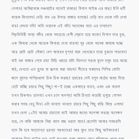
গেলাম। আমিরাবাজ লঞ্চঘাটের সাথেই বাজার। বিশাল সাইজ এর মাছ। উনি গুটি
কয়েক কিনলেন। বেড়ি বাধ এর উপরে বাজার বসেছে। বেড়ি বাধ থেকে নদি দেখা
যায়। মেঘনা নদি। অতি ভয়ানক এই নদি। অনেকের মতে এর তলদেশে
প্রিথিবিরী অন্য নদীর থেকে সবচেয়ে বেশী স্রোত হয়ে থাকে। বিশাল তার বুক,
এক কিনারা থেকে আরেক কিনারা দেখা যায়না। দূর থেকে অনেক জাহাজ যচ্ছে
আর ছোট ছোট নৌকা। বেশ মনোরম দৃশ্য। যারা দেখেছেন তারা বুঝতে পারবেন।
যাই হক বাজার শেষে চাচা বিড়ি ধরায়ে হাটা দিলেন। সরষে ফুলে হলুদ হয়ে আছে
মাঠ, দেখতে এত সুন্দর যা কল্পনা করা যায়না। শীতের সকালের শিশির ফোটা
জলে ফুলের পাপ্রিগুলো চিক চিক করছে। দুধারের সেই হলুদ মাঠের মধ্যে দিয়ে
হেটে যাচ্ছি চাচার পিছু পিছু। পা-ই হচ্ছে একমাত্র বাহন, এমন এক যায়গা
তখন রিকশাও চলেনা। এখন চলে অবশ্য। আমি চিন্তা করেছি দুপুরে গোসল
করার সময় খেচু দিব। এটা ভাবতে ভাবতে চাচার পিছু পিছু বাড়ি ফিরে এলাম।
তখন বেলা ১২টা। আমার চাচাতো ভাই আমার জন্নে অপেক্ষা করছে অনেক্ষন
ধরে, সে নাকি আমাকে নিয়া খালে মাছ ধরতে যাবে। ছেলেটা আমার সমবয়সি
হলে কি হবে অত্তান্ত দুরন্ত স্বভাবের। আর মুখে তার কিছু আটকায়না।
আমাকে নিয়ে আইল ধরে হেটে যাওয়ার সময় সামনে কোন মহিলাকে পেলে বলে