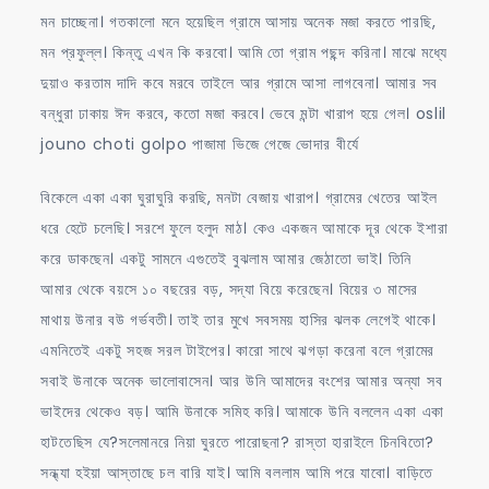
মন চাচ্ছেনা। গতকালো মনে হয়েছিল গ্রামে আসায় অনেক মজা করতে পারছি,
মন প্রফুল্ল। কিন্তু এখন কি করবো। আমি তো গ্রাম পছন্দ করিনা। মাঝে মধ্যে
দুয়াও করতাম দাদি কবে মরবে তাইলে আর গ্রামে আসা লাগবেনা। আমার সব
বন্ধুরা ঢাকায় ঈদ করবে, কতো মজা করবে। ভেবে মন্টা খারাপ হয়ে গেল। oslil
jouno choti golpo পাজামা ভিজে গেজে ভোদার বীর্যে
বিকেলে একা একা ঘুরাঘুরি করছি, মনটা বেজায় খারাপ। গ্রামের খেতের আইল
ধরে হেটে চলেছি। সরশে ফুলে হলুদ মাঠ। কেও একজন আমাকে দূর থেকে ইশারা
করে ডাকছেন। একটু সামনে এগুতেই বুঝলাম আমার জেঠাতো ভাই। তিনি
আমার থেকে বয়সে ১০ বছরের বড়, সদ্যা বিয়ে করেছেন। বিয়ের ৩ মাসের
মাথায় উনার বউ গর্ভবতী। তাই তার মুখে সবসময় হাসির ঝলক লেগেই থাকে।
এমনিতেই একটু সহজ সরল টাইপের। কারো সাথে ঝগড়া করেনা বলে গ্রামের
সবাই উনাকে অনেক ভালোবাসেন। আর উনি আমাদের বংশের আমার অন্যা সব
ভাইদের থেকেও বড়। আমি উনাকে সমিহ করি। আমাকে উনি বললেন একা একা
হাটতেছিস যে?সলেমানরে নিয়া ঘুরতে পারোছনা? রাস্তা হারাইলে চিনবিতো?
সন্ধ্যা হইয়া আস্তাছে চল বারি যাই। আমি বললাম আমি পরে যাবো। বাড়িতে