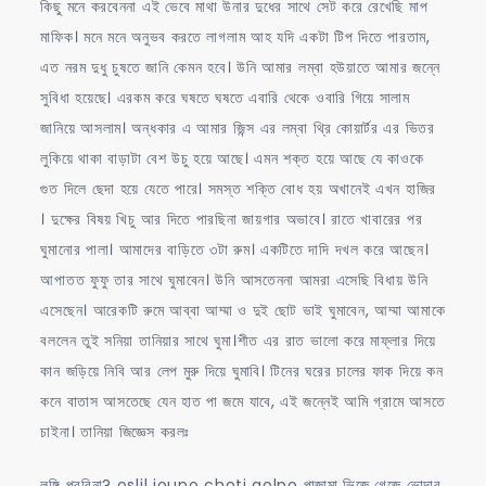
কিছু মনে করবেননা এই ভেবে মাথা উনার দুধের সাথে সেট করে রেখেছি মাপ
মাফিক। মনে মনে অনুভব করতে লাগলাম আহ যদি একটা টিপ দিতে পারতাম,
এত নরম দুধু চুষতে জানি কেমন হবে। উনি আমার লম্বা হউয়াতে আমার জন্নে
সুবিধা হয়েছে। এরকম করে ঘষতে ঘষতে এবারি থেকে ওবারি গিয়ে সালাম
জানিয়ে আসলাম। অন্ধকার এ আমার জিন্স এর লম্বা থ্রি কোয়ার্টর এর ভিতর
লুকিয়ে থাকা বাড়াটা বেশ উচু হয়ে আছে। এমন শক্ত হয়ে আছে যে কাওকে
গুত দিলে ছেদা হয়ে যেতে পারে। সমস্ত শক্তি বোধ হয় অখানেই এখন হাজির
। দুক্ষের বিষয় খিচু আর দিতে পারছিনা জায়গার অভাবে। রাতে খাবারের পর
ঘুমানোর পালা। আমাদের বাড়িতে ৩টা রুম। একটিতে দাদি দখল করে আছেন।
আপাতত ফুফু তার সাথে ঘুমাবেন। উনি আসতেননা আমরা এসেছি বিধায় উনি
এসেছেন। আরেকটি রুমে আব্বা আম্মা ও দুই ছোট ভাই ঘুমাবেন, আম্মা আমাকে
বললেন তুই সনিয়া তানিয়ার সাথে ঘুমা।শীত এর রাত ভালো করে মাফ্লার দিয়ে
কান জড়িয়ে নিবি আর লেপ মুরু দিয়ে ঘুমাবি। টিনের ঘরের চালের ফাক দিয়ে কন
কনে বাতাস আসতেছে যেন হাত পা জমে যাবে, এই জন্নেই আমি গ্রামে আসতে
চাইনা। তানিয়া জিজ্ঞেস করলঃ
লুঙ্গি পরবিনা? oslil jouno choti golpo পাজামা ভিজে গেজে ভোদার