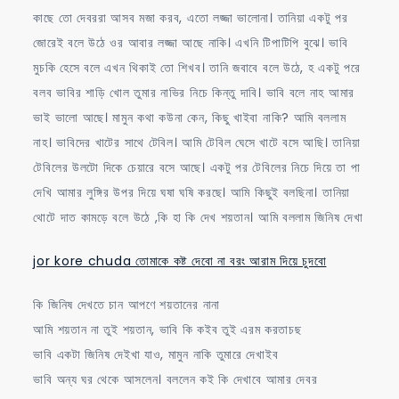
কাছে তো দেবররা আসব মজা করব, এতো লজ্জা ভালোনা। তানিয়া একটু পর
জোরেই বলে উঠে ওর আবার লজ্জা আছে নাকি। এখনি টিপাটিপি বুঝে। ভাবি
মুচকি হেসে বলে এখন থিকাই তো শিখব। তানি জবাবে বলে উঠে, হ একটু পরে
বলব ভাবির শাড়ি খোল তুমার নাভির নিচে কিন্তু দাবি। ভাবি বলে নাহ আমার
ভাই ভালো আছে। মামুন কথা কউনা কেন, কিছু খাইবা নাকি? আমি বললাম
নাহ। ভাবিদের খাটের সাথে টেবিল। আমি টেবিল ঘেসে খাটে বসে আছি। তানিয়া
টেবিলের উলটো দিকে চেয়ারে বসে আছে। একটু পর টেবিলের নিচে দিয়ে তা পা
দেখি আমার লুঙ্গির উপর দিয়ে ঘষা ঘষি করছে। আমি কিছুই বলছিনা। তানিয়া
থোটে দাত কামড়ে বলে উঠে ,কি হা কি দেখ শয়তান। আমি বললাম জিনিষ দেখা
jor kore chuda তোমাকে কষ্ট দেবো না বরং আরাম দিয়ে চুদবো
কি জিনিষ দেখতে চান আপণে শয়তানের নানা
আমি শয়তান না তুই শয়তান, ভাবি কি কইব তুই এরম করতাচছ
ভাবি একটা জিনিষ দেইখা যাও, মামুন নাকি তুমারে দেখাইব
ভাবি অন্য ঘর থেকে আসলেন। বললেন কই কি দেখাবে আমার দেবর