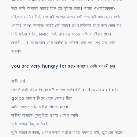
উঠে ভাবি আপনের গাছের লাউ তো ঝুইলা গেছে। পাইরা খাওয়াইবেন্না?
মহিলারা চেচিয়ে উঠে বলে এই ছেমড়া আমার লাউ গাছ কই দেখচছ যে লাউ
ধরবো। কেন? আপ্নের লগেই তো আছে। তখন মহিলারা তারে বলে তোর মার
লাউ যাইয়া খাইস, চাচাতো ভাই গান ধরে সাধের লাউ বানাইলো মোরে
বৈরাগী……।। আমি আর হাসি আটকাতে পারিনা। মাছ ধরা শেষ হলে আমি
বললাম
you are very hungry for sex ক্লাসের সেক্সি বান্ধবী চুদা
বাড়ী চল।
কেন? বাড়ী যাইয়া কি করবি? গোসল করবিনা? oslil jouno choti
golpo পাজামা ভিজে গেজে ভোদার বীর্যে
আমি বললাম বাড়ি যাইয়া গোসল করবো
বাড়ীত আয়ছস পুস্কুনিতে ডুবায়া গোসল করবি
লুঙ্গি গামছা কিছু আনিনাই
লুঙ্গি গামছা লাগবনা, গোসল কইরা বাড়ীত যাইয়া বদলায়া লবি, তুই তো সাতার