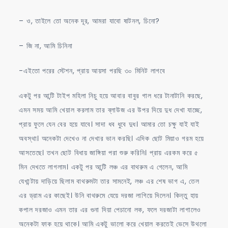
– ও, তাইলে তো অনেক দূর, আমরা যাবো ষাটনল, চিনো?
– জি না, আমি চিনিনা
-এইতো পরের স্টেশন, প্রায় আয়সা পরছি ৩০ মিনিট লাগবে
একটু পর আন্টি টাইপ মহিলা নিচু হয়ে আবার বাবুর গাল ধরে টানাটানি করছে,
এমন সময় আমি খেয়াল করলাম তার ব্লাউজ এর উপর দিয়ে দুধ দেখা যাচ্ছে,
প্রায় ফুলে যেন বের হয়ে যাবে। সাদা ধব ধুবে দুধ। আমার তো চক্ষু যাই যাই
অবস্থা। অনেকটা দেখেও না দেখার ভান করছি। এদিক ছোট মিয়াও গরম হয়ে
আসতেছে। তখন ছোট বিধায় জাঙ্গিয়া পরা শুরু করিনি। প্রায় এরকম করে ৫
মিন দেখতে লাগলাম। একটু পর আন্টি লঞ্চ এর বাথরুম এ গেলেন, আমি
যেখান্টায় দাড়িয়ে ছিলাম বাথরুমটা তার সামনেই, লঞ্চ এর শেষ ভাগ এ, তেল
এর ড্রাম এর কাছেই। উনি বাথরুমে যেয়ে দরজা লাগিয়ে দিলেন। কিন্তু হায়
কপাল দরজাও এমন তার এর গুনা দিয়া পেচানো লক, ফলে দরজাটা লাগালেও
অনেকটা ফাক হয়ে থাকে। আমি একটু ভালো করে খেয়াল করতেই ভেসে উথলো