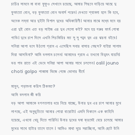
চাচির সামনে মা বাবা ফুফুও সেখানে রয়েছে, আমার পিছনে দাড়িয়ে আছে দু
ফুফাতো বোন, বড় ফুফাতো বোন অনার্স পরেন। দেখতে শ্যামলা হলে কি হবে,
অনেক লম্বা আর দুইটা বিশাল দুধের অধিকারিণী। আমার মাঝে মধ্যে মনে হয়
এরা দুই বোন এত বড় সাইজ এর দুধ পেলো কই? মনে হয় গরুর ফার্ম পোষা
গাভি। দুধে চাপ দিলে এখনি পিচকিরির মত সু সু শব্দে দুদ এর ঝরনা বইবে।
সনিয়া আপা বলে উঠলো গ্রাম এ এসেছিস সবার বাসায় গেছস? যাইয়া সালাম
দিয়া আসবিনা? আমি বললাম চলেন। আমাদের গ্রাম এ তখনো বিদ্যুৎ যায়নি।
ভয় পাব রাতে এই ভেবে সনিয়া আপা আমার সাথে চললেন। oslil jouno
choti golpo পাজামা ভিজে গেজে ভোদার বীর্যে
মামুন, পড়াশুনা করিস ঠিকমত?
আমি বললাম জী করি
বড় আপা আমাকে বগলতলায় ধরে নিয়ে যাচ্ছে, উনার দুধ এর চাপ আমার মুখে
লাগছে, এই অনুভুতিতে আমার পোয়া বারোটা। এমনি বিকালে এক কাহিনি
হয়েছে, এখনো খেচু দিতে পারিনি। উনার দুধের ঘষা ক্রমেই বেরে চলেছে আমার
মুখের সাথে হাটার তালে তালে । আমিও মাথা দূরে সরাচ্ছিনা, আমি ছোট উনি