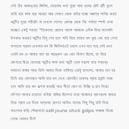
সেই চির আকাঙ্খার জিনিস, মেয়েদের গুদ। পুরো সাদা গুদের ঠোট দুটী ফুলে
ভারি হয়ে ফাক হয়ে আছে। আর সেখান থেকে বাহির হচ্ছে অজস্র পানির ধারা।
আন্টির পুরো শরীরটা না দেখতে পেলেও কোমর থেকে নিচ পর্যন্ত স্পস্ট দেখা
যাচ্ছে। একটু পরন্ত *বিকেলের রোদের আলো আমাকে এদিক দিয়ে অনেকটা
উপকার করছে। আন্টির হিসু শেষ হলে পানি দিয়ে তাহার গুদ ধুয়ে বের হয়ে গেল।
বাস্তবে প্রথম দেখলাম গুদ কি জিনিস।এই বয়সে এখন মনে পরে সেই গুদ।
এমনি গুদ যে আমার মনে হয় আঙ্কেল এর ধোন বিশাল ছিলো, তা দিয়ে
কোপায়ে ছিরে ফেলেছে আন্টির সাদা গুদ। আন্টি নেমে পরলো তার গন্তব্ব
স্থানে। নামার সময় তিনি আমার দিকে তাকিয়ে একটু হাসলেন, আমার মনে হয়
তিনি ধরে ফেলেছেন আমি তার গুদ দেখে ফেলেছি। তারপর প্রায় দুঘন্টা লঞ্চে
বসে আমি তার গুদ কল্পনা করেছি আর শীতে ধোন তা দিচ্ছি দু রান দিয়ে।
স্টেশনে আমার চাচাতো ভাইরা হাজির ছিলেন। তারা আমাদের ব্যাগগুলো মাথায়
নিয়ে গ্রাম এর দিকে অগ্রসর হলেন। আমিও তাদের পিছু পিছু হাটা দিয়ে
অবশেষে বাড়ি পৌছালাম। oslil jouno choti golpo পাজামা ভিজে
গেজে ভোদার বীর্যে