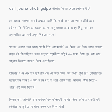
ভিজে
oslil jouno choti golpo পাজামা ভিজে গেজে ভোদার বীর্যে
গেজে
ভোদার
সে অনেক আগের কথা। তখনো আমি কিশোর। বয়স ১৪ পার হয়নি। তবে
বীর্যে
যৌনতা কি জিনিষ তা তেমন ভালো না বুঝলেও মাঝে মধ্যে খিচু মারা হত
ম্যাগাজিন এর অর্ধ নগ্ন পিকচার দেখে।
আমার এখনো মনে আছে আমি নিউ এয়ারপোর্ট এর ব্রিজ এর নিচে থেকে প্রথম
নগ্ন বই কিনেছিলাম যখন সপ্তম শ্রেনীতে পড়ি। ৩০ টাকা দিয়ে খুব কষ্ট করে
বহুবার কিনতে যেয়েও ফিরে এসেছিলাম।
তারপর যখন দেখলাম ফুটপাত এর দোকানে ভিড় কম তখন চুপি চুপি দোকানিকে
বলেছিলাম আমার একটা নগ্ন বই লাগবে। দোকানদার আমাকে ঝারি দিতেও
পারে এই ভয়ে ছিলাম।
কিন্তু নাহ দোকানি তার ব্যাবসায়িক ভঙ্গিতেই আমার দিকে তাকিয়ে একটা বই
পেপারে এ মুড়িয়ে আমাকে বলল ৩০ টাকা দাম।