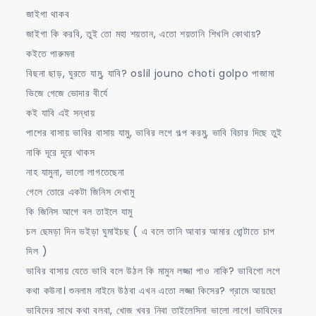
জাইগা থাকব
জাইগা কি করবি, তুই তো মহা শয়তান, এতো শয়তানি শিখলি কোথায়?
কইতে পারুমনা
বিছনা ছাড়, ঘুরতে যামু, যাবি? oslil jouno choti golpo পাজামা
ভিজে গেজে ভোদার বীর্যে
কই যাবি এই সন্ধায়
পাশের বাসায় ভাবির বাসায় যামু, ভাবির লগে গল্প করমু, ভাবি বিচার দিছে তুই
নাকি দূরে দূরে থাকস
নাহ যামুনা, ভালো লাগতেছেনা
গেলে তোরে একটা জিনিস দেখামু
কি জিনিস আগে বল তাইলে যামু
চল ছেমড়া দিন ভইড়া ঘুমাইচছ ( এ বলে তানি আবার আমার ধোন্টাতে চাপ
দিল )
ভাবির বাসায় যেতে ভাবি বলে উঠল কি মামুন লজ্জা পাও নাকি? ভাবিগো লগে
কথা কউনা। শুনলাম নাইনে উঠবা এখন এতো লজ্জা কিসের? গ্রামে আয়ছো
ভাবিদের সাথে কথা বলবা, খোজ খবর নিবা তাইলেসিনা ভালো লাগে। ভাবিদের