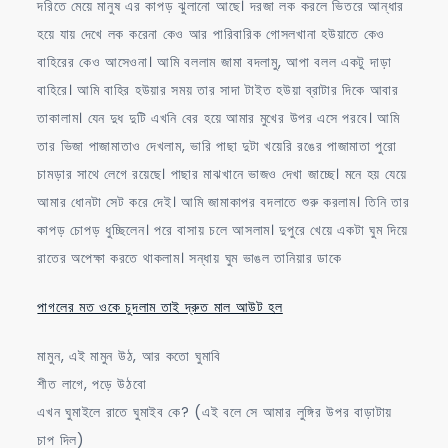
দরিতে মেয়ে মানুষ এর কাপড় ঝুলানো আছে। দরজা লক করলে ভিতরে আন্ধার
হয়ে যায় দেখে লক করেনা কেও আর পারিবারিক গোসলখানা হউয়াতে কেও
বাহিরের কেও আসেওনা। আমি বললাম জামা বদলামু, আপা বলল একটু দাড়া
বাহিরে। আমি বাহির হউয়ার সময় তার সাদা টাইত হউয়া ব্রাটার দিকে আবার
তাকালাম। যেন দুধ দুটি এখনি বের হয়ে আমার মুখের উপর এসে পরবে। আমি
তার ভিজা পাজামাতাও দেখলাম, ভারি পাছা দুটা খয়েরি রঙের পাজামাতা পুরো
চামড়ার সাথে লেগে রয়েছে। পাছার মাঝখানে ভাজও দেখা জাচ্ছে। মনে হয় যেয়ে
আমার ধোনটা সেট করে দেই। আমি জামাকাপর বদলাতে শুরু করলাম। তিনি তার
কাপড় চোপড় ধুচ্ছিলেন। পরে বাসায় চলে আসলাম। দুপুরে খেয়ে একটা ঘুম দিয়ে
রাতের অপেক্ষা করতে থাকলাম। সন্ধায় ঘুম ভাঙল তানিয়ার ডাকে
পাগলের মত ওকে চুদলাম তাই দ্রুত মাল আউট হল
মামুন, এই মামুন উঠ, আর কতো ঘুমাবি
শীত লাগে, পড়ে উঠবো
এখন ঘুমাইলে রাতে ঘুমাইব কে? (এই বলে সে আমার লুঙ্গির উপর বাড়াটায়
চাপ দিল)