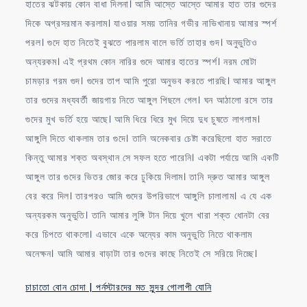
হাতের ঝটকায় কোন বাধা দিলনা। আমি আস্তে আস্তে আমার হাত তার গুদের
দিকে অগ্রসরমান করলাম। যাওয়ার সময় তানির গভীর নাভিখানায় আমার স্পর্শ
পরল। গুদে হাত নিতেই বুঝতে পারলাম বালে ভর্তি তাহার গুদ। অনুভুতিও
অন্যরকম। এই প্রথম কোন নারির গুদে আমার হাতের স্পর্শ। নরম মোটা
চামড়ার গরম গুদ। গুদের তাপ আমি পুরো অনুভব করতে পারছি। আমার আঙ্গুল
তার গুদের মধ্যবর্তী জায়গায় নিতে আঙ্গুল পিছলে গেল। ঘন আঠালো রসে তার
গুদের মুখ ভর্তি হয়ে আছে। আমি ধিরে ধিরে মুখ দিয়ে দুধ চুষতে লাগলাম।
আঙ্গুলি দিতে থাকলাম তার গুদে। তানি অনেকবার চেষ্টা করেছিলো হাত সরাতে
কিন্তু আমার শক্ত অবস্থান সে সফল হতে পারেনি। একটা পর্যায়ে আমি একটি
আঙ্গুল তার গুদের ভিতর জোর করে ঢুকিয়ে দিলাম। তানি দ্রুত আমার আঙ্গুল
বের করে দিল। তারপরও আমি গুদের উপরিভাগে আঙ্গুলি চালালাম। এ যে এক
অন্যরকম অনুভুতি। তানি আমার লুঙ্গি টান দিয়ে খুলে খারা শক্ত ধোনটা বের
করে চিপতে থাকলো। এভাবে একে অন্যের কাম অনুভুতি নিতে থাকলাম
অনেক্ষন। আমি আমার বাড়াটা তার গুদের কাছে নিতেই সে সরিয়ে দিচ্ছে।
চাচাতো বোন চোদা | পর্নস্টারদের মত সুন্দর গোলাপী যোনি