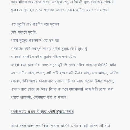
সময় বাতিল হয়ে যেতে পারে। অগত্যা খেচু না দিয়েই মুতে বের হয়ে গেলাম।
মুতার যে শব্দ হল তাতে মনে হল আসমান থেকে জমিনে ঝরনা পরার শব্দ।
এত মুতলি যে? কয়দিন ধরে মুতসনা
সেই সকালে মুতছি
বইসা মুত্তে পারসনা? এত শব্দ হয়
বাথরুমের যেই অবস্থা আবার বইসা মুতুম, তোর মুখে থু
যা ছেরা বদমাইস বইসা মুতবি নাইলে গুনা হইবো
আব্বা কড়া ডাক দিয়া বলল মামুন তুই কি তোর দাদীর কাছে আয়ছিলি? আমি
তখন দাদীর কাছে গেলাম, গুটি শুটি হয়ে সবাই উনার কাছে বসে আছেন, আমিও
বসলাম, উনি আমার মাথায় হাত বুলালেন। উনার কাছে অনেক কিচ্ছা শুনতাম,
এমনও রাত গেছে যে উনার কিচ্ছা না শুনে ঘুমাতামনা। আজ উনি তেমন কথা
বলতে পারেননা, কোনমতে হাত পা নাড়ান।
বনগাঁ শহরে মামার বাড়িতে গুদটা চুদিয়ে নিলাম
আম্মা বলল আগে কত কিচ্ছা শুনতে আসতি এখন কাছেই আসস না। চাচা