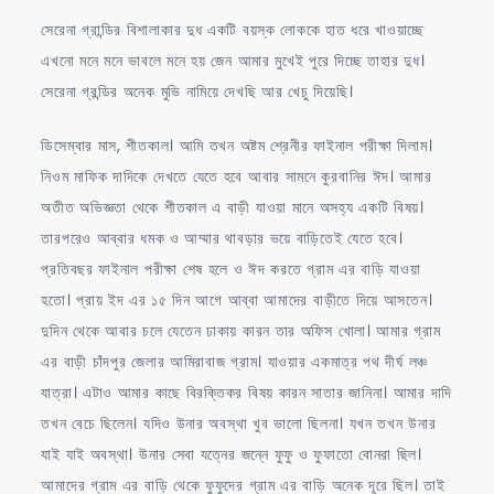
সেরেনা গ্রান্ডির বিশালাকার দুধ একটি বয়স্ক লোককে হাত ধরে খাওয়াচ্ছে
এখনো মনে মনে ভাবলে মনে হয় জেন আমার মুখেই পুরে দিচ্ছে তাহার দুধ।
সেরেনা গ্রন্ডির অনেক মুভি নামিয়ে দেখছি আর খেচু দিয়েছি।
ডিসেম্বার মাস, শীতকাল। আমি তখন অষ্টম শ্রেনীর ফাইনাল পরীক্ষা দিলাম।
নিওম মাফিক দাদিকে দেখতে যেতে হবে আবার সামনে কুরবানির ঈদ। আমার
অতীত অভিজ্ঞতা থেকে শীতকাল এ বাড়ী যাওয়া মানে অসহ্য একটি বিষয়।
তারপরেও আব্বার ধমক ও আম্মার থাবড়ার ভয়ে বাড়িতেই যেতে হবে।
প্রতিবছর ফাইনাল পরীক্ষা শেষ হলে ও ঈদ করতে গ্রাম এর বাড়ি যাওয়া
হতো। প্রায় ইদ এর ১৫ দিন আগে আব্বা আমাদের বাড়ীতে দিয়ে আসতেন।
দুদিন থেকে আবার চলে যেতেন ঢাকায় কারন তার অফিস খোলা। আমার গ্রাম
এর বাড়ী চাঁদপুর জেলার আমিরাবাজ গ্রাম। যাওয়ার একমাত্র পথ দীর্ঘ লঞ্চ
যাত্রা। এটাও আমার কাছে বিরক্তিকর বিষয় কারন সাতার জানিনা। আমার দাদি
তখন বেচে ছিলেন। যদিও উনার অবস্থা খুব ভালো ছিলনা। যখন তখন উনার
যাই যাই অবস্থা। উনার সেবা যত্নের জন্নে ফুফু ও ফুফাতো বোনরা ছিল।
আমাদের গ্রাম এর বাড়ি থেকে ফুফুদের গ্রাম এর বাড়ি অনেক দূরে ছিল। তাই