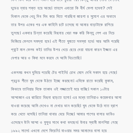
দন্ডের ন্যায় শক্ত হয়ে আছে। তাহলে এবারো কি বীর্য ফেলা হবেনা? সেই
বিকাল থেকে খেচু দিব দিব করে দিতে পারছিনা জায়গা র সুযোগ এর অভাবে
তার উপর একের পর এক কাহিনি রটে চলেছে যা আমার বাড়াটাকে রাগিয়ে
তুলছে। একবার চিন্তা করেছি বিছনায় খেচা শুরু করি কিন্তু লেপ এর নিচে
ভিজিয়ে ফেললে সমস্যা হবে। এই শীতে ঘুমাতে সমস্যা হবে। আর আমি পরেছি
প্যান্ট মাল ফেলব কই। তানির উপর খেচে ছেরে দেয়া যায়না কারন ইজ্জত এর
বেপার আর ও কিবা মনে করবে যে আমি খিচতেছি।
একসময় কখন ঘুমিয়ে পরেছি টের পাইনি। চোখ মেলে দেখি সকাল হয়ে গেছে।
প্রচন্ড শীতে ঘুম থেকে উঠতে ইচ্ছে করছেনা। এদিকে রাতে করেছি কুকাম,
কিভাবে তানিয়ার দিকে তাকাব ওই লজ্জাতেই মরে যাচ্ছি। সকাল ১০টায়
আম্মাজান এর ঝারিতে বিছনা ছাড়তে হলো। এর মধ্যে তানিয়াও কয়েকবার আসা
যাওয়া করেছে আমি দেখেও না দেখার ভান করেছি। ঘুম থেকে উঠে দাত ব্রাশ
করে খেতে বসেছি। তানিয়া খাবার বেরে দিচ্ছে। আমার পাশের বাসার ভাবিও
এসেছেন উনি আম্মা ও ফুফুর সাথে কথা বলছেন। উনার স্বামী মালশিয়া গেছে
১৯৯২ সালে। এখনো দেশে ফিরেনি। যাওয়ার সময় আমাদের বাসা হয়ে