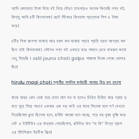
আমি কোনমতে টাকা দিয়ে বই নিয়ে দৌড়। তারপরেও অনেক কিনেছি নগ্ন বই,
কিন্তু আমি চটি কিনতামনা। ছোট স্টিকার কিনতাম প্রত্যেক পিস ৪ টাকা
করে।
চটির পিক ঝাপসা থাকায় আর বয়স কম থাকায় পড়ার প্রতি হয়ত আগ্রহ কম
ছিল তাই কিনতামনা। সেইসব নগ্ন বই একত্র করে সামনে রেখে বাথরুম কতো
খেচু দিয়েছি । oslil jouno choti golpo পাজামা ভিজে গেজে ভোদার
বীর্যে
hindu magi choti স্বামীর মুসলিম কর্মচারী আমার হিন্দু গুদ চুদলো
মাঝে মধ্যে ধোন বেথা হয়ে যেত। মাল ঘন না হলেও চিরিত চিরিত করে প্রায় দু
হাত দূরে গিয়ে পরত। একবার এক বড় ভাই এর সাথে সিনেমা হলে পর্ণ দেখতে
গিয়েছিলাম ছন্দা ছিনেমা হলে, ছবিটা আজো মনে আছে, পরে বহু খুজা খুজি করে
নেট এ ইউটিউব এর মাধ্যমে পেয়েছিলাম, ছবিটার নাম “দা কি” তিন্ত ব্রাস
এর ইটালিয়ান ইরটিক ফিল্ম।