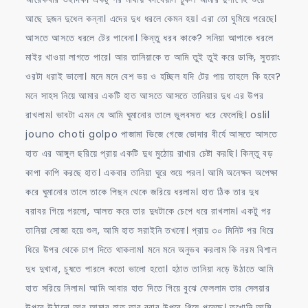
আছে দুজন দুধেল কন্না। এদের দুধ ধরলে কেমন হয়। এরা তো ঘুমিয়ে পরেছে।
আসতে আসতে ধরলে টের পাবেনা। কিন্তু ধরব কাকে? সনিয়া আপাকে ধরলে
মাইর খাওয়া লাগতে পারে। আর তানিয়াকে ত আমি তুই তুই করে ডাকি, সুতরাং
ওরটা ধরাই ভালো। মনে মনে বেশ ভয় ও হচ্ছিল যদি টের পায় তাহলে কি হবে?
মনে সাহস নিয়ে আমার একটি হাত আসতে আসতে তানিয়ার দুধ এর উপর
রাখলাম। ভাবটা এমন যে আমি ঘুমানোর তালে ভুলবসত ধরে ফেলেছি। oslil
jouno choti golpo পাজামা ভিজে গেজে ভোদার বীর্যে আসতে আসতে
হাত এর আঙ্গুল ছরিয়ে প্রায় একটি দুধ মুঠোয় রাখার চেষ্টা করছি। কিন্তু বড়
কাপা কাপি করছে হাত। একবার তানিয়া ঘুরে শুয়ে পরল। আমি অনেক্ষন অপেক্ষা
করে ঘুমানোর তালে তাকে পিছন থেকে জরিয়ে ধরলাম। হাত ঠিক তার দুধ
বরাবর গিয়ে পরলো, আলত করে তার দুধটাকে চেপে ধরে রাখলাম। একটু পর
তানিয়া সোজা হয়ে শুল, আমি হাত সরাইনি তখনো। প্রায় ৩০ মিনিট পর ধিরে
ধিরে উপর থেকে চাপ দিতে থাকলাম। মনে মনে অনুভব করলাম কি নরম বিশাল
দুধ দুখানা, চুষতে পারলে কতো ভালো হতো। হঠাত তানিয়া নড়ে উঠাতে আমি
হাত সরিয়ে নিলাম। আমি আবার হাত দিতে গিয়ে বুঝে ফেললাম তার সেলয়ার
উপরে উঠানো আর আমার হাত তার ব্রার উপরে গিয়ে পরেছে। তখোনি আমি