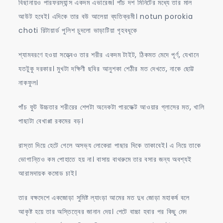
বিছানায়ও পারফরম্যান্স একদম এভারেজ। পাঁচ দশ মিনিটের মধ্যে তার মাল
আউট হবেই। এদিকে তার বউ আলেয়া ব্যতিক্রমী। notun porokia
choti রিটায়ার্ড পুলিশ চুদলো ভাড়াটিয়া গৃহবধূকে
শ্যামবরণে হওয়া সত্ত্বেও তার শরীর একদম টাইট, ঠিকমত মেদে পূর্ণ, যেখানে
যতটুকু দরকার। মুখটা দক্ষিণী ছবির আনুশকা শেঠীর মত দেখতে, নাকে ছোট্ট
নাকফুল।
পাঁচ ফুট উচ্চতার শরীরের শেপটা অনেকটা পারফেক্ট আওয়ার গ্লাসের মত, খালি
পাছাটা বেখাপ্পা রকমের বড়।
রাস্তা দিয়ে হেটে গেলে অসভ্য লোকেরা পাছার দিকে তাকাবেই। এ নিয়ে তাকে
ভোগান্তিও কম পোহাতে হয় না। বাসায় বাথরুমে তার বসার জন্য অবশ্যই
আরামদায়ক কমোড চাই।
তার বক্ষদেশে একজোড়া সুমিষ্ট ল্যাংড়া আমের মত দুধ জোড়া মহাকর্ষ বলে
আকৃষ্ট হয়ে তার অস্তিত্বের জানান দেয়। পেটে বাচ্চা হবার পর কিছু মেদ