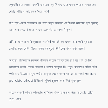
ক্রেজটা রয়ে গেছে। যখনই ভারতের ব্যাটে ঝড় ওঠে তখন কায়েস আহমেদের
প্রৌঢ় শরীরও আলোড়ন দিয়ে ওঠে।
ভীম ল্যাওড়াটা আলেয়ার প্রশস্ত বহুল ব্যবহৃত যোনীপথে আঁটসাঁট হয়ে ঢুকছে
আর বের হচ্ছে ‌। সাদা রংয়ের কনডমটা কামরসে সিক্ত।
এদিকে আলেয়া পাকিস্তানের সমর্থক। প্রায়ই সে কল্পনা করে পাকিস্তানের
ড্রেসিং রুমে গোটা টীমের কাছে সে বুনো স্টাইলের গ্যাং ব্যাং হচ্ছে।
তাছাড়া পাকিস্তান জিততে থাকলে কায়েস আহমেদের রাগ হয়। তা দেখতে
আলেয়ার ভালই লাগে। আলেয়ার পায়ের আঙ্গুলে রিং পড়া। কায়েসের কাঁধে সেটা
স্পষ্ট হয়ে উঠেছে দুপুরে পর্দার আড়াল থেকে আসা আবছা আলোয়। notun
porokia choti রিটায়ার্ড পুলিশ চুদলো ভাড়াটিয়া গৃহবধূকে
কায়েস একটা আঙুল আলেয়ার পুটকিতে গুঁজে তার রস নিয়ে আলেয়ার ঠোঁটে
চেপে ধরে।