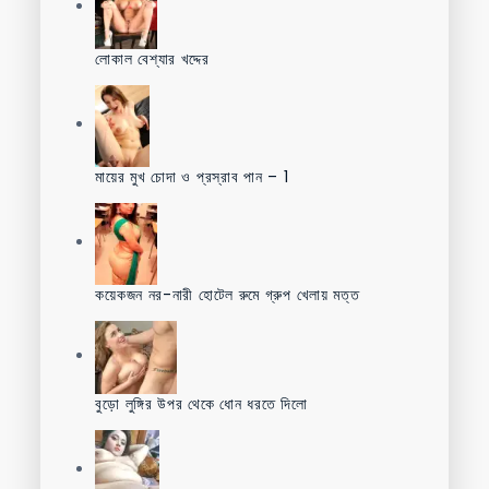
লোকাল বেশ্যার খদ্দের
মায়ের মুখ চোদা ও প্রস্রাব পান – 1
কয়েকজন নর-নারী হোটেল রুমে গ্রুপ খেলায় মত্ত
বুড়ো লুঙ্গির উপর থেকে ধোন ধরতে দিলো