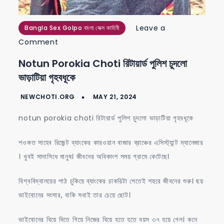
Leave a
Bangla Sex Golpo বাংলা সেক্স কাহিনী
on
Comment
notun
Notun Porokia Choti রিটায়ার্ড পুলিশ চুদলো
porokia
ভাড়াটিয়া গৃহবধূকে
choti
রিটায়ার্ড
পুলিশ
notun porokia choti রিটায়ার্ড পুলিশ চুদলো ভাড়াটিয়া গৃহবধূকে
চুদলো
ভাড়াটিয়া
শওকত সাহেব রিজেন্ট ব্যাংকের কারওয়ান বাজার ব্রাঞ্চের এসিস্ট্যান্ট ম্যানেজার
গৃহবধূকে
। খুবই সাদাসিধে মানুষ। জীবনের অধিকাংশ সময় গ্রামে কেটেছে।
বিশ্ববিদ্যালয়ের পাঠ চুকিয়ে ব্যাংকের চাকরিটা পেতেই শহুরে জীবনের শুরু। ছয়
ভাইবোনের সংসার, বাকি সবাই তার চেয়ে ছোট।
ভাইবোনের বিয়ে দিতে গিয়ে নিজের বিয়ে হতে হতে বয়স ৩৭ হয়ে গেল। কনে