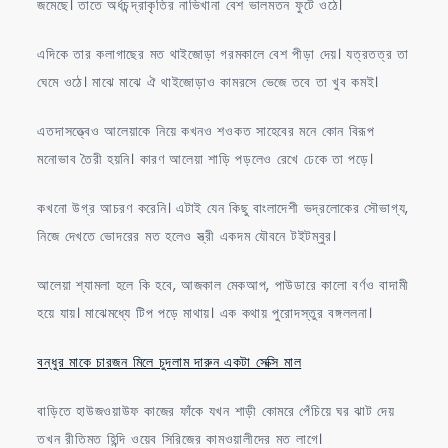
জমেছে। তাতে অর্ধচন্দ্রাকৃতির নাভিখানা বেশ ভালমতন ফুটে ওঠে।
এদিকে তার কলাগাছের মত থাইজোড়া গরমকালে বেশ পীড়া দেয়। যত্রতত্র তা
ঘেমে ওঠে। মাঝে মাঝে ঐ থাইজোড়াও কামরসে ভেজে তবে তা খুব কমই।
এতদাসত্ত্বেও আলেয়াকে নিয়ে কখনও শওকত সাহেবের মনে কোন বিরূপ
মনোভাব তৈরী হয়নি। কারণ আলেয়া শাড়ি পড়লেও রেখে ঢেকে তা পড়ে।
কখনো উগ্র আচরণ করেনি। এটাই যেন কিছু বাংলাদেশী ভদ্রলোকের সৌভাগ্য,
নিজে দেখতে ভোদরের মত হলেও স্ত্রী একদম যৌবনে টইটম্বুর।
আলেয়া শ্যামলা হলে কি হবে, আজকাল মেকআপ, পাউডারে কালো বর্ণও বাদামী
হয়ে যায়। মাঝেমধ্যে টিপ পড়ে মাথায়। এক কথায় পুরোদস্তুর বঙ্গললনা।
বন্ধুর মাকে চারজন মিলে চুদলাম দারুন একটা সেক্সি মাল
বাড়িতে হাউজওয়াউফ কাজের ফাঁকে যখন শাড়ী কোমরে পেঁচিয়ে ঘর ঝাট দেয়
তখন রীতিমত হিন্দি ওয়েব সিরিজের কামওয়ালীদের মত লাগে।