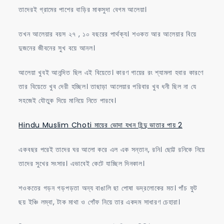
তাদেরই গ্রামের পাশের বাড়ির মাকসুদা বেগম আলেয়া।
তখন আলেয়ার বয়স ২৭ , ১০ বছরের পার্থক্য। শওকত আর আলেয়ার বিয়ে
দুজনের জীবনের সুখ বয়ে আনল।
আলেয়া খুবই আনন্দিত ছিল এই বিয়েতে। কারণ গায়ের রং শ্যামলা হবার কারণে
তার বিয়েতে খুব দেরী হচ্ছিল। তাছাড়া আলেয়ার পরিবার খুব ধনী ছিল না যে
সহজেই যৌতুক দিয়ে মানিয়ে নিতে পারবে।
Hindu Muslim Choti মায়ের ভোদা যখন হিন্দু ভাতার পায় 2
একবছর পরেই তাদের ঘর আলো করে এল এক সন্তান, রনি। ছোট্ট রনিকে নিয়ে
তাদের সুখের সংসার। এভাবেই কেটে যাচ্ছিল দিনকাল।
শওকতের গড়ন গড়পড়তা অন্য বাঙালি ছা পোষা ভদ্রলোকের মত। পাঁচ ফুট
ছয় ইঞ্চি লম্বা, টাক মাথা ও গোঁফ নিয়ে তার একদম সাধারণ চেহারা।