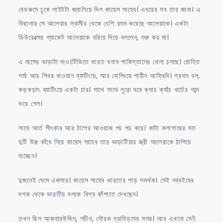
বেডরুমে ঢুকে লাইটটা জ্বালিয়ে দিল কায়েস সাহেব। এঘরের সব তার জানা। এ
বিছানায় সে আলেয়ার স্বামীর থেকে বেশি রমম করেছে আলেয়াকে। একটা
ডিউরেক্সের প্যাকেট আলেয়াকে ধরিয়ে দিয়ে বললেন, শুরু কর মা।
এ মাসের ভাড়াটা দাও।টিভিতে ভারত বনাম পাকিস্তানের খেলা চলছে। রোহিত
শর্মা আর শিখর ধাওয়ান ব্যাটিংয়ে, আর বোলিংয়ে শাহীন আফ্রিদি। প্রথম বল,
কড়কড়াৎ ব্যাটিংয়ে একটা চার। সাথে সাথে পুরো ঘরে ক্যাচ ক্যাঁচ খাটের শব্দে
ভরে গেল।
সাথে আর্ত শীৎকার আর ঠাপের আওয়াজ পচ পচ করে। কাটা কলাগাছের মত
দুটি উরু কাঁধে নিয়ে কায়েস সাহেব তার ভাড়াটিয়ার স্ত্রী আলেয়াকে ঠাপিয়ে
যাচ্ছেন।
দুজনেই ঘেমে একসার। কায়েস সাহেব ভারতের পাড় সমর্থক। সেই নব্বইয়ের
দশক থেকে ভারতীয় দলকে বিশ্ব কাঁপাতে দেখছেন।
তখন ছিল আজহারউদ্দিন, শচীন, সৌরভ দ্রাবিড়দের সময়। আর এখনো সেই