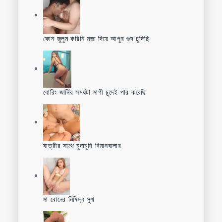
কোন জুলুম করিনি মজা দিয়ে আপুর গুদ চুদিছি
বোরিং জার্নির সময়টা মাগী চুদেই পার করেছি
যাত্রীর সাথে চুদাচুদি বিমানবালার
মা বোনের নিষিদ্ধ সুখ