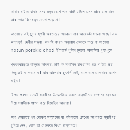
আবার বাইরে যাবার সময় ভদ্র বেশে পথে ঘাটে হাটলে এমন ভাবে চলে যাতে
তার কোন বিশেষত্ব চোখে পড়ে না।
আলেয়ার এই সুন্দর সুশ্রী অবতারের আড়ালে তার আরেকটা সত্ত্বা আছে। এক
অন্নপূর্ণা, দেবীর সত্ত্বা। কখনই কারও অনুরোধ ফেলতে পারে না আলেয়া।
notun porokia choti রিটায়ার্ড পুলিশ চুদলো ভাড়াটিয়া গৃহবধূকে
শ্বশুরবাড়িতে রান্নার আবদার, চাই কি সারাদিন চাকরানির মত খাটিয়ে মার
কিছুতেই না করবে না। আর আলেয়ার ছুৎমার্গ নেই, যাকে বলে একেবারে ওপেন
মাইন্ড।
বিয়ের প্রথম রাতেই স্বামীকে উত্তেজিত করতে বান্ধবীদের শেখানো ব্লোজব
দিয়ে স্বামীকে পাগল করে দিয়েছিল আলেয়া।
আর সেরাতের পর থেকেই সন্তানের বা পরিবারের চোখের অগোচরে স্বামীবর
চুষিয়ে নেন , হোক তা বেডরুমে কিংবা রান্নাঘরে।