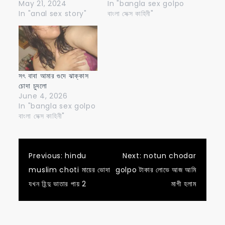
May 21, 2024
In "bangla sex golpo
In "anal sex story"
বাংলা সেক্স কাহিনী"
সৎ বাবা আমার গুদে ঝাক্কাস
চোদা চুদলো
June 4, 2026
In "bangla sex golpo
বাংলা সেক্স কাহিনী"
Post
Previous:
hindu
Next:
notun chodar
muslim choti মায়ের ভোদা
golpo টাকার লোভে আজ আমি
navigation
যখন হিন্দু ভাতার পায় 2
মাগী হলাম