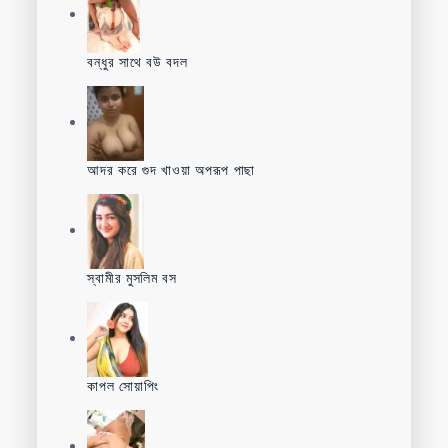
বন্ধুর সাথে বউ বদল
আদর করে গুদ খাওয়া অপরূপ পাছা
স্বামীর মুসলিম বস
কাপল সোয়াপিং