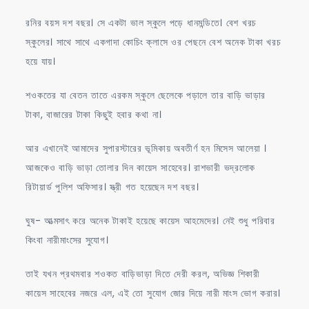
রনির বয়স দশ বছর। সে একটা ভাল স্কুলে পড়ে ধানমন্ডিতে। বেশ খরচ
স্কুলের। সাথে সাথে একগাদা কোচিং ক্লাসে ওর পেছনে বেশ অনেক টাকা খরচ
হয়ে যায়।
শওকতের যা বেতন তাতে এরকম স্কুলে ছেলেকে পড়ালে তার বাড়ি ভাড়ার
টাকা, বাজারের টাকা কিছুই হবার কথা না।
আর এখানেই আমাদের সুপারস্টারের ভূমিকায় অবতীর্ণ হন মিসেস আলেয়া ।
আজকেও বাড়ি ভাড়া তোলার দিন কায়েস সাহেবের। রাশভারী ভদ্রলোক
রিটায়ার্ড পুলিশ অফিসার। স্ত্রী গত হয়েছেন দশ বছর।
ঘুষ- আত্মসাৎ করে অনেক টাকাই হয়েছে কায়েস আহমেদের। নেই শুধু পরিবার
কিংবা নারীমাংসের সুযোগ।
তাই যখন প্রথমবার শওকত বাড়িভাড়া দিতে দেরী করল, অভিজ্ঞ শিকারী
কায়েস সাহেবের নজরে এল, এই তো সুযোগ জোর দিয়ে নারী মাংস ভোগ করার।