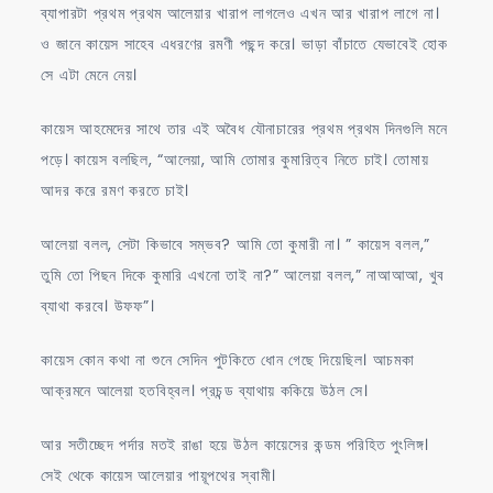
ব্যাপারটা প্রথম প্রথম আলেয়ার খারাপ লাগলেও এখন আর খারাপ লাগে না।
ও জানে কায়েস সাহেব এধরণের রমণী পছন্দ করে। ভাড়া বাঁচাতে যেভাবেই হোক
সে এটা মেনে নেয়।
কায়েস আহমেদের সাথে তার এই অবৈধ যৌনাচারের প্রথম প্রথম দিনগুলি মনে
পড়ে। কায়েস বলছিল, “আলেয়া, আমি তোমার কুমারিত্ব নিতে চাই। তোমায়
আদর করে রমণ করতে চাই।
আলেয়া বলল, সেটা কিভাবে সম্ভব? আমি তো কুমারী না। ” কায়েস বলল,”
তুমি তো পিছন দিকে কুমারি এখনো তাই না?” আলেয়া বলল,” নাআআআ, খুব
ব্যাথা করবে। উফফ”।
কায়েস কোন কথা না শুনে সেদিন পুটকিতে ধোন গেছে দিয়েছিল। আচমকা
আক্রমনে আলেয়া হতবিহ্বল। প্রচন্ড ব্যাথায় ককিয়ে উঠল সে।
আর সতীচ্ছেদ পর্দার মতই রাঙা হয়ে উঠল কায়েসের কন্ডম পরিহিত পুংলিঙ্গ।
সেই থেকে কায়েস আলেয়ার পায়ূপথের স্বামী।