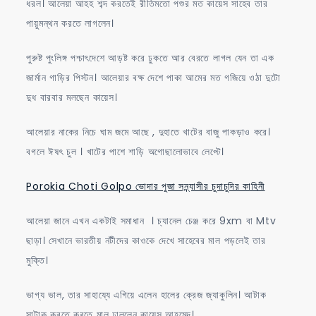
ধরল। আলেয়া আহহ শব্দ করতেই রীতিমতো পশুর মত কায়েস সাহেব তার
পায়ুমন্থন করতে লাগলেন।
পুরুষ্ট পুংলিঙ্গ পশ্চাৎদেশে আড়ষ্ট করে ঢুকতে আর বেরতে লাগল যেন তা এক
জার্মান গাড়ির পিস্টন। আলেয়ার বক্ষ দেশে পাকা আমের মত গজিয়ে ওঠা দুটো
দুধ বারবার মলছেন কায়েস।
আলেয়ার নাকের নিচে ঘাম জমে আছে‌ , দুহাতে খাটের বাজু পাকড়াও করে।
বগলে ঈষৎ চুল । খাটের পাশে শাড়ি অগোছালোভাবে লেপ্টে।
Porokia Choti Golpo ভোদার পুজা সন্ন্যাসীর চুদাচুদির কাহিনী
আলেয়া জানে এখন একটাই সমাধান ‌ । চ্যানেল চেঞ্জ করে 9xm বা Mtv
ছাড়া। সেখানে ভারতীয় নটীদের কাওকে দেখে সাহেবের মাল পড়লেই তার
মুক্তি।
ভাগ্য ভাল, তার সাহায্যে এগিয়ে এলেন হালের ক্রেজ জ্যাকুলিন। আটাক
সাটাক করতে করতে মাল ঢাললেন কায়েস আহমেদ।