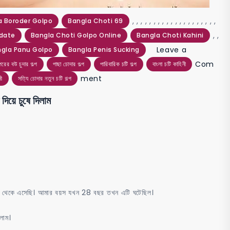
,
,
,
,
,
,
,
,
,
,
,
,
,
,
,
,
,
,
,
,
a Boroder Golpo
Bangla Choti 69
,
,
pdate
Bangla Choti Golpo Online
Bangla Choti Kahini
Leave a
gla Panu Golpo
Bangla Penis Sucking
Com
পরের বউ চুদার গল্প
পাছা চোদার গল্প
পারিবারিক চটি গল্প
বাংলা চটি কাহিনী
on
ment
নী
সত্যি চোদার নতুন চটি গল্প
nongra
য়ে চুষে দিলাম
choti
ভিখারির
গন্ধযুক্ত
নোংরা
বাড়া
জিভ
হর থেকে এসেছি। আমার বয়স যখন 28 বছর তখন এটি ঘটেছিল।
দিয়ে
চুষে
লাম।
দিলাম