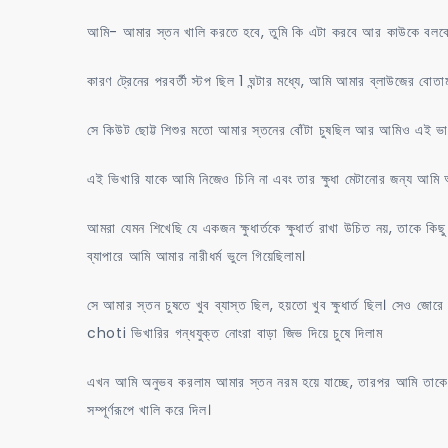
আমি- আমার স্তন খালি করতে হবে, তুমি কি এটা করবে আর কাউকে বলবে
কারণ ট্রেনের পরবর্তী স্টপ ছিল 1 ঘন্টার মধ্যে, আমি আমার ব্লাউজের ব
সে কিউট ছোট্ট শিশুর মতো আমার স্তনের বোঁটা চুষছিল আর আমিও এই ভাবন
এই ভিখারি যাকে আমি নিজেও চিনি না এবং তার ক্ষুধা মেটানোর জন্য আমি 
আমরা যেমন শিখেছি যে একজন ক্ষুধার্তকে ক্ষুধার্ত রাখা উচিত নয়, তাকে
ব্যাপারে আমি আমার নারীধর্ম ভুলে গিয়েছিলাম।
সে আমার স্তন চুষতে খুব ব্যাস্ত ছিল, হয়তো খুব ক্ষুধার্ত ছিল। সে
choti ভিখারির গন্ধযুক্ত নোংরা বাড়া জিভ দিয়ে চুষে দিলাম
এখন আমি অনুভব করলাম আমার স্তন নরম হয়ে যাচ্ছে, তারপর আমি তাকে 
সম্পূর্ণরূপে খালি করে দিল।