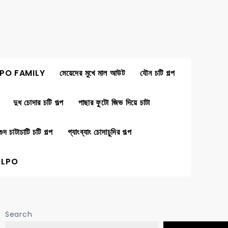
PO FAMILY
মেয়েদের মুখে মাল আউট
যৌন চটি গল্প
দুধ চোদার চটি গল্প
পাছার ফুটো জিভ দিয়ে চাটা
গুদ চাটাচাটি চটি গল্প
গ্যাংব্যাং চোদাচুদির গল্প
OLPO
Search