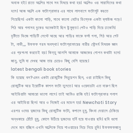
অবাক হই। রাতে আল্পির সাথে সব বিষয়ে কথা হয়। আল্পিও ওর সারাদিনের কথা
বলে। আজ আল্পি এক ফটোগ্রাফার এর সাথে লালবাগে ফটোসুট করতে
গিয়েছিল। একটা কালো শাড়ি, সাথে কালো নেটের ডিপ্নেক একটা ব্লাউজ পড়ে।
পিঠ আর গলাসহ বুকের অনেকটাই ছিল উন্মুক্ত। পেটও শাড়ি দিয়ে ঢাকেনি।
বৃষ্টিতে ভিজে শাড়িটি লেপ্টে আছে আর শাড়ির ফাকে ফর্সা গলা, পিঠ আর পেট
টা, নাভী,,, উফফফ গরম অবস্থা। ফটোগ্রাফারের নারীর সৌন্দর্য বিষয়ক জ্ঞান
এর প্রশংসা করতেই হয়। কিন্তু আলপি আমাকে আজকের গোপন কথাটা বলে।
জানু, তুমি যা দেখছ আজ তার চেয়েও কিছু বেশি হয়েছে।
latest bengali book stories
কি হয়েছে বল?এমন একটা রোমান্টিক সিচুয়েশন ছিল, ওরা চাইছিল কিছু
রোমান্টিক আর ইরোটিক কাপল ফটো তুলতে। আর ওয়েদারটা এত দারুণ ছিল
আইডিয়াটা আমারো ভালো লাগে। তাই আমিও রাজি হই। ফটোগ্রাফার পলাশ
এর আইডিয়া ছিল। আর ও নিজেই এর মডেল হয়। Newchoti Story
এরপর ওদের দুজনের কিছু রোমান্টিক ফটো, কপালে চুমু, কিংবা দেয়ালে ঠেকিয়ে
অন্ধকারে ঠোঁটে চুমু, কোলে উঠিয়ে দুজনের হর্নি হয়ে যাওয়ার ছবি। ছবি গুলো
দেখে মনে হচ্ছিল এখনি আল্পিকে নিয়ে শাওয়ারের নিচে নিয়ে চুদি। উফফফফজানু