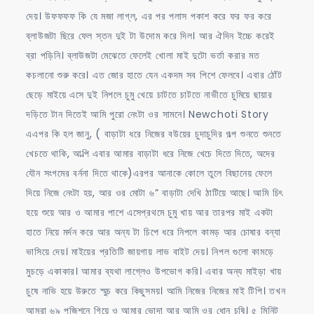
দেয়। উফফফফ কি যে মজা লাগ্ল, এর পর পলাস পকাশ করে ফর ফর করে
ব্লাউজটা ছিরে ফেল স্তন দুই টা উদোম করে দিল। আর ঐদিন ইচ্চে করেই
ব্রা পড়িনি। ব্লাউজটা মেঝেতে ফেলেই খোলা মাই দুটো ভর্তা করার মত
কচলানো শুরু করে। এত জোর হাতে যেন একদম সব পিশে ফেলবে। এবার ঠোঁট
ছেড়ে মাইয়ে এসে দুই নিপলে চুমু খেয়ে চাটতে চাটতে নাভীতে চুমিয়ে ছায়ার
দড়িতে টান দিতেই আমি পুরো নেংটা ওর সামনে। Newchoti Story
এএপর কি হল জানু, ( বাড়াটা ধরে নিজের বউয়ের চুদাচুদির গল্প শুনতে শুনতে
খেচতে থাকি, আল্পি এবার আমার বাড়াটা ধরে নিজে খেচে দিতে দিতে, অদের
যৌন সংগমের বর্ননা দিতে থাকে)এরপর আনাকে কোলে তুলে বিছানেয় ফেলে
দিয়ে নিজে নেংটা হয়, আর ওর মোটা ৬” বাড়াটা দেখি ঠাটিয়ে আছে। আমি চিৎ
হয়ে শুয়ে আর ও আমার পাশে এসেপ্রথমে চুমু খায় আর তারপর মাই একটা
হাতে নিয়ে মর্দন করে আর অন্য টা চিপে ধরে নিপলে কামড় আর চোষার বন্যা
ভাসিয়ে দেয়। মাইয়ের প্রতিটি জায়গায় লাভ বাইট দেয়। নিপল গুলো কামড়ে
মুচড়ে একাকার। আমার ব্যথা লাগ্লেও উপভোগ করি। এবার অন্য মাইড়া খায়
চুষে নাভি হয়ে উরুতে স্মুচ করে কিছুসময়। আমি নিজের নিজের মাই টিপি। তখন
আমরা ৬৯ পজিশনে গিয়ে ও আমার ভোদা আর আমি ওর ধোন চুষি। ৫ মিনিট