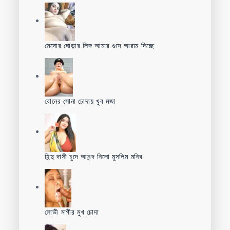
মেসোর ঘোড়ার লিঙ্গ আমার গুদে আরাম দিচ্ছে
বোনের সোনা চোদায় খুব মজা
হিন্দু দাসী চুদে আনন্দ নিলো মুসলিম মনিব
লোভী মাগীর মুখ চোদা