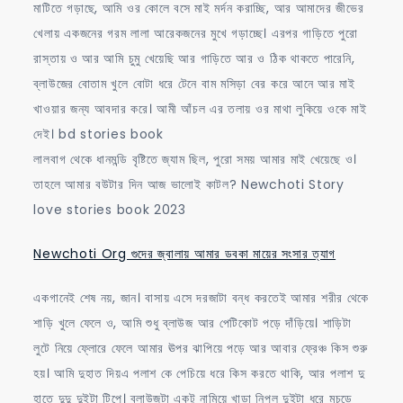
মাটিতে গড়াছে, আমি ওর কোলে বসে মাই মর্দন করাচ্ছি, আর আমাদের জীভের
খেলায় একজনের গরম লালা আরেকজনের মুখে গড়াচ্ছে। এরপর গাড়িতে পুরো
রাস্তায় ও আর আমি চুমু খেয়েছি আর গাড়িতে আর ও ঠিক থাকতে পারেনি,
ব্লাউজের বোতাম খুলে বোটা ধরে টেনে বাম মসিড়া বের করে আনে আর মাই
খাওয়ার জন্য আবদার করে। আমী আঁচল এর তলায় ওর মাথা লুকিয়ে ওকে মাই
দেই। bd stories book
লালবাগ থেকে ধানমন্ডি বৃষ্টিতে জ্যাম ছিল, পুরো সময় আমার মাই খেয়েছে ও।
তাহলে আমার বউটার দিন আজ ভালোই কাটল? Newchoti Story
love stories book 2023
Newchoti Org গুদের জ্বালায় আমার ডবকা মায়ের সংসার ত্যাগ
একগানেই শেষ নয়, জান। বাসায় এসে দরজাটা বন্ধ করতেই আমার শরীর থেকে
শাড়ি খুলে ফেলে ও, আমি শুধু ব্লাউজ আর পেটিকোট পড়ে দাঁড়িয়ে। শাড়িটা
লুটে নিয়ে ফ্লোরে ফেলে আমার ঊপর ঝাপিয়ে পড়ে আর আবার ফ্রেঞ্চ কিস শুরু
হয়। আমি দুহাত দিয়এ পলাশ কে পেচিয়ে ধরে কিস করতে থাকি, আর পলাশ দু
হাতে দুদু দুইটা টিপে। ব্লাউজটা একটু নামিয়ে খাড়া নিপল দুইটা ধরে মুচড়ে