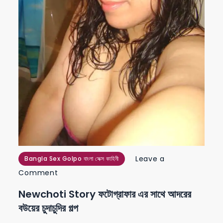
Leave a
Bangla Sex Golpo বাংলা সেক্স কাহিনী
on
Comment
Newchoti
Newchoti Story ফটোগ্রাফার এর সাথে আদরের
Story
বউয়ের চুদাচুদির গল্প
ফটোগ্রাফার