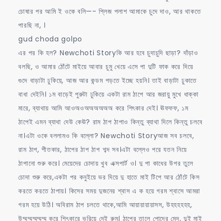
চোষার পর আমি ই ওকে বলি—- প্লিজ পলাশ আমাকে চুদে দাও, আর থাকতে
পারছি না, ।
gud choda golpo
এর পর কি হল? Newchoti Storyকি আর হবে চুদাচুদি ছাড়া? দাঁড়াও
বলছি, ও আমার ঠোঁটে মাইয়ে আবার চুমু খেয়ে এসে পা দুটি ফাক করে দিয়ে
গুদে বাড়াটা ঢুকিয়ে, আজ আর কন্ডম পড়তে ইচ্ছে হয়নি। তাই বাড়াটা ঢুকাতে
বাধা দেইনি। ১ম বাড়েই পুরুটা ঢুকিয়ে একটা রাম ঠাপে আর জরায়ু মুখে ধাক্কা
মারে, ব্যাথায় আমি আওঅওঅঅঅঅঅঅ করে শিৎকার দেই। ঊফফফ, ১ম
ঠাপেই এমন ব্যাথা দেউ কেঊ? রাম ঠাপ ঠাপাও কিন্তু ব্যাথা দিলে কিন্তু চলবে
না।এটা ওকে বললামও কি বল্লো? Newchoti Storyআজ সব চলবে,
রাম ঠাপ, শীতকার, ঠাপের ঠাপ ঠাপ শব্দ সব।এটা বল্লেও পরে যতন নিয়ে
ঠাপানো শুরু করে। মেয়েদের চোদায় খুব এক্সপার্ট ও। দু পা কাধের উপর তুলে
চোদা শুরু করে,একটা পর কনুইয়ে ভর দিয়ে দু হাতে মাই টিপে আর ঠোঁটে কিস
করতে করতে ঠাপায়। কিসের সময় দুজনের শ্বাস এ ক হয়ে গরম শ্বাসে আমরা
গরম হয়ে উঠি। অবিরাম ঠাপ চলতে থাকে,আমি আয়ায়ায়ায়াসস, উহহহহহহ,
উম্মম্মম্মম্মম্ম করে শিৎকারে ভরিয়ে দেই রুম। ঠাপের তালে পোদের মেদ, দুই মাই