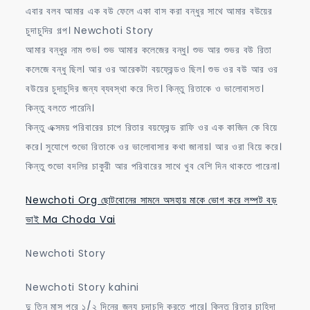
এবার বলব আমার এক বউ ফেলে একা বাস করা বন্ধুর সাথে আমার বউয়ের
চুদাচুদির গল্প। Newchoti Story
আমার বন্ধুর নাম শুভ। শুভ আমার কলেজের বন্ধু। শুভ আর শুভর বউ রিতা
কলেজে বন্ধু ছিল। আর ওর আরেকটা বয়ফ্রেন্ডও ছিল। শুভ ওর বউ আর ওর
বউয়ের চুদাচুদির জন্য ব্যবস্থা করে দিত। কিন্তু রিতাকে ও ভালোবাসত।
কিন্তু বলতে পারেনি।
কিন্তু এক্সময় পরিবারের চাপে রিতার বয়ফ্রেন্ড রাফি ওর এক কাজিন কে বিয়ে
করে। সুযোগে শুভো রিতাকে ওর ভালোবাসার কথা জানায়। আর ওরা বিয়ে করে।
কিন্তু শুভো বদলির চাকুরী আর পরিবারের সাথে খুব বেশি দিন থাকতে পারেনা।
Newchoti Org ছোটবোনের সামনে অসহায় মাকে ভোগ করে লম্পট বড়
ভাই Ma Choda Vai
Newchoti Story
Newchoti Story kahini
দু তিন মাস পরে ১/২ দিনের জন্য চুদাচুদি করতে পারে। কিন্তু রিতার চাহিদা