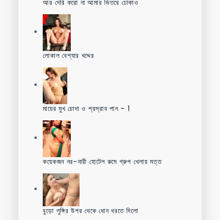
আর দেরি করো না আমার ভিতরে ঢোকাও
লোকাল বেশ্যার খদ্দের
মায়ের মুখ চোদা ও প্রস্রাব পান – 1
কয়েকজন নর-নারী হোটেল রুমে গ্রুপ খেলায় মত্ত
বুড়ো লুঙ্গির উপর থেকে ধোন ধরতে দিলো