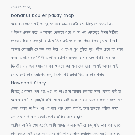
লাফাতে থাকে,
bondhur bou er pasay thap
আমার লাফানো মাই ও দুহাতে ধরে কচলে বোটা ধরে নিংড়াতে থাকে। এর
পজিশন চেনজ করে ও আমার পেছেনে শুয়ে পা ড়া ওর কোম্রের উপর উঠিয়ে
পেছন থেকে দুদুজোড়া দু হাতে নিয়ে মর্থনের তালে পেছন দিয়ে চুদতে থাকে।
আমার গোংরানি তে রুম ভরে ঊঠে, ও তখন মুখ ঘুরিয়ে মুখে জীভ ঠেসে তা বন্ধ
করে। এভাবে ১৫ মিনিট একটানা চোদার মধ্যের দু বার জল খসাই আর ও
দ্বিতীয় বার জল খসানোর পর ও বলে ওর মাল বের হবে। আমই আমার মাই
পেতে দেই মাল ঝরানোর জন্য। শেষ মাই চোদা দিয়ে ও মাল খসায়।
Newchoti Story
কিন্তু এখানেই শেষ নয়, এর পর শাওয়ারে আবার দুজনের সাদা ফেনায় ভরিয়ে
আবার বাথটাবে চুদাচুদি করি। আমার মাই গুকো সাবান মেখে ডলতে ডলতে সাদা
ফেনা বানায় আমিও ওর ধন ধরে খচে ফেনা বানাই, তার দুজনের শরীরে ইচ্ছা
মত মাখামাখি করে ফেনা ফেনায় ভরিয়ে আবার চুদি।
আল্পির কাহিনি শেষ হতেই আমি আমার বউকে জড়িয়ে চুমু খাই আর ওর হাতে
মাল ছেড়ে দেই।রাতে আবার আলপি আমার সাথে চুদাচুদি করে ঘুমাই। ও রাতে