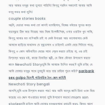
আর আমার বন্ধুর কথা তুলতে পারিনি। কিন্তু পরদিন সকালেই আবার আমি
বন্ধু শুভর কথা তুলি।
couple stories books
আল্পি, বেচারা শুভর কথা তো কালই বলেছিলাম, নিজের বউয়ের সুখের জন্য
বয়ফ্রেন্ড ঠিক করে দিয়েছে আর নিজে উপোষী?হুম, ওনার ওয়াইফ খুব লাকি,
কিন্তু আমার মত না?আমি চাই না কেঊ উদাররা আর ভালোবাসায় কেউ
আমাকে ছাড়িয়ে যাক।শুভ যে হ্যান্ডসাম ও চাইলেই একটা মেয়ে পিটাতে পারে,
কিন্তু ও কোন অবিবাহিত মেয়ের সাথে প্রেম করতে চাইছে না, ওর চাই
বিশ্বস্ত ঘরের বউ, কারো বিবাহিত স্ত্রী, যে কিনা যৌনতা উপভোগ করতে
জানে Newchoti Storyতুমি কি আমাকে ইংগিত করছ? তুমি চাইছ যে
আমি তোমার বন্ধুর সাথে চুদাচুদি করে তার চাহিদা পুরন করি?
paribarik
sex golpo বিদেশী পারিবারিক বৈধ সেক্স কাহিনী
Newchoti Story bengali
আলপি,তুমি ওকে বিশ্বাস করতে পার। আর আমি যতদূর জানি রিতা ওকে বিয়ে
করেছে ওর সেক্স পাওয়ারের জন্য। তুমি উপভোগ করবে। mom son
storiesতুমি চাইলে আমি তোমার বন্ধুরভসাথে চুদাচুদি করব, কিন্তু আগে