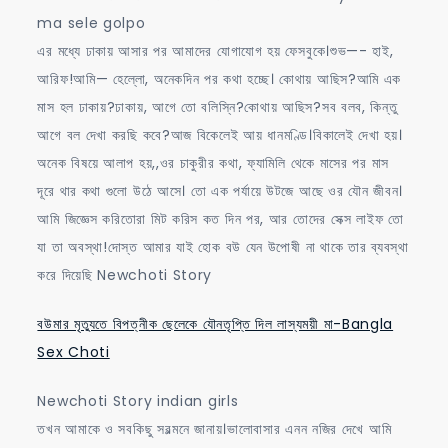
ma sele golpo
এর মধ্যে ঢাকায় আসার পর আমাদের যোগাযোগ হয় ফেসবুকে।শুভ—- হাই,
আরিফ!আমি— হেল্লো, অনেকদিন পর কথা হচ্ছে। কোথায় আছিস?আমি এক
মাস হল ঢাকায়?ঢাকায়, আগে তো বলিস্নি?কোথায় আছিস?সব বলব, কিন্তু
আগে বল দেখা করছি কবে?আজ বিকেলেই আয় ধানমণ্ডি।বিকালেই দেখা হয়।
অনেক বিষয়ে আলাপ হয়,,ওর চাকুরীর কথা, ফ্যামিলি থেকে মাসের পর মাস
দূরে থার কথা গুলো উঠে আসে। তো এক পর্যায়ে উটজে আছে ওর যৌন জীবন।
আমি জিজ্ঞেস করিতোরা মিট করিস কত দিন পর, আর তোদের সেক্স লাইফ তো
যা তা অবস্থা!দোস্ত আমার যাই হোক বউ যেন উপোষী না থাকে তার ব্যবস্থা
করে দিয়েছি Newchoti Story
বউমার মৃত্যুতে বিপত্নীক ছেলেকে যৌনতৃপ্তি দিল লাস্যময়ী মা-Bangla
Sex Choti
Newchoti Story indian girls
তখন আমাকে ও সবকিছু সরল্মনে জানায়।ভালোবাসার এনন নজির দেখে আমি