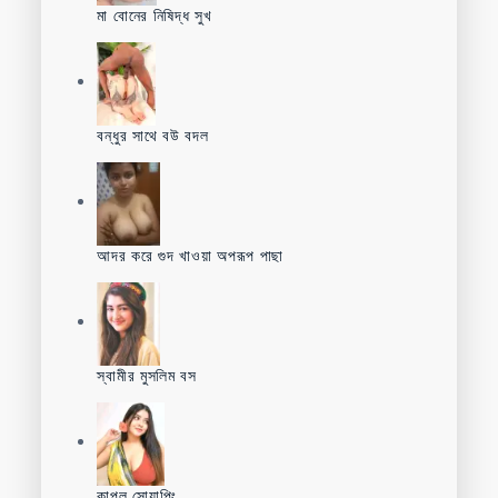
মা বোনের নিষিদ্ধ সুখ
বন্ধুর সাথে বউ বদল
আদর করে গুদ খাওয়া অপরূপ পাছা
স্বামীর মুসলিম বস
কাপল সোয়াপিং