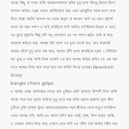
আরো কিছু যে বলার বাকি আছেবলআসলে ছবির চুমু গুলো কিন্তু রিয়েল ছিল।
আসলে আমিও এঞ্জয় করতে চাইছিলাম। আর এমন রোমান্টিক পোজ গুলো ফেক
নিতে ইচ্ছে হয়নি। আসলে মন থেকে আনন্দ না আসলে আর্ট এর কোন সৌন্দর্য
থাকে না। আর পলাশ ও তাই চাইছিল। তাই আমিও চাইছিলাম রিয়েল এ হবে।
এর সুন্দর মূহুর্তের কিছু ছবি শুধু তোলতে। এর পর পলাশ এক্টূও দেরি না করে
আমাকে জড়িয়ে ধরে, আমার মাই গুলো ওর বুকে লেপ্টে যায়, আর সারাসরি
আমার ঠোঁটে চুমু খেতে শুরু করে, আমার ঠোঁট গুলো কামড়িয়ে প্রায় ২ মিনিটের
মত চুষে,এ সময় আমি নিজে থেকেই ওর হাত আনার মাইয়ে রাখি। ওর এক হাত
তখন আমার পিঠে আর অন্য হাত বাম মাইটা নিংড়ে চলেছে। Newchoti
Story
bangla choto golpo
ও আমার ভেজা ব্লাউজের ভেতর হাত ঢুকিয়ে বোটা গুলোতে চিম্পটি দিলে আমি
আরো গরম হয়ে দুহাত বাড়িয়ে চুমু খেতে শুরু করি। দুজনে দুজনের মুখে জীভ
ঢুকিয়ে চুষি। হাল্কা ঠান্ডা আবহাওয়ায়চেমন গরম জীভের খেলে দাড়ুন লাগছিল।
এবার আমরা বসি, আমি ওর কোলে বসি। আর একটু স্লো, কিস করতে থাকি,
ও দেয়ালে ঠেসান দিয়ে বসে, দেয়াল বেয়ে পানি ওর শরীর হয়ে আমার শরীর হয়ে