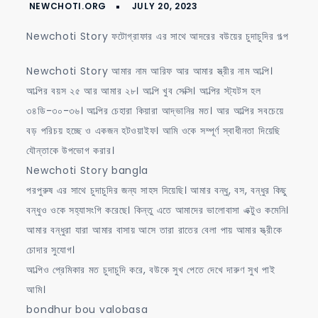
এর
সাথে
Newchoti Story ফটোগ্রাফার এর সাথে আদরের বউয়ের চুদাচুদির গল্প
আদরের
বউয়ের
Newchoti Story আমার নাম আরিফ আর আমার স্ত্রীর নাম আল্পি।
চুদাচুদির
আল্পির বয়স ২৫ আর আমার ২৮। আল্পি খুব সেক্সি। আল্পির স্ট্যটস হল
গল্প
৩৪ডি-৩০-৩৬। আল্পির চেহারা কিয়ারা আদ্ভানির মত। আর আল্পির সবচেয়ে
বড় পরিচয় হচ্ছে ও একজন হটওয়াইফ। আমি ওকে সম্পূর্ণ স্বাধীনতা দিয়েছি
যৌন্তাকে উপভোগ করার।
Newchoti Story bangla
পরপুরুষ এর সাথে চুদাচুদির জন্য সাহস দিয়েছি। আমার বন্ধু, বস, বন্ধুর কিছু
বন্ধুও ওকে সহ্যাসংগি করেছে। কিন্তু এতে আমাদের ভালোবাসা এক্টুও কমেনি।
আমার বন্ধুরা যারা আমার বাসায় আসে তারা রাতের বেলা পায় আমার স্ত্রীকে
চোদার সুযোগ।
আল্পিও প্রেমিকার মত চুদাচুদি করে, বউকে সুখ পেতে দেখে দারুণ সুখ পাই
আমি।
bondhur bou valobasa