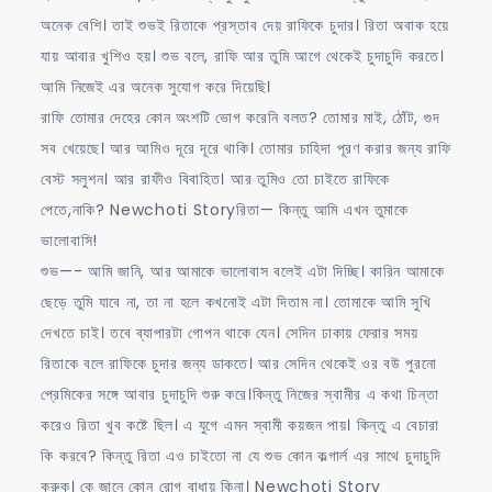
অনেক বেশি। তাই শুভই রিতাকে প্রস্তাব দেয় রাফিকে চুদার। রিতা অবাক হয়ে
যায় আবার খুশিও হয়। শুভ বলে, রাফি আর তুমি আগে থেকেই চুদাচুদি করতে।
আমি নিজেই এর অনেক সুযোগ করে দিয়েছি।
রাফি তোমার দেহের কোন অংশটি ভোগ করেনি বলত? তোমার মাই, ঠোঁট, গুদ
সব খেয়েছে। আর আমিও দূরে দূরে থাকি। তোমার চাহিদা পূরণ করার জন্য রাফি
বেস্ট সলুশন। আর রাফীও বিবাহিত। আর তুমিও তো চাইতে রাফিকে
পেতে,নাকি? Newchoti Storyরিতা— কিন্তু আমি এখন তুমাকে
ভালোবাসি!
শুভ—- আমি জানি, আর আমাকে ভালোবাস বলেই এটা দিচ্ছি। কারিন আমাকে
ছেড়ে তুমি যাবে না, তা না হলে কখনোই এটা দিতাম না। তোমাকে আমি সুখি
দেখতে চাই। তবে ব্যাপারটা গোপন থাকে যেন। সেদিন ঢাকায় ফেরার সময়
রিতাকে বলে রাফিকে চুদার জন্য ডাকতে। আর সেদিন থেকেই ওর বউ পুরনো
প্রেমিকের সঙ্গে আবার চুদাচুদি শুরু করে।কিন্তু নিজের স্বামীর এ কথা চিন্তা
করেও রিতা খুব কষ্টে ছিল। এ যুগে এমন স্বামী কয়জন পায়। কিন্তু এ বেচারা
কি করবে? কিন্তু রিতা এও চাইতো না যে শুভ কোন কল্গার্ল এর সাথে চুদাচুদি
করুক। কে জানে কোন রোগ বাধায় কিনা। Newchoti Story