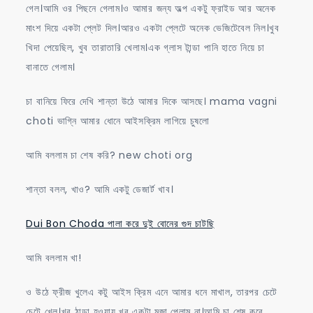
গেল।আমি ওর পিছনে গেলাম।ও আমার জন্য অল্প একটু ফ্রাইড আর অনেক
মাংশ দিয়ে একটা প্লেট দিল।আরও একটা প্লেটে অনেক ভেজিটেবেল নিল।খুব
খিদা পেয়েছিল, খুব তারাতারি খেলাম।এক গ্লাস টান্ডা পানি হাতে নিয়ে চা
বানাতে গেলাম।
চা বানিয়ে ফিরে দেখি শান্তা উঠে আমার দিকে আসছে। mama vagni
choti ভাগ্নি আমার ধোনে আইসক্রিম লাগিয়ে চুষলো
আমি বললাম চা শেষ করি? new choti org
শান্তা বলল, খাও? আমি একটু ডেজার্ট খাব।
Dui Bon Choda পালা করে দুই বোনের গুদ চাটছি
আমি বললাম খা!
ও উঠে ফ্রীজ খুলেএ কটু আইস ক্রিম এনে আমার ধনে মাখাল, তারপর চেটে
চেটে খেল।খুব ঠান্ডা হওয়ায় খুব একটা মজা পেলাম না।আমি চা শেষ করে