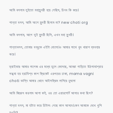
আমি বললাম তুইতো মহাসুন্দরী হয়ে গেছিস, চিনব কি করে।
শান্তা বলল, আমি আগে সুন্দরী ছিলাম না? new choti org
আমি বললাম, আগে তুই সুন্দরী ছিলি, এখন মহা সুন্দরী।
শান্তাবলল, তোমার বন্ধুকে এইটা বোলো।ও আমার সাথে খুব খারাপ ব্যবহার
করে।
ড্রাইভার আমার লাগেজ এর মধ্যে তুলে ফেলেছে, আমরা গাড়িতে উঠলাম।প্রায়
সন্ধ্যা হয় হয়।বিশ্ব কাপ ক্রিকেট এরপরের ঢাকা, mama vagni
choti ভাগ্নি আমার ধোনে আইসক্রিম লাগিয়ে চুষলো
আমি জিগ্গেস করলাম আপা কই, ওর তো এয়ারপোর্ট আসার কথা ছিল?
শান্তা বলল, মা হটাত করে চিটাগং গেছে কাল আসবে।কেন আমাকে দেখে খুশি
হওনি?