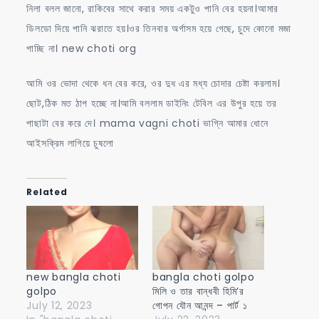
নিলা বলল জানো, রাকিবের সাথে করার সময় একটুও পানি বের হয়না।আমার
ডিলডো দিয়ে পানি ঝরাতে হয়।ওর তিনবার অর্গাসম হয়ে গেছে, চুদে কোনো মজা
পাচ্ছি না। new choti org
আমি ওর ভোদা থেকে ধন বের করে, ওর দুধ এর মধ্য চোদার চেষ্টা করলাম।
ছোট,ঠিক মত ঠাপ হচ্ছে না।আমি বললাম ডাইনিং টেবিল এর উপুর হয়ে তর
পাছাটা বের করে দে। mama vagni choti ভাগ্নি আমার ধোনে
আইসক্রিম লাগিয়ে চুষলো
Related
new bangla choti
bangla choti golpo
golpo
মিলি ও তার বান্ধবী হিমি’র
July 12, 2023
গোপন যৌন আনন্দ – পার্ট ১