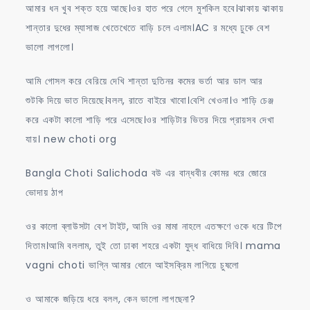
আমার ধন খুব শক্ত হয়ে আছে।ওর হাত পরে গেলে মুশকিল হবে।ঝাকায় ঝাকায়
শান্তার দুধের ম্যাসাজ খেতেখেতে বাড়ি চলে এলাম।AC র মধ্যে ঢুকে বেশ
ভালো লাগলো।
আমি গোসল করে বেরিয়ে দেখি শান্তা দুতিনর কমের ভর্তা আর ডাল আর
শুটকি দিয়ে ভাত দিয়েছে।বলল, রাতে বাইরে খাবো।বেশি খেওনা।ও শাড়ি চেঞ্জ
করে একটা কালো শাড়ি পরে এসেছে।ওর শাড়িটার ভিতর দিয়ে প্রায়সব দেখা
যায়। new choti org
Bangla Choti Salichoda বউ এর বান্ধবীর কোমর ধরে জোরে
ভোদায় ঠাপ
ওর কালো ব্লাউসটা বেশ টাইট, আমি ওর মামা নাহলে এতক্ষণে ওকে ধরে টিপে
দিতাম।আমি বললাম, তুই তো ঢাকা শহরে একটা যুদ্ধ বাধিয়ে দিবি। mama
vagni choti ভাগ্নি আমার ধোনে আইসক্রিম লাগিয়ে চুষলো
ও আমাকে জড়িয়ে ধরে বলল, কেন ভালো লাগছেনা?