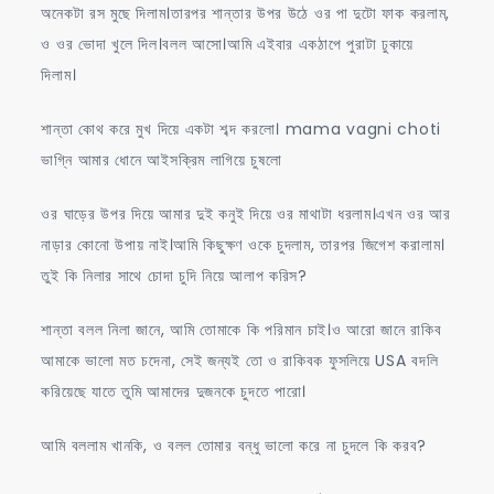
অনেকটা রস মুছে দিলাম।তারপর শান্তার উপর উঠে ওর পা দুটো ফাক করলাম,
ও ওর ভোদা খুলে দিল।বলল আসো।আমি এইবার একঠাপে পুরাটা ঢুকায়ে
দিলাম।
শান্তা কোথ করে মুখ দিয়ে একটা শব্দ করলো। mama vagni choti
ভাগ্নি আমার ধোনে আইসক্রিম লাগিয়ে চুষলো
ওর ঘাড়ের উপর দিয়ে আমার দুই কনুই দিয়ে ওর মাথাটা ধরলাম।এখন ওর আর
নাড়ার কোনো উপায় নাই।আমি কিছুক্ষণ ওকে চুদলাম, তারপর জিগেশ করালাম।
তুই কি নিলার সাথে চোদা চুদি নিয়ে আলাপ করিস?
শান্তা বলল নিলা জানে, আমি তোমাকে কি পরিমান চাই।ও আরো জানে রাকিব
আমাকে ভালো মত চদেনা, সেই জন্যই তো ও রাকিবক ফুসলিয়ে USA বদলি
করিয়েছে যাতে তুমি আমাদের দুজনকে চুদতে পারো।
আমি বললাম খানকি, ও বলল তোমার বন্ধু ভালো করে না চুদলে কি করব?