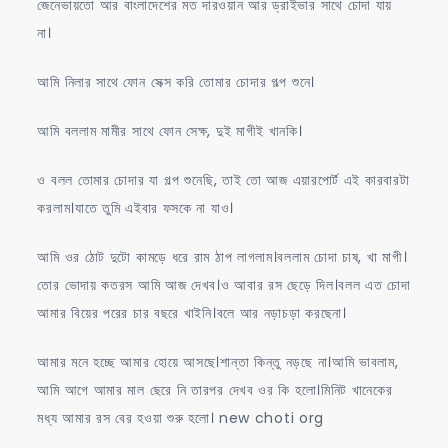
জেনেভায়তো আর বাংলাদেশের মত দারওয়ান আর ড্রাইভার সাথে চোদা যায়
না।
আমি নিলার সাথে ফোন সেক্স করি তোমার চোদার গল্প শুনে।
আমি বললাম মামীর সাথে ফোন সেক্ষ, দুই মাগীই খানকি।
ও বলল তোমার চোদার যা গল্প শুনেছি, তাই তো আজ এয়ারপোর্ট এই কারবারটা
করলাম।যাতে তুমি এইবার ফসকে না যাও।
আমি ওর ঠোট দুটো কামড়ে ধরে রাম ঠাপ লাগলাম।বললাম চোদা চাষ, খা মাগী।
তোর ভোদায় কতরস আমি আজ দেখব।ও আবার রস ছেড়ে দিল।বলল এত চোদা
আমার বিয়ের পরের চার বছরে খাইনি।বলে আর নড়াচড়া করছেনা।
আমার মনে হচ্ছে আমার হোয়ে আসছে।শান্তা কিন্তু নড়ছে না।আমি ভাবলাম,
আমি আগে আমার মাল ছেরে নি তারপর দেখব ওর কি হলো।মিনিট খানেকের
মধ্য আমার রস বের হওয়া শুরু হলো। new choti org