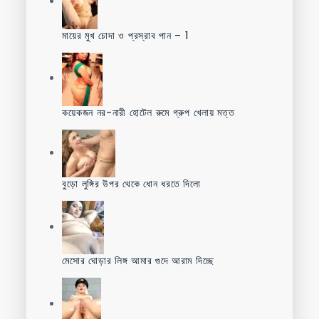
মায়ের মুখ চোদা ও প্রস্রাব পান – 1
কয়েকজন নর-নারী হোটেল রুমে গ্রুপ খেলায় মত্ত
বুড়ো লুঙ্গির উপর থেকে ধোন ধরতে দিলো
মেসোর ঘোড়ার লিঙ্গ আমার গুদে আরাম দিচ্ছে