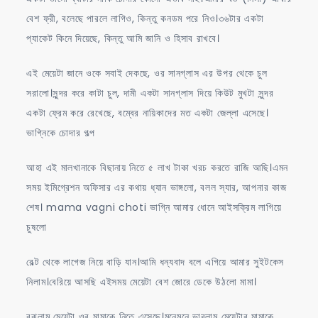
বেশ ফ্রী, বলেছে পারলে লাগিও, কিন্তু কনডম পরে নিও।৩৬টার একটা
প্যাকেট কিনে দিয়েছে, কিন্তু আমি জানি ও হিসাব রাখবে।
এই মেয়েটা জানে ওকে সবাই দেকছে, ওর সানগ্লাস এর উপর থেকে চুল
সরালো।সুন্দর করে কাটা চুল, দামী একটা সানগ্লাস দিয়ে কিউট মুখটা সুন্দর
একটা ফ্রেম করে রেখেছে, বম্বের নায়িকাদের মত একটা জেল্লা এসেছে।
ভাগ্নিকে চোদার গল্প
আহা এই মালখানাকে বিছানায় নিতে ৫ লাখ টাকা খরচ করতে রাজি আছি।এমন
সময় ইমিগ্রেশন অফিসার এর কথায় ধ্যান ভাঙ্গলো, বলল স্যার, আপনার কাজ
শেষ। mama vagni choti ভাগ্নি আমার ধোনে আইসক্রিম লাগিয়ে
চুষলো
বেল্ট থেকে লাগেজ নিয়ে বাড়ি যান।আমি ধন্যবাদ বলে এগিয়ে আমার সুইটকেস
নিলাম।বেরিয়ে আসছি এইসময় মেয়েটা বেশ জোরে ডেকে উঠলো মামা।
বুঝলাম মেয়েটা ওর মামাকে নিতে এসেছে।মনেমনে ভাবলাম মেয়েটার মামাকে