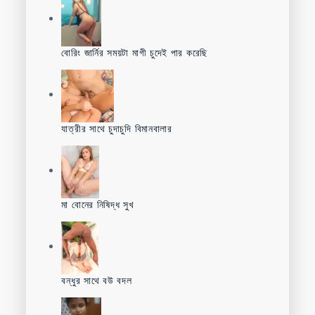
বোরিং জার্নির সময়টা মাগী চুদেই পার করেছি
যাত্রীর সাথে চুদাচুদি বিমানবালার
মা বোনের নিষিদ্ধ সুখ
বন্ধুর সাথে বউ বদল