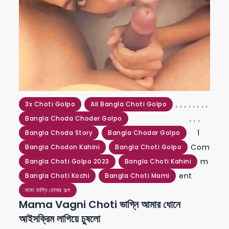
,
,
,
,
,
,
,
,
3x Choti Golpo
All Bangla Choti Golpo
,
,
,
Bangla Choda Choder Golpo
1
Bangla Choda Story
Bangla Chodar Golpo
Com
Bangla Chodon Kahini
Bangla Choti Golpo
m
Bangla Choti Golpo 2023
Bangla Choti Kahini
on
ent
Bangla Choti Kochi
Bangla Choti Mami
mama
মামা ভাগ্নি চোদার গল্প
Mama Vagni Choti ভাগ্নি আমার ধোনে
vagni
আইসক্রিম লাগিয়ে চুষলো
choti