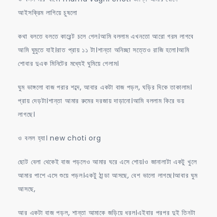
আইসক্রিম লাগিয়ে চুষলো
কথা বলতে বলতে কারেন্ট চলে গেল।আমি বললাম এখনতো আরো গরম লাগবে
আমি ঘুমুতে যাই।রাত প্রায় ১১ টা।শান্তা অনিচ্ছা সত্তেও রাজি হলো।আমি
শোবার দুএক মিনিটের মধ্যেই ঘুমিয়ে গেলাম।
ঘুম ভাঙ্গলো বাজ পরার শব্দে, আবার একটা বাজ পড়ল, ঘড়ির দিকে তাকালাম।
প্রায় দেড়টা।শান্তা আমার রুমের দরজায় দাড়ানো।আমি বললাম কিরে ভয়
লাগছে।
ও বলল হ্যা। new choti org
ছোট বেলা থেকেই বাজ পড়লেও আমার ঘরে এসে শোয়।ও জানালাটা একটু খুলে
আমার পাশে এসে শুয়ে পড়ল।একটু ঠান্ডা আসছে, বেশ ভালো লাগছে।আবার ঘুম
আসছে,
আর একটা বাজ পড়ল, শান্তা আমাকে জড়িয়ে ধরল।এইবার পরপর দুই তিনটা