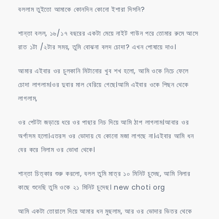
বললাম তুইতো আমাকে কোনদিন কোনো ইশারা দিসনি?
শান্তা বলল, ১৬/১৭ বছরের একটা মেয়ে নাইট গাউন পরে তোমার রুমে আসে
রাত ১টা /২টার সময়, তুমি বোঝনা বলদ চোদা? এখন পোষায়ে দাও।
আমার এইবার ওর চুলকানি মিটানোর খুব শখ হলো, আমি ওকে নিচে ফেলে
চোদা লাগলাম।ওর দুবার মাল বেরিয়ে গেছে।আমি এইবার ওকে পিছন থেকে
লাগলাম,
ওর পেটটা জড়ায়ে ধরে ওর পাছার নিচ দিয়ে আমি ঠাপ লাগলাম।আবার ওর
অর্গাসম হলো।এতরস ওর ভোদায় যে কোনো মজা লাগছে না।এইবার আমি ধন
বের করে নিলাম ওর ভোধা থেকে।
শান্তা চিত্কার শুরু করলো, বলল তুমি মাত্র ১০ মিনিট চুদেছ, আমি নিলার
কাছে শুনেছি তুমি ওকে ২১ মিনিট চুদেছ। new choti org
আমি একটা তোয়ালে দিয়ে আমার ধন মুছলাম, আর ওর ভোদার ভিতর থেকে