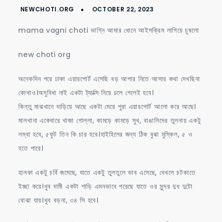
ভাগ্নি
আমার
mama vagni choti ভাগ্নি আমার ধোনে আইসক্রিম লাগিয়ে চুষলো
ধোনে
আইসক্রিম
new choti org
লাগিয়ে
চুষলো
অনেকদিন পরে ঢাকা এয়ারপোর্ট এসেছি বড় আপার নিতে আসার কথা দেখছিনা
কোথাও।অসুবিধা নাই একটা ট্যাক্সি নিয়ে চলে গেলেই হবে।
কিন্তু মাঝখানে দাড়িয়ে আছে একটা মেয়ে পুরা এয়ারপোর্ট আলো করে আছে।
মালখানা একেবারে খাজা গোল্লা, কামড়ে কামড়ে সুখ, বাঙালিদের তুলনায় একটু
লম্বা হবে, ৫ফুট তিন কি চার হবে।হাইহিলের জন্য ঠিক বুঝা মুস্কিল, ৫ ও
হতে পারে।
হালকা একটু চর্বি জমেছে, যাতে একটু তুলতুলে ভাব এসেছে, দেখলে চটকাতে
ইচ্ছা করে।খুব দামী একটা শাড়ি এমনভাবে পরেছে যাতে ওর সুন্দর দুধ দুটো
বোঝা যায়।খুব বড়না, ৩৪ সি হবে।