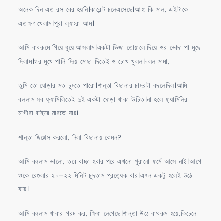
অনেক দিন এত রস বের হয়নি।কারেন্ট চলেএসেছে।আহা কি মাল, এইটাকে
এতক্ষণ খেলাম।পুরা ল্যাংরা আম।
আমি বাথরুমে গিয়ে ধুয়ে আসলাম।একটা ভিজা তোয়ালে দিয়ে ওর ভোদা পা মুছে
দিলাম।ওর মুখে পানি দিয়ে মোছা দিতেই ও চোখ খুলল।বলল মামা,
তুমি তো ঘোড়ার মত চুদতে পারো।শান্তা বিছানার চাদরটা বদলেদিল।আমি
বললাম সব ফ্যামিলিতেই দুই একটা ঘোড়া থাকা উচিত।না হলে ফ্যামিলির
মাগীরা বাইরে মারতে যায়।
শান্তা জিগ্গেস করলো, নিলা বিছানায় কেমন?
আমি বললাম ভালো, তবে বাচ্চা হবার পরে এখনো পুরানো ফর্মে আসে নাই।আগে
ওকে রেগুলার ২০–২২ মিনিট চুদতাম প্রত্যেক বার।এখন একটু হলেই উঠে
যায়।
আমি বললাম খাবার গরম কর, ক্ষিধা লেগেছে।শান্তা উঠে বাথরুম হয়ে,কিচেনে