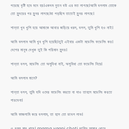
পরেছে বৃষ্টি হবে মনে হয়।একদম নুতন বউ এর মত লাগছে।আমি বললাম তোকে
তো সুন্দরের পর সুন্দর লাগছে।যা পড়ছিস তাতেই সুন্দর লাগছে।
শান্তা খুব খুশি হয়ে আমাকে আবার জড়িয়ে ধরল, বলল, তুমি খুশি হও নাই।
আমি বললাম আমি খুব খুশি হয়েছি।তুই এইবার একটা মডেলিং ফডেলিং কর।
দেশের মানুষ দেখুক তুই কি পরিমান সুন্দর।
শান্তা বলল, মডেলিং তো অসুবিধা নাই, অসুবিধা তো ফডেলিং নিয়ে।
আমি বললাম মানে?
শান্তা বলল, তুমি যদি ওদের ফডেলিং করতে না দাও তাহলে মডেলিং করতে
পারবেনা।
আমি ফাজলামি করে বললাম, তা হলে তো ডাবল লাভ।
ও বলল মার খাবে। mama vagni choti ভাগ্নি আমার ধোনে