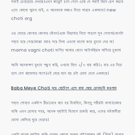
সবাই চেয়েচেয়ে দেখছে।এখন কারেন্ট চলে গেলে একে যে সবাই মিলে রেপ করবে
এতে কোনো সন্দেহ নাই, এ অনেককে মজাও দিতে পারবে একসাথে। new
choti org
এর দেহের কোনায় কোনায় যৌবন।একে বিছানায় নিতে পারলে সুখ পেতাম।ধোনটা
শক্ত হয়ে গেছে।বাচ্চা হবার পরে নিলা এখনো ভালো করে চুদতে দেয় না।
mama vagni choti ভাগ্নি আমার ধোনে আইসক্রিম লাগিয়ে চুষলো
আমি অনেকক্ষণ চুদতে পছন্দ করি, এখনো দিনে ২/৩ বার করি।২ বার এর নিচে
হলে বেশ ঝামেলায় লাগে।এই মেয়ে মনে হয় ৪টা চোদা দেবে একবারে।
Baba Meye Choti দূরে হোটেলে এসে বাবা মেয়ে চোদাচুদি করলাম
শক্ত পোক্ত একটাশ রীর।দেখে মনে হয় বিবাহিত, কিন্তু শরীরটা খাসা।ঢাকায়
নাকি এখন চোদার শহর, অনেক ব্যাটাই বিদেশে চাকরি করে, ওদের বউমাগীরা
ভোদা কেলিয়ে ঘুরে বেড়ায়।
একটা ভালো ব্যাটার নাকি চোদার কোনো অভাব নাই।আমার বউ (নিলা) আবার