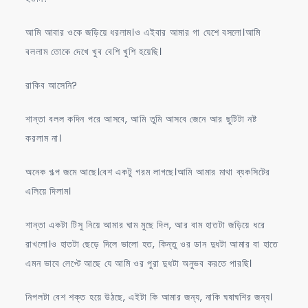
আমি আবার ওকে জড়িয়ে ধরলাম।ও এইবার আমার গা ঘেশে বসলো।আমি
বললাম তোকে দেখে খুব বেশি খুশি হয়েছি।
রাকিব আসেনি?
শান্তা বলল কদিন পরে আসবে, আমি তুমি আসবে জেনে আর ছুটিটা নষ্ট
করলাম না।
অনেক গল্প জমে আছে।বেশ একটু গরম লাগছে।আমি আমার মাথা ব্যকসিটের
এলিয়ে দিলাম।
শান্তা একটা টিসু নিয়ে আমার ঘাম মুছে দিল, আর বাম হাতটা জড়িয়ে ধরে
রাখলো।ও হাতটা ছেড়ে দিলে ভালো হত, কিন্তু ওর ডান দুধটা আমার বা হাতে
এমন ভাবে লেপ্টে আছে যে আমি ওর পুরা দুধটা অনুভব করতে পারছি।
নিপলটা বেশ শক্ত হয়ে উঠছে, এইটা কি আমার জন্য, নাকি ঘষাঘশির জন্য।