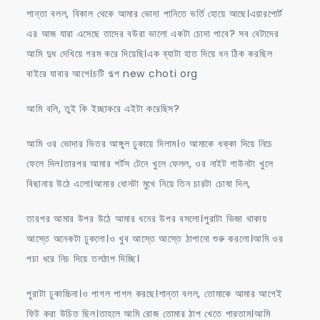
শান্তা বলল, বিকাল থেকে আমার ভোদা পানিতে ভর্তি হোয়ে আছে।এয়ারপোর্ট
এর আজ যারা এসেছে তাদের বউরা ভালো একটা চোদা পাবে? সব বেটাদের
আমি দুধ দেখিয়ে গরম করে দিয়েছি।এক ব্যাটা হাত দিয়ে ধন ঠিক করছিল
বাইরে যাবার আগে।চটি গল্প new choti org
আমি বলি, তুই কি ইচ্ছাকরে এইটা করেছিস?
আমি ওর ভোদার ভিতর আঙ্গুল ঢুকায়ে দিলাম।ও আমাকে ধক্কা দিয়ে নিচে
ফেলে দিল।তারপর আমার শর্টস টেনে খুলে ফেলল, ওর নাইট গাউনটা খুলে
বিছানায় উঠে এলো।আমার ধোনটা মুখে নিয়ে তিন চারটা চোষা দিল,
তারপর আমার উপর উঠে আমার ধনের উপর বসলো।পুরাটা ভিজা থাকায়
আস্তে অনেকটা ঢুকলো।ও খুব আস্তে আস্তে ঠাপানো শুরু করলো।আমি ওর
পচা ধরে নিচ দিয়ে তলঠাপ দিচ্ছি।
পুরাটা ঢুকাচ্চিনা।ও পাগল পাগল করছে।শান্তা বলল, তোমাকে আমার আগেই
ফিট করা উচিত ছিল।তাহলে আমি রোজ তোমার ঠাপ খেতে পারতাম।আমি