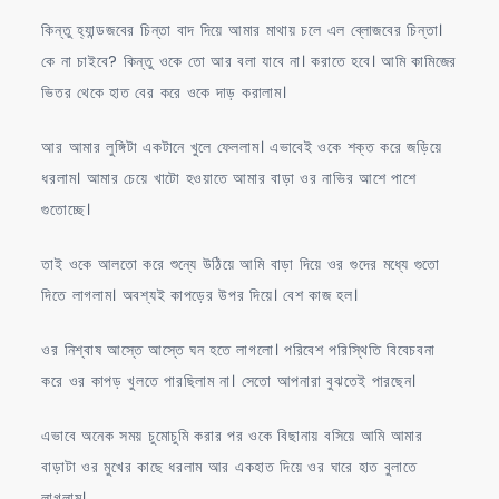
কিন্তু হ্যান্ডজবের চিন্তা বাদ দিয়ে আমার মাথায় চলে এল ব্লোজবের চিন্তা।
কে না চাইবে? কিন্তু ওকে তো আর বলা যাবে না। করাতে হবে। আমি কামিজের
ভিতর থেকে হাত বের করে ওকে দাড় করালাম।
আর আমার লুঙ্গিটা একটানে খুলে ফেললাম। এভাবেই ওকে শক্ত করে জড়িয়ে
ধরলাম। আমার চেয়ে খাটো হওয়াতে আমার বাড়া ওর নাভির আশে পাশে
গুতোচ্ছে।
তাই ওকে আলতো করে শুন্যে উঠিয়ে আমি বাড়া দিয়ে ওর গুদের মধ্যে গুতো
দিতে লাগলাম। অবশ্যই কাপড়ের উপর দিয়ে। বেশ কাজ হল।
ওর নিশ্বাষ আস্তে আস্তে ঘন হতে লাগলো। পরিবেশ পরিস্থিতি বিবেচবনা
করে ওর কাপড় খুলতে পারছিলাম না। সেতো আপনারা বুঝতেই পারছেন।
এভাবে অনেক সময় চুমোচুমি করার পর ওকে বিছানায় বসিয়ে আমি আমার
বাড়াটা ওর মুখের কাছে ধরলাম আর একহাত দিয়ে ওর ঘারে হাত বুলাতে
লাগলাম।