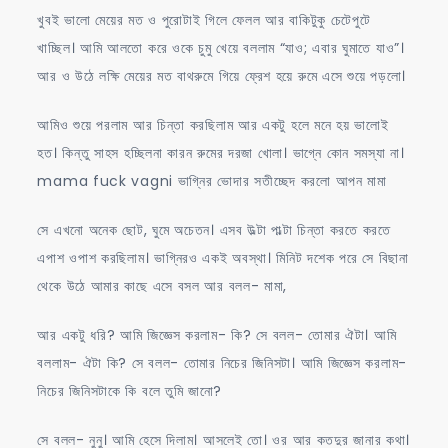
খুবই ভালো মেয়ের মত ও পুরোটাই গিলে ফেলল আর বাকিটুকু চেটেপুটে
খাচ্ছিল। আমি আলতো করে ওকে চুমু খেয়ে বললাম “যাও; এবার ঘুমাতে যাও”।
আর ও উঠে লক্ষি মেয়ের মত বাথরুমে গিয়ে ফ্রেশ হয়ে রুমে এসে শুয়ে পড়লো।
আমিও শুয়ে পরলাম আর চিন্তা করছিলাম আর একটু হলে মনে হয় ভালোই
হত। কিন্তু সাহস হচ্ছিলনা কারন রুমের দরজা খোলা। ভাগ্নে কোন সমস্যা না।
mama fuck vagni ভাগ্নির ভোদার সতীচ্ছেদ করলো আপন মামা
সে এখনো অনেক ছোট, ঘুমে অচেতন। এসব উল্টা পাল্টা চিন্তা করতে করতে
এপাশ ওপাশ করছিলাম। ভাগ্নিরও একই অবস্থা। মিনিট দশেক পরে সে বিছানা
থেকে উঠে আমার কাছে এসে বসল আর বলল- মামা,
আর একটু ধরি? আমি জিজ্ঞেস করলাম- কি? সে বলল- তোমার ঐটা। আমি
বললাম- ঐটা কি? সে বলল- তোমার নিচের জিনিসটা। আমি জিজ্ঞেস করলাম-
নিচের জিনিসটাকে কি বলে তুমি জানো?
সে বলল- নুনু। আমি হেসে দিলাম। আসলেই তো। ওর আর কতদুর জানার কথা।