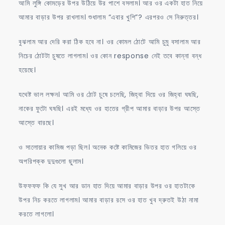
আমি লুঙ্গি কোমড়ের উপর উঠিয়ে উর পাশে বসলাম। আর ওর একটা হাত নিয়ে
আমার বাড়ার উপর রাখলাম। শুধালাম “এবার খুশি”? এরপরও সে নিরুত্তর।
বুঝলাম আর দেরি করা ঠিক হবে না। ওর কোমল ঠোটে আমি চুমু বসালাম আর
নিচের ঠোটটা চুষতে লাগলাম। ওর কোন response নেই তবে কান্না বন্ধ
হয়েছে।
যথেষ্ট ভাল লক্ষন। আমি ওর ঠোট চুষে চলেছি, জিহ্বা দিয়ে ওর জিহ্বা ঘষছি,
নাকের ফুটো ঘষছি। এরই মধ্যে ওর হাতের গ্রীপ আমার বাড়ার উপর আস্তে
আস্তে বারছে।
ও সালোয়ার কামিজ পড়া ছিল। অনেক কষ্টে কামিজের ভিতর হাত গলিয়ে ওর
অপরিপক্ক দুদুগুলো ছুলাম।
উফফফফ কি যে সুখ আর ডান হাত দিয়ে আমার বাড়ার উপর ওর হাতটাকে
উপর নিচ করতে লাগলাম। আমার বাড়ার রসে ওর হাত খুব দ্রুতই উঠা নামা
করতে লাগলো।