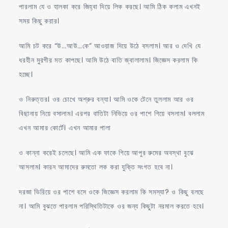
পারলাম যে ও হালকা করে জিহ্বা দিয়ে লিক করছে। আমি ঠিক কলাম এখনই
সময় কিছু করার।
আমি চট করে “উ…আউ…কে” আওয়াজ দিয়ে উঠে বসলাম। আর ও দেখি যে
ধরহীন মুরগীর মত কাপছে। আমি উঠে বাতি জ্বালালাম। জিজ্ঞেস করলাম কি
হচ্ছে।
ও নিরুত্তর। ওর চোখে অশ্রুর বন্যা। আমি ওকে টেনে তুললাম আর ওর
বিছানায় নিয়ে বসালাম। এরপর বাতিটা নিভিয়ে ওর পাশে গিয়ে বসলাম। বললাম
এখন আমার কোর্টে। এখন আমার পালা
ও কান্না করেই চলেছে। আমি এক ফাকে গিয়ে আপুর রুমের অবস্থা বুঝে
আসলাম। কারন আমাদের রুমতো লক করা যুক্তি সংগত হবে না।
দরজা ভিরিয়ে ওর পাশে বসে ওকে জিজ্ঞেস করলাম কি সমস্যা? ও কিছু বলছে
না। আমি বুঝতে পারলাম পরিস্থিতিটাকে ওর জন্য কিছুটা নরমাল করতে হবে।