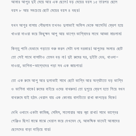
আমার আপুর দুই মেয়ে আর এক ছেলে। বড় মেয়ের বয়স ১৫ তারপর ছেলে
বয়স ৮ আর সবচেয়ে ছোট মেয়ের বয়স ৪ বছর।
যখন আপুর বাসায় পৌছলাম তখনও দুলাভাই অফিস থেকে আসেনি। ফ্রেশ হয়ে
খাওয়া দাওয়া করে কিছুক্ষন আপু আর ভাগ্নে ভাগ্নিদের সাথে আড্ডা মারলাম।
কিন্তু পানি যেভাবে গড়াতে শুরু করল সেটা বলা দরকার। আপুদের সংসার ছোট
তো সেই সাথে বাসাটাও তেমন বড় না। দুই রুমের ঘর, দুইটা বেড, খাওদা-
দাওয়া, ভাগিনা-ভাগ্নেদের পড়া সব এক জায়গায়।
তো এক রুমে আপু আর দুলাভাই সাথে ছোট ভাগ্নি আর অন্যটাতে বড় ভাগ্নি
ও ভাগিনা থাকে। রুমের বাইরে ওদের বাথরুম। তো দুপুরে ফ্রেশ হতে গিয়ে যখন
বাথরুমে যাই হঠাৎ খেয়াল যায় এক কোনায় বালতিতে রাখা কাপড়ের দিকে।
দেখি ওখানে একটা কামিজ, সেমিস, সালোয়ার আর ব্রা রাখা। সাথে ভাগ্নের
গেঞ্জিও ছিল। মাঝে মাঝে খেয়াল করে দেখবেন যে, আকষ্মিক ভাবেই আমাদের
ছেলেদের বাড়া দাড়িয়ে যায়।