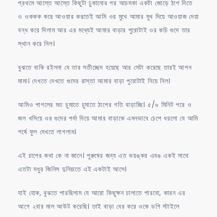
প্রথমে আস্তে আস্তে কিছুটা ঢুকানোর পর আচমকা একটা জোড়ে ঠাপ দিতে
ও ওককক করে আওয়ার করতেই আমি ওর মুখে আমার মুখ দিয়ে আওয়াজ দেয়া
বন্ধ করে দিলাম আর এর মধ্যেই আমার বাড়ার পুরোটাই ওর কচি গুদে তার
স্থান করে নিল।
বুঝতে বাকি রইলনা যে তার সতীচ্ছেদ হয়েছে আর সেটা করেছে তারই আপন
মামা। দেখতে দেখতে গুদের রাস্তা আমার বাড়া পুরোটাই নিয়ে নিল।
আমিও পাগলের মত চুমাতে চুমাতে ঠাপের গতি বাড়াচ্ছি। ৫/৬ মিনিট পরে ও
জল খসিয়ে ওর গুদের পর্দা দিয়ে আমার বাড়াকে এমনভাবে চেপে ধরলো যে আমি
শর্ষে ফুল দেখতে লাগলাম।
এই চাপের কথা কে না জানে। পুরুষের জন্য এত ভয়ঙ্কর এবঙ একই সাথে
এতটা মধুর জিনিস দুনিয়াতে এই একটাই আসে।
যাই হোক, বুঝতে পারছিলাম যে আরো কিছুক্ষন চালাতে পারবো, কারন এর
আগে ২বার মাল আউট করেছি। তাই বাড়া বের করে ওকে ডগি স্টাইলে