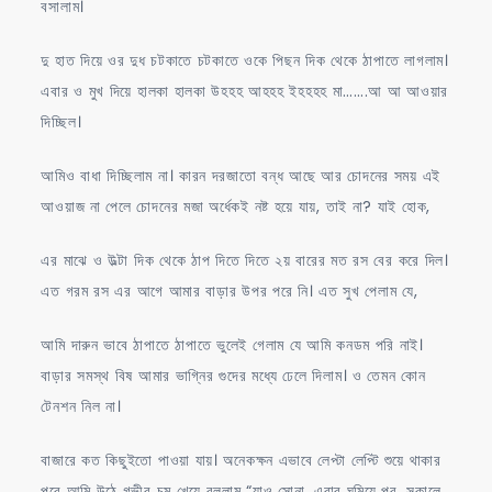
বসালাম।
দু হাত দিয়ে ওর দুধ চটকাতে চটকাতে ওকে পিছন দিক থেকে ঠাপাতে লাগলাম।
এবার ও মুখ দিয়ে হালকা হালকা উহহহ আহহহ ইহহহহ মা…….আ আ আওয়ার
দিচ্ছিল।
আমিও বাধা দিচ্ছিলাম না। কারন দরজাতো বন্ধ আছে আর চোদনের সময় এই
আওয়াজ না পেলে চোদনের মজা অর্ধেকই নষ্ট হয়ে যায়, তাই না? যাই হোক,
এর মাঝে ও উল্টা দিক থেকে ঠাপ দিতে দিতে ২য় বারের মত রস বের করে দিল।
এত গরম রস এর আগে আমার বাড়ার উপর পরে নি। এত সুখ পেলাম যে,
আমি দারুন ভাবে ঠাপাতে ঠাপাতে ভুলেই গেলাম যে আমি কনডম পরি নাই।
বাড়ার সমস্থ বিষ আমার ভাগ্নির গুদের মধ্যে ঢেলে দিলাম। ও তেমন কোন
টেনশন নিল না।
বাজারে কত কিছুইতো পাওয়া যায়। অনেকক্ষন এভাবে লেপ্টা লেপ্টি শুয়ে থাকার
পরে আমি উঠে গভীর চুমু খেয়ে বললাম “যাও সোনা, এবার ঘুমিয়ে পর, সকালে