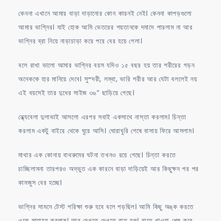
কেননা এখানে আমার বাড়া দাড়ানোর কোন কারনই নেই। কেননা কাপড়গুলো
আমার ভাগ্নির। যাই হোক আমি ভেতরের শয়তানকে দমাদে পারলাম না আর
ভাগ্নির ব্রা নিয়ে নাড়াচাড়া করে পরে বের হয়ে গেলা।
বলে রাখা ভালো আমার ভাগ্নির বয়স যদিও ১৫ বছর হয় তার শরীরের গড়ন
অনেককে হার মানিয়ে দেবে। সুস্দরী, লম্বা, ভারি শরীর আর যেটা বললেই নয়
এই বয়সেই তার দুধের সাইজ ৩৬” ছাড়িয়ে গেছে।
ন্ধ্যেবেলা দুলাভাই আসলো এরপর সবাই একসাথে নাস্তা করলাম। চিন্তা
করলাম একটু বাইরে থেকে ঘুরে আসি। ঘোরাঘুরি শেষে বাসায় ফিরে আসলাম।
মাথার এক কোনায় বাথরুমের ঘটনা তখনও রয়ে গেছে। চিন্তা করতে
চাচ্ছিলামনা তারপরও অদ্ভুত এক কারনে বাড়া দাড়িয়েই আর কিছুক্ষন পর পর
কামজুস বের হচ্ছে।
ভাগ্নির সামনে টেস্ট পরিক্ষা শুরু হবে বলে পড়ছিল। আমি কিছু অঙ্ক করতে
ওকে সাহায্য করলাম। আর দেখতে দেখতে রাত হল। রাতে খাওয়া শেষ করে