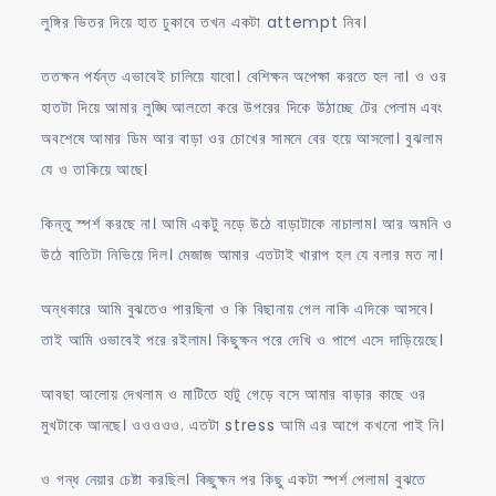
লুঙ্গির ভিতর দিয়ে হাত ঢুকাবে তখন একটা attempt নিব।
ততক্ষন পর্যন্ত এভাবেই চালিয়ে যাবো। বেশিক্ষন অপেক্ষা করতে হল না। ও ওর
হাতটা দিয়ে আমার লুঙ্ঘি আলতো করে উপরের দিকে উঠাচ্ছে টের পেলাম এবং
অবশেষে আমার ডিম আর বাড়া ওর চোখের সামনে বের হয়ে আসলো। বুঝলাম
যে ও তাকিয়ে আছে।
কিন্তু স্পর্শ করছে না। আমি একটু নড়ে উঠে বাড়াটাকে নাচালাম। আর অমনি ও
উঠে বাতিটা নিভিয়ে দিল। মেজাজ আমার এতটাই খারাপ হল যে বলার মত না।
অন্ধকারে আমি বুঝতেও পারছিনা ও কি বিছানায় গেল নাকি এদিকে আসবে।
তাই আমি ওভাবেই পরে রইলাম। কিছুক্ষন পরে দেখি ও পাশে এসে দাড়িয়েছে।
আবছা আলোয় দেখলাম ও মাটিতে হাটু গেড়ে বসে আমার বাড়ার কাছে ওর
মুখটাকে আনছে। ওওওওও. এতটা stress আমি এর আগে কখনো পাই নি।
ও গন্ধ নেয়ার চেষ্টা করছিল। কিছুক্ষন পর কিছু একটা স্পর্শ পেলাম। বুঝতে