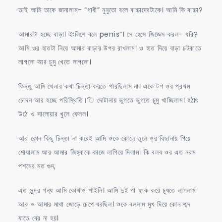
তাই আমি তাকে জানালাম- “গাধী” নুনুতো বলে বাচ্চাদেরটাকে। আমি কি বাচ্চা?
আমারটা হচ্ছে বাড়া। ইংলিশে বলে penis”। সে হেসে জিজ্ঞেস করল- ধরি?
আমি ওর হাতটা নিয়ে আমার বাড়ার উপর রাখলাম। ও হাত দিয়ে বাড়া চটকাতে
লাগলো আর চুমু খেতে লাগলো।
কিন্তু আমি খেলার কথা চিন্তা করতে পারছিলাম না। একে টগ ওর প্রথম
চোদন আর হচ্ছে পরিস্থিতি।ি দোটানায় ভুগতে ভুগতে চুমু খাচ্ছিলাম। হঠাৎ
উঠে ও সালোয়ার খুলে ফেলল।
আর কোন কিছু চিন্তা না করেই আমি ওকে কোলে তুলে ওর বিছানায় গিয়ে
শোয়ালাম আর আমার জিহ্বাকে কাজে লাগিয়ে দিলাম। কি বলব ওর এত নরম
পশমের মত গুদ,
এত সুন্দর গন্ধ আমি কোথাও পাইনি। আমি দুই পা ফাক করে চুষতে লাগলাম
আর ও আমার মাথা জোড়ে চেপে ধরছিল। ওকে বললাম মুখ দিয়ে কোন শব্দ
যাতে বের না হয়।