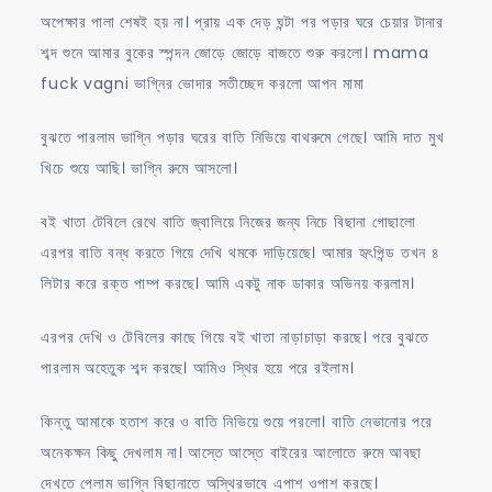
অপেক্ষার পালা শেষই হয় না। প্রায় এক দেড় ঘন্টা পর পড়ার ঘরে চেয়ার টানার
শব্দ শুনে আমার বুকের স্পন্দন জোড়ে জোড়ে বাজতে শুরু করলো। mama
fuck vagni ভাগ্নির ভোদার সতীচ্ছেদ করলো আপন মামা
বুঝতে পারলাম ভাগ্নি পড়ার ঘরের বাতি নিভিয়ে বাথরুমে গেছে। আমি দাত মুখ
খিচে শুয়ে আছি। ভাগ্নি রুমে আসলো।
বই খাতা টেবিলে রেথে বাতি জ্বালিয়ে নিজের জন্য নিচে বিছানা গোছালো
এরপর বাতি বন্ধ করতে গিয়ে দেখি থমকে দাড়িয়েছে। আমার হৃৎপিন্ড তখন ৪
লিটার করে রক্ত পাম্প করছে। আমি একটু নাক ডাকার অভিনয় করলাম।
এরপর দেখি ও টেবিলের কাছে গিয়ে বই খাতা নাড়াচাড়া করছে। পরে বুঝতে
পারলাম অহেতুক শব্দ করছে। আমিও স্থির হয়ে পরে রইলাম।
কিন্তু আমাকে হতাশ করে ও বাতি নিভিয়ে শুয়ে পরলো। বাতি নেভানোর পরে
অনেকক্ষন কিছু দেখলাম না। আস্তে আস্তে বাইরের আলোতে রুমে আবছা
দেখতে পেলাম ভাগ্নি বিছানাতে অস্থিরভাবে এপাশ ওপাশ করছে।