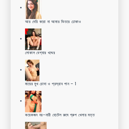
আর দেরি করো না আমার ভিতরে ঢোকাও
লোকাল বেশ্যার খদ্দের
মায়ের মুখ চোদা ও প্রস্রাব পান – 1
কয়েকজন নর-নারী হোটেল রুমে গ্রুপ খেলায় মত্ত