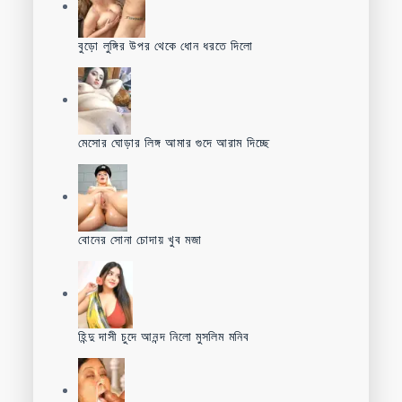
বুড়ো লুঙ্গির উপর থেকে ধোন ধরতে দিলো
মেসোর ঘোড়ার লিঙ্গ আমার গুদে আরাম দিচ্ছে
বোনের সোনা চোদায় খুব মজা
হিন্দু দাসী চুদে আনন্দ নিলো মুসলিম মনিব