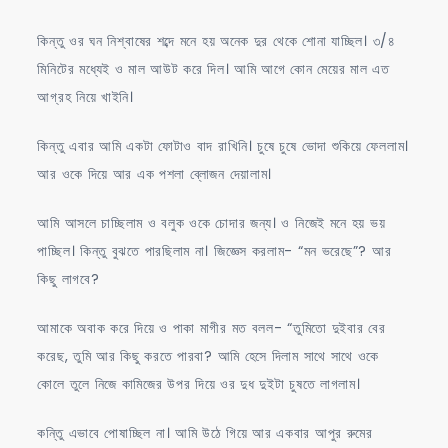
কিন্তু ওর ঘন নিশ্বাষের শব্দে মনে হয় অনেক দুর থেকে শোনা যাচ্ছিল। ৩/৪
মিনিটের মধ্যেই ও মাল আউট করে দিল। আমি আগে কোন মেয়ের মাল এত
আগ্রহ নিয়ে খাইনি।
কিন্তু এবার আমি একটা ফোটাও বাদ রাখিনি। চুষে চুষে ভোদা শুকিয়ে ফেললাম।
আর ওকে দিয়ে আর এক পশলা ব্লোজন দেয়ালাম।
আমি আসলে চাচ্ছিলাম ও বলুক ওকে চোদার জন্য। ও নিজেই মনে হয় ভয়
পাচ্ছিল। কিন্তু বুঝতে পারছিলাম না। জিজ্ঞেস করলাম- “মন ভরেছে”? আর
কিছু লাগবে?
আমাকে অবাক করে দিয়ে ও পাকা মাগীর মত বলল- “তুমিতো দুইবার বের
করেছ, তুমি আর কিছু করতে পারবা? আমি হেসে দিলাম সাথে সাথে ওকে
কোলে তুলে নিজে কামিজের উপর দিয়ে ওর দুধ দুইটা চুষতে লাগলাম।
কন্তিু এভাবে পোষাচ্ছিল না। আমি উঠে গিয়ে আর একবার আপুর রুমের