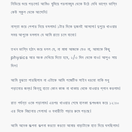
নিভিয়ে শুয়ে পড়লো। আমিও ঘুমিয়ে পরলামঘুম থেকে উঠে দেখি ভাগ্নে ভাগ্নি
কেউ স্কুল থেকে আসেনি।
নাস্তা করে পেপার নিয়ে বসলাম। ১টার দিকে দুজনই আসলো। দুপুরে খাওয়ার
সময় আপুকে বললাম যে আমি রাতে চলে যাবো।
তখন ভাগ্নি হঠাৎ করে বলল যে, না মামা আজকে যেও না, আমাকে কিছু
physics আর অংক দেখিয়ে দিতে হবে, ২/৩ দিন থেকে যাও। আপুও সায়
দিল।
আমি বুঝতে পারছিলাম না এটাকে আমি পজেটিভ সাইন ধরবো নাকি শুধু
পড়ানোর জন্য। কিন্তু হাতে কোন কাজ না থাকায় থেকে যাওয়ার প্লান করলাম।
রাত পর্যন্ত ওকে পড়ালাম। এরপর খাওয়ার শেষে হালকা গল্পগুজব করে ১২:৩০
এর দিকে বিছানায় গেলাম। ও যথারীতি পড়ার রুমে পড়ছে।
আমি অনেক জল্পনা কল্পনা করতে করতে আমার বাড়াটাকে হাত দিয়ে ঘসছিলাম।