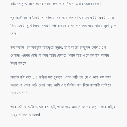
কন্ডিশন বুঝে এসে রুমের দরজা লক করে দিলাম। এবার জমবে খেলা।
প্রথমেই ওর কামিজটা গা গলিয়ে বের করে নিলাম। ওর দুধ দুইটা একটা হাতে
নিয়ে একটা মুখে নিয়ে খেলছি। কচি মেয়ের দুধের কস বের হয়ে আমার মুখে ঢুকে
গেল।
উফফফফ!! কি বিদঘুটে তিতকুটে স্বাধ, তাই আরো কিছুক্ষন ভোদার রস
খেলাম। এরপর দেরি না করে আমি ফ্লোরে শুলাম আর ওকে বললাম আমার
উপর বসতে।
অনেক কষ্ট করে ১.৫ ইঞ্চির মত ঢুকলো। এমন কচি গুদ যে ও আর কষ্ট সহ্য
করতে না পেরে উঠে গেল। তাই আমি এই স্টাইল বাদ দিয়ে বাংগালী স্টাইলে
চলে গেলাম।
ওকে শুই পা দুটো ভালো করে ছড়িয়ে আস্তে আস্তে আমার বাড়া রসের হাড়ির
মধ্যে ঠেলতে লাগলাম।