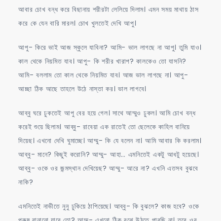
আবার চোখ বন্ধ করে বিছানায় শরীরটা লেলিয়ে দিলাম। এমন সময় মাথায় ঠাস
করে কে যেন বারি মারল। চোখ খুলতেই দেখি আপু।
আপু- কিরে ভাই আজ স্কুলে যাবিনা? আমি- ভাল লাগছে না আপু। তুমি যাও।
কাল থেকে নিয়মিত যাব। আপু- কি শরীর খারাপ? কালকেও তো যাসনি?
আমি- বললাম তো কাল থেকে নিয়মিত যাব। আজ ভাল লাগছে না। আপু-
আচ্ছা ঠিক আছে তাহলে উঠে নাস্তা কর। ভাল লাগবে।
আব্বু ঘরে ঢুকতেই আপু বের হয়ে গেল। সাথে আম্মুও ঢুকল। আমি চোখ বন্ধ
করেই শুয়ে ছিলাম। আব্বু- রাবেয়া এক রাতেই তো ছেলেকে কাহিল বানিয়ে
দিয়েছ। এখনো দেখি ঘুমাচ্ছে। আম্মু- কি যে বলেন না। আমি আবার কি করলাম।
আব্বু- মানে? কিছুই করোনি? আম্মু- আহা… এমনিতেই একটু আধটু হয়েছে।
আব্বু- ওকে ওর জন্মস্থান দেখিয়েছ? আম্মু- আরে না? এখনি এতসব বুঝবে
নাকি?
এমনিতেই নাভীতে নুনু ঢুকিয়ে ঠাপিয়েছে। আব্বু- কি বুঝলে? কাজ হবে? ওকে
পুরুষ বানানো যাবে তো? আম্মু- এখনো ঠিক বুঝে উঠতে পারছি না। তবে ওর