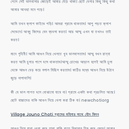
গেলে সেই ভালবাসার জোড়েই আমার বেঁচে থাকা। ছোট বেলার কিছু কিছু কথা
আমার আবছা মনে পড়ে।
আমি তখন ক্লাশ ফাইভে পড়ি। আমরা গ্রামে থাকতাম। আপু পড়ত ক্লাশ
সেভেনে। আব্বু কিসের যেন ব্যবসা করত। আর আম্মু এখন যা তখনও তাই
করত।
মানে গৃহিনী। আমি আগুন নিয়ে খেলতে খুব ভালবাসতাম। আম্মু যখন রান্না
করত আমি চুলার পাশে বসে থাকতাম।আম্মু চোখের আড়াল হলেই আমি চুলা
থেকে আগুন বেড় করে মশাল মিছিল করতাম। কাঠির মধ্যে আগুন নিয়ে উঠান
জুড়ে দাপাদাপি।
কী যে ভাল লাগত বলে বোঝানো যাবে না। গ্রামে একটা কথা প্রচলিত আছে।
ছোট বাচ্চাদের নাকি আগুন নিয়ে খেলা করা ঠিক না। newchotiorg
Village Jouno Choti গ্রামের মহিলার সাথে যৌন মিলন
আগুন নিয়ে যারা খেলা করে তারা নাকি রাতে বিছানায় হিসু করে ফেলে। আমার