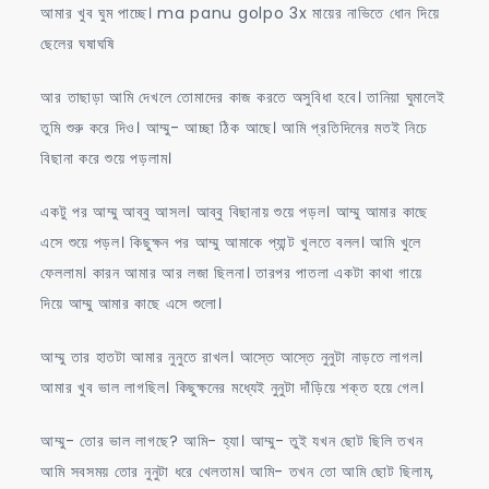
আমার খুব ঘুম পাচ্ছে। ma panu golpo 3x মায়ের নাভিতে ধোন দিয়ে
ছেলের ঘষাঘষি
আর তাছাড়া আমি দেখলে তোমাদের কাজ করতে অসুবিধা হবে। তানিয়া ঘুমালেই
তুমি শুরু করে দিও। আম্মু- আচ্ছা ঠিক আছে। আমি প্রতিদিনের মতই নিচে
বিছানা করে শুয়ে পড়লাম।
একটু পর আম্মু আব্বু আসল। আব্বু বিছানায় শুয়ে পড়ল। আম্মু আমার কাছে
এসে শুয়ে পড়ল। কিছুক্ষন পর আম্মু আমাকে প্যান্ট খুলতে বলল। আমি খুলে
ফেললাম। কারন আমার আর লজা ছিলনা। তারপর পাতলা একটা কাথা গায়ে
দিয়ে আম্মু আমার কাছে এসে শুলো।
আম্মু তার হাতটা আমার নুনুতে রাখল। আস্তে আস্তে নুনুটা নাড়তে লাগল।
আমার খুব ভাল লাগছিল। কিছুক্ষনের মধ্যেই নুনুটা দাঁড়িয়ে শক্ত হয়ে গেল।
আম্মু- তোর ভাল লাগছে? আমি- হ্যা। আম্মু- তুই যখন ছোট ছিলি তখন
আমি সবসময় তোর নুনুটা ধরে খেলতাম। আমি- তখন তো আমি ছোট ছিলাম,