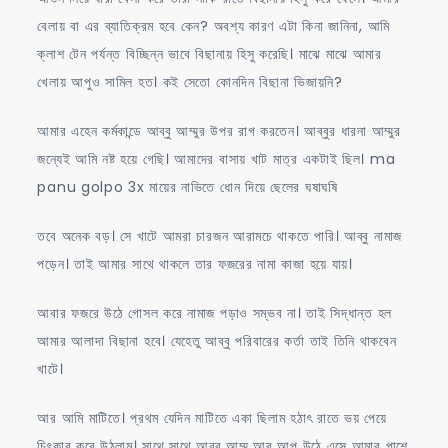
বেলায় বা এর ব্যাতিক্রম হবে কেন? অবশ্য কারণ এটা কিনা জানিনা, আমি
ক্লাশ টেন পর্যন্ত বিচ্ছিন্ন ভাবে বিছানায় হিসু করেছি। মাঝে মাঝে আমার
খেলায় আপুও সামিল হত। কই সেতো কোনদিন বিছানা ভিজায়নি?
আমার এহেন কর্মকান্ডে আব্বু আম্মুর উপর রাগ করতেন। আব্বুর ধারনা আম্মুর
জন্যেই আমি নষ্ট হয়ে গেছি। আমাদের বাসায় খাট মাত্র একটাই ছিল। ma
panu golpo 3x মায়ের নাভিতে ধোন দিয়ে ছেলের ঘষাঘষি
তবে অনেক বড়। সে খাটে আমরা চারজন আরামচে থাকতে পারি। আব্বু নামাজ
পড়েন। তাই আমার সাথে থাকলে তার ফজরের নামা কাজা হয়ে যায়।
আবার ফজরে উঠে গোসল করে নামাজ পড়াও সম্ভব না। তাই সিদ্ধান্ত হল
আমার আলাদা বিছানা হবে। যেহেতু আব্বু পরিবারের কর্তা তাই তিনি থাকবেন
খাটে।
আর আমি মাটিতে। প্রথম যেদিন মাটিতে একা ছিলাম হঠাৎ রাতে ভয় পেয়ে
চিৎকার করে উঠলাম। সাথে সাথে আব্বু আম্মু আর আপু উঠে এসে আমার পাশে