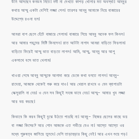
উনি আসছেন কনডম নিতে। নদী না দেখতে কাপড় খোলার মত অবস্থা। আব্বুর
কথায় আম্মু একটা বেশিই লজ্জা পেল। তারপর আব্বু আমাকে নিয়ে বাজারের
উদ্দেশ্যে রওনা হল।
আমরা বাপ ছেলে হেঁটে বাজারে গেলাম। বাজারে গিয়ে আব্বু অনেক ফল কিনল।
আর আমার পছন্দের মিষ্টি কিনলেন। রাত আটটা নাগাদ আমরা বাড়িতে ফিরলাম।
বাড়িতে ফিরেই আম্মু ভাত বাড়তে লাগল। আমি, আম্মু, আব্বু আর আপু
একসাথে বসে ভাত খেলাম।
খাওয়া শেষে আব্বু আম্মুকে আলাদা করে ডেকে কথা বলতে লাগল। আব্বু-
রাবেয়া, আজকে থেকেই শুরু করে দাও। আর খেয়াল রাখবে ও যেন ব্যাপারটা
সেক্সুয়ালি না নেয়। ও যেন সব কিছুই সহজ ভাবে নেয়। আম্মু- আমার খুব লজ্জা
আর ভয় করছে।
কিভাবে কি করব কিছুই বুঝে উঠতে পারছি না। আব্বু- নিজের ছেলের কাছে ভয়
বা লজ্জা কিসের? আর শোন আজকে এত গভীরে যেও না। আস্তে আস্তে ওর
মধ্যে পুরুষত্ব জাগিয়ে তুলবে। বেশি তাড়াহুড়ার কিছু নেই। আর এখন শুয়ে পড়।