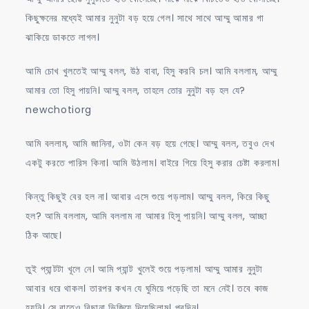
কিছুক্ষনের মধ্যেই আমার নুনুটা বড় হয়ে গেল। সাথে সাথে আম্মু আমার গা
ঝাকিয়ে ডাকতে লাগল।
আমি চোখ খুলতেই আম্মু বলল, উঠ বাবা, হিসু করবি চল। আমি বললাম, আম্মু
আমার তো হিসু পায়নি। আম্মু বলল, তাহলে তোর নুনুটা বড় হল যে?
newchotiorg
আমি বললাম, আমি জানিনা, ওটা কেন বড় হয়ে গেছে। আম্মু বলল, তবুও দেখ
একটু করতে পারিস কিনা। আমি উঠলাম। বাইরে গিয়ে হিসু করার চেষ্টা করলাম।
কিন্তু কিছুই বের হল না। আবার এসে শুয়ে পড়লাম। আম্মু বলল, কিরে কিছু
হল? আমি বললাম, আমি বললাম না আমার হিসু পায়নি। আম্মু বলল, আচ্ছা
ঠিক আছে।
তুই প্যান্টটা খূলে নে। আমি প্যান্ট খুলেই শুয়ে পড়লাম। আম্মু আমার নুনুটা
আবার ধরে থাকল। তারপর কখন যে ঘুমিয়ে পড়েছি তা মনে নেই। তবে কাজ
হয়নি। সে রাতেও বিছানা ভিজিয়ে দিয়েছিলাম। পরদিন।