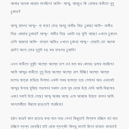
আমার অনেক আরাম লাগছিল। আমি- আম্মু, আব্বুও কি তোমার নাভীতে নুনু
ঢুকায়?
আম্মু হাসল। আম্মু- না বাবা। তোর আব্বু নাভীর নিচে ঢুকায়। আমি- নাভীর
নিচে কোথায় ঢুকায়? আম্মু- নাভীর নিচে একটা বড় ফুটা আছে। ওখানে ঢুকালে
বেশি আরাম। আমি- তাহলে আমিও ওখানে ঢুকাব। আম্মু- তোরটা তো অনেক
ছোট। আগে তোর নুনুটা বড় কর তারপর ঢুকাবি।
এখন নাভীতে নুনুটা আস্তে আস্তে চাপ দে। মনে কর কোমড় দুলায় নাচছিস।
আমি আম্মুর নাভীতে নুনু দিয়ে আস্তে আস্তে চাপ দিচ্ছি। আস্তে আস্তে
চাপের মাত্রা বাড়িয়ে দিলাম। একটা সময় ক্লান্ত হয়ে গেলাম। আর এভাবেই
আম্মুর উপরে ঘুমিয়ে পড়লাম। সকাল বেলা ঘুম থেকে উঠে দেখি আমি বিছানায়
একা। সবাই উঠে গেছে। আম্মু আমার কাছে এসে আমাকে উঠতে বলল। আমি
আলসেমীতে বিছানা ছাড়তেই পারছিনা।
হঠাৎ করেই কাল রাতের কথা মনে পড়ে গেল। কিছুতেই বিশ্বাস হচ্ছিল না। মনে
হচ্ছিল স্বপ্ন দেখেছি। যাই হোক স্বপ্নটা কিন্তু ভালই ছিল। ভাবতে ভাবতেই