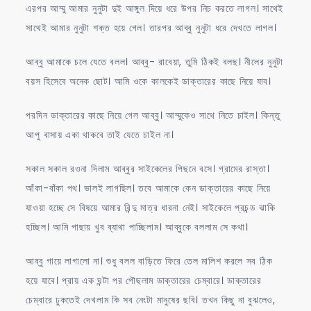
এরপর আম্মু আমার নুনুটা দুই আঙ্গুল দিয়ে ধরে উপর নিচ করতে লাগল। সাথেই
সাথেই আমার নুনুটা শক্ত হয়ে গেল। তারপর আব্বু নুনুটা ধরে দেখতে লাগল।
আব্বু আমাকে চলে যেতে বলল। আব্বু- রাবেয়া, তুমি ঠিকই বলছ। নীলের নুনুটা
বয়স হিসেবে অনেক ছোট। আমি ওকে কালকেই ডাক্তারের কাছে নিয়ে যাব।
পরদিন ডাক্তারের কাছে নিয়ে গেল আব্বু। আম্মুকেও সাথে নিতে চাইল। কিন্তু
আপু বাসায় একা থাকবে তাই যেতে চাইল না।
সকাল সকাল রওনা দিলাম আব্বুর সাইকেলের পিছনে বসে। গ্রামের রাস্তা।
আঁকা-বাঁকা পথ। ভালই লাগছিল। তবে আমাকে কেন ডাক্তারের কাছে নিয়ে
যাওয়া হচ্ছে সে বিষয়ে আমার বিন্দু মাত্র ধারনা নেই। সাইকেলে প্রচন্ড ঝাকি
হচ্ছিল। আমি পাছায় খুব ব্যাথা পাচ্ছিলাম। আব্বুকে বললাম সে কথা।
আব্বু গায়ে লাগালো না। শুধু বলল বাড়িতে ফিরে তেল মালিশ করলে সব ঠিক
হয়ে যাবে। প্রায় এক ঘন্টা পর পৌছলাম ডাক্তারের চেম্বারে। ডাক্তারের
চেম্বারে ঢুকতেই দেখলাম কি সব নেংটা মানুষের ছবি। তখন কিছু না বুঝলেও,