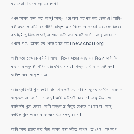
দুদু খেতাম। এখন বড় হয়ে গেছি।
এখন আমার লজ্জা করে আম্মু। আম্মু- ওরে বাবা কত বড় হয়ে গেছে রে। আমি-
কই এখন কি আমি দুদু খাই? আম্মু- আমি কি তোকে কখনো দুদু খেতে নিষেধ
করেছি? তু নিজে থেকেই না খেলে সেটা কার দোষ? আমি- আম্মু আমার না
এখনো মাঝে তোমার দুদু খেতে ইচ্ছে করে। new choti org
আমি ভয়ে তোমাকে বলিনি। আম্মু- নিজের মায়ের কাছে ভয় কিরে? আমি কি
বাঘ না ভাল্লুক? আমি- তুমি যদি রাগ কর। আম্মু- খাবি নাকি সেটা বল।
আমি- খাব। আম্মু- দাড়া।
আমি ব্লাউজটা খুলে নেই। আর শোন এই কথা কাউকে ভুলেও বলবিনা। এমনকি
আপুকেও না। আমি- না আম্মু। আমি কাউকেই বলব না। আম্মু উঠে বসে
ব্লাউজটা খুলে ফেলল। আমি অন্ধকারে কিছুই দেখতে পারলাম না। আম্মু
ব্লাউজ খুলে আমার কাছে এসে শুয়ে বলল, নে খা।
আমি আম্মু দুদুতে হাত দিয়ে আমার সারা শরীরে আগুন ধরে গেল। এত নরম