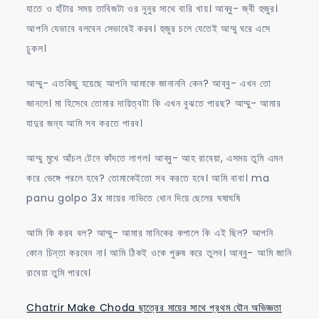
যাতে ও হাঁটার সময় তাবিজটা ওর নুনুর সাথে বারি খায়। আব্বু- জ্বী হুজুর।
আপনি যেভাবে বলবেন সেভাবেই করব। হুজুর চলে যেতেই আম্মু ঘরে এসে
ঢুকল।
আম্মু- এতকিছু হয়েছে আপনি আমাকে জানাননি কেন? আব্বু- এখন তো
জানলে। মা হিসেবে তোমার দায়িত্বটা কি এখন বুঝতে পারছ? আম্মু- আমার
যাদুর জন্য আমি সব করতে পারব।
আম্মু মুখে আঁচল টেনে কাঁদতে লাগল। আব্বু- আহ রাবেয়া, এসময় তুমি এমন
করে ভেঙ্গে পরলে হবে? তোমাকেইতো সব করতে হবে। আমি বাবা। ma
panu golpo 3x মায়ের নাভিতে ধোন দিয়ে ছেলের ঘষাঘষি
আমি কি করব বল? আম্মু- আমার মানিকের কপালে কি এই ছিল? আপনি
কোন চিন্তা করবেন না। আমি ঠিকই ওকে পুরুষ করে তুলব। আব্বু- আমি জানি
রাবেয়া তুমি পারবে।
Chatrir Make Choda ছাত্রের মায়ের সাথে প্রথম যৌন অভিজ্ঞতা