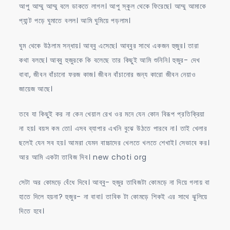
আপু আম্মু আম্মু বলে ডাকতে লাগল। আপু স্কুল থেকে ফিরেছে। আম্মু আমাকে
প্যান্ট পড়ে ঘুমাতে বলল। আমি ঘুমিয়ে পড়লাম।
ঘুম থেকে উঠলাম সন্ধায়। আব্বু এসেছে। আব্বুর সাথে একজন হুজুর। তারা
কথা বলছে। আব্বু হুজুরকে কি বলেছে তার কিছুই আমি শুনিনি। হুজুর- দেখ
বাবা, জীবন বাঁচানো ফরজ কাজ। জীবন বাঁচানোর জন্য কারো জীবন নেয়াও
জায়েজ আছে।
তবে যা কিছুই কর না কেন খেয়াল রেখ ওর মনে যেন কোন বিরূপ প্রতিক্রিয়া
না হয়। বয়স কম তো। এসব ব্যাপার এখনি বুঝে উঠতে পারবে না। তাই খেলার
ছলেই যেন সব হয়। আমরা যেমন বাচ্চাদের খেলতে খলতে শেখাই। সেভাবে কর।
আর আমি একটা তাবিজ দিব। new choti org
সেটা অর কোমড়ে বেঁধে দিবে। আব্বু- হুজুর তাবিজটা কোমড়ে না দিয়ে গলায় বা
হাতে দিলে হয়না? হুজুর- না বাবা। তাবিক টা কোমড়ে শিকই এর সাথে ঝুলিয়ে
দিতে হবে।