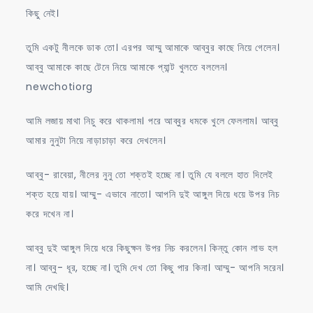
কিছু নেই।
তুমি একটু নীলকে ডাক তো। এরপর আম্মু আমাকে আব্বুর কাছে নিয়ে গেলেন।
আব্বু আমাকে কাছে টেনে নিয়ে আমাকে প্যান্ট খুলতে বললেন।
newchotiorg
আমি লজায় মাথা নিচু করে থাকলাম। পরে আব্বুর ধমকে খুলে ফেললাম। আব্বু
আমার নুনুটা নিয়ে নাড়াচাড়া করে দেখলেন।
আব্বু- রাবেয়া, নীলের নুনু তো শক্তই হচ্ছে না। তুমি যে বললে হাত দিলেই
শক্ত হয়ে যায়। আম্মু- এভাবে নাতো। আপনি দুই আঙ্গুল দিয়ে ধয়ে উপর নিচ
করে দখেন না।
আব্বু দুই আঙ্গুল দিয়ে ধরে কিছুক্ষন উপর নিচ করলেন। কিন্তু কোন লাভ হল
না। আব্বু- ধূর, হচ্ছে না। তুমি দেখ তো কিছু পার কিনা। আম্মু- আপনি সরেন।
আমি দেখছি।