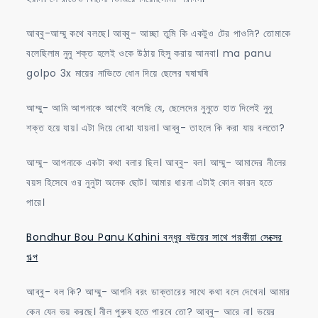
আব্বু-আম্মু কথে বলছে। আব্বু- আচ্ছা তুমি কি একটুও টের পাওনি? তোমাকে
বলেছিলাম নুনু শক্ত হলেই ওকে উঠায় হিসু করায় আনবা। ma panu
golpo 3x মায়ের নাভিতে ধোন দিয়ে ছেলের ঘষাঘষি
আম্মু- আমি আপনাকে আগেই বলেছি যে, ছেলেদের নুনুতে হাত দিলেই নুনু
শক্ত হয়ে যায়। এটা দিয়ে বোঝা যায়না। আব্বু- তাহলে কি করা যায় বলতো?
আম্মু- আপনাকে একটা কথা বলার ছিল। আব্বু- বল। আম্মু- আমাদের নীলের
বয়স হিসেবে ওর নুনুটা অনেক ছোট। আমার ধারনা এটাই কোন কারন হতে
পারে।
Bondhur Bou Panu Kahini বন্ধুর বউয়ের সাথে পরকীয়া সেক্সের
গল্প
আব্বু- বল কি? আম্মু- আপনি বরং ডাক্তারের সাথে কথা বলে দেখেন। আমার
কেন যেন ভয় করছে। নীল পুরুষ হতে পারবে তো? আব্বু- আরে না। ভয়ের