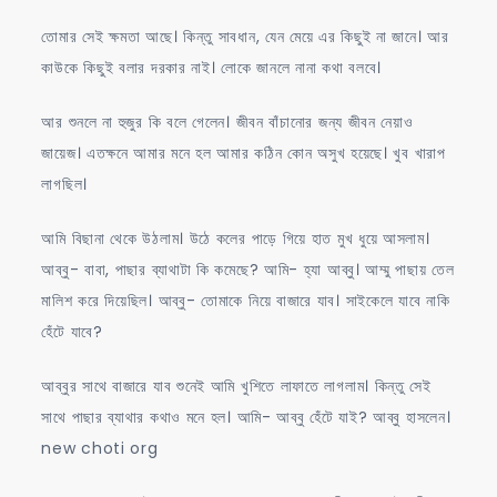
তোমার সেই ক্ষমতা আছে। কিন্তু সাবধান, যেন মেয়ে এর কিছুই না জানে। আর
কাউকে কিছুই বলার দরকার নাই। লোকে জানলে নানা কথা বলবে।
আর শুনলে না হুজুর কি বলে গেলেন। জীবন বাঁচানোর জন্য জীবন নেয়াও
জায়েজ। এতক্ষনে আমার মনে হল আমার কঠিন কোন অসুখ হয়েছে। খুব খারাপ
লাগছিল।
আমি বিছানা থেকে উঠলাম। উঠে কলের পাড়ে গিয়ে হাত মুখ ধুয়ে আসলাম।
আব্বু- বাবা, পাছার ব্যাথাটা কি কমেছে? আমি- হ্যা আব্বু। আম্মু পাছায় তেল
মালিশ করে দিয়েছিল। আব্বু- তোমাকে নিয়ে বাজারে যাব। সাইকেলে যাবে নাকি
হেঁটে যাবে?
আব্বুর সাথে বাজারে যাব শুনেই আমি খুশিতে লাফাতে লাগলাম। কিন্তু সেই
সাথে পাছার ব্যাথার কথাও মনে হল। আমি- আব্বু হেঁটে যাই? আব্বু হাসলেন।
new choti org