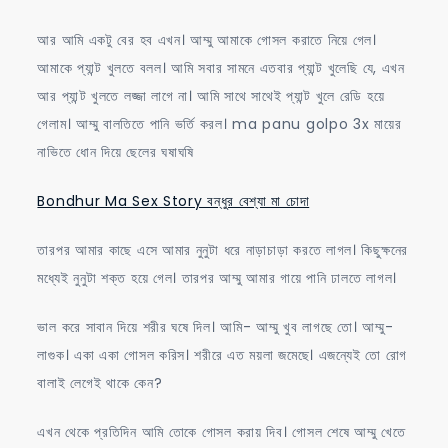
আর আমি একটু বের হব এখন। আম্মু আমাকে গোসল করাতে নিয়ে গেল।
আমাকে প্যান্ট খুলতে বলল। আমি সবার সামনে এতবার প্যান্ট খুলেছি যে, এখন
আর প্যান্ট খুলতে লজ্জা লাগে না। আমি সাথে সাথেই প্যান্ট খুলে রেডি হয়ে
গেলাম। আম্মু বালতিতে পানি ভর্তি করল। ma panu golpo 3x মায়ের
নাভিতে ধোন দিয়ে ছেলের ঘষাঘষি
Bondhur Ma Sex Story বন্ধুর বেশ্যা মা চোদা
তারপর আমার কাছে এসে আমার নুনুটা ধরে নাড়াচাড়া করতে লাগল। কিছুক্ষনের
মধ্যেই নুনুটা শক্ত হয়ে গেল। তারপর আম্মু আমার গায়ে পানি ঢালতে লাগল।
ভাল করে সাবান দিয়ে শরীর ঘষে দিল। আমি- আম্মু খুব লাগছে তো। আম্মু-
লাগুক। একা একা গোসল করিস। শরীরে এত ময়লা জমেছে। এজন্যেই তো রোগ
বালাই লেগেই থাকে কেন?
এখন থেকে প্রতিদিন আমি তোকে গোসল করায় দিব। গোসল শেষে আম্মু খেতে