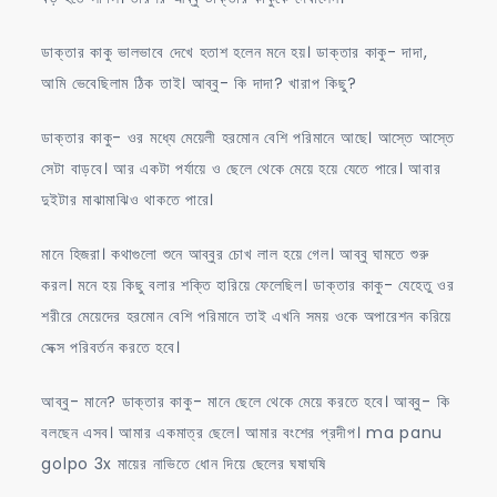
ডাক্তার কাকু ভালভাবে দেখে হতাশ হলেন মনে হয়। ডাক্তার কাকু- দাদা,
আমি ভেবেছিলাম ঠিক তাই। আব্বু- কি দাদা? খারাপ কিছু?
ডাক্তার কাকু- ওর মধ্যে মেয়েলী হরমোন বেশি পরিমানে আছে। আস্তে আস্তে
সেটা বাড়বে। আর একটা পর্যায়ে ও ছেলে থেকে মেয়ে হয়ে যেতে পারে। আবার
দুইটার মাঝামাঝিও থাকতে পারে।
মানে হিজরা। কথাগুলো শুনে আব্বুর চোখ লাল হয়ে গেল। আব্বু ঘামতে শুরু
করল। মনে হয় কিছু বলার শক্তি হারিয়ে ফেলেছিল। ডাক্তার কাকু- যেহেতু ওর
শরীরে মেয়েদের হরমোন বেশি পরিমানে তাই এখনি সময় ওকে অপারেশন করিয়ে
সেক্স পরিবর্তন করতে হবে।
আব্বু- মানে? ডাক্তার কাকু- মানে ছেলে থেকে মেয়ে করতে হবে। আব্বু- কি
বলছেন এসব। আমার একমাত্র ছেলে। আমার বংশের প্রদীপ। ma panu
golpo 3x মায়ের নাভিতে ধোন দিয়ে ছেলের ঘষাঘষি