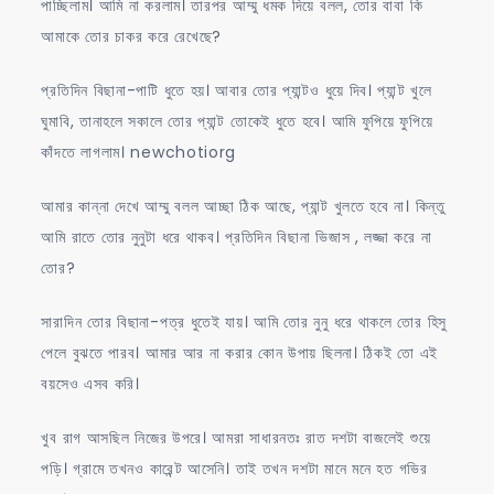
পাচ্ছিলাম। আমি না করলাম। তারপর আম্মু ধমক দিয়ে বলল, তোর বাবা কি
আমাকে তোর চাকর করে রেখেছে?
প্রতিদিন বিছানা-পাটি ধুতে হয়। আবার তোর প্যান্টও ধুয়ে দিব। প্যান্ট খুলে
ঘুমাবি, তানাহলে সকালে তোর প্যান্ট তোকেই ধুতে হবে। আমি ফুপিয়ে ফুপিয়ে
কাঁদতে লাগলাম। newchotiorg
আমার কান্না দেখে আম্মু বলল আচ্ছা ঠিক আছে, প্যান্ট খুলতে হবে না। কিন্তু
আমি রাতে তোর নুনুটা ধরে থাকব। প্রতিদিন বিছানা ভিজাস , লজ্জা করে না
তোর?
সারাদিন তোর বিছানা-পত্র ধুতেই যায়। আমি তোর নুনু ধরে থাকলে তোর হিসু
পেলে বুঝতে পারব। আমার আর না করার কোন উপায় ছিলনা। ঠিকই তো এই
বয়সেও এসব করি।
খুব রাগ আসছিল নিজের উপরে। আমরা সাধারনতঃ রাত দশটা বাজলেই শুয়ে
পড়ি। গ্রামে তখনও কারেন্ট আসেনি। তাই তখন দশটা মানে মনে হত গভির