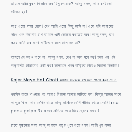
তাহলে আমি বুঝব কিভাবে ওর হিসু পেয়েছে? আব্বু বলল, আরে সেটাতো
যৌবনে হয়।
আর ওতো বাচ্চা ছেলে। দেখ আমি এতো কিছু জানি না। ওকে যদি আমাদের
সাথে এক বিছানায় রাখ তাহলে এটা তোমায় করতেই হবে। আম্মু বলল, তার
চেয়ে আমি ওর সাথে মাটিতে থাকলে ভাল হত না?
তাহলে সে ভয়ও পাবে না। আব্বু বলল, দেখ যা ভাল মনে কর। তবে ওর এই
অভ্যাসটা ছাড়ানোর চেষ্টা কর। তানাহলে শশুর বাড়িতে গিয়েও বিছানা ভিজাবে।
Kajer Meye Hot Choti কাজের মেয়েকে বাথরুমে ফেলে কড়া চোদা
পরদিন রাতে খাওয়ার পর আমার বিছানা আবার মাটিতে হল। কিন্তু আমার সাথে
আম্মুও ছিল। আর সেদিন রাতে আম্মু আমাকে বেশি পানিও খেতে দেয়নি। ma
panu golpo 3x মায়ের নাভিতে ধোন দিয়ে ছেলের ঘষাঘষি
রাতে ঘুমানোর সময় আম্মু আমাকে প্যান্ট খুলে শুতে বলল। আমি খুব লজ্জা