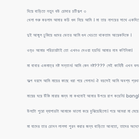
বিয়ে বাড়িতে নতুন বউ চোদার চটিগল্প ৩
খেলা শুরু করলাম আমার কচি গুদ নিয়ে আমি । মা তার নাগরের সাথে একদিকে
দুই আঙ্গুল ঢুকিয়ে গুদের ভেতর আমি গুদ খেচতে থাকতাম আরেকদিকে ।
ওহ্ও আমার পরিচায়টাই তো এখনও দেওয়া হয়নি। আমার নাম কণিনিকা।
মা বাবার একমাত্র নষ্ট সন্তান। আমি কেন নষ্ট???? সেই কাহিনী এখন বল
অল্প বয়সে আমি মায়ের কাছে ধরা পরে গেলাম। ঐ বয়সেই আমি অবশ্য প্র
মায়ের ঘরে উঁকি মারার জন্য মা কখনোই আমার উপরে রাগ করেনি। ban
উলটো পুরো ব্যাপারটা আমাকে ভালো করে বুঝিয়েছিলো। পরে আমরা মা মেয়ে ব
মা যাদের তার চোদন লালসা পুরন করার জন্য বাড়িতে আনতো, তাদের অনে