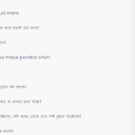
i gud mara
 মাঝে চ্যাপ্টা হয়ে যেতো।
কতো।
াতাম। ma meye porokia choti
 চুদতে শুরু করলো।
াম, মা বোধহয় ব্যথা পাচ্ছে।
চ্ছিলো, সেটা মায়ের চেহারা দেখে স্পষ্ট বুঝতে পারছিলাম।
রু করলো।