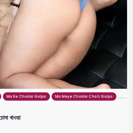
,
,
,
,
Ma Ke Chodar Golpo
Ma Meye Chodar Choti Golpo
দা খাওয়া