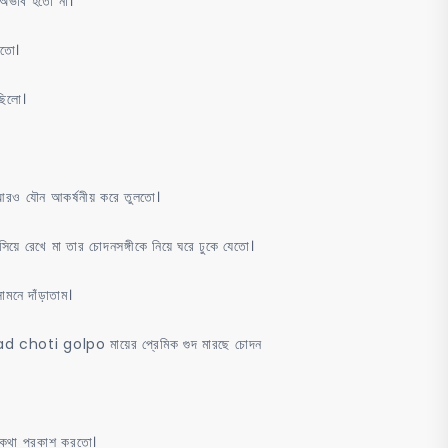
ির অভাব হতো না।
দতো।
ছিলো।
ে আরও যৌন আকর্ষনীয় করে তুলতো।
়ে রেখে মা তার চোদনসঙ্গীকে নিয়ে ঘরে ঢুকে যেতো।
নে দাঁড়াতাম।
ad choti golpo মায়ের প্রেমিক গুদ মারছে চোদন
 কথা প্রকাশ করতো।