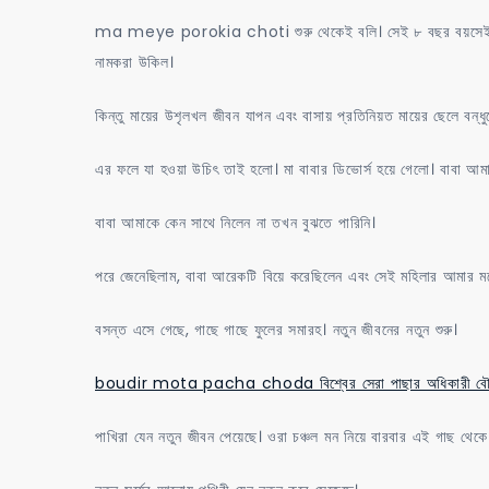
choti
ma meye porokia choti শুরু থেকেই বলি। সেই ৮ বছর বয়সেই চোদাচ
এক
নামকরা উকিল।
ধোনে
মা
কিন্তু মায়ের উশৃলখল জীবন যাপন এবং বাসায় প্রতিনিয়ত মায়ের ছেলে বন্ধ
মেয়ে
এর ফলে যা হওয়া উচিৎ তাই হলো। মা বাবার ডিভোর্স হয়ে গেলো। বাবা আম
চোদা
খাওয়া
বাবা আমাকে কেন সাথে নিলেন না তখন বুঝতে পারিনি।
পরে জেনেছিলাম, বাবা আরেকটি বিয়ে করেছিলেন এবং সেই মহিলার আমার মতো 
বসন্ত এসে গেছে, গাছে গাছে ফুলের সমারহ। নতুন জীবনের নতুন শুরু।
boudir mota pacha choda বিশ্বের সেরা পাছার অধিকারী বৌদি
পাখিরা যেন নতুন জীবন পেয়েছে। ওরা চঞ্চল মন নিয়ে বারবার এই গাছ থেকে 