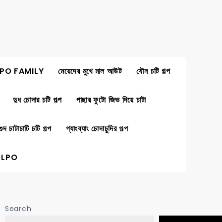
PO FAMILY
মেয়েদের মুখে মাল আউট
যৌন চটি গল্প
দুধ চোদার চটি গল্প
পাছার ফুটো জিভ দিয়ে চাটা
গুদ চাটাচাটি চটি গল্প
গ্যাংব্যাং চোদাচুদির গল্প
OLPO
Search