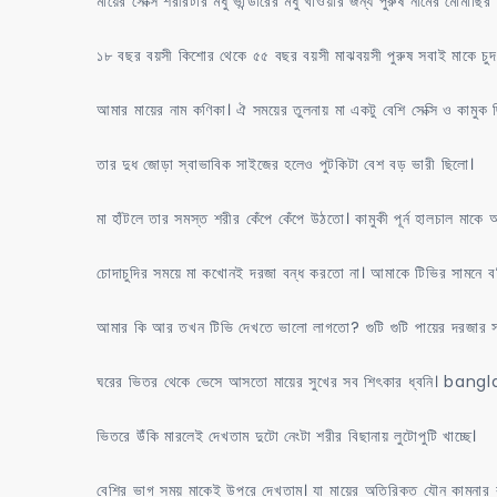
মায়ের সেক্সি শরীরটার মধু ভান্ডারের মধু খাওয়ার জন্য পুরুষ নামের মৌমাছ
১৮ বছর বয়সী কিশোর থেকে ৫৫ বছর বয়সী মাঝবয়সী পুরুষ সবাই মাকে চু
আমার মায়ের নাম কণিকা। ঐ সময়ের তুলনায় মা একটু বেশি সেক্সি ও কামুক 
তার দুধ জোড়া স্বাভাবিক সাইজের হলেও পুটকিটা বেশ বড় ভারী ছিলো।
মা হাঁটলে তার সমস্ত শরীর কেঁপে কেঁপে উঠতো। কামুকী পূর্ন হালচাল মাক
চোদাচুদির সময়ে মা কখোনই দরজা বন্ধ করতো না। আমাকে টিভির সামনে বসিয
আমার কি আর তখন টিভি দেখতে ভালো লাগতো? গুটি গুটি পায়ের দরজার সাম
ঘরের ভিতর থেকে ভেসে আসতো মায়ের সুখের সব শিৎকার ধ্বনি। bangl
ভিতরে উঁকি মারলেই দেখতাম দুটো নেংটা শরীর বিছানায় লুটোপুটি খাচ্ছে।
বেশির ভাগ সময় মাকেই উপরে দেখতাম। যা মায়ের অতিরিক্ত যৌন কামনার