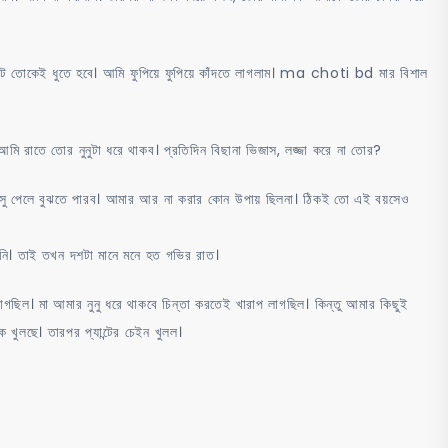
 প্যান্ট তোকেই ধুতে হবে। আমি ফুপিয়ে ফুপিয়ে কাঁদতে লাগলাম। ma choti bd মার বিশাল
 আমি রাতে তোর নুনুটা ধরে থাকব। প্রতিদিন বিছানা ভিজাস, লজ্জা করে না তোর?
 হিসু পেলে বুঝতে পারব। আমার আর না করার কোন উপায় ছিলনা। ঠিকই তো এই বয়সেও
েনি। তাই তখন দশটা মানে মনে হত গভির রাত।
াগছিল। মা আমার নুনু ধরে থাকবে চিন্তা করতেই খারাপ লাগছিল। কিন্তু আমার কিছুই
 খুলছে। তারপর প্যান্টের চেইন খুলল।