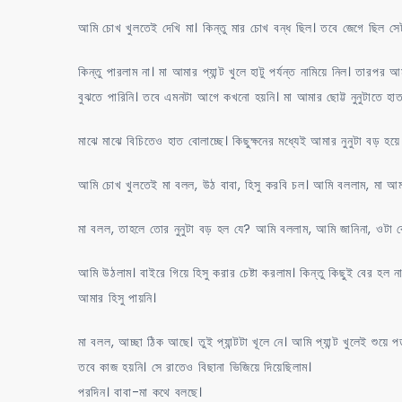
আমি চোখ খুলতেই দেখি মা। কিন্তু মার চোখ বন্ধ ছিল। তবে জেগে ছিল সে
কিন্তু পারলাম না। মা আমার প্যান্ট খুলে হাটু পর্যন্ত নামিয়ে নিল। তার
বুঝতে পারিনি। তবে এমনটা আগে কখনো হয়নি। মা আমার ছোট্ট নুনুটাতে হাত
মাঝে মাঝে বিচিতেও হাত বোলাচ্ছে। কিছুক্ষনের মধ্যেই আমার নুনুটা বড় হ
আমি চোখ খুলতেই মা বলল, উঠ বাবা, হিসু করবি চল। আমি বললাম, মা আমা
মা বলল, তাহলে তোর নুনুটা বড় হল যে? আমি বললাম, আমি জানিনা, ওটা 
আমি উঠলাম। বাইরে গিয়ে হিসু করার চেষ্টা করলাম। কিন্তু কিছুই বের হ
আমার হিসু পায়নি।
মা বলল, আচ্ছা ঠিক আছে। তুই প্যান্টটা খূলে নে। আমি প্যান্ট খুলেই শু
তবে কাজ হয়নি। সে রাতেও বিছানা ভিজিয়ে দিয়েছিলাম।
পরদিন। বাবা-মা কথে বলছে।