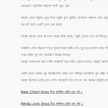
রেখেছে? প্রতিদিন বিছানা-পাটি ধুতে হয়।
আবার তোর প্যান্টও ধুয়ে দিব। প্যান্ট খুলে ঘুমাবি, তানাহলে সকালে তোর
দুধ দুই হাতে একটা বুবস ধরা যায়না
আমার কান্না দেখে মা বলল আচ্ছা ঠিক আছে, প্যান্ট খুলতে হবে না। কিন্তু
সারাদিন তোর বিছানা-পত্র ধুতেই যায়। আমি তোর নুনু ধরে থাকলে তোর
এসব করি। খুব রাগ আসছিল নিজের উপরে।
আমরা সাধারনতঃ রাত দশটা বাজলেই শুয়ে পড়ি। গ্রামে তখনও কারেন্ট আস
সেদিন রাতে আমার ঘুম আসছিলনা। কেমন যেন অস্থির লাগছিল। খুব লজ্জা ল
করারা ছিলনা। একটু চোখ লেগে আস্তেই মনে হল কে যেন আমার প্যান্টের হুক
New Choti Xnxx হিন্দু মুসলিম যোনি চুদা পর্ব ১
Hindu Joni Xnxx হিন্দু মুসলিম যোনি চুদা পর্ব ২