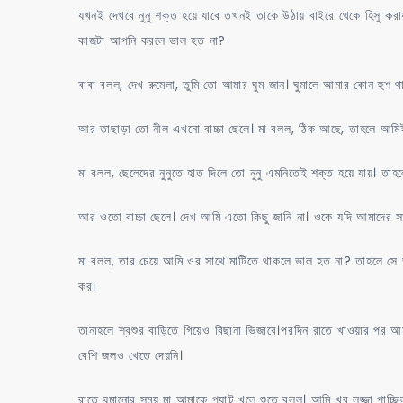
যখনই দেখবে নুনু শক্ত হয়ে যাবে তখনই তাকে উঠায় বাইরে থেকে হিসু কর
কাজটা আপনি করলে ভাল হত না?
বাবা বলল, দেখ রুমেলা, তুমি তো আমার ঘুম জান। ঘুমালে আমার কোন হুশ থ
আর তাছাড়া তো নীল এখনো বাচ্চা ছেলে। মা বলল, ঠিক আছে, তাহলে আমিই
মা বলল, ছেলেদের নুনুতে হাত দিলে তো নুনু এমনিতেই শক্ত হয়ে যায়। তা
আর ওতো বাচ্চা ছেলে। দেখ আমি এতো কিছু জানি না। ওকে যদি আমাদের 
মা বলল, তার চেয়ে আমি ওর সাথে মাটিতে থাকলে ভাল হত না? তাহলে সে ভ
কর।
তানাহলে শ্বশুর বাড়িতে গিয়েও বিছানা ভিজাবে।পরদিন রাতে খাওয়ার পর 
বেশি জলও খেতে দেয়নি।
রাতে ঘুমানোর সময় মা আমাকে প্যান্ট খুলে শুতে বলল। আমি খুব লজ্জা প