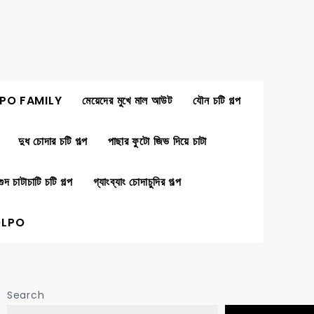
PO FAMILY
মেয়েদের মুখে মাল আউট
যৌন চটি গল্প
দুধ চোদার চটি গল্প
পাছার ফুটো জিভ দিয়ে চাটা
গুদ চাটাচাটি চটি গল্প
গ্যাংব্যাং চোদাচুদির গল্প
OLPO
Search