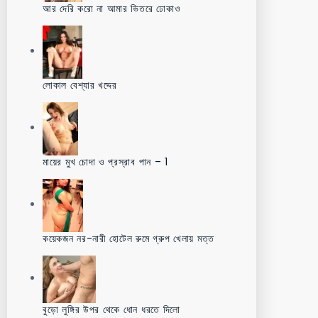
আর দেরি করো না আমার ভিতরে ঢোকাও
লোকাল বেশ্যার খদ্দের
মায়ের মুখ চোদা ও প্রস্রাব পান – 1
কয়েকজন নর-নারী হোটেল রুমে গ্রুপ খেলায় মত্ত
বুড়ো লুঙ্গির উপর থেকে ধোন ধরতে দিলো