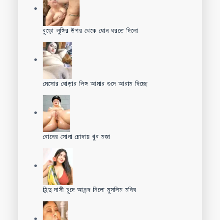
বুড়ো লুঙ্গির উপর থেকে ধোন ধরতে দিলো
মেসোর ঘোড়ার লিঙ্গ আমার গুদে আরাম দিচ্ছে
বোনের সোনা চোদায় খুব মজা
হিন্দু দাসী চুদে আনন্দ নিলো মুসলিম মনিব