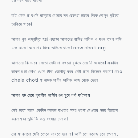
২৬-২৭ বছর বয়েস।
যাই হোক মা যখনি রাস্তায় বেরোয় সব ছেলেরা মায়ের দিকে লোলুপ দৃষ্টিতে
তাকিয়ে থাকে।
আমার খুব অস্বস্তি হয়। এছাড়া আমাদের বাড়ির মালিক ও যখন তখন বাড়ি
চলে আসে। আর মার দিকে তাকিয়ে থাকে। new choti org
আমাদের কি ভাবে চলতো সেটা মা কখনো বুঝতে দেয় নি আমাকে। একদিন
ভাবলাম মা কোথা থেকে টাকা জোগাড় করে সেটা মাকে জিজ্ঞেস করবো। ma
chele choti মা নামক মাগীর মালিক আজ থেকে ছেলে
আমার হট মেয়ে পূবালীর ভার্জিন গুদ চুদে পর্দা ফাটালাম
সেই মতো মাকে একদিন কলেজ যাওয়ার সময় পয়সা নেওয়ার সময় জিজ্ঞেস
করলাম মা তুমি কি করে সংসার চালাও।
তো মা বললো সেটা তোকে ভাবতে হবে না। আমি তো কলেজ চলে গেলাম ,