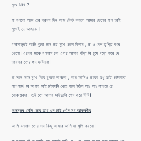
মুখে নিবি ?
মা বললো আজ তো প্রথম দিন আজ টেস্ট করবো আমার ছেলের মাল তাই
মুখেই দে আজকে ।
বলামাত্রই আমি পুরো মাল মার মুখে ঢেলে দিলাম , মা ও বেশ তৃপ্তি করে
খেলো। এরপর মাকে বললাম চল এবার আমার বাঁড়া টা চুষে বড়ো করে দে
তারপর তোর গুদ ফাটাবো।
মা সঙ্গে সঙ্গে মুখে নিয়ে চুষতে লাগলো , আর আমিও মায়ের দুধু দুটো চটকাতে
লাগলাম। মা আমার মাই চটকানি খেয়ে বলে উঠল আঃ আঃ লাগছে রে
বোকাচোদা , তুই তো আমার মাইদুটো শেষ করে দিবি।
অসম্ভব সেক্সি মেয়ে তার গুদ মাই পোঁদ সব আকর্ষণীয়
আমি বললাম তোর সব কিছু আমার আমি যা খুশি করবো।