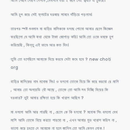
আমি পেছন পেছন গেলাম ,দেখলাম ওরা ২ জনে সেই ফ্ল্যাট এ ঢুকছে।
আমি চুপ করে সেই ফ্লাটের দরজার সামনে দাঁড়িয়ে পড়লাম।
তারপর স্পষ্ট শুনলাম মা বাড়ির মালিককে বলছে শোনো আমার ছেলে জিজ্ঞেস
করছিলো যে আমি কথা থেকে টাকা জোগাড় করি। আমি তো ওকে ধমকে চুপ
করিয়েছি , কিন্তু এই ভাবে আর কত দিন।
তুমি তো বলেছিলে আমাকে বিয়ে করবে সেটা কবে হবে ? new choti
org
বাড়ির মালিকের নাম মনোজ সিং। ও বললো তোকে বিয়ে কি করে করবো রে মাগি
, আমার তো অলরেডি বৌ আছে , তোকে তো আমি সব দিচ্ছি বিয়ের কি
দরকার? তুই আমার রক্ষিতা হয়ে কি খারাপ আছিস ?
মা বললো আমি আর পারছি না , ছেলে কে কি বলবো ? মনোজ সিং বললো দেখ
মাগি আমি তোকে বিয়ে করতে পারবো না , এখন আমার মুড খারাপ করিস না ,
ভালো করে চুদতে দে আমাকে না হলে জানিস তো আমি কেমন লোক !