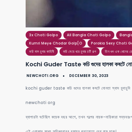
3x Choti Golpo
All Bangla Choti Golpo
Bangl
Kumri Meye Chodar Golp[o
Porokia Sexy Choti G
কচি মাল চুদার কাহিনী
কচি মেয়ে ধরে চুদার চটি গল্প
তিন গুদ এক ধোনের চো
Kochi Guder Taste কচি গুদের হালকা কষটে নোনতা 
kochi guder taste কচি গুদের হালকা কষটে নোনতা স্বাদ চুদাচুদি
newchoti org
ব্যাপারটা ঘটেছিল কয়েক বছর আগে, তখন গল্পের নায়ক-নায়িকারা সদ্যবয়ঃপ্
এই এলাকার মধ্যে অচিন্ত্যবাবুর রসায়ন পড়ানোতে বেশ নাম ডাক।