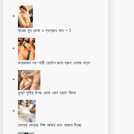
মায়ের মুখ চোদা ও প্রস্রাব পান – 1
কয়েকজন নর-নারী হোটেল রুমে গ্রুপ খেলায় মত্ত
বুড়ো লুঙ্গির উপর থেকে ধোন ধরতে দিলো
মেসোর ঘোড়ার লিঙ্গ আমার গুদে আরাম দিচ্ছে