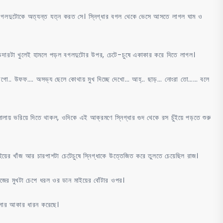
ই বগলদুটোকে অত্যন্ত যত্ন করত সে। স্নিগ্ধার বগল থেকে ভেসে আসতে লাগল ঘাম ও
িদারটা খুলেই হামলে পড়ল বগলদুটোর উপর, চেটে-চুষে একাকার করে দিতে লাগল।
 মাগো.. উফফ…. অসভ্য ছেলে কোথায় মুখ দিচ্ছে দেখো… আহ্.. ছাড়… নোংরা তো…… বলে
লায় ভরিয়ে দিতে থাকল, ওদিকে এই আক্রমণে স্নিগ্ধার গুদ থেকে রস চুঁইয়ে পড়তে শুরু
াইয়ের খাঁজ আর চারপাশটা চেটেচুষে স্নিগ্ধাকে উত্তেজিত করে তুলতে চেয়েছিল রাজ।
র মুখটা চেপে ধরল ওর ডান মাইয়ের বোঁটার ওপর।
লসার আকার ধারন করেছে।