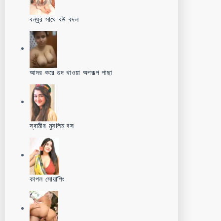
বন্ধুর সাথে বউ বদল
আদর করে গুদ খাওয়া অপরূপ পাছা
স্বামীর মুসলিম বস
কাপল সোয়াপিং