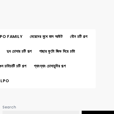
PO FAMILY
মেয়েদের মুখে মাল আউট
যৌন চটি গল্প
দুধ চোদার চটি গল্প
পাছার ফুটো জিভ দিয়ে চাটা
গুদ চাটাচাটি চটি গল্প
গ্যাংব্যাং চোদাচুদির গল্প
OLPO
Search