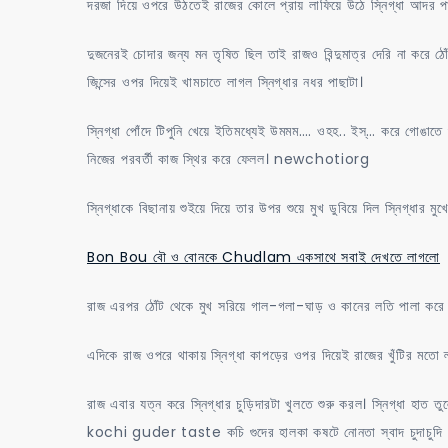
দরজা দিয়ে ওপরে উঠতেই রাজের কোলে প্রায় লাফিয়ে উঠে স্নিগ্ধা আদর 
দুজনেরই চোদার জন্য মন তৃষিত ছিল তাই রাজও বিন্দুমাত্র দেরি না করে ঠোঁ
জিন্সের ওপর দিয়েই খামচাতে লাগল স্নিগ্ধার নধর পাছাটা।
স্নিগ্ধা পোঁদে টিপুনি খেয়ে ইতিমধ্যেই উমমম…. ওহহ.. ইস্… করে গোঙাতে 
নিজের পরবর্তী কাজ স্থির করে ফেলল। newchotiorg
স্নিগ্ধাকে বিছানায় শুইয়ে দিয়ে তার উপর শুয়ে মুখ ডুবিয়ে দিল স্নিগ্
Bon Bou বৌ ও বোনকে Chudlam একসাথে সবাই দেখতে লাগলো
রাজ এরপর ঠোঁট থেকে মুখ সরিয়ে গাল-গলা-ঘাড় ও কানের লতি পালা করে চ
এদিকে রাজ ওপরে থাকায় স্নিগ্ধা কাপড়ের ওপর দিয়েই রাজের খুঁটির মতো 
রাজ এবার যত্ন করে স্নিগ্ধার চুড়িদারটা খুলতে শুরু করল। স্নিগ্ধা হাত 
kochi guder taste কচি গুদের হালকা কষটে নোনতা স্বাদ চুদাচুদি