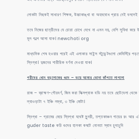
লোকটা নিছকই সাধারণ শিক্ষক, উচ্চাকাঙ্খা বা অহমবোধ প্রায় নেই বললেই
তবে নিজের ছাত্রীদের যে চোরা চোখে দেখে না এমন নয়, বেশি সুবিধা করে 
মূল গল্পে আসা যাক। newchoti org
মাধ্যমিক শেষ হওয়ার পরেই এই এলাকার সাইন্স স্টুডেন্টগুলো কেমিস্ট্রি পড়
স্নিগ্ধা। দুজনের শারীরিক বর্ণনা দেওয়া যাক।
গরীবের ধোন বড়লোকের গুদে – ভয়ে আমার ভোদা কাঁপতে লাগলো
রাজ – ব্রাহ্মণ-গৌরবর্ণ, জিম করা সিক্সপ্যাক বডি নয় তবে ছোটবেলা থেক
ল্যাওড়াটা ৭ ইঞ্চি লম্বা, ৩ ইঞ্চি মোটা।
স্নিগ্ধা – গ্রামের মেয়ে স্নিগ্ধা যথেষ্ট সুন্দরী, তপ্তকাঞ্চন গায়ের
guder taste কচি গুদের হালকা কষটে নোনতা স্বাদ চুদাচুদি