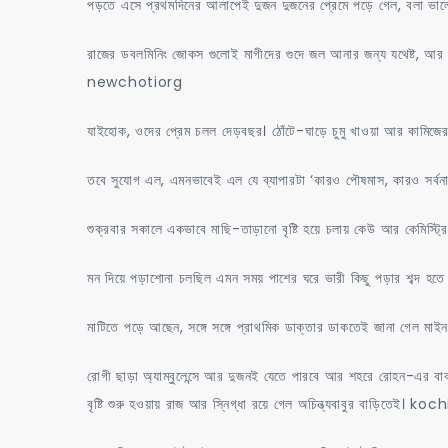
পড়তে এসে প্রথমদিনের আলাপেই দুজন দুজনের প্রেমে পড়ে গেল, বলা ভাল
রাজের ডবলমিনিং জোকস গুলোই মাগীদের গুদে জল আনার জন্য যথেষ্ট, আর স্ন
newchotiorg
যাইহোক, ওদের প্রেম চলল দেড়বছর। ঠোঁটে-ঘাড়ে চুমু খাওয়া আর কামিজের
তবে সুযোগ এল, এমনভাবেই এল যে ব্যাপারটা ‘কারও পৌষমাস, কারও সর্ব
শুক্রবার সকালে একভাবে মাছি-তাড়ানো বৃষ্টি হয়ে চলায় কেউ আর কেমিস্ট্
মন দিয়ে পড়াশোনা চলছিল এমন সময় পাশের ঘরে ভারী কিছু পড়ার শব্দ হতে স
মাটিতে পড়ে আছেন, সঙ্গে সঙ্গে প্রাথমিক ডাক্তার ডাকতেই জানা গেল মাইনর
রোগী ছাড়া অ্যাম্বুলেন্সে আর দুজনই যেতে পারবে আর শহরে রোহন-এর বাব
বৃষ্টি শুরু হওয়ায় রাজ আর স্নিগ্ধা রয়ে গেল অচিন্ত্যবাবুর বাড়িতেই।