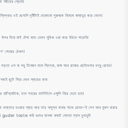
ো শরীরের প্রেমে।
িগ্ধার ওই ছেনালি দৃষ্টিটাই যেকোনো পুরুষকে নিমেষে কামাতুর করে ফেলে।
 উপর দিয়ে মাই টেপা বাদে তেমন সুবিধা ওরা করে উঠতে পারেনি।
নাশ’ গোছের ঠেকল।
রি পড়তে এল না শুধু তিনজন বাদে স্নিগ্ধা, রাজ আর রাজের ছোটবেলার বন্ধু রোহন।
বাই ছুটে গিয়ে দেখে স্যারের বাবা
 হার্টঅ্যাটাক, তবে শহরের হসপিটালে এক্ষুনি নিয়ে যেতে হবে।
া ডাক্তার হওয়ায় স্যার আর তার অসুস্থ বাবার সাথে রোহন-ই গেল আর মুষল ধারায়
 kochi guder taste কচি গুদের হালকা কষটে নোনতা স্বাদ চুদাচুদি