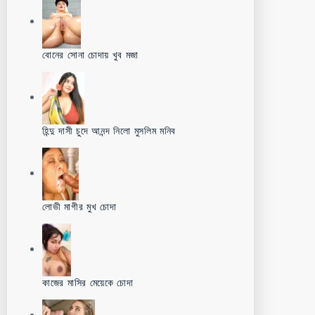
বোনের সোনা চোদায় খুব মজা
হিন্দু দাসী চুদে আনন্দ নিলো মুসলিম মনিব
লোভী মাগীর মুখ চোদা
কাজের মাসির মেয়েকে চোদা