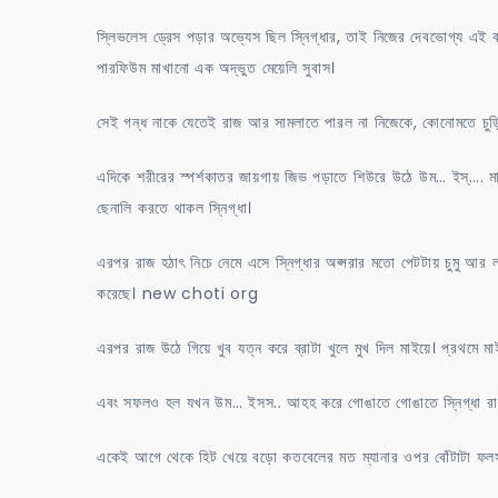
স্লিভলেস ড্রেস পড়ার অভ্যেস ছিল স্নিগ্ধার, তাই নিজের দেবভোগ্য এ
পারফিউম মাখানো এক অদ্ভুত মেয়েলি সুবাস।
সেই গন্ধ নাকে যেতেই রাজ আর সামলাতে পারল না নিজেকে, কোনোমতে চুড়
এদিকে শরীরের স্পর্শকাতর জায়গায় জিভ পড়াতে শিউরে উঠে উম… ইস্….
ছেনালি করতে থাকল স্নিগ্ধা।
এরপর রাজ হঠাৎ নিচে নেমে এসে স্নিগ্ধার অপ্সরার মতো পেটটায় চুমু আর লা
করেছে। new choti org
এরপর রাজ উঠে গিয়ে খুব যত্ন করে ব্রাটা খুলে মুখ দিল মাইয়ে। প্রথমে ম
এবং সফলও হল যখন উম… ইসস.. আহহ করে গোঙাতে গোঙাতে স্নিগ্ধা রাজে
একেই আগে থেকে হিট খেয়ে বড়ো কতবেলের মত ম্যানার ওপর বোঁটাটা ফ