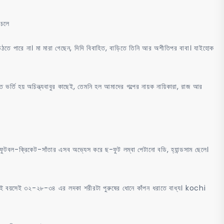
চুদাচুদি
 চলে
উঠতে পারে না। মা মারা গেছেন, দিদি বিবাহিত, বাড়িতে তিনি আর অশীতিপর বাবা। যাইহোক
তে ভর্তি হয় অচিন্ত্যবাবুর কাছেই, তেমনি হল আমাদের গল্পের নায়ক নায়িকারা, রাজ আর
ে ফুটবল-ক্রিকেট-সাঁতার এসব অভ্যেস করে ছ-ফুট লম্বা পেটানো বডি, হ্যান্ডসাম ছেলে।
 রং আর এই বয়সেই ৩২-২৮-৩৪ এর লদকা শরীরটা পুরুষের ধোনে কাঁপন ধরাতে বাধ্য। kochi